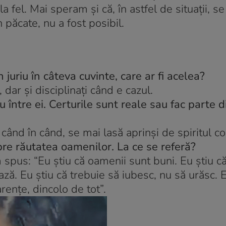
la fel. Mai speram şi că, în astfel de situaţii, s
n păcate, nu a fost posibil.
n juriu în câteva cuvinte, care ar fi acelea?
, dar şi disciplinaţi când e cazul.
 între ei. Certurile sunt reale sau fac parte d
n când în când, se mai lasă aprinşi de spiritul co
re răutatea oamenilor. La ce se referă?
pus: “Eu ştiu că oamenii sunt buni. Eu ştiu c
ază. Eu ştiu că trebuie să iubesc, nu să urăsc. E
renţe, dincolo de tot”.