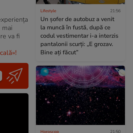
Lifestyle
21:56
Un șofer de autobuz a venit
 experienţa
la muncă în fustă, după ce
e mai
codul vestimentar i-a interzis
e va fi
pantalonii scurți: „E grozav.
Bine ați făcut”
cală»!
Horoscop
21:50