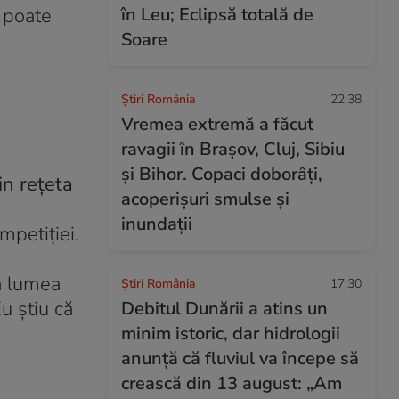
e poate
în Leu; Eclipsă totală de
Soare
Știri România
22:38
Vremea extremă a făcut
ravagii în Brașov, Cluj, Sibiu
și Bihor. Copaci doborâți,
in reţeta
acoperișuri smulse și
inundații
mpetiţiei.
ă lumea
Știri România
17:30
u ştiu că
Debitul Dunării a atins un
minim istoric, dar hidrologii
anunță că fluviul va începe să
crească din 13 august: „Am