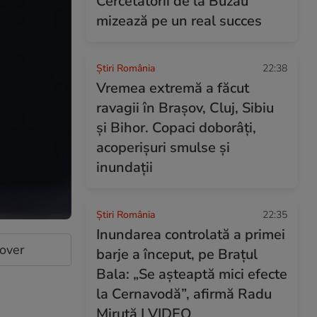
Cercetătorii de la Buzău
mizează pe un real succes
Știri România
22:38
Vremea extremă a făcut
ravagii în Brașov, Cluj, Sibiu
și Bihor. Copaci doborâți,
acoperișuri smulse și
inundații
Știri România
22:35
Inundarea controlată a primei
cover
barje a început, pe Brațul
Bala: „Se așteaptă mici efecte
la Cernavodă”, afirmă Radu
Miruță I VIDEO