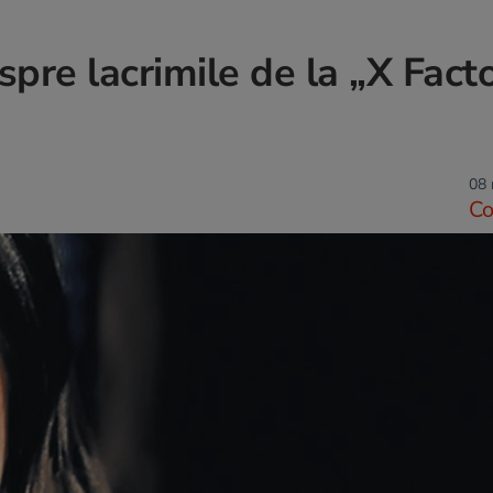
spre lacrimile de la „X Facto
08 
C