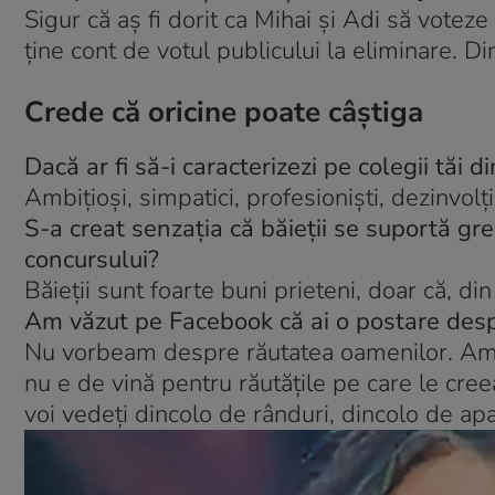
Sigur că aş fi dorit ca Mihai şi Adi să voteze 
ţine cont de votul publicului la eliminare. Di
Crede că oricine poate câştiga
Dacă ar fi să-i caracterizezi pe colegii tăi di
Ambiţioşi, simpatici, profesionişti, dezinvolţi
S-a creat senzaţia că băieţii se suportă greu
concursului?
Băieţii sunt foarte buni prieteni, doar că, di
Am văzut pe Facebook că ai o postare desp
Nu vorbeam despre răutatea oamenilor. Am s
nu e de vină pentru răutăţile pe care le cree
voi vedeţi dincolo de rânduri, dincolo de apa