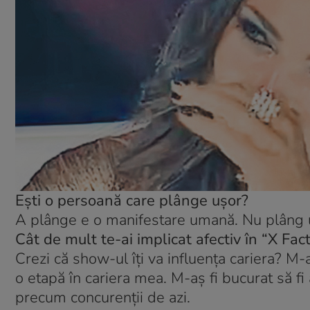
Eşti o persoană care plânge uşor?
A plânge e o manifestare umană. Nu plâng uş
Cât de mult te-ai implicat afectiv în “X Fac
Crezi că show-ul îţi va influenţa cariera? M-
o etapă în cariera mea. M-aş fi bucurat să f
precum concurenţii de azi.