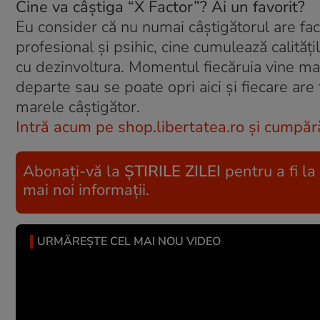
Cine va câştiga “X Factor”? Ai un favorit?
Eu consider că nu numai câştigătorul are fa
profesional şi psihic, cine cumulează calităţi
cu dezinvoltura. Momentul fiecăruia vine m
departe sau se poate opri aici şi fiecare ar
marele câştigător.
Intră acum pe shop.libertatea.ro şi cumpără
Abonați-vă la
ȘTIRILE ZILEI
pentru a fi la
mai noi informații.
URMĂREȘTE CEL MAI NOU VIDEO