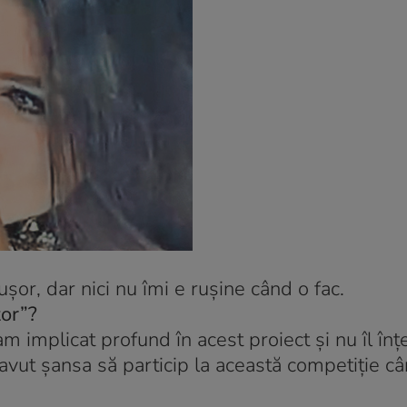
or, dar nici nu îmi e ruşine când o fac.
tor”?
am implicat profund în acest proiect şi nu îl în
i avut şansa să particip la această competiţie 