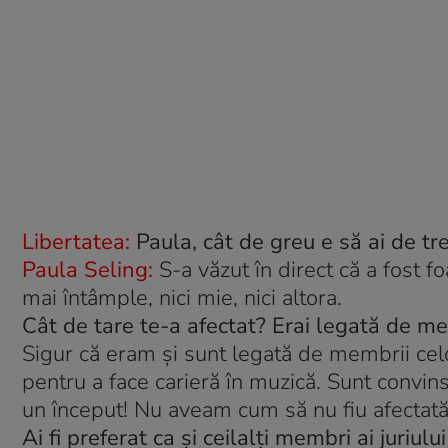
Libertatea:
Paula, cât de greu e să ai de t
Paula Seling:
S-a văzut în direct că a fost f
mai întâmple, nici mie, nici altora.
Cât de tare te-a afectat? Erai legată de me
Sigur că eram şi sunt legată de membrii celo
pentru a face carieră în muzică. Sunt convin
un început! Nu aveam cum să nu fiu afectată
Ai fi preferat ca şi ceilalţi membri ai juriulu