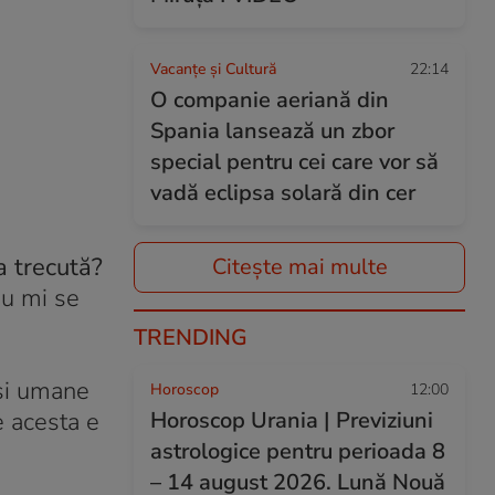
Vacanțe și Cultură
22:14
O companie aeriană din
Spania lansează un zbor
special pentru cei care vor să
vadă eclipsa solară din cer
a trecută?
Citește mai multe
nu mi se
TRENDING
 şi umane
Horoscop
12:00
e acesta e
Horoscop Urania | Previziuni
astrologice pentru perioada 8
– 14 august 2026. Lună Nouă