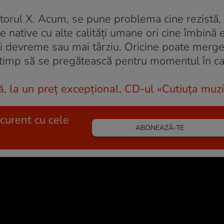
ctorul X. Acum, se pune problema cine rezistă,
le native cu alte calităţi umane ori cine îmbină
ai devreme sau mai târziu. Oricine poate merg
e timp să se pregătească pentru momentul în car
, la un preţ excepţional, CD-ul «Cutiuţa muzi
 curent cu cele
ABONEAZĂ-TE