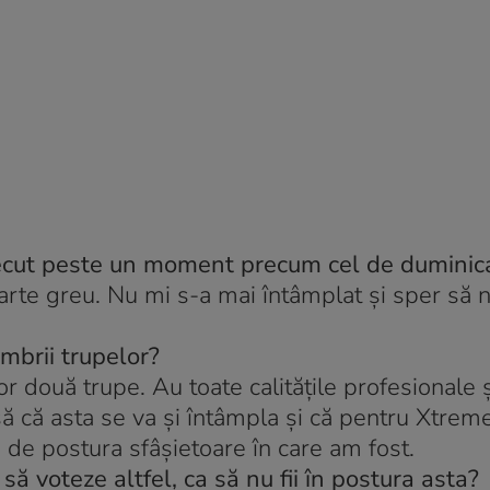
recut peste un moment precum cel de duminic
oarte greu. Nu mi s-a mai întâmplat şi sper să 
mbrii trupelor?
r două trupe. Au toate calităţile profesionale
să că asta se va şi întâmpla şi că pentru Xtrem
 de postura sfâşietoare în care am fost.
i să voteze altfel, ca să nu fii în postura asta?