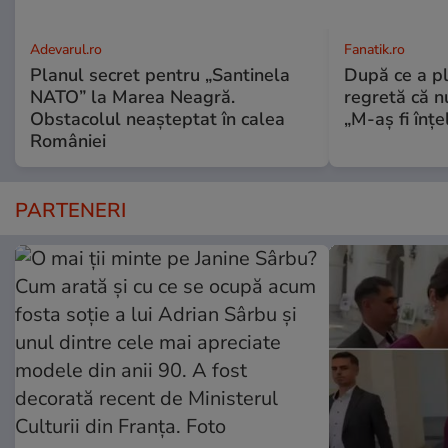
Adevarul.ro
Fanatik.ro
Planul secret pentru „Santinela
După ce a pl
NATO” la Marea Neagră.
regretă că n
Obstacolul neașteptat în calea
„M-aș fi înț
României
PARTENERI