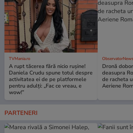
TVMania.ro
ObservatorNews
A rupt tăcerea fără nicio rușine!
Dronă dobor
Daniela Crudu spune totul despre
deasupra Rom
activitatea ei de pe platformele
de racheta u
pentru adulți: „Fac ce vreau, e
Aeriene Ro
wow!”
PARTENERI