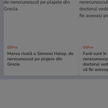
GSP.ro
GSP.ro
Marea rivală a Simonei Halep, de
Fanii sunt în 
nerecunoscut pe plajele din
nerecunoscut
Grecia
doctorul ved
să fie aceea