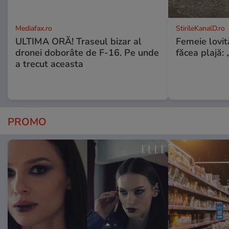
Mediafax.ro
StirileKanalD.ro
ULTIMA ORĂ! Traseul bizar al
Femeie lovit
dronei doborâte de F-16. Pe unde
făcea plajă: „
a trecut aceasta
PROMO