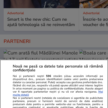
Advertorial
Advertorial
Smart is the new chic: Cum ne
Înscrie-te ac
ajută tehnologia să ne reinventăm
voucher de 5
PARTENERI
Nouă ne pasă ca datele tale personale să rămână
confidențiale
Noi și partenerii noștri
596
stocăm și/sau accesăm informații pe
dispozitivul dvs., precum identificatorii cookie unici pentru prelucrarea
datelor cu caracter personal. Puteți accepta sau gestiona preferințele dvs.
făcând clic mai jos, respectiv vă puteți opune utilizării unui interes legitim
în orice moment pe pagina cu politica de confidențialitate. Aceste alegeri
vor fi raportate partenerilor noștri și nu vă vor afecta navigarea.
Mai
multe detalii
Noi si partenerii nostri (retelele de socializare si agentiile de publicitate
partenere, precum si furnizorii nostri de servicii de date analitice)
prelucram date pentru a permite website-ului sa functioneze, pentru a
Wowbiz.ro
Redactia.ro
personaliza continutul si anunturile publicitare afisate in functie de