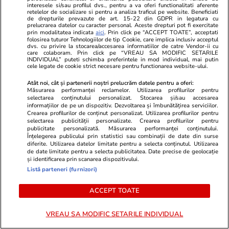
Cum arată fiul Mădălinei Manole
Boala care 
interesele si/sau profilul dvs., pentru a va oferi functionalitati aferente
retelelor de socializare si pentru a analiza traficul pe website. Beneficiati
la 17 ani! Fratele regretatei
Marculescu. 
de drepturile prevazute de art. 15-22 din GDPR in legatura cu
prelucrarea datelor cu caracter personal. Aceste drepturi pot fi exercitate
artiste a publicat o fotografie în
scaun cu rot
prin modalitatea indicata
aici
. Prin click pe “ACCEPT TOATE”, acceptati
premieră cu Petru Mircea Jr.
un an...&quo
folosirea tuturor Tehnologiilor de tip Cookie, care implica inclusiv acceptul
dvs. cu privire la stocarea/accesarea informatiilor de catre Vendor-ii cu
care colaboram. Prin click pe “VREAU SA MODIFIC SETARILE
INDIVIDUAL” puteti schimba preferintele in mod individual, mai putin
cele legate de cookie strict necesare pentru functionarea website-ului.
Atât noi, cât și partenerii noștri prelucrăm datele pentru a oferi:
POLITIC
Măsurarea performanței reclamelor. Utilizarea profilurilor pentru
selectarea conținutului personalizat. Stocarea și/sau accesarea
informațiilor de pe un dispozitiv. Dezvoltarea și îmbunătățirea serviciilor.
Politică
12:58
Crearea profilurilor de conținut personalizat. Utilizarea profilurilor pentru
selectarea publicității personalizate. Crearea profilurilor pentru
SURSE Război politic total. PNL
Exclusiv
publicitate personalizată. Măsurarea performanței conținutului.
pregătește trimiterea acasă a
Înțelegerea publicului prin statistici sau combinații de date din surse
diferite. Utilizarea datelor limitate pentru a selecta conținutul. Utilizarea
garniturilor doi și trei din
de date limitate pentru a selecta publicitatea. Date precise de geolocație
instituțiile statului și
și identificarea prin scanarea dispozitivului.
deconcentratele ocupate de
Listă parteneri (furnizori)
oamenii PSD
ACCEPT TOATE
VREAU SA MODIFIC SETARILE INDIVIDUAL
Politică
11:19