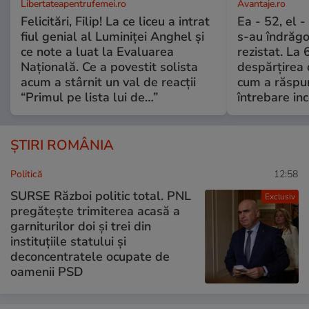
Libertateapentrufemei.ro
Avantaje.ro
Felicitări, Filip! La ce liceu a intrat
Ea - 52, el 
fiul genial al Luminiței Anghel și
s-au îndrăgos
ce note a luat la Evaluarea
rezistat. La 
Națională. Ce a povestit solista
despărțirea 
acum a stârnit un val de reacții
cum a răspu
“Primul pe lista lui de…”
întrebare i
ȘTIRI ROMÂNIA
Politică
12:58
SURSE Război politic total. PNL
Exclusiv
pregătește trimiterea acasă a
garniturilor doi și trei din
instituțiile statului și
deconcentratele ocupate de
oamenii PSD