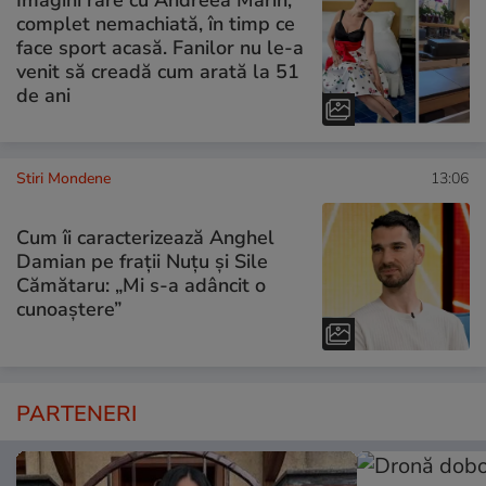
Imagini rare cu Andreea Marin,
complet nemachiată, în timp ce
face sport acasă. Fanilor nu le-a
venit să creadă cum arată la 51
de ani
Stiri Mondene
13:06
Cum îi caracterizează Anghel
Damian pe frații Nuțu și Sile
Cămătaru: „Mi s-a adâncit o
cunoaștere”
PARTENERI