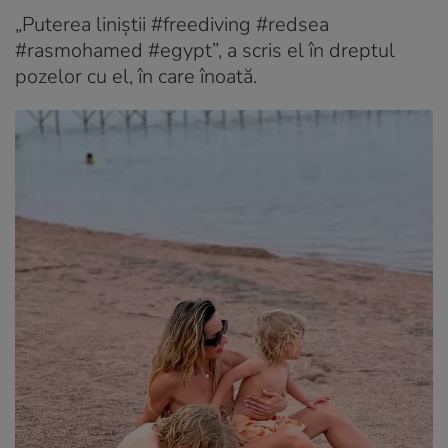
„Puterea liniștii #freediving #redsea
#rasmohamed #egypt”, a scris el în dreptul
pozelor cu el, în care înoată.