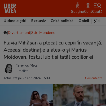
Susține
Cont
Caută
Ultimele știri
Exclusiv
Criză politică
Opinii
Video
|
Divertisment
|
Stiri Mondene
Flavia Mihășan a plecat cu copiii în vacanță.
Aceeași destinație a ales-o și Marius
Moldovan, fostul iubit și tatăl copiilor ei
Cristina Pîrvu
Jurnalist
Actualizat pe 27 apr. 2024, 15:41
Comentează