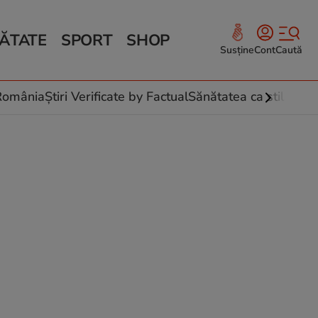
ĂTATE
SPORT
SHOP
Susține
Cont
Caută
Sănătate și Fitness
ce
 culinare
-România
Știri Verificate by Factual
Sănătatea ca stil de vi
 și legume
rea plantelor