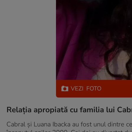
VEZI
FOTO
Relația apropiată cu familia lui Cab
Cabral și Luana Ibacka au fost unul dintre 