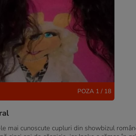
POZA
1 / 18
ral
cele mai cunoscute cupluri din showbizul român