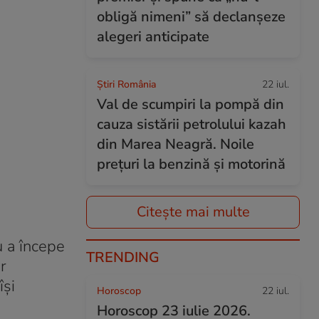
obligă nimeni” să declanșeze
alegeri anticipate
Știri România
22 iul.
Val de scumpiri la pompă din
cauza sistării petrolului kazah
din Marea Neagră. Noile
prețuri la benzină și motorină
Citește mai multe
u a începe
TRENDING
r
își
Horoscop
22 iul.
Horoscop 23 iulie 2026.