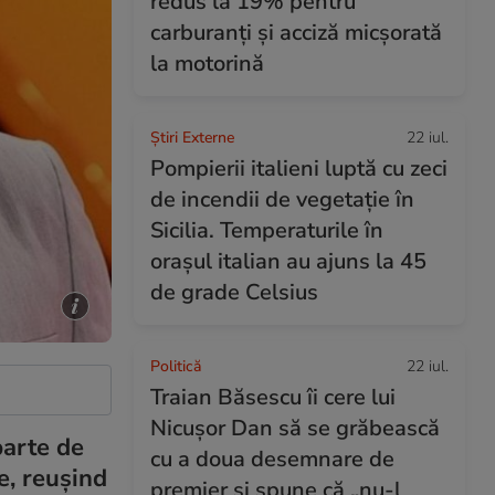
redus la 19% pentru
carburanți și acciză micșorată
la motorină
Știri Externe
22 iul.
Pompierii italieni luptă cu zeci
de incendii de vegetație în
Sicilia. Temperaturile în
orașul italian au ajuns la 45
de grade Celsius
Politică
22 iul.
Traian Băsescu îi cere lui
Nicușor Dan să se grăbească
parte de
cu a doua desemnare de
e, reușind
premier și spune că „nu-l