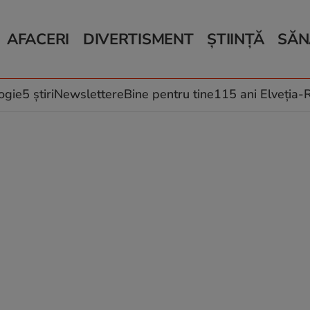
AFACERI
DIVERTISMENT
ȘTIINȚĂ
SĂN
Bani și Afaceri
Monden
Știri Știință
Știri 
Auto
Horoscop
Schimbări climati
Relații
Locuri de muncă
Muzică și Filme
Rețete
ogie
5 știri
Newslettere
Bine pentru tine
115 ani Elveția
Imobiliare.ro
Vacanțe și Cultură
Fructe
eJobs.ro
Îngriji