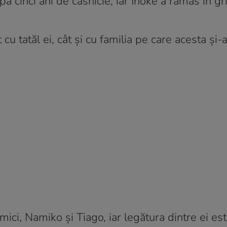
pă cinci ani de căsnicie, iar Inoke a rămas în g
 cu tatăl ei, cât și cu familia pe care acesta și-
 mici, Namiko și Tiago, iar legătura dintre ei es