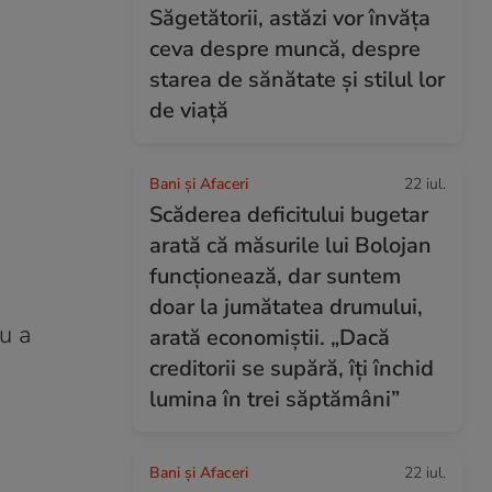
Săgetătorii, astăzi vor învăța
ceva despre muncă, despre
starea de sănătate și stilul lor
de viață
Bani și Afaceri
22 iul.
Scăderea deficitului bugetar
arată că măsurile lui Bolojan
funcționează, dar suntem
doar la jumătatea drumului,
u a
arată economiștii. „Dacă
creditorii se supără, îți închid
lumina în trei săptămâni”
Bani și Afaceri
22 iul.