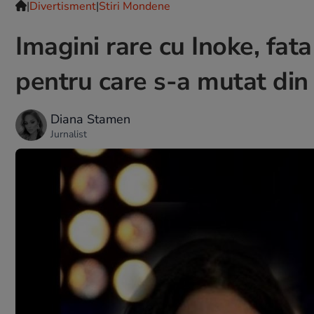
|
Divertisment
|
Stiri Mondene
Imagini rare cu Inoke, fat
pentru care s-a mutat di
Diana Stamen
Jurnalist