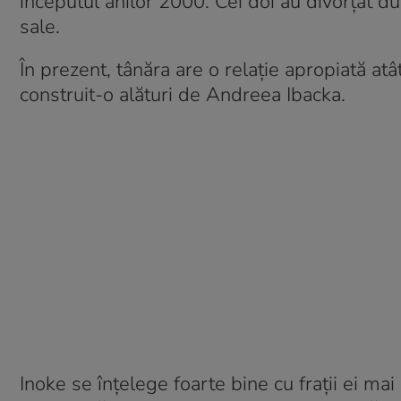
începutul anilor 2000. Cei doi au divorțat du
sale.
În prezent, tânăra are o relație apropiată atât
construit-o alături de Andreea Ibacka.
Inoke se înțelege foarte bine cu frații ei mai