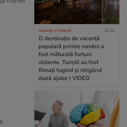
rija mamei
a
Vacanțe și Cultură
22 iul.
O destinație de vacanță
populară printre români a
fost măturată furtuni
violente. Turiștii au fost
filmați fugind și strigând
după ajutor | VIDEO
te