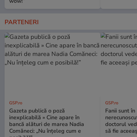
wow!”
PARTENERI
GSP.ro
GSP.ro
Gazeta publică o poză
Fanii sunt în 
inexplicabilă » Cine apare în
nerecunoscut
bancă alături de marea Nadia
doctorul ved
Comăneci: „Nu înțeleg cum e
să fie aceea