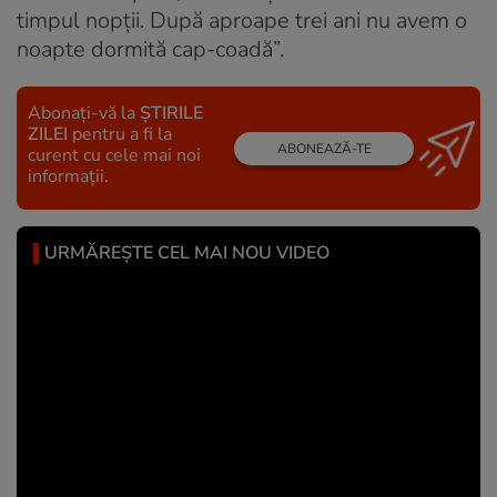
timpul nopții. După aproape trei ani nu avem o
noapte dormită cap-coadă”.
Abonați-vă la
ȘTIRILE
ZILEI
pentru a fi la
ABONEAZĂ-TE
curent cu cele mai noi
informații.
URMĂREȘTE CEL MAI NOU VIDEO