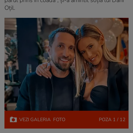
părul prins în coadă”, și-a amintit soția lui Dani
Oțil.
VEZI
GALERIA
FOTO
POZA
1 / 12