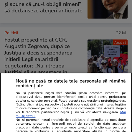
și spune că „nu-l obligă nimeni”
să declanșeze alegeri anticipate
Politică
22 iul.
Fostul președinte al CCR,
Analiză
Augustin Zegrean, după ce
Justiția a decis suspendarea
inițierii Legii salarizării
bugetarilor: „Nu-i treaba
Justiției să se amestece în
legiferare”
Nouă ne pasă ca datele tale personale să rămână
confidențiale
Noi și partenerii noștri
596
stocăm și/sau accesăm informații pe
PARTENERI
dispozitivul dvs., precum identificatorii cookie unici pentru prelucrarea
datelor cu caracter personal. Puteți accepta sau gestiona preferințele dvs.
făcând clic mai jos, respectiv vă puteți opune utilizării unui interes legitim
în orice moment pe pagina cu politica de confidențialitate. Aceste alegeri
vor fi raportate partenerilor noștri și nu vă vor afecta navigarea.
Mai
multe detalii
Noi si partenerii nostri (retelele de socializare si agentiile de publicitate
partenere, precum si furnizorii nostri de servicii de date analitice)
prelucram date pentru a permite website-ului sa functioneze, pentru a
personaliza continutul si anunturile publicitare afisate in functie de