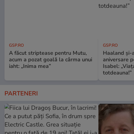
GSP.RO
GSP.RO
A făcut striptease pentru Mutu,
Haaland și-a
acum a pozat goală la cârma unui
aniversare pe
iaht: „Inima mea”
Isabel: „Via
totdeauna!”
PARTENERI