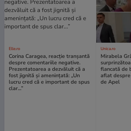
Elle.ro
Unica.ro
Corina Caragea, reacție tranșantă
Mirabela Gră
despre comentariile negative.
surprinzătoar
Prezentatoarea a dezvăluit că a
flancată de 
fost jignită și amenințată: „Un
aflat despre
lucru cred că e important de spus
de Apel
clar...”