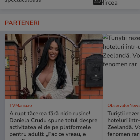
PARTENERI
TVMania.ro
ObservatorNews
A rupt tăcerea fără nicio rușine!
Turiştii reze
Daniela Crudu spune totul despre
hoteluri înt
activitatea ei de pe platformele
Zeelandă. Vo
pentru adulți: „Fac ce vreau, e
fenomen rar