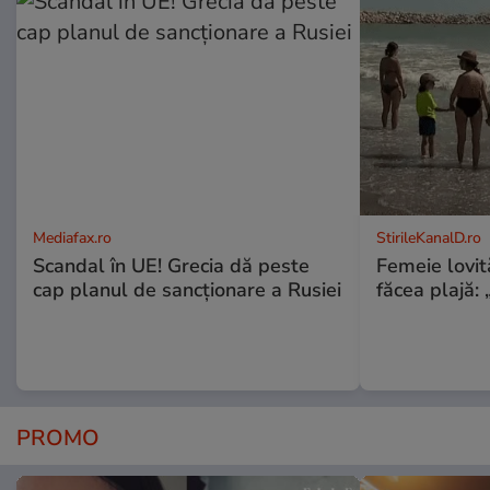
Mediafax.ro
StirileKanalD.ro
Scandal în UE! Grecia dă peste
Femeie lovit
cap planul de sancționare a Rusiei
făcea plajă: „
PROMO