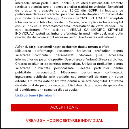
interesele si/sau profilul dvs., pentru a va oferi functionalitati aferente
retelelor de socializare si pentru a analiza traficul pe website. Beneficiati
de drepturile prevazute de art. 15-22 din GDPR in legatura cu
prelucrarea datelor cu caracter personal. Aceste drepturi pot fi exercitate
prin modalitatea indicata
aici
. Prin click pe “ACCEPT TOATE”, acceptati
folosirea tuturor Tehnologiilor de tip Cookie, care implica inclusiv acceptul
dvs. cu privire la stocarea/accesarea informatiilor de catre Vendor-ii cu
care colaboram. Prin click pe “VREAU SA MODIFIC SETARILE
INDIVIDUAL” puteti schimba preferintele in mod individual, mai putin
cele legate de cookie strict necesare pentru functionarea website-ului.
ZiaruldeIasi.ro
Fanatik.ro
Atât noi, cât și partenerii noștri prelucrăm datele pentru a oferi:
Proiectul imobiliar pregătit lângă
Oferte din An
Măsurarea performanței reclamelor. Utilizarea profilurilor pentru
selectarea conținutului personalizat. Stocarea și/sau accesarea
Lidl Moara de Foc este scos la
Edi Iordănesc
informațiilor de pe un dispozitiv. Dezvoltarea și îmbunătățirea serviciilor.
vânzare. Dezvoltatorul este
Crearea profilurilor de conținut personalizat. Utilizarea profilurilor pentru
selectarea publicității personalizate. Crearea profilurilor pentru
asociat în piață cu un alt proiect
publicitate personalizată. Măsurarea performanței conținutului.
de anvergură
Înțelegerea publicului prin statistici sau combinații de date din surse
diferite. Utilizarea datelor limitate pentru a selecta conținutul. Utilizarea
de date limitate pentru a selecta publicitatea. Date precise de geolocație
și identificarea prin scanarea dispozitivului.
Listă parteneri (furnizori)
ULTIMELE ȘTIRI
ACCEPT TOATE
Vacanțe și Cultură
11:31
VREAU SA MODIFIC SETARILE INDIVIDUAL
De Ziua Timișoarei, vino să descoperi orașul!