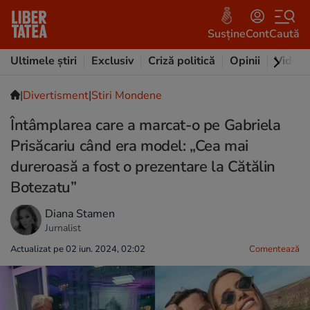
Susține
Cont
Caută
Ultimele știri
Exclusiv
Criză politică
Opinii
Video
|
Divertisment
|
Stiri Mondene
Întâmplarea care a marcat-o pe Gabriela
Prisăcariu când era model: „Cea mai
dureroasă a fost o prezentare la Cătălin
Botezatu”
Diana Stamen
Jurnalist
Actualizat pe 02 iun. 2024, 02:02
Comentează