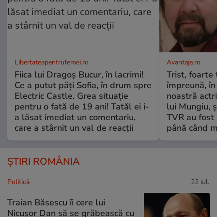
Libertateapentrufemei.ro
Avantaje.ro
Fiica lui Dragoș Bucur, în lacrimi!
Trist, foarte
Ce a putut păți Sofia, în drum spre
împreună, în
Electric Castle. Grea situație
noastră actri
pentru o fată de 19 ani! Tatăl ei i-
lui Mungiu, ș
a lăsat imediat un comentariu,
TVR au fost 
care a stârnit un val de reacții
până când mo
ȘTIRI ROMÂNIA
Politică
22 iul.
Traian Băsescu îi cere lui
Nicușor Dan să se grăbească cu