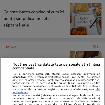
Ce este batch cooking și cum îți
poate simplifica mesele
săptămânale
Lifestyle
20 iul.
Ce este agar-agar și cum se
Nouă ne pasă ca datele tale personale să rămână
confidențiale
utilizează
Noi și partenerii noștri
596
stocăm și/sau accesăm informații pe
dispozitivul dvs., precum identificatorii cookie unici pentru prelucrarea
datelor cu caracter personal. Puteți accepta sau gestiona preferințele dvs.
făcând clic mai jos, respectiv vă puteți opune utilizării unui interes legitim
în orice moment pe pagina cu politica de confidențialitate. Aceste alegeri
vor fi raportate partenerilor noștri și nu vă vor afecta navigarea.
Mai
multe detalii
Știri România
12:16
Noi si partenerii nostri (retelele de socializare si agentiile de publicitate
partenere, precum si furnizorii nostri de servicii de date analitice)
prelucram date pentru a permite website-ului sa functioneze, pentru a
Un șofer cu Lamborghini din
personaliza continutul si anunturile publicitare afisate in functie de