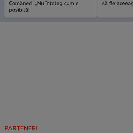
Comăneci: „Nu înțeleg cum e
să fie aceea
posibilă!”
PARTENERI