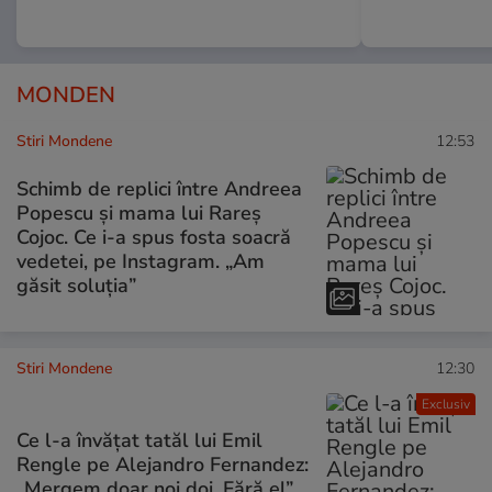
MONDEN
Stiri Mondene
12:53
Schimb de replici între Andreea
Popescu și mama lui Rareș
Cojoc. Ce i-a spus fosta soacră
vedetei, pe Instagram. „Am
găsit soluția”
Stiri Mondene
12:30
Exclusiv
Ce l-a învățat tatăl lui Emil
Rengle pe Alejandro Fernandez:
„Mergem doar noi doi. Fără el”