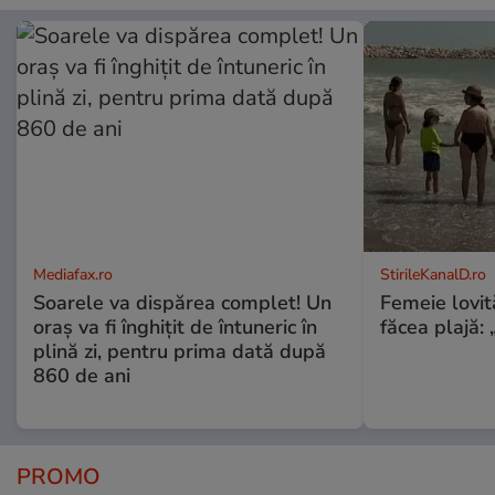
Mediafax.ro
StirileKanalD.ro
Soarele va dispărea complet! Un
Femeie lovit
oraș va fi înghițit de întuneric în
făcea plajă: „
plină zi, pentru prima dată după
860 de ani
PROMO