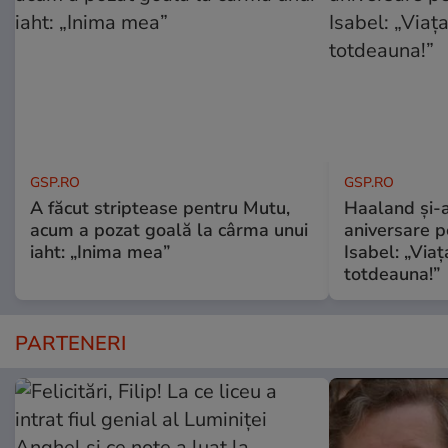
GSP.RO
GSP.RO
A făcut striptease pentru Mutu,
Haaland și-a
acum a pozat goală la cârma unui
aniversare pe
iaht: „Inima mea”
Isabel: „Via
totdeauna!”
PARTENERI