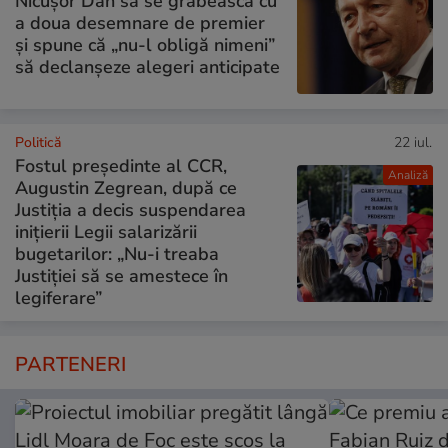
Nicușor Dan să se grăbească cu
a doua desemnare de premier
și spune că „nu-l obligă nimeni”
să declanșeze alegeri anticipate
Politică
22 iul.
Fostul președinte al CCR,
Analiză
Augustin Zegrean, după ce
Justiția a decis suspendarea
inițierii Legii salarizării
bugetarilor: „Nu-i treaba
Justiției să se amestece în
legiferare”
PARTENERI