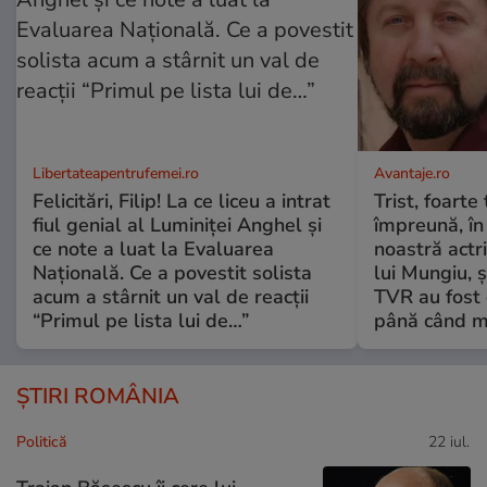
Libertateapentrufemei.ro
Avantaje.ro
Felicitări, Filip! La ce liceu a intrat
Trist, foarte
fiul genial al Luminiței Anghel și
împreună, în
ce note a luat la Evaluarea
noastră actri
Națională. Ce a povestit solista
lui Mungiu, ș
acum a stârnit un val de reacții
TVR au fost 
“Primul pe lista lui de…”
până când mo
ȘTIRI ROMÂNIA
Politică
22 iul.