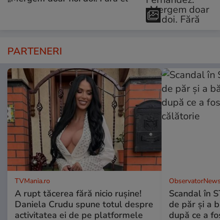
PARTENERI
TVMania.ro
ObservatorNews
A rupt tăcerea fără nicio rușine!
Scandal în S
Daniela Crudu spune totul despre
de păr şi a 
activitatea ei de pe platformele
după ce a fos