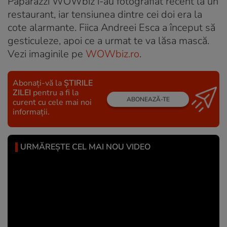
Paparazzi WOWbiz i-au fotografiat recent la un
restaurant, iar tensiunea dintre cei doi era la
cote alarmante. Fiica Andreei Esca a început să
gesticuleze, apoi ce a urmat te va lăsa mască.
Vezi imaginile pe
WOWbiz.ro
.
Abonați-vă la
ȘTIRILE
ZILEI
pentru a fi la
ABONEAZĂ-TE
curent cu cele mai noi
informații.
URMĂREȘTE CEL MAI NOU VIDEO