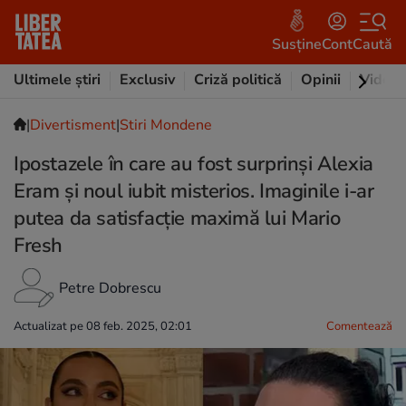
Susține
Cont
Caută
Ultimele știri
Exclusiv
Criză politică
Opinii
Video
|
Divertisment
|
Stiri Mondene
Ipostazele în care au fost surprinși Alexia
Eram și noul iubit misterios. Imaginile i-ar
putea da satisfacție maximă lui Mario
Fresh
Petre Dobrescu
Actualizat pe 08 feb. 2025, 02:01
Comentează