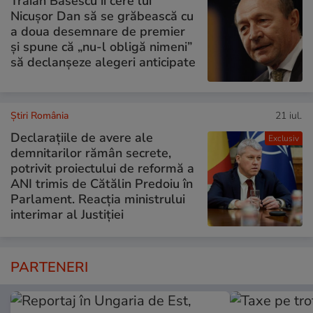
Traian Băsescu îi cere lui
Nicușor Dan să se grăbească cu
a doua desemnare de premier
și spune că „nu-l obligă nimeni”
să declanșeze alegeri anticipate
Știri România
21 iul.
Declarațiile de avere ale
Exclusiv
demnitarilor rămân secrete,
potrivit proiectului de reformă a
ANI trimis de Cătălin Predoiu în
Parlament. Reacția ministrului
interimar al Justiției
PARTENERI