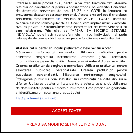
interesele si/sau profilul dvs., pentru a va oferi functionalitati aferente
Cluj a fost filmat din elicopter
retelelor de socializare si pentru a analiza traficul pe website. Beneficiati
de drepturile prevazute de art. 15-22 din GDPR in legatura cu
pe DN1, a primit o amendă de
prelucrarea datelor cu caracter personal. Aceste drepturi pot fi exercitate
prin modalitatea indicata
aici
. Prin click pe “ACCEPT TOATE”, acceptati
3.892,50 lei și a rămas fără
folosirea tuturor Tehnologiilor de tip Cookie, care implica inclusiv acceptul
dvs. cu privire la stocarea/accesarea informatiilor de catre Vendor-ii cu
permis pentru 180 de zile
care colaboram. Prin click pe “VREAU SA MODIFIC SETARILE
INDIVIDUAL” puteti schimba preferintele in mod individual, mai putin
cele legate de cookie strict necesare pentru functionarea website-ului.
Atât noi, cât și partenerii noștri prelucrăm datele pentru a oferi:
Știri România
12:05
Măsurarea performanței reclamelor. Utilizarea profilurilor pentru
selectarea conținutului personalizat. Stocarea și/sau accesarea
informațiilor de pe un dispozitiv. Dezvoltarea și îmbunătățirea serviciilor.
Peste 46% dintre români ar fi
Crearea profilurilor de conținut personalizat. Utilizarea profilurilor pentru
selectarea publicității personalizate. Crearea profilurilor pentru
de acord cu un regim autoritar,
publicitate personalizată. Măsurarea performanței conținutului.
Înțelegerea publicului prin statistici sau combinații de date din surse
cu o singură condiție
diferite. Utilizarea datelor limitate pentru a selecta conținutul. Utilizarea
de date limitate pentru a selecta publicitatea. Date precise de geolocație
și identificarea prin scanarea dispozitivului.
Listă parteneri (furnizori)
Știri România
11:57
ACCEPT TOATE
Numărul de pensii speciale
VREAU SA MODIFIC SETARILE INDIVIDUAL
crește, în timp ce România