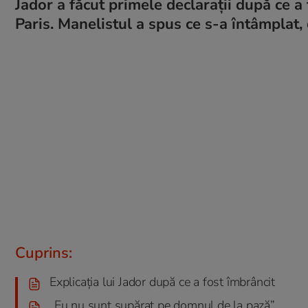
Jador a făcut primele declarații după ce a
Paris. Manelistul a spus ce s-a întâmplat,
Cuprins:
Explicația lui Jador după ce a fost îmbrâncit
„Eu nu sunt supărat pe domnul de la pază”