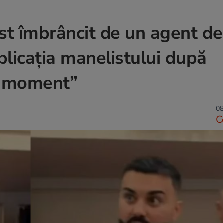
st îmbrâncit de un agent de
xplicația manelistului după
un moment”
08
C