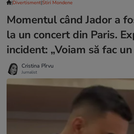
|
Divertisment
|
Stiri Mondene
Momentul când Jador a fo
la un concert din Paris. E
incident: „Voiam să fac 
Cristina Pîrvu
Jurnalist