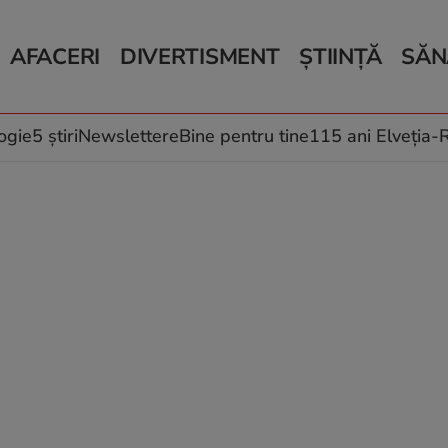
AFACERI
DIVERTISMENT
ȘTIINȚĂ
SĂN
Bani și Afaceri
Monden
Știri Știință
Știri 
Auto
Horoscop
Schimbări climati
Relații
Locuri de muncă
Muzică și Filme
Rețete
ogie
5 știri
Newslettere
Bine pentru tine
115 ani Elveția
Imobiliare.ro
Vacanțe și Cultură
Fructe
eJobs.ro
Îngriji