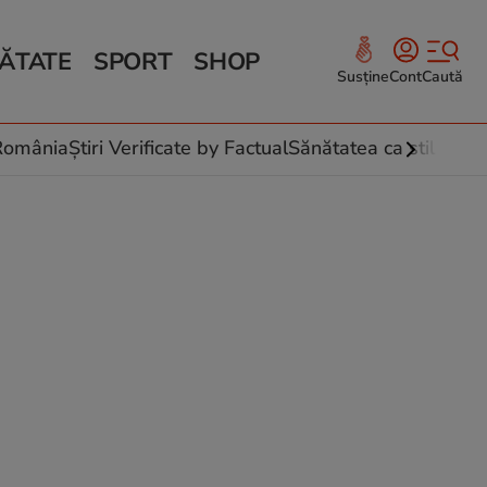
ĂTATE
SPORT
SHOP
Susține
Cont
Caută
Sănătate și Fitness
ce
 culinare
-România
Știri Verificate by Factual
Sănătatea ca stil de vi
 și legume
rea plantelor