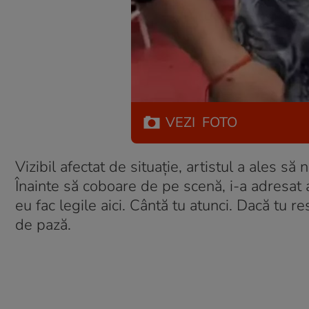
VEZI
FOTO
Vizibil afectat de situație, artistul a ales s
Înainte să coboare de pe scenă, i-a adresat 
eu fac legile aici. Cântă tu atunci. Dacă tu r
de pază.