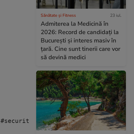
Sănătate și Fitness
23 iul.
Admiterea la Medicină în
2026: Record de candidați la
București și interes masiv în
țară. Cine sunt tinerii care vor
să devină medici
#security
♬ sunet original - CeZaR