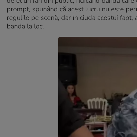
de el un fan din public, ridicând banda care
prompt, spunând că acest lucru nu este permi
regulile pe scenă, dar în ciuda acestui fapt
banda la loc.