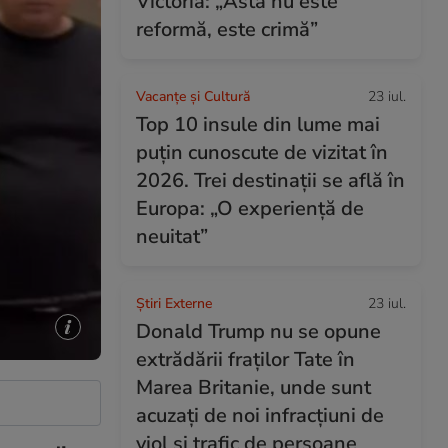
Victoria: „Asta nu este
reformă, este crimă”
Vacanțe și Cultură
23 iul.
Top 10 insule din lume mai
puțin cunoscute de vizitat în
2026. Trei destinații se află în
Europa: „O experiență de
neuitat”
Știri Externe
23 iul.
Donald Trump nu se opune
extrădării fraților Tate în
Marea Britanie, unde sunt
acuzați de noi infracțiuni de
viol și trafic de persoane