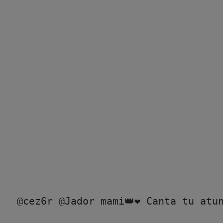
@cez6r
 @Jador mami👑❤️ Canta tu atun