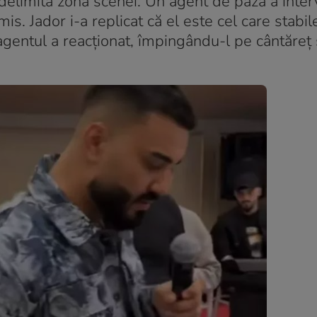
 delimita zona scenei. Un agent de pază a inter
s. Jador i-a replicat că el este cel care stabil
, agentul a reacționat, împingându-l pe cântăreț