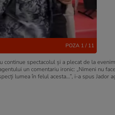
POZA
1 / 11
ă nu continue spectacolul și a plecat de la eveni
agentului un comentariu ironic: „Nimeni nu fac
especți lumea în felul acesta…”, i-a spus Jador a