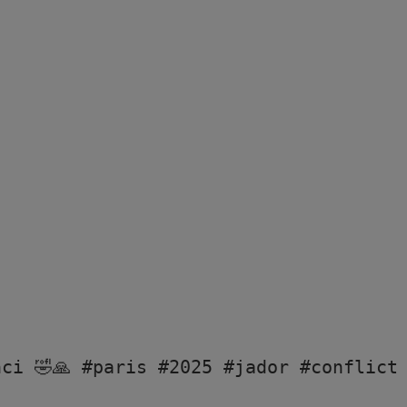
ci 🤣🙏 
#paris
#2025
#jador
#conflict