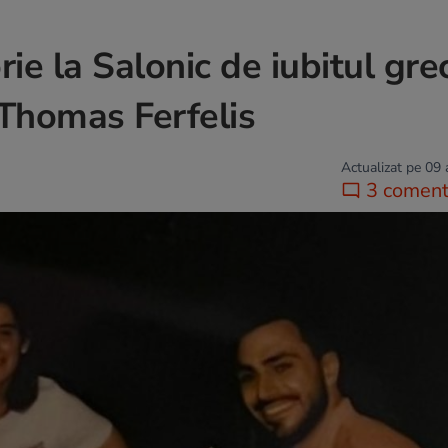
rie la Salonic de iubitul grec
 Thomas Ferfelis
Actualizat pe 09
3 comenta