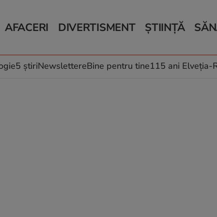
AFACERI
DIVERTISMENT
ȘTIINȚĂ
SĂN
Bani și Afaceri
Monden
Știri Știință
Știri 
Auto
Horoscop
Schimbări climati
Relații
Locuri de muncă
Muzică și Filme
Rețete
ogie
5 știri
Newslettere
Bine pentru tine
115 ani Elveția
Imobiliare.ro
Vacanțe și Cultură
Fructe
eJobs.ro
Îngriji