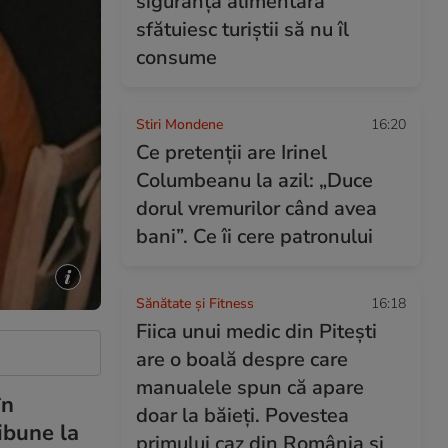
siguranța alimentară
sfătuiesc turiștii să nu îl
consume
Stiri Mondene
16:20
Ce pretenții are Irinel
Columbeanu la azil: „Duce
dorul vremurilor când avea
bani”. Ce îi cere patronului
Sănătate și Fitness
16:18
Fiica unui medic din Pitești
are o boală despre care
manualele spun că apare
în
doar la băieți. Povestea
ibune la
primului caz din România și