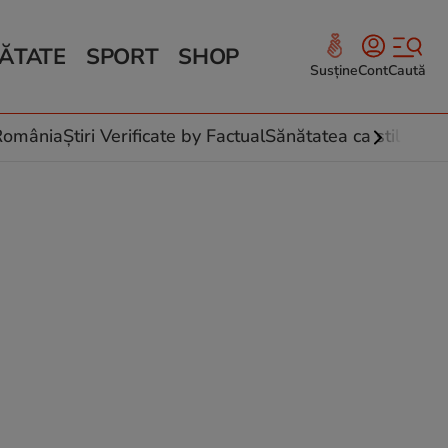
ĂTATE
SPORT
SHOP
Susține
Cont
Caută
Sănătate și Fitness
ce
 culinare
-România
Știri Verificate by Factual
Sănătatea ca stil de vi
 și legume
rea plantelor