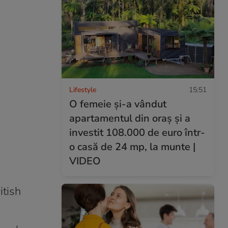
Lifestyle
15:51
O femeie și-a vândut
apartamentul din oraș și a
investit 108.000 de euro într-
o casă de 24 mp, la munte |
VIDEO
itish