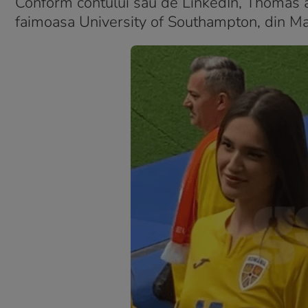
Conform contului său de LinkedIn, Thomas a 
faimoasa University of Southampton, din Ma