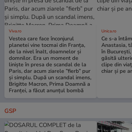
Viva.ro
Unica.ro
Vestea care face înconjurul
Ce s-a întâm
planetei vine tocmai din Franța,
Anastasia, t
de la nivel înalt, doamnelor și
în București,
domnilor. Era un moment de
găsită ulter
liniște în presa de scandal de la
clipe din via
Paris, dar acum ziarele ”fierb” pur
chiar și pe a
și simplu. După un scandal imens,
Brigitte Macron, Prima Doamnă a
Franței, a făcut anunțul bombă
GSP