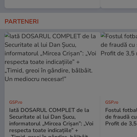
PARTENERI
GSP.ro
GSP.ro
Iată DOSARUL COMPLET de la
Fostul fotba
Securitate al lui Dan Șucu,
de fraudă cu 
informatorul „Mircea Crișan”: „Voi
Profit de 3,
respecta toate indicațiile” +
„Timid, greoi în gândire, bâlbâit.