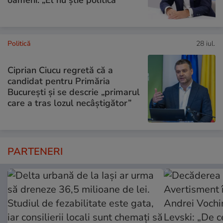
oameni. „El nu știe politică”
Politică
28 iul.
Ciprian Ciucu regretă că a
candidat pentru Primăria
București și se descrie „primarul
care a tras lozul necâștigător”
PARTENERI