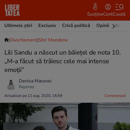
Susține
Cont
Caută
Ultimele știri
Exclusiv
Criză politică
Opinii
Intervi
|
Divertisment
|
Stiri Mondene
Lili Sandu a născut un băiețel de nota 10.
„M-a făcut să trăiesc cele mai intense
emoții”
Denisa Macovei
Reporter
Actualizat pe 11 aug. 2020, 16:59
Comentează