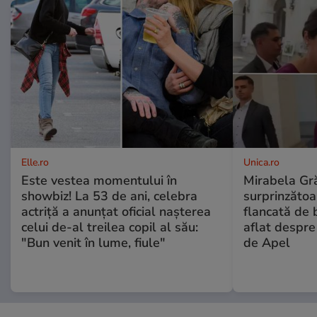
Elle.ro
Unica.ro
Este vestea momentului în
Mirabela Gră
showbiz! La 53 de ani, celebra
surprinzătoar
actriță a anunțat oficial nașterea
flancată de 
celui de-al treilea copil al său:
aflat despre
"Bun venit în lume, fiule"
de Apel