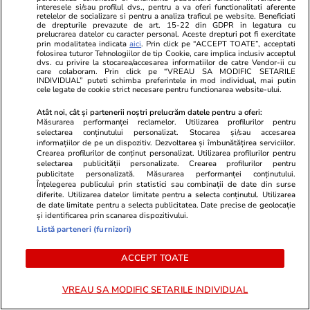
interesele si/sau profilul dvs., pentru a va oferi functionalitati aferente
retelelor de socializare si pentru a analiza traficul pe website. Beneficiati
de drepturile prevazute de art. 15-22 din GDPR in legatura cu
prelucrarea datelor cu caracter personal. Aceste drepturi pot fi exercitate
Lifestyle
22 iul.
prin modalitatea indicata
aici
. Prin click pe “ACCEPT TOATE”, acceptati
folosirea tuturor Tehnologiilor de tip Cookie, care implica inclusiv acceptul
dvs. cu privire la stocarea/accesarea informatiilor de catre Vendor-ii cu
care colaboram. Prin click pe “VREAU SA MODIFIC SETARILE
INDIVIDUAL” puteti schimba preferintele in mod individual, mai putin
La ce se folosește lavanda
cele legate de cookie strict necesare pentru functionarea website-ului.
uscată în casă
Atât noi, cât și partenerii noștri prelucrăm datele pentru a oferi:
Măsurarea performanței reclamelor. Utilizarea profilurilor pentru
selectarea conținutului personalizat. Stocarea și/sau accesarea
informațiilor de pe un dispozitiv. Dezvoltarea și îmbunătățirea serviciilor.
Crearea profilurilor de conținut personalizat. Utilizarea profilurilor pentru
selectarea publicității personalizate. Crearea profilurilor pentru
publicitate personalizată. Măsurarea performanței conținutului.
Știri România
07:41
Înțelegerea publicului prin statistici sau combinații de date din surse
diferite. Utilizarea datelor limitate pentru a selecta conținutul. Utilizarea
de date limitate pentru a selecta publicitatea. Date precise de geolocație
De ce sunt mulți șobolani în
și identificarea prin scanarea dispozitivului.
București. Primăria Capitalei a
Listă parteneri (furnizori)
făcut un apel la locuitori pentru
ACCEPT TOATE
ca deratizarea să funcționeze
VREAU SA MODIFIC SETARILE INDIVIDUAL