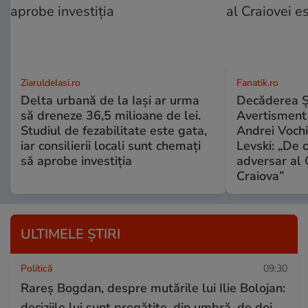
ZiaruldeIasi.ro
Fanatik.ro
Delta urbană de la Iași ar urma
Decăderea Şti
să dreneze 36,5 milioane de lei.
Avertisment î
Studiul de fezabilitate este gata,
Andrei Vochi
iar consilierii locali sunt chemați
Levski: „De c
să aprobe investiția
adversar al 
Craiova”
ULTIMELE ȘTIRI
Politică
09:30
Rareș Bogdan, despre mutările lui Ilie Bolojan:
deciziile lui sunt pregătite, din umbră, de doi