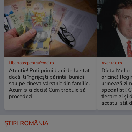
Libertateapentrufemei.ro
Avantaje.ro
Atenție! Poți primi bani de la stat
Dieta Melan
dacă-ți îngrijești părinții, bunicii
oricine! Regi
sau pe cineva vârstnic din familie.
urmează zilni
Acum s-a decis! Cum trebuie să
specialiști! 
procedezi
fiecare zi și 
acestui stil 
ȘTIRI ROMÂNIA