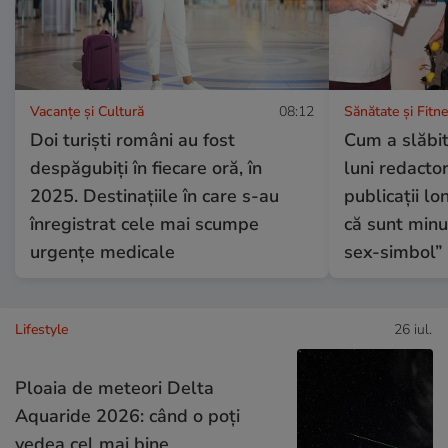
Vacanțe și Cultură
08:12
Sănătate și Fitn
Doi turiști români au fost
Cum a slăbit
despăgubiți în fiecare oră, în
luni redactor
2025. Destinațiile în care s-au
publicații l
înregistrat cele mai scumpe
că sunt minu
urgențe medicale
sex-simbol”
Lifestyle
26 iul.
Ploaia de meteori Delta
Aquaride 2026: când o poți
vedea cel mai bine