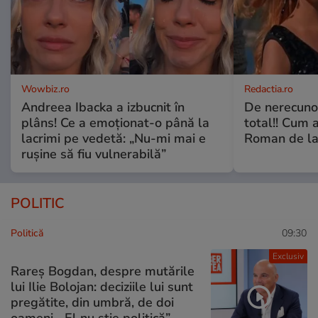
Wowbiz.ro
Redactia.ro
Andreea Ibacka a izbucnit în
De nerecunos
plâns! Ce a emoționat-o până la
total!! Cum 
lacrimi pe vedetă: „Nu-mi mai e
Roman de la 
rușine să fiu vulnerabilă”
POLITIC
Politică
09:30
Exclusiv
Rareș Bogdan, despre mutările
lui Ilie Bolojan: deciziile lui sunt
pregătite, din umbră, de doi