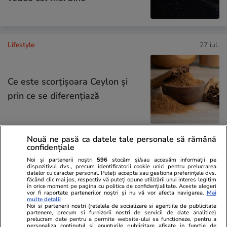
Lifestyle
27 iul.
Ce este scorțișoara Ceylon și
prin ce se diferențiază
Nouă ne pasă ca datele tale personale să rămână
confidențiale
Tehnologie
28 iul.
Noi și partenerii noștri
596
stocăm și/sau accesăm informații pe
dispozitivul dvs., precum identificatorii cookie unici pentru prelucrarea
datelor cu caracter personal. Puteți accepta sau gestiona preferințele dvs.
De ce curge apă din centrala
făcând clic mai jos, respectiv vă puteți opune utilizării unui interes legitim
în orice moment pe pagina cu politica de confidențialitate. Aceste alegeri
termică – motive și soluții. Ce să
vor fi raportate partenerilor noștri și nu vă vor afecta navigarea.
Mai
multe detalii
nu faci
Noi si partenerii nostri (retelele de socializare si agentiile de publicitate
partenere, precum si furnizorii nostri de servicii de date analitice)
prelucram date pentru a permite website-ului sa functioneze, pentru a
personaliza continutul si anunturile publicitare afisate in functie de