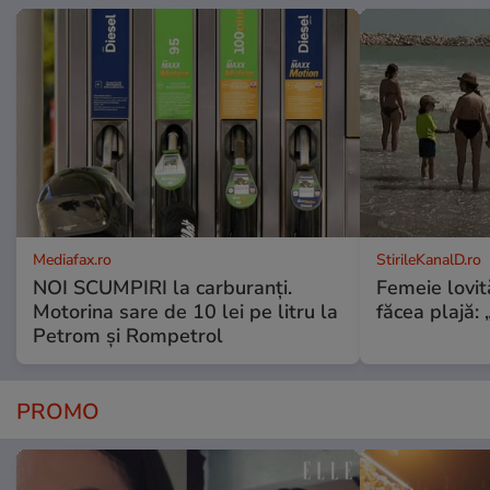
Mediafax.ro
StirileKanalD.ro
NOI SCUMPIRI la carburanți.
Femeie lovit
Motorina sare de 10 lei pe litru la
făcea plajă: „
Petrom și Rompetrol
PROMO