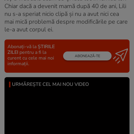
Chiar dacă a devenit mamă după 40 de ani, Lili
nu s-a speriat nicio clipă și nu a avut nici cea
mai mică problemă despre modificările pe care
le-a avut corpul ei.
Abonați-vă la
ȘTIRILE
ZILEI
pentru a fi la
ABONEAZĂ-TE
curent cu cele mai noi
informații.
URMĂREȘTE CEL MAI NOU VIDEO