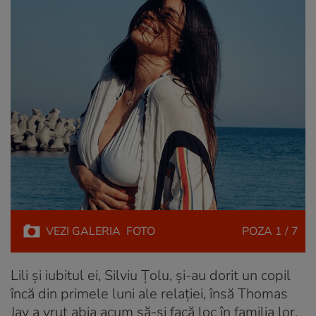
VEZI
GALERIA
FOTO
POZA
1 / 7
Lili și iubitul ei, Silviu Țolu, și-au dorit un copil
încă din primele luni ale relației, însă Thomas
Jay a vrut abia acum să-și facă loc în familia lor.