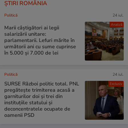
ȘTIRI ROMÂNIA
Politică
24 iul.
Analiză
Marii câștigători ai legii
salarizării unitare:
parlamentarii. Lefuri mărite în
următorii ani cu sume cuprinse
în 5.000 și 7.000 de lei
Politică
24 iul.
SURSE Război politic total. PNL
Exclusiv
pregătește trimiterea acasă a
garniturilor doi și trei din
instituțiile statului și
deconcentratele ocupate de
oamenii PSD