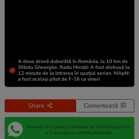
A doua dronă doborâtă în România, la 10 km de
Sfântu Gheorghe. Radu Miruță: A fost distrusă la
12 minute de la intrarea în spațiul aerian. MApN:
a fost același pilot de F-16 ca vineri
Share
Comentează
Abonați-vă la canalul Libertatea de WhatsApp pentru
a fi la curent cu ultimele informații