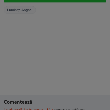
Luminița Anghel
Comentează
Loghează-te în contul tău
pentru a adăuga