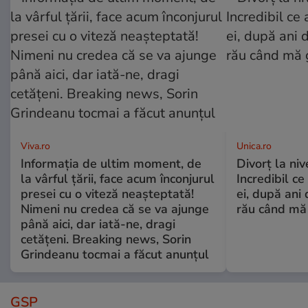
Viva.ro
Unica.ro
Informația de ultim moment, de
Divorț la nive
la vârful țării, face acum înconjurul
Incredibil ce
presei cu o viteză neașteptată!
ei, după ani 
Nimeni nu credea că se va ajunge
rău când mă
până aici, dar iată-ne, dragi
cetățeni. Breaking news, Sorin
Grindeanu tocmai a făcut anunțul
GSP