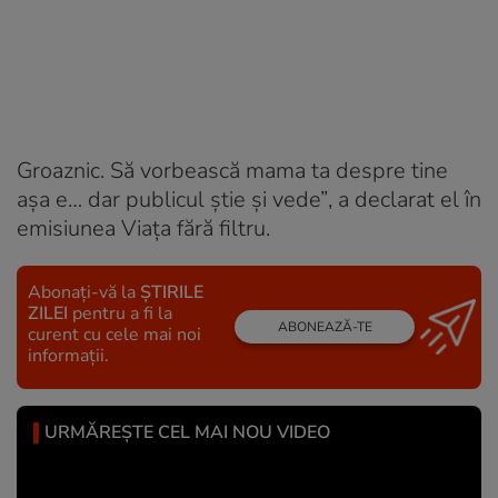
Groaznic. Să vorbească mama ta despre tine
așa e… dar publicul știe și vede”
, a declarat el în
emisiunea Viața fără filtru.
Abonați-vă la
ȘTIRILE
ZILEI
pentru a fi la
ABONEAZĂ-TE
curent cu cele mai noi
informații.
URMĂREȘTE CEL MAI NOU VIDEO