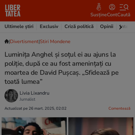
Susține
Cont
Caută
Ultimele știri
Exclusiv
Criză politică
Opinii
Intervi
|
Divertisment
|
Stiri Mondene
Luminița Anghel și soțul ei au ajuns la
poliție, după ce au fost amenințați cu
moartea de David Pușcaș. „Sfidează pe
toată lumea”
Livia Lixandru
Jurnalist
Actualizat pe 26 mart. 2025, 02:02
Comentează