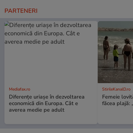
PARTENERI
Mediafax.ro
StirileKanalD.ro
Diferențe uriașe în dezvoltarea
Femeie lovit
economică din Europa. Cât e
făcea plajă: „
averea medie pe adult