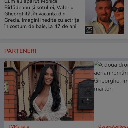
Cum au apărut Monica
Bîrlădeanu și soțul ei, Valeriu
Gheorghiță, în vacanța din
Grecia. Imagini inedite cu actrița
în costum de baie, la 47 de ani
PARTENERI
TVMania.ro
ObservatorNews