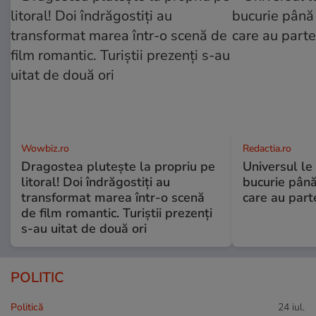
Wowbiz.ro
Redactia.ro
Dragostea plutește la propriu pe
Universul le
litoral! Doi îndrăgostiți au
bucurie până
transformat marea într-o scenă
care au part
de film romantic. Turiștii prezenți
s-au uitat de două ori
POLITIC
Politică
24 iul.