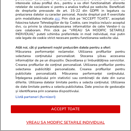
interesele si/sau profilul dvs., pentru a va oferi functionalitati aferente
Benzina și motorina s-au scumpit sâmbătă, 25
retelelor de socializare si pentru a analiza traficul pe website. Beneficiati
de drepturile prevazute de art. 15-22 din GDPR in legatura cu
iulie. Cât costă litrul de carburant în București,
prelucrarea datelor cu caracter personal. Aceste drepturi pot fi exercitate
prin modalitatea indicata
aici
. Prin click pe “ACCEPT TOATE”, acceptati
Iași, Cluj-Napoca, Timișoara și Constanța
folosirea tuturor Tehnologiilor de tip Cookie, care implica inclusiv acceptul
dvs. cu privire la stocarea/accesarea informatiilor de catre Vendor-ii cu
care colaboram. Prin click pe “VREAU SA MODIFIC SETARILE
INDIVIDUAL” puteti schimba preferintele in mod individual, mai putin
cele legate de cookie strict necesare pentru functionarea website-ului.
Atât noi, cât și partenerii noștri prelucrăm datele pentru a oferi:
Măsurarea performanței reclamelor. Utilizarea profilurilor pentru
selectarea conținutului personalizat. Stocarea și/sau accesarea
informațiilor de pe un dispozitiv. Dezvoltarea și îmbunătățirea serviciilor.
Crearea profilurilor de conținut personalizat. Utilizarea profilurilor pentru
selectarea publicității personalizate. Crearea profilurilor pentru
publicitate personalizată. Măsurarea performanței conținutului.
Înțelegerea publicului prin statistici sau combinații de date din surse
diferite. Utilizarea datelor limitate pentru a selecta conținutul. Utilizarea
de date limitate pentru a selecta publicitatea. Date precise de geolocație
și identificarea prin scanarea dispozitivului.
Listă parteneri (furnizori)
Vacanțe și Cultură
24 iul.
Vacanțe și Cultu
ACCEPT TOATE
Hartă live pentru incendiile din
Piloții folos
Europa: cum verifici pe telefon
pentru a se
VREAU SA MODIFIC SETARILE INDIVIDUAL