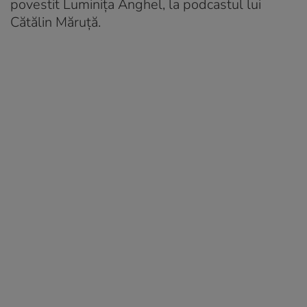
povestit Luminița Anghel, la podcastul lui
Cătălin Măruță.