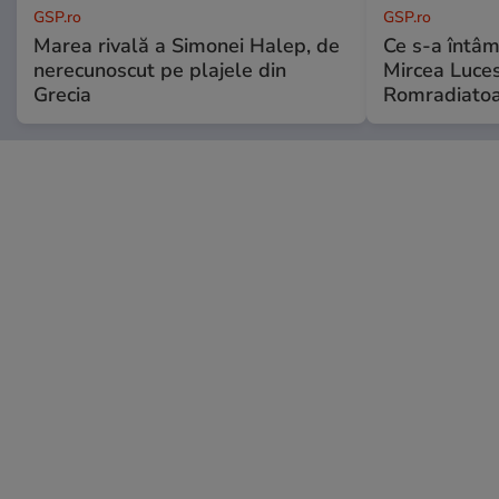
GSP.ro
GSP.ro
Marea rivală a Simonei Halep, de
Ce s-a întâmp
nerecunoscut pe plajele din
Mircea Luces
Grecia
Romradiatoa