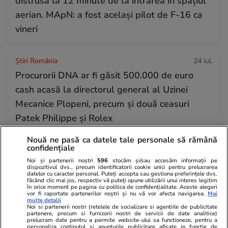
distrusă la 12 minute de la intrarea în spațiul
aerian. MApN: a fost același pilot de F-16 ca
vineri
Știri România
24 iul.
Procurorii DNA ar fi găsit 500.000 de euro
cash acasă la directorul general al Uzinei
Mecanice Plopeni, precum și două ceasuri
Patek Philippe și Rolex
Nouă ne pasă ca datele tale personale să rămână
confidențiale
Horoscop
24 iul.
Noi și partenerii noștri
596
stocăm și/sau accesăm informații pe
Horoscop Urania | Previziuni astrologice pentru
dispozitivul dvs., precum identificatorii cookie unici pentru prelucrarea
datelor cu caracter personal. Puteți accepta sau gestiona preferințele dvs.
perioada 25 – 31 iulie 2026. Luna Plină în
făcând clic mai jos, respectiv vă puteți opune utilizării unui interes legitim
în orice moment pe pagina cu politica de confidențialitate. Aceste alegeri
Vărsător
vor fi raportate partenerilor noștri și nu vă vor afecta navigarea.
Mai
multe detalii
Noi si partenerii nostri (retelele de socializare si agentiile de publicitate
partenere, precum si furnizorii nostri de servicii de date analitice)
prelucram date pentru a permite website-ului sa functioneze, pentru a
Bani și Afaceri
07:32
personaliza continutul si anunturile publicitare afisate in functie de