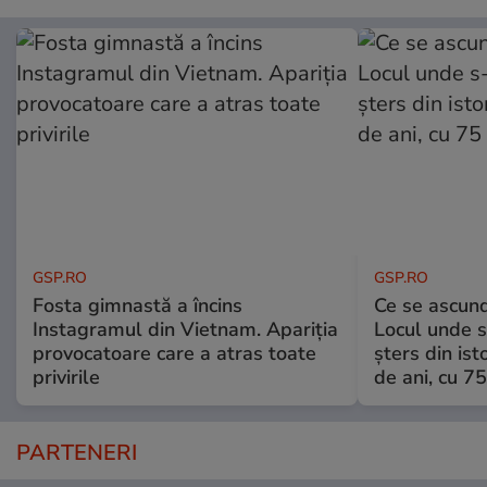
GSP.RO
GSP.RO
Fosta gimnastă a încins
Ce se ascund
Instagramul din Vietnam. Apariția
Locul unde s-
provocatoare care a atras toate
șters din ist
privirile
de ani, cu 7
PARTENERI