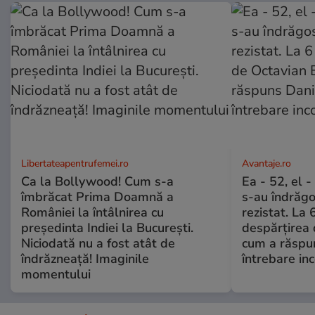
Libertateapentrufemei.ro
Avantaje.ro
Ca la Bollywood! Cum s-a
Ea - 52, el 
îmbrăcat Prima Doamnă a
s-au îndrăgos
României la întâlnirea cu
rezistat. La 
președinta Indiei la București.
despărțirea 
Niciodată nu a fost atât de
cum a răspu
îndrăzneață! Imaginile
întrebare i
momentului