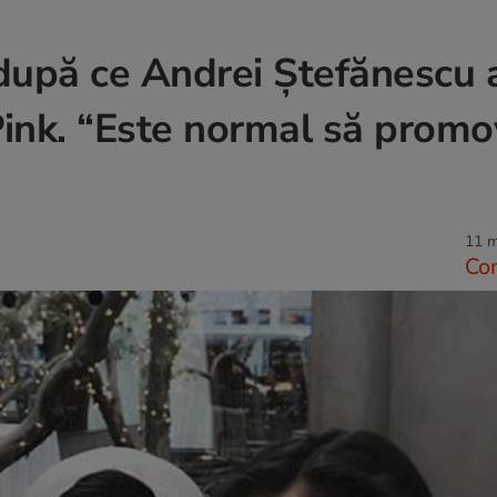
după ce Andrei Ștefănescu 
Pink. “Este normal să promo
11 m
Co