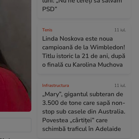
luni: „Nu ne cereți să salvăm
PSD”
Tenis
11 iul.
Linda Noskova este noua
campioană de la Wimbledon!
Titlu istoric la 21 de ani, după
o finală cu Karolina Muchova
Infrastructura
11 iul.
„Mary”, gigantul subteran de
3.500 de tone care sapă non-
stop sub casele din Australia.
Povestea „cârtiței” care
schimbă traficul în Adelaide