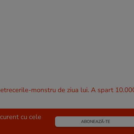
petrecerile-monstru de ziua lui. A spart 10.00
 curent cu cele
ABONEAZĂ-TE