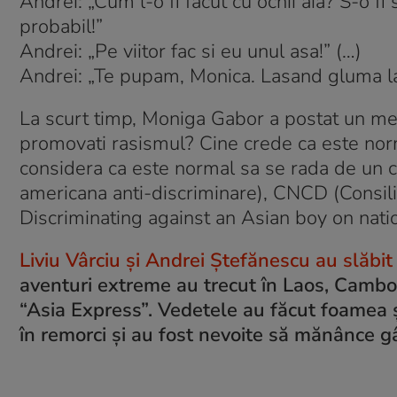
Andrei: „Cum l-o fi făcut cu ochii aia? S-o 
probabil!”
Andrei: „Pe viitor fac si eu unul asa!” (…)
Andrei: „Te pupam, Monica. Lasand gluma la 
La scurt timp, Moniga Gabor a postat un mes
promovati rasismul? Cine crede ca este norma
considera ca este normal sa se rada de un c
americana anti-discriminare), CNCD (Consili
Discriminating against an Asian boy on natio
Liviu Vârciu și Andrei Ștefănescu au slăbit 1
aventuri extreme au trecut în Laos, Cambo
“Asia Express”. Vedetele au făcut foamea și 
în remorci și au fost nevoite să mănânce g