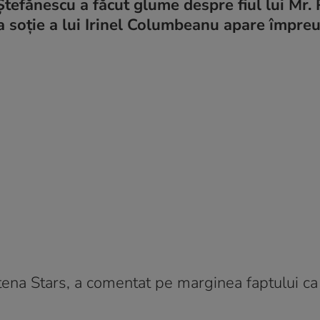
tefănescu a făcut glume despre fiul lui Mr. 
ta soție a lui Irinel Columbeanu apare împre
tena Stars, a comentat pe marginea faptului ca