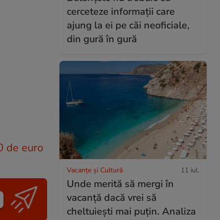
cerceteze informații care
ajung la ei pe căi neoficiale,
din gură în gură
0 de euro
Vacanțe și Cultură
11 iul.
Unde merită să mergi în
vacanță dacă vrei să
cheltuiești mai puțin. Analiza