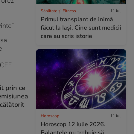
 orez
Sănătate și Fitness
11 iul.
Primul transplant de inimă
inte”
făcut la Iași. Cine sunt medicii
care au scris istorie
 sa
e
ICEF.
t prin ce
 emisiunea
călătorit
Horoscop
11 iul.
Horoscop 12 iulie 2026.
Balanțele nu trebuie să