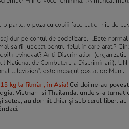
fi scremut? Hiii”O voce feminina: „A mancat mult
o parte, o poza cu copiii face cat o mie de cuv
aj dur pe contul de socializare. „Este normal
l sa fii judecat pentru felul in care arati? Cin
opil nevinovat? Anti-Discrimation (organizatie
ul National de Combatere a Discriminarii), UN
nal television”, este mesajul postat de Moni.
5 kg la filmări, în Asia!
Cei doi ne-au povesti
dgia, Vietnam și Thailanda, unde s-a turnat
setea, au dormit chiar și sub cerul liber, au 
ândaci.