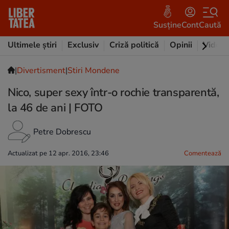
Susține
Cont
Caută
Ultimele știri
Exclusiv
Criză politică
Opinii
Video
|
Divertisment
|
Stiri Mondene
Nico, super sexy într-o rochie transparentă,
la 46 de ani | FOTO
Petre Dobrescu
Actualizat pe 12 apr. 2016, 23:46
Comentează