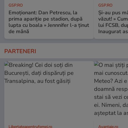
GSP.RO
GSP.RO
Emoționant: Dan Petrescu, la
Și-au pus mâ
prima apariție pe stadion, după
văzut! » Cum
lupta cu boala » Jennnifer l-a ținut
lui FCSB, du
de mână
Inaugurat as
PARTENERI
Libertateapentrufemei.ro
Avantaje.ro