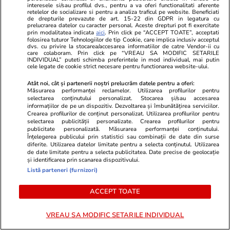
Sfântul Ilie
interesele si/sau profilul dvs., pentru a va oferi functionalitati aferente
retelelor de socializare si pentru a analiza traficul pe website. Beneficiati
de drepturile prevazute de art. 15-22 din GDPR in legatura cu
prelucrarea datelor cu caracter personal. Aceste drepturi pot fi exercitate
prin modalitatea indicata
aici
. Prin click pe “ACCEPT TOATE”, acceptati
folosirea tuturor Tehnologiilor de tip Cookie, care implica inclusiv acceptul
dvs. cu privire la stocarea/accesarea informatiilor de catre Vendor-ii cu
Știri România
18 iul.
care colaboram. Prin click pe “VREAU SA MODIFIC SETARILE
INDIVIDUAL” puteti schimba preferintele in mod individual, mai putin
Furtunile au făcut prăpăd în
cele legate de cookie strict necesare pentru functionarea website-ului.
Maramureș: un acoperiș a fost
Atât noi, cât și partenerii noștri prelucrăm datele pentru a oferi:
smuls și aruncat în mijlocul
Măsurarea performanței reclamelor. Utilizarea profilurilor pentru
selectarea conținutului personalizat. Stocarea și/sau accesarea
drumului, iar mai mulți copaci
informațiilor de pe un dispozitiv. Dezvoltarea și îmbunătățirea serviciilor.
Crearea profilurilor de conținut personalizat. Utilizarea profilurilor pentru
au fost doborâți la pământ
selectarea publicității personalizate. Crearea profilurilor pentru
publicitate personalizată. Măsurarea performanței conținutului.
Înțelegerea publicului prin statistici sau combinații de date din surse
diferite. Utilizarea datelor limitate pentru a selecta conținutul. Utilizarea
de date limitate pentru a selecta publicitatea. Date precise de geolocație
Știri România
18 iul.
și identificarea prin scanarea dispozitivului.
50 de ani de când Nadia
Listă parteneri (furnizori)
Comăneci a obţinut primul 10
ACCEPT TOATE
din istoria Jocurilor Olimpice, la
Montreal 1976, în comentariul
VREAU SA MODIFIC SETARILE INDIVIDUAL
lui Cristian Țopescu