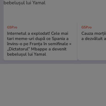
GSP.ro
GSP.ro
Internetul a explodat! Cele mai
Cauza morții
tari meme-uri după ce Spania a
a dezvăluit 
învins-o pe Franța în semifinale »
„Dictatorul” Mbappe a devenit
bebelușul lui Yamal