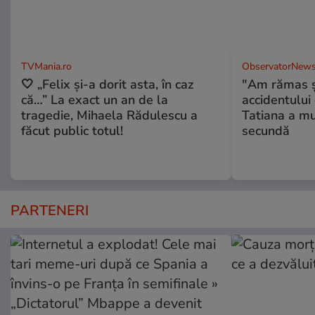
TVMania.ro
ObservatorNews
🤍 „Felix și-a dorit asta, în caz
"Am rămas şo
că…” La exact un an de la
accidentului 
tragedie, Mihaela Rădulescu a
Tatiana a mur
făcut public totul!
secundă
PARTENERI