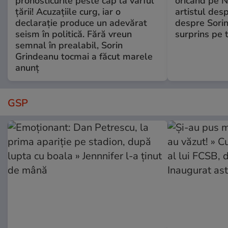
pronosticurile peste cap la vârful
oricând pe N
țării! Acuzațiile curg, iar o
artistul desp
declarație produce un adevărat
despre Sorin
seism în politică. Fără vreun
surprins pe 
semnal în prealabil, Sorin
Grindeanu tocmai a făcut marele
anunț
GSP