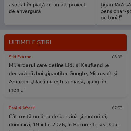
asociat în piață cu un alt proiect
țigan fără s
de anvergură
pensionar-ș
pe lună!”
ULTIMELE ȘTIRI
Știri Externe
08:09
Miliardarul care deține Lidl și Kaufland le
declară război giganților Google, Microsoft și
Amazon: „Dacă nu ești la masă, ajungi în
meniu”
Bani și Afaceri
07:53
Cât costă un litru de benzină și motorină,
duminică, 19 iulie 2026, în București, Iași, Cluj-