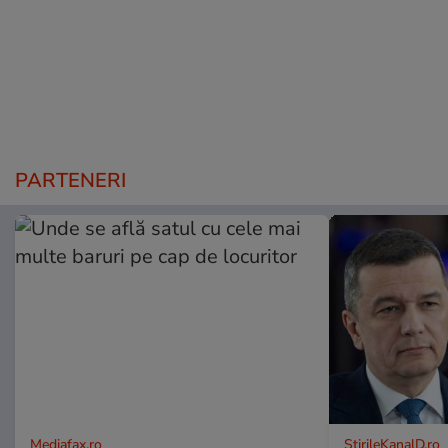
PARTENERI
Mediafax.ro
StirileKanalD.ro