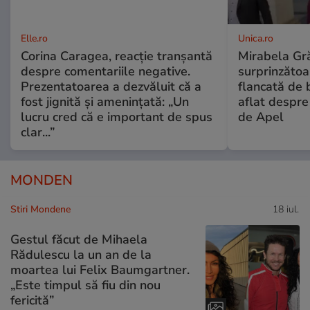
Elle.ro
Unica.ro
Corina Caragea, reacție tranșantă
Mirabela Gră
despre comentariile negative.
surprinzătoar
Prezentatoarea a dezvăluit că a
flancată de 
fost jignită și amenințată: „Un
aflat despre
lucru cred că e important de spus
de Apel
clar...”
MONDEN
Stiri Mondene
18 iul.
Gestul făcut de Mihaela
Rădulescu la un an de la
moartea lui Felix Baumgartner.
„Este timpul să fiu din nou
fericită”