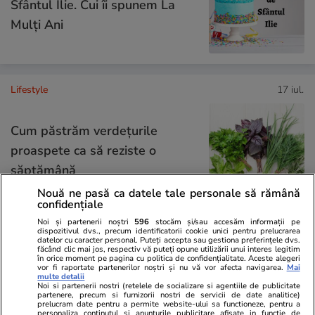
Sfântul Ilie. Cui îi spunem La
Mulți Ani
Lifestyle
17 iul.
Cum păstrăm verdețurile
proaspete ca să reziste o
săptămână
Nouă ne pasă ca datele tale personale să rămână
confidențiale
Noi și partenerii noștri
596
stocăm și/sau accesăm informații pe
dispozitivul dvs., precum identificatorii cookie unici pentru prelucrarea
Știri România
17 iul.
datelor cu caracter personal. Puteți accepta sau gestiona preferințele dvs.
făcând clic mai jos, respectiv vă puteți opune utilizării unui interes legitim
în orice moment pe pagina cu politica de confidențialitate. Aceste alegeri
vor fi raportate partenerilor noștri și nu vă vor afecta navigarea.
Mai
Sfântul Ilie – tradiții, obiceiuri și
multe detalii
Noi si partenerii nostri (retelele de socializare si agentiile de publicitate
superstiții. Ce să nu faci de
partenere, precum si furnizorii nostri de servicii de date analitice)
prelucram date pentru a permite website-ului sa functioneze, pentru a
personaliza continutul si anunturile publicitare afisate in functie de