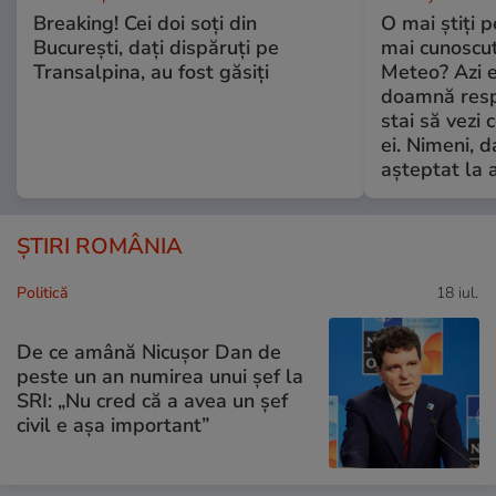
Breaking! Cei doi soți din
O mai știți 
București, dați dispăruți pe
mai cunoscu
Transalpina, au fost găsiți
Meteo? Azi e
doamnă respe
stai să vezi 
ei. Nimeni, d
așteptat la 
ȘTIRI ROMÂNIA
Politică
18 iul.
De ce amână Nicușor Dan de
peste un an numirea unui șef la
SRI: „Nu cred că a avea un şef
civil e așa important”