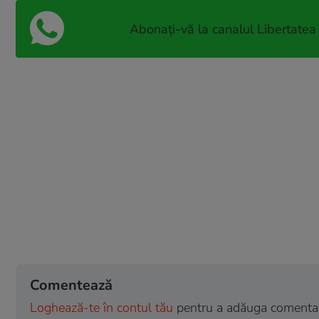
Abonați-vă la canalul Libertatea
Comentează
Loghează-te în contul tău
pentru a adăuga comentarii