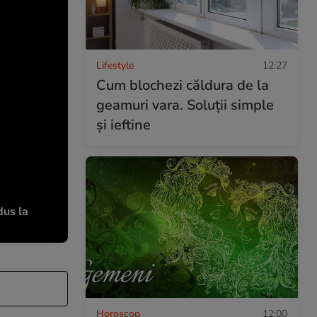
Lifestyle
12:27
Cum blochezi căldura de la
geamuri vara. Soluții simple
și ieftine
dus la
Horoscop
12:00