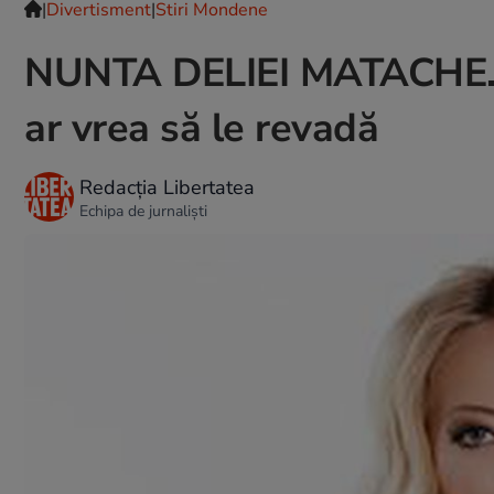
|
Divertisment
|
Stiri Mondene
NUNTA DELIEI MATACHE. P
ar vrea să le revadă
Redacția Libertatea
Echipa de jurnaliști