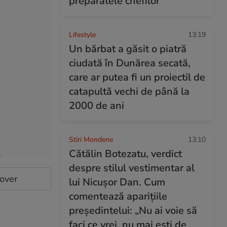
preparatele chefilor
Lifestyle
13:19
Un bărbat a găsit o piatră
ciudată în Dunărea secată,
care ar putea fi un proiectil de
catapultă vechi de până la
2000 de ani
Stiri Mondene
13:10
Cătălin Botezatu, verdict
despre stilul vestimentar al
cover
lui Nicușor Dan. Cum
comentează aparițiile
președintelui: „Nu ai voie să
faci ce vrei, nu mai ești de