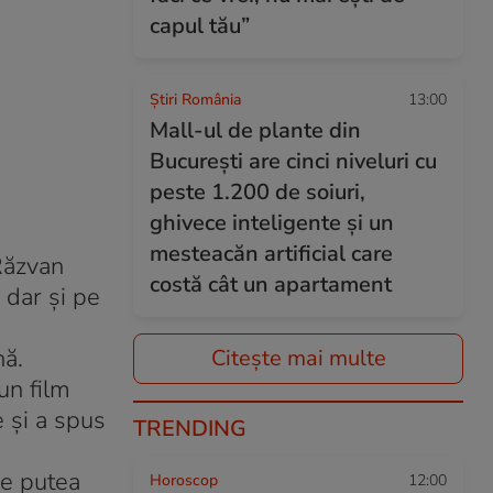
capul tău”
Știri România
13:00
Mall-ul de plante din
București are cinci niveluri cu
peste 1.200 de soiuri,
ghivece inteligente și un
mesteacăn artificial care
 Răzvan
costă cât un apartament
 dar şi pe
nă.
Citește mai multe
un film
e şi a spus
TRENDING
se putea
Horoscop
12:00