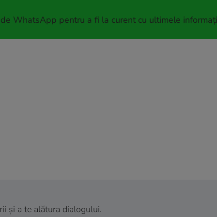
 de WhatsApp pentru a fi la curent cu ultimele informați
 și a te alătura dialogului.