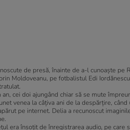
 cunoscute de presă, înainte de a-l cunoaşte pe
lorin Moldoveanu, pe fotbalistul Edi Iordănescu
ratulat.
 an, cei doi ajungând chiar să se mute împreu
tunet venea la câţiva ani de la despărţire, când 
apărut pe internet. Delia a recunoscut imaginil
ne.
ţul era însoţit de înregistrarea audio, pe care 