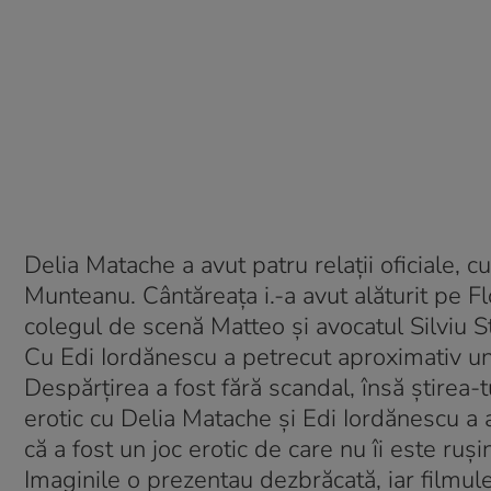
Delia Matache a avut patru relaţii oficiale,
Munteanu. Cântăreaţa i.-a avut alăturit pe F
colegul de scenă Matteo şi avocatul Silviu St
Cu Edi Iordănescu a petrecut aproximativ un
Despărţirea a fost fără scandal, însă ştirea-
erotic cu Delia Matache şi Edi Iordănescu a 
că a fost un joc erotic de care nu îi este ruşi
Imaginile o prezentau dezbrăcată, iar filmule