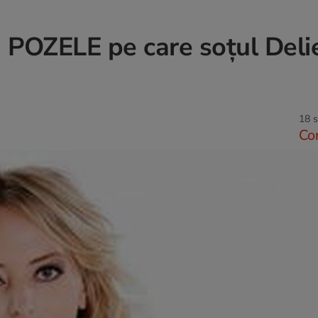
OZELE pe care soţul Deli
18 s
Co