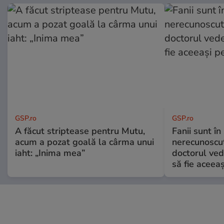
GSP.ro
GSP.ro
A făcut striptease pentru Mutu,
Fanii sunt în 
acum a pozat goală la cârma unui
nerecunoscut
iaht: „Inima mea”
doctorul ved
să fie aceea