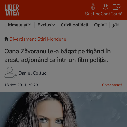
Susține
Cont
Caută
Ultimele știri
Exclusiv
Criză politică
Opinii
Video
|
Divertisment
|
Stiri Mondene
Oana Zăvoranu le-a băgat pe ţigănci în
arest, acţionând ca într-un film poliţist
Daniel Coltuc
13 dec. 2011, 20:29
Comentează