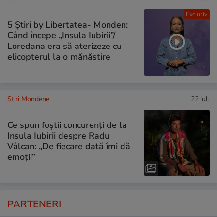
Exclusiv
5 Știri by Libertatea- Monden:
Când începe „Insula Iubirii”/
Loredana era să aterizeze cu
elicopterul la o mănăstire
Stiri Mondene
22 iul.
Ce spun foștii concurenți de la
Insula Iubirii despre Radu
Vâlcan: „De fiecare dată îmi dă
emoții”
PARTENERI