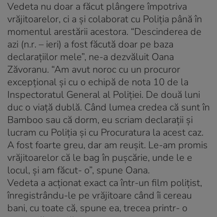
Vedeta nu doar a făcut plângere împotriva
vrăjitoarelor, ci a şi colaborat cu Poliţia până în
momentul arestării acestora. “Descinderea de
azi (n.r. – ieri) a fost făcută doar pe baza
declaraţiilor mele”, ne-a dezvăluit Oana
Zăvoranu. “Am avut noroc cu un procuror
excepţional şi cu o echipă de nota 10 de la
Inspectoratul General al Poliţiei. De două luni
duc o viaţă dublă. Când lumea credea că sunt în
Bamboo sau că dorm, eu scriam declaraţii şi
lucram cu Poliţia şi cu Procuratura la acest caz.
A fost foarte greu, dar am reuşit. Le-am promis
vrăjitoarelor că le bag în puşcărie, unde le e
locul, şi am făcut- o”, spune Oana.
Vedeta a acţionat exact ca într-un film poliţist,
înregistrându-le pe vrăjitoare când îi cereau
bani, cu toate că, spune ea, trecea printr- o