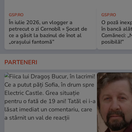
GSP.RO
GSP.RO
În iulie 2026, un vlogger a
O poză inexp
petrecut o zi Cernobîl » Șocat de
în bancă ală
ce a găsit la bazinul de înot al
Comăneci: „N
„orașului fantomă”
posibilă!”
PARTENERI