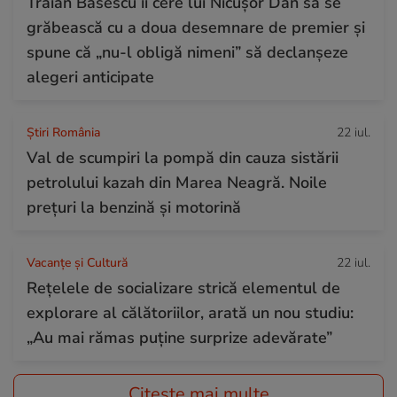
Traian Băsescu îi cere lui Nicușor Dan să se
grăbească cu a doua desemnare de premier și
spune că „nu-l obligă nimeni” să declanșeze
alegeri anticipate
Știri România
22 iul.
Val de scumpiri la pompă din cauza sistării
petrolului kazah din Marea Neagră. Noile
prețuri la benzină și motorină
Vacanțe și Cultură
22 iul.
Rețelele de socializare strică elementul de
explorare al călătoriilor, arată un nou studiu:
„Au mai rămas puține surprize adevărate”
Citește mai multe