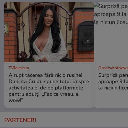
TVMania.ro
ObservatorNews
A rupt tăcerea fără nicio rușine!
Surpriză pen
Daniela Crudu spune totul despre
aproape 9 la
activitatea ei de pe platformele
la niciun lice
pentru adulți: „Fac ce vreau, e
wow!”
PARTENERI