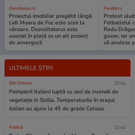
ZiaruldeIasi.ro
Fanatik.ro
Proiectul imobiliar pregătit lângă
Protest uluit
Lidl Moara de Foc este scos la
Fotbalistul c
vânzare. Dezvoltatorul este
Radu Drăguș
asociat în piață cu un alt proiect
gazon, iar an
de anvergură
să anuleze ș
ULTIMELE ȘTIRI
Știri Externe
22 iul.
Pompierii italieni luptă cu zeci de incendii de
vegetație în Sicilia. Temperaturile în orașul
italian au ajuns la 45 de grade Celsius
Politică
22 iul.