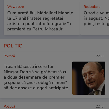
Wowbiz.ro
Redactia.ro
Cum arată fiul Mădălinei Manole
O zodie va a
la 17 ani! Fratele regretatei
în august. No
artiste a publicat o fotografie în
plin și este 
premieră cu Petru Mircea Jr.
POLITIC
Politică
22 iul.
Traian Băsescu îi cere lui
Nicușor Dan să se grăbească cu
a doua desemnare de premier
și spune că „nu-l obligă nimeni”
să declanșeze alegeri anticipate
Politică
22 iul.