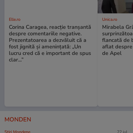
Elle.ro
Unica.ro
Corina Caragea, reacție tranșantă
Mirabela Gră
despre comentariile negative.
surprinzătoar
Prezentatoarea a dezvăluit că a
flancată de 
fost jignită și amenințată: „Un
aflat despre
lucru cred că e important de spus
de Apel
clar...”
MONDEN
Stiri Mondene
22 iul.