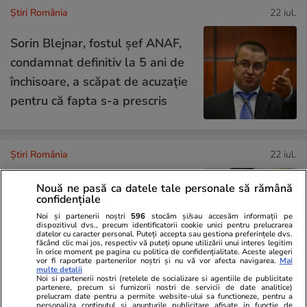
Știri România
22 iul.
Sorin Blejnar, fostul șef ANAF,
condamnat definitiv la 5 ani de
închisoare, a scăpat de acuzație
pentru că fapta s-a prescris
Știri România
22 iul.
Sorin Grindeanu, reacție după
Nouă ne pasă ca datele tale personale să rămână
imaginile cu Marcel Ciolacu și
confidențiale
Ionel Arsene surprinși la masă,
Noi și partenerii noștri
596
stocăm și/sau accesăm informații pe
dispozitivul dvs., precum identificatorii cookie unici pentru prelucrarea
în Italia: „Fiecare răspunde de
datelor cu caracter personal. Puteți accepta sau gestiona preferințele dvs.
făcând clic mai jos, respectiv vă puteți opune utilizării unui interes legitim
ceea ce face”
în orice moment pe pagina cu politica de confidențialitate. Aceste alegeri
vor fi raportate partenerilor noștri și nu vă vor afecta navigarea.
Mai
multe detalii
Noi si partenerii nostri (retelele de socializare si agentiile de publicitate
partenere, precum si furnizorii nostri de servicii de date analitice)
Știri România
22 iul.
prelucram date pentru a permite website-ului sa functioneze, pentru a
personaliza continutul si anunturile publicitare afisate in functie de