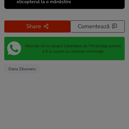
elicopterul la o mănăstire
Share
Comentează
Abonați-vă la canalul Libertatea de WhatsApp pentru
a fi la curent cu ultimele informații
Oana Zăvoranu