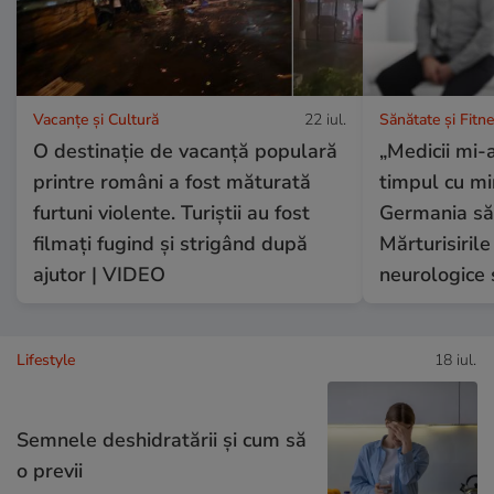
Vacanțe și Cultură
22 iul.
Sănătate și Fitn
O destinație de vacanță populară
„Medicii mi-a
printre români a fost măturată
timpul cu mi
furtuni violente. Turiștii au fost
Germania să 
filmați fugind și strigând după
Mărturisirile
ajutor | VIDEO
neurologice 
Lifestyle
18 iul.
Semnele deshidratării și cum să
o previi