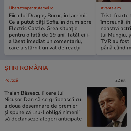
Libertateapentrufemei.ro
Avantaje.ro
Fiica lui Dragoș Bucur, în lacrimi!
Trist, foarte
Ce a putut păți Sofia, în drum spre
împreună, în
Electric Castle. Grea situație
noastră actri
pentru o fată de 19 ani! Tatăl ei i-
lui Mungiu, ș
a lăsat imediat un comentariu,
TVR au fost 
care a stârnit un val de reacții
până când mo
ȘTIRI ROMÂNIA
Politică
22 iul.
Traian Băsescu îi cere lui
Nicușor Dan să se grăbească cu
a doua desemnare de premier
și spune că „nu-l obligă nimeni”
să declanșeze alegeri anticipate