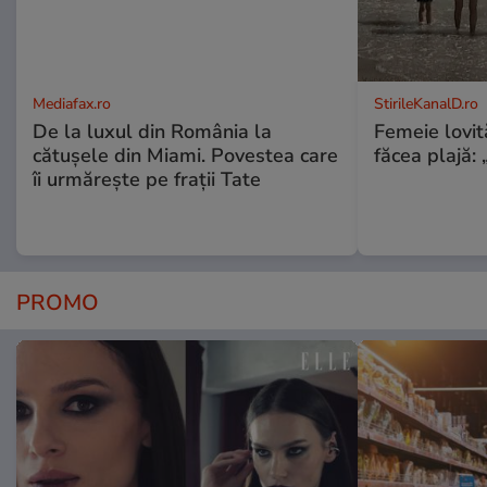
Mediafax.ro
StirileKanalD.ro
De la luxul din România la
Femeie lovit
cătușele din Miami. Povestea care
făcea plajă: „
îi urmărește pe frații Tate
PROMO