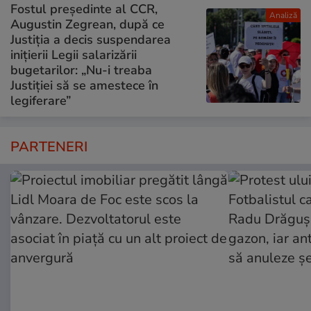
Fostul președinte al CCR,
Analiză
Augustin Zegrean, după ce
Justiția a decis suspendarea
inițierii Legii salarizării
bugetarilor: „Nu-i treaba
Justiției să se amestece în
legiferare”
PARTENERI