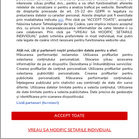
Cum ne schimbă psihanaliza și
interesele si/sau profilul dvs., pentru a va oferi functionalitati aferente
Interviu
retelelor de socializare si pentru a analiza traficul pe website. Beneficiati
de drepturile prevazute de art. 15-22 din GDPR in legatura cu
de ce suferința face parte din
prelucrarea datelor cu caracter personal. Aceste drepturi pot fi exercitate
prin modalitatea indicata
aici
. Prin click pe “ACCEPT TOATE”, acceptati
vindecare. Psihoterapeuta Ioana
folosirea tuturor Tehnologiilor de tip Cookie, care implica inclusiv acceptul
dvs. cu privire la stocarea/accesarea informatiilor de catre Vendor-ii cu
Scoruș: „Oamenii se raportează
care colaboram. Prin click pe “VREAU SA MODIFIC SETARILE
INDIVIDUAL” puteti schimba preferintele in mod individual, mai putin
la viață într-un mod idealizat,
cele legate de cookie strict necesare pentru functionarea website-ului.
iar asta menține sentimentul
Atât noi, cât și partenerii noștri prelucrăm datele pentru a oferi:
Măsurarea performanței reclamelor. Utilizarea profilurilor pentru
neîmplinirii”
selectarea conținutului personalizat. Stocarea și/sau accesarea
informațiilor de pe un dispozitiv. Dezvoltarea și îmbunătățirea serviciilor.
Crearea profilurilor de conținut personalizat. Utilizarea profilurilor pentru
selectarea publicității personalizate. Crearea profilurilor pentru
Opinii
22 iul.
publicitate personalizată. Măsurarea performanței conținutului.
Înțelegerea publicului prin statistici sau combinații de date din surse
diferite. Utilizarea datelor limitate pentru a selecta conținutul. Utilizarea
de date limitate pentru a selecta publicitatea. Date precise de geolocație
și identificarea prin scanarea dispozitivului.
Lumea după 2015
Listă parteneri (furnizori)
ACCEPT TOATE
VREAU SA MODIFIC SETARILE INDIVIDUAL