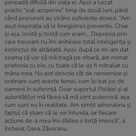
perioadă dificilă din viaţa ei. Apoi a lucrat
practic “sub acoperire” timp de două luni, până
când procurorii au strâns suficiente dovezi. “Am
avut inspiraţia să le înregistrez preventiv. Chiar
şi aşa, lovită şi tristă cum eram… Depresia prin
care treceam nu îmi anihilase total inteligenţa şi
instinctul de altădată. Apoi, după ce mi-am dat
seama că vor să mă tragă pe sfoară, am mimat
prietenia cu ele, cu toate că le-aş fi mitraliat cu
mâna mea. Nu pot descrie cât de nemernice şi
ordinare sunt aceste femei, cum îşi bat joc de
oamenii în suferinţă. Doar suportul Poliţiei şi al
autorităţilor mă făcea să mă simt puternică, aşa
cum sunt eu în realitate. Am simţit adrenalina şi
faptul că ştiam că le voi înfunda, iar fiecare
acţiune de-a mea îmi dădea o forţă imensă”, a
încheiat Oana Zăvoranu.