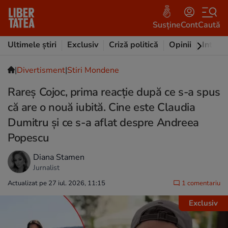
Susține
Cont
Caută
Ultimele știri
Exclusiv
Criză politică
Opinii
Intervi
|
Divertisment
|
Stiri Mondene
Rareș Cojoc, prima reacție după ce s-a spus
că are o nouă iubită. Cine este Claudia
Dumitru și ce s-a aflat despre Andreea
Popescu
Diana Stamen
Jurnalist
Actualizat pe 27 iul. 2026, 11:15
1 comentariu
Exclusiv