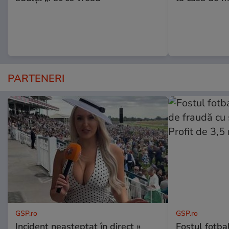
PARTENERI
GSP.ro
GSP.ro
Incident neașteptat în direct »
Fostul fotba