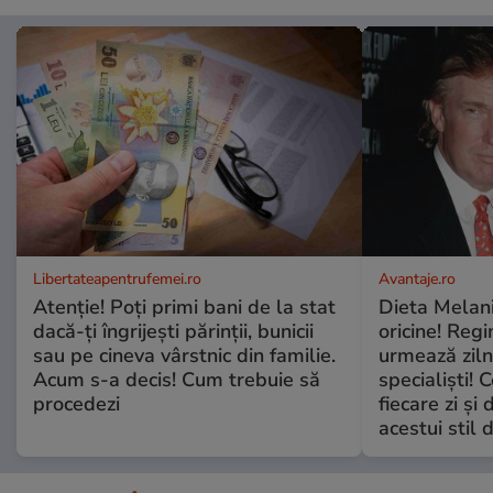
Libertateapentrufemei.ro
Avantaje.ro
Atenție! Poți primi bani de la stat
Dieta Melan
dacă-ți îngrijești părinții, bunicii
oricine! Regi
sau pe cineva vârstnic din familie.
urmează zilni
Acum s-a decis! Cum trebuie să
specialiști! 
procedezi
fiecare zi și 
acestui stil 