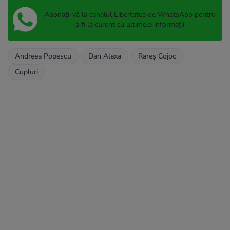
Abonați-vă la canalul Libertatea de WhatsApp pentru
a fi la curent cu ultimele informații
Andreea Popescu
Dan Alexa
Rareş Cojoc
Cupluri