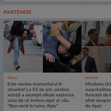
PARTENERI
Elle.ro
Unica.ro
Este vestea momentului în
Mirabela Gră
showbiz! La 53 de ani, celebra
surprinzătoar
actriță a anunțat oficial nașterea
flancată de 
celui de-al treilea copil al său:
aflat despre
"Bun venit în lume, fiule"
de Apel