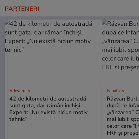
PARTENERI
Adevarul.ro
Fanatik.ro
42 de kilometri de autostradă
Răzvan Burle
sunt gata, dar rămân închiși.
după ce Infa
Expert: „Nu există niciun motiv
„vânzarea” C
tehnic”
mai iubit sp
celor care îl
FRF şi preşe