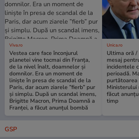
Viva.ro
Unica.ro
Vestea care face înconjurul
Ultima oră /
planetei vine tocmai din Franța,
mesaj pentr
de la nivel înalt, doamnelor și
incidentele 
domnilor. Era un moment de
perioadă. Ma
liniște în presa de scandal de la
purtătoarea 
Paris, dar acum ziarele ”fierb” pur
Ministerului
și simplu. După un scandal imens,
făcut anunțu
Brigitte Macron, Prima Doamnă a
timp
Franței, a făcut anunțul bombă
GSP