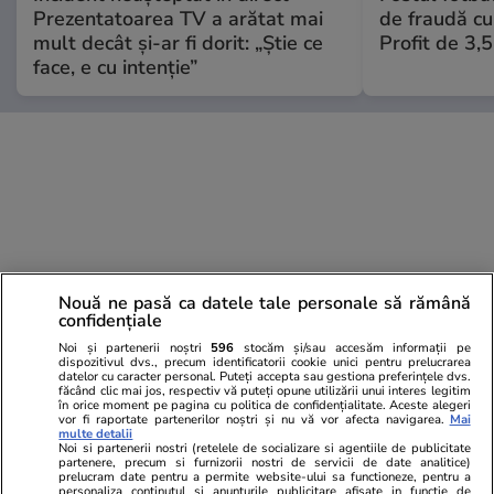
Prezentatoarea TV a arătat mai
de fraudă cu 
mult decât și-ar fi dorit: „Știe ce
Profit de 3,
face, e cu intenție”
Nouă ne pasă ca datele tale personale să rămână
confidențiale
Noi și partenerii noștri
596
stocăm și/sau accesăm informații pe
dispozitivul dvs., precum identificatorii cookie unici pentru prelucrarea
datelor cu caracter personal. Puteți accepta sau gestiona preferințele dvs.
făcând clic mai jos, respectiv vă puteți opune utilizării unui interes legitim
în orice moment pe pagina cu politica de confidențialitate. Aceste alegeri
vor fi raportate partenerilor noștri și nu vă vor afecta navigarea.
Mai
multe detalii
Noi si partenerii nostri (retelele de socializare si agentiile de publicitate
partenere, precum si furnizorii nostri de servicii de date analitice)
prelucram date pentru a permite website-ului sa functioneze, pentru a
personaliza continutul si anunturile publicitare afisate in functie de