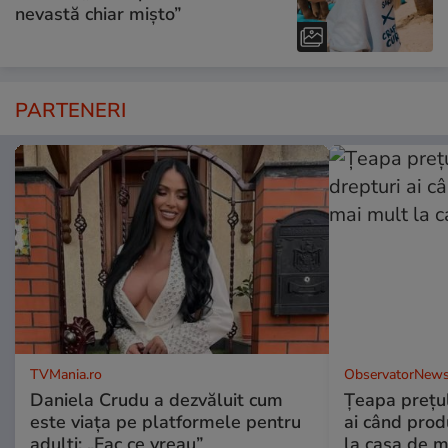
nevastă chiar mișto”
PARTENERI
TVMania.ro
ObservatorNews
Daniela Crudu a dezvăluit cum
Țeapa prețulu
este viața pe platformele pentru
ai când prod
adulți: „Fac ce vreau”
la casa de m