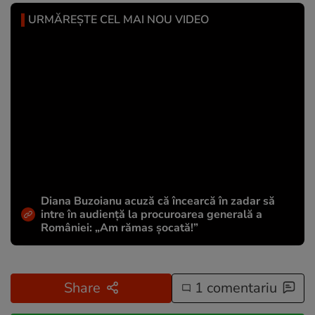
URMĂREȘTE CEL MAI NOU VIDEO
Diana Buzoianu acuză că încearcă în zadar să
intre în audiență la procuroarea generală a
României: „Am rămas șocată!”
Share
1 comentariu