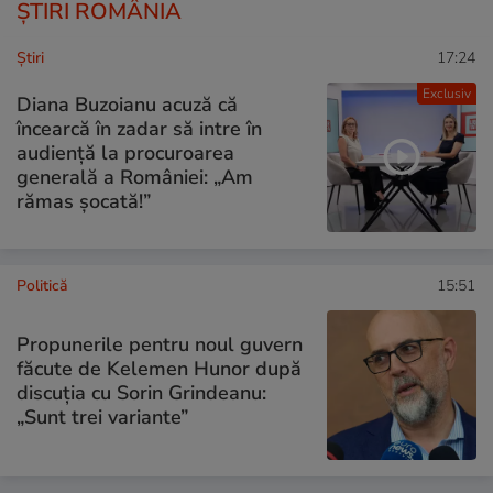
ȘTIRI ROMÂNIA
Ştiri
17:24
Exclusiv
Diana Buzoianu acuză că
încearcă în zadar să intre în
audiență la procuroarea
generală a României: „Am
rămas șocată!”
Politică
15:51
Propunerile pentru noul guvern
făcute de Kelemen Hunor după
discuția cu Sorin Grindeanu:
„Sunt trei variante”