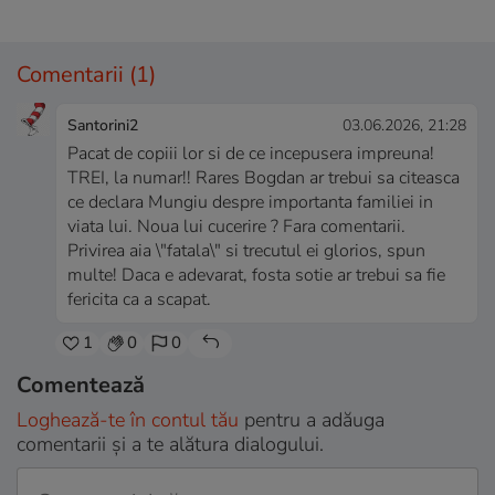
Comentarii
(1)
Santorini2
03.06.2026, 21:28
Pacat de copiii lor si de ce incepusera impreuna!
TREI, la numar!! Rares Bogdan ar trebui sa citeasca
ce declara Mungiu despre importanta familiei in
viata lui. Noua lui cucerire ? Fara comentarii.
Privirea aia \"fatala\" si trecutul ei glorios, spun
multe! Daca e adevarat, fosta sotie ar trebui sa fie
fericita ca a scapat.
1
0
0
Comentează
Loghează-te în contul tău
pentru a adăuga
comentarii și a te alătura dialogului.