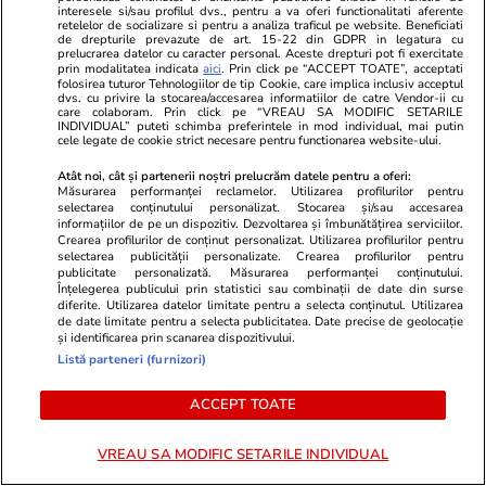
PARTENERI
interesele si/sau profilul dvs., pentru a va oferi functionalitati aferente
retelelor de socializare si pentru a analiza traficul pe website. Beneficiati
de drepturile prevazute de art. 15-22 din GDPR in legatura cu
prelucrarea datelor cu caracter personal. Aceste drepturi pot fi exercitate
prin modalitatea indicata
aici
. Prin click pe “ACCEPT TOATE”, acceptati
folosirea tuturor Tehnologiilor de tip Cookie, care implica inclusiv acceptul
dvs. cu privire la stocarea/accesarea informatiilor de catre Vendor-ii cu
care colaboram. Prin click pe “VREAU SA MODIFIC SETARILE
INDIVIDUAL” puteti schimba preferintele in mod individual, mai putin
cele legate de cookie strict necesare pentru functionarea website-ului.
Atât noi, cât și partenerii noștri prelucrăm datele pentru a oferi:
Măsurarea performanței reclamelor. Utilizarea profilurilor pentru
selectarea conținutului personalizat. Stocarea și/sau accesarea
informațiilor de pe un dispozitiv. Dezvoltarea și îmbunătățirea serviciilor.
Crearea profilurilor de conținut personalizat. Utilizarea profilurilor pentru
selectarea publicității personalizate. Crearea profilurilor pentru
publicitate personalizată. Măsurarea performanței conținutului.
Înțelegerea publicului prin statistici sau combinații de date din surse
Mediafax.ro
StirileKanalD.ro
diferite. Utilizarea datelor limitate pentru a selecta conținutul. Utilizarea
de date limitate pentru a selecta publicitatea. Date precise de geolocație
Bruxelles-ul intră peste decizia
Femeie lovit
și identificarea prin scanarea dispozitivului.
care obligă ROMÂNIA să achite
făcea plajă: „
Listă parteneri (furnizori)
MILIOANE de euro în dosarul
despăgubirilor din energie
ACCEPT TOATE
VREAU SA MODIFIC SETARILE INDIVIDUAL
PROMO