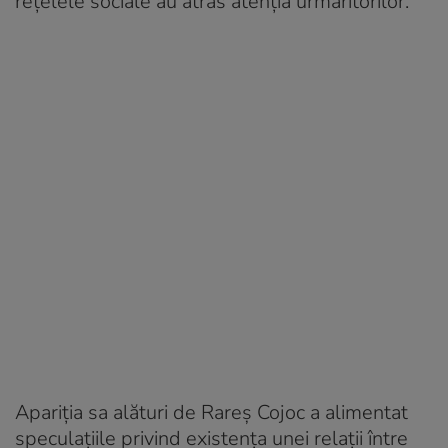
rețelele sociale au atras atenția urmăritorilor.
Apariția sa alături de Rareș Cojoc a alimentat
speculațiile privind existența unei relații între