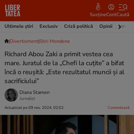
Susține
Cont
Caută
Ultimele știri
Exclusiv
Criză politică
Opinii
Intervi
|
Divertisment
|
Stiri Mondene
Richard Abou Zaki a primit vestea cea
mare. Juratul de la „Chefi la cuțite” a bifat
încă o reușită: „Este rezultatul muncii și al
sacrificiului”
Diana Stamen
Jurnalist
Actualizat pe 09 nov. 2024, 02:02
Comentează