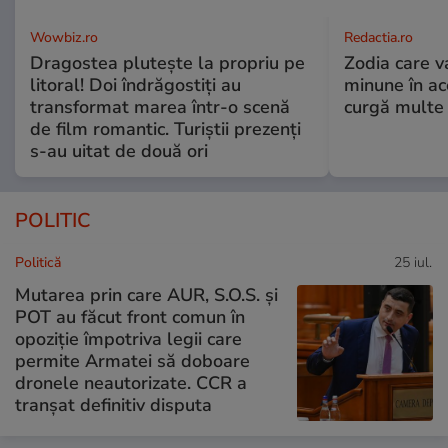
Wowbiz.ro
Redactia.ro
Dragostea plutește la propriu pe
Zodia care v
litoral! Doi îndrăgostiți au
minune în a
transformat marea într-o scenă
curgă multe l
de film romantic. Turiștii prezenți
s-au uitat de două ori
POLITIC
Politică
25 iul.
Mutarea prin care AUR, S.O.S. și
POT au făcut front comun în
opoziție împotriva legii care
permite Armatei să doboare
dronele neautorizate. CCR a
tranșat definitiv disputa