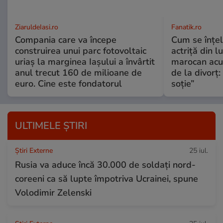
ZiaruldeIasi.ro
Fanatik.ro
Compania care va începe
Cum se înțe
construirea unui parc fotovoltaic
actriță din l
uriaș la marginea Iașului a învârtit
marocan acuz
anul trecut 160 de milioane de
de la divorț:
euro. Cine este fondatorul
soție”
ULTIMELE ȘTIRI
Știri Externe
25 iul.
Rusia va aduce încă 30.000 de soldaţi nord-
coreeni ca să lupte împotriva Ucrainei, spune
Volodimir Zelenski