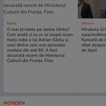
Elle.ro
Unica.ro
O mai ții minte pe Janine Sârbu?
Mirabela Gră
Cum arată și cu ce se ocupă acum
surprinzătoar
fosta soție a lui Adrian Sârbu și
flancată de 
unul dintre cele mai apreciate
aflat despre
modele din anii 90. A fost
de Apel
decorată recent de Ministerul
Culturii din Franța. Foto
MONDEN