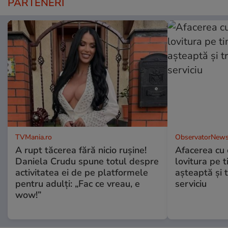
PARTENERI
TVMania.ro
ObservatorNews
A rupt tăcerea fără nicio rușine!
Afacerea cu 
Daniela Crudu spune totul despre
lovitura pe t
activitatea ei de pe platformele
aşteaptă şi 
pentru adulți: „Fac ce vreau, e
serviciu
wow!”