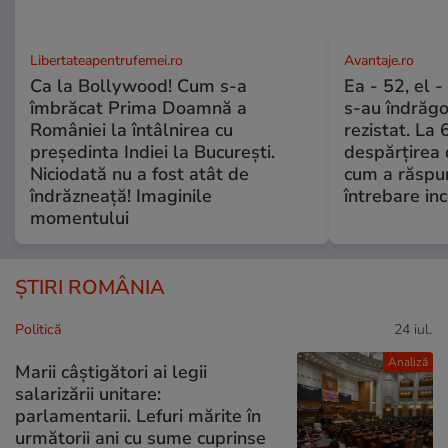
Libertateapentrufemei.ro
Avantaje.ro
Ca la Bollywood! Cum s-a
Ea - 52, el 
îmbrăcat Prima Doamnă a
s-au îndrăgos
României la întâlnirea cu
rezistat. La 
președinta Indiei la București.
despărțirea 
Niciodată nu a fost atât de
cum a răspu
îndrăzneață! Imaginile
întrebare i
momentului
ȘTIRI ROMÂNIA
Politică
24 iul.
Analiză
Marii câștigători ai legii
salarizării unitare:
parlamentarii. Lefuri mărite în
următorii ani cu sume cuprinse