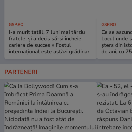
GSP.RO
GSP.RO
I-a murit tatăl, 7 luni mai târziu
Ce se ascund
fratele, și a decis să-și încheie
Locul unde s-
cariera de succes » Fostul
șters din ist
internațional este astăzi grădinar
de ani, cu 7
PARTENERI