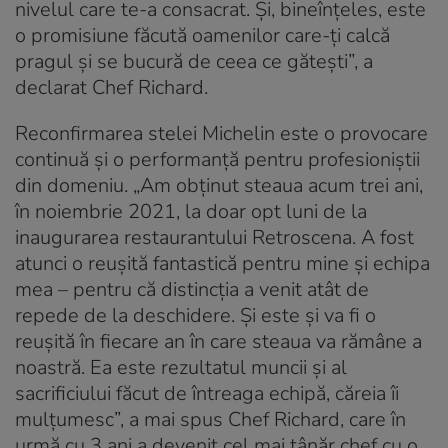
nivelul care te-a consacrat. Și, bineînțeles, este
o promisiune făcută oamenilor care-ți calcă
pragul și se bucură de ceea ce gătești”, a
declarat Chef Richard.
Reconfirmarea stelei Michelin este o provocare
continuă și o performanță pentru profesioniștii
din domeniu. „Am obținut steaua acum trei ani,
în noiembrie 2021, la doar opt luni de la
inaugurarea restaurantului Retroscena. A fost
atunci o reușită fantastică pentru mine și echipa
mea – pentru că distincția a venit atât de
repede de la deschidere. Și este și va fi o
reușită în fiecare an în care steaua va rămâne a
noastră. Ea este rezultatul muncii și al
sacrificiului făcut de întreaga echipă, căreia îi
mulțumesc”, a mai spus Chef Richard, care în
urmă cu 3 ani a devenit cel mai tânăr chef cu o