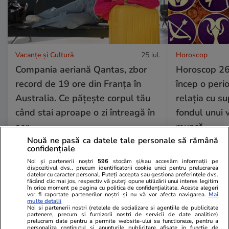
Vacanțe și Cultură
25 iul.
Horoscop
Compania aeriană Qantas, zbor
Horoscop 26 
record de 19 ore din Franța în
încep o perio
Australia. Ce pățește corpul tău
relația cu su
când stai aproape o zi întreagă în
fondul unui
aer
muncă
Nouă ne pasă ca datele tale personale să rămână
confidențiale
Noi și partenerii noștri
596
stocăm și/sau accesăm informații pe
Horoscop
25 iul.
dispozitivul dvs., precum identificatorii cookie unici pentru prelucrarea
datelor cu caracter personal. Puteți accepta sau gestiona preferințele dvs.
Horoscop 26 iulie 2026. Racii
făcând clic mai jos, respectiv vă puteți opune utilizării unui interes legitim
în orice moment pe pagina cu politica de confidențialitate. Aceste alegeri
încep o perioadă mai dificilă în
vor fi raportate partenerilor noștri și nu vă vor afecta navigarea.
Mai
multe detalii
Noi si partenerii nostri (retelele de socializare si agentiile de publicitate
relația cu superiorii, poate și pe
partenere, precum si furnizorii nostri de servicii de date analitice)
prelucram date pentru a permite website-ului sa functioneze, pentru a
fondul unui volum mai mare de
personaliza continutul si anunturile publicitare afisate in functie de