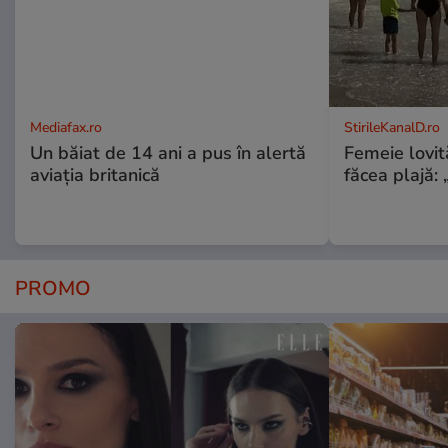
Mediafax.ro
StirileKanalD.ro
Un băiat de 14 ani a pus în alertă
Femeie lovit
aviația britanică
făcea plajă: „
PROMO