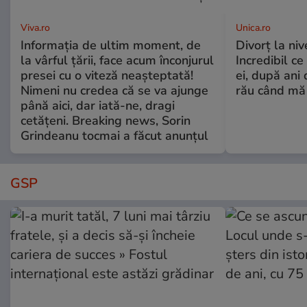
Viva.ro
Unica.ro
Informația de ultim moment, de
Divorț la nive
la vârful țării, face acum înconjurul
Incredibil ce
presei cu o viteză neașteptată!
ei, după ani 
Nimeni nu credea că se va ajunge
rău când mă
până aici, dar iată-ne, dragi
cetățeni. Breaking news, Sorin
Grindeanu tocmai a făcut anunțul
GSP