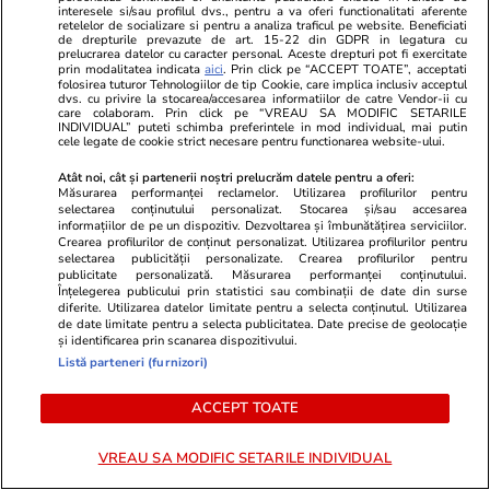
interesele si/sau profilul dvs., pentru a va oferi functionalitati aferente
muncă
retelelor de socializare si pentru a analiza traficul pe website. Beneficiati
de drepturile prevazute de art. 15-22 din GDPR in legatura cu
prelucrarea datelor cu caracter personal. Aceste drepturi pot fi exercitate
prin modalitatea indicata
aici
. Prin click pe “ACCEPT TOATE”, acceptati
folosirea tuturor Tehnologiilor de tip Cookie, care implica inclusiv acceptul
Vacanțe și Cultură
24 iul.
dvs. cu privire la stocarea/accesarea informatiilor de catre Vendor-ii cu
care colaboram. Prin click pe “VREAU SA MODIFIC SETARILE
INDIVIDUAL” puteti schimba preferintele in mod individual, mai putin
cele legate de cookie strict necesare pentru functionarea website-ului.
Cum să călătoreşti doar cu
Atât noi, cât și partenerii noștri prelucrăm datele pentru a oferi:
bagajul de mână. Ghid pentru
Măsurarea performanței reclamelor. Utilizarea profilurilor pentru
selectarea conținutului personalizat. Stocarea și/sau accesarea
eficientizarea spaţiului
informațiilor de pe un dispozitiv. Dezvoltarea și îmbunătățirea serviciilor.
Crearea profilurilor de conținut personalizat. Utilizarea profilurilor pentru
selectarea publicității personalizate. Crearea profilurilor pentru
publicitate personalizată. Măsurarea performanței conținutului.
Înțelegerea publicului prin statistici sau combinații de date din surse
diferite. Utilizarea datelor limitate pentru a selecta conținutul. Utilizarea
Lifestyle
22 iul.
de date limitate pentru a selecta publicitatea. Date precise de geolocație
și identificarea prin scanarea dispozitivului.
Listă parteneri (furnizori)
Cum păstrăm brânza fără să
ACCEPT TOATE
mucegăiască
VREAU SA MODIFIC SETARILE INDIVIDUAL