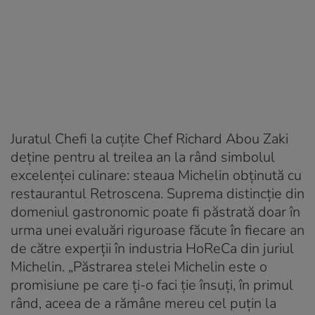
Juratul Chefi la cuțite Chef Richard Abou Zaki
deține pentru al treilea an la rând simbolul
excelenței culinare: steaua Michelin obținută cu
restaurantul Retroscena. Suprema distincție din
domeniul gastronomic poate fi păstrată doar în
urma unei evaluări riguroase făcute în fiecare an
de către experții în industria HoReCa din juriul
Michelin. „Păstrarea stelei Michelin este o
promisiune pe care ți-o faci ție însuți, în primul
rând, aceea de a rămâne mereu cel puțin la