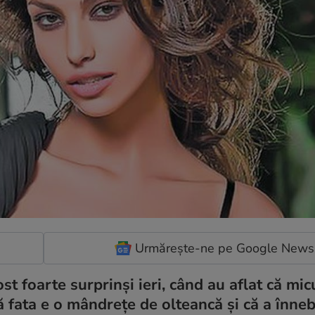
Urmărește-ne pe Google News
st foarte surprinşi ieri, când au aflat că mi
că fata e o mândreţe de olteancă şi că a înne