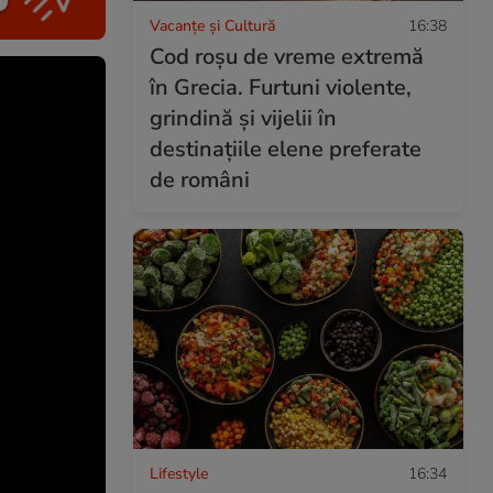
Vacanțe și Cultură
16:38
Cod roșu de vreme extremă
în Grecia. Furtuni violente,
grindină și vijelii în
destinațiile elene preferate
de români
Lifestyle
16:34