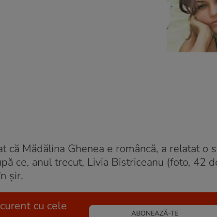
at că Mădălina Ghenea e româncă, a relatat o s
pă ce, anul trecut, Livia Bistriceanu (foto, 42 de
n şir.
 curent cu cele
ABONEAZĂ-TE