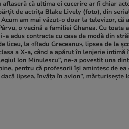
u aflaseră că ultima ei cucerire ar fi chiar act
ţit de actriţa Blake Lively (foto), din seria
. Acum am mai văzut-o doar la televizor, că 
Pârvu, o vecină a familiei Ghenea. Cu toate a
 i-a adus contracte cu case de modă din străi
de liceu, la «Radu Greceanu», lipsea de la şc
lasa a X-a, când a apărut în lenjerie intimă 
legiul Ion Minulescu”, ne-a povestit una din
ine, pentru că profesorii îşi amintesc de ea 
 dacă lipsea, învăţa în avion”, mărturiseşte 