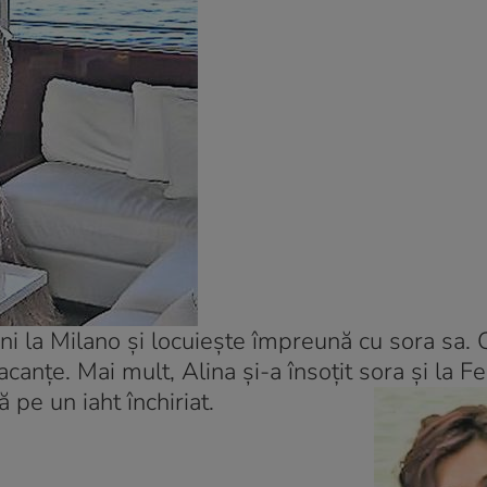
ani la Milano şi locuieşte împreună cu sora sa. 
vacanţe. Mai mult, Alina şi-a însoţit sora şi
la Fe
pe un iaht închiriat.