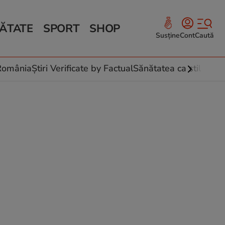
ĂTATE
SPORT
SHOP
Susține
Cont
Caută
Sănătate și Fitness
ce
 culinare
-România
Știri Verificate by Factual
Sănătatea ca stil de vi
 și legume
rea plantelor