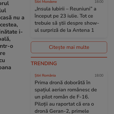
Stiri Mondene
18:00
orul
„Insula Iubirii – Reuniuni” a
lul
început pe 23 iulie. Tot ce
acasă nu a
trebuie să știi despre show-
cestea,
ul surpriză de la Antena 1
nătate i-
oală,
într-o
Citește mai multe
tre
cu
TRENDING
Ioana
Știri România
18:00
Prima dronă doborâtă în
spațiul aerian românesc de
un pilot român de F-16.
Piloții au raportat că era o
dronă Geran-2, primele