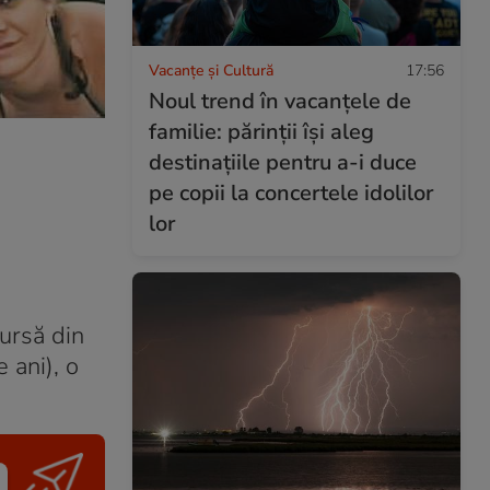
Vacanțe și Cultură
17:56
Noul trend în vacanțele de
familie: părinții își aleg
destinațiile pentru a-i duce
pe copii la concertele idolilor
lor
ursă din
 ani), o