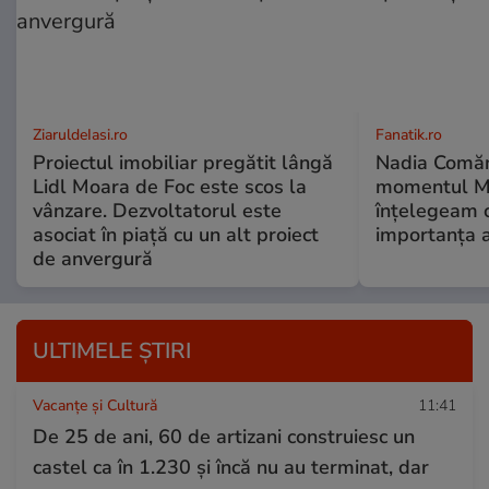
ZiaruldeIasi.ro
Fanatik.ro
Proiectul imobiliar pregătit lângă
Nadia Comăne
Lidl Moara de Foc este scos la
momentul Mo
vânzare. Dezvoltatorul este
înțelegeam c
asociat în piață cu un alt proiect
importanța a
de anvergură
ULTIMELE ȘTIRI
Vacanțe și Cultură
11:41
De 25 de ani, 60 de artizani construiesc un
castel ca în 1.230 și încă nu au terminat, dar