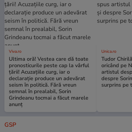
Viva.ro
Unica.ro
Ultima oră! Vestea care dă toate
Tudor Chiril
pronosticurile peste cap la vârful
oricând pe N
țării! Acuzațiile curg, iar o
artistul desp
declarație produce un adevărat
despre Sorin
seism în politică. Fără vreun
surprins pe 
semnal în prealabil, Sorin
Grindeanu tocmai a făcut marele
anunț
GSP