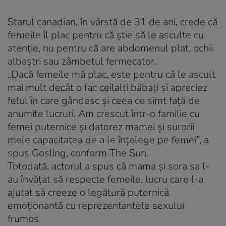
Starul canadian, în vârstă de 31 de ani, crede că
femeile îl plac pentru că ştie să le asculte cu
atenţie, nu pentru că are abdomenul plat, ochii
albaştri sau zâmbetul fermecator.
„Dacă femeile mă plac, este pentru că le ascult
mai mult decât o fac ceilalţi băbaţi şi apreciez
felul în care gândesc şi ceea ce simt faţă de
anumite lucruri. Am crescut într-o familie cu
femei puternice şi datorez mamei şi surorii
mele capacitatea de a le înţelege pe femei”, a
spus Gosling, conform The Sun.
Totodată, actorul a spus că mama şi sora sa l-
au învăţat să respecte femeile, lucru care l-a
ajutat să creeze o legătură puternică
emoţionantă cu reprezentantele sexului
frumos.