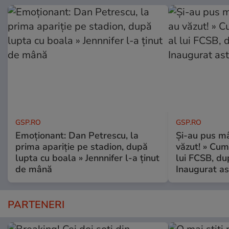
GSP.RO
GSP.RO
Emoționant: Dan Petrescu, la
Și-au pus mâ
prima apariție pe stadion, după
văzut! » Cum
lupta cu boala » Jennnifer l-a ținut
lui FCSB, du
de mână
Inaugurat as
PARTENERI