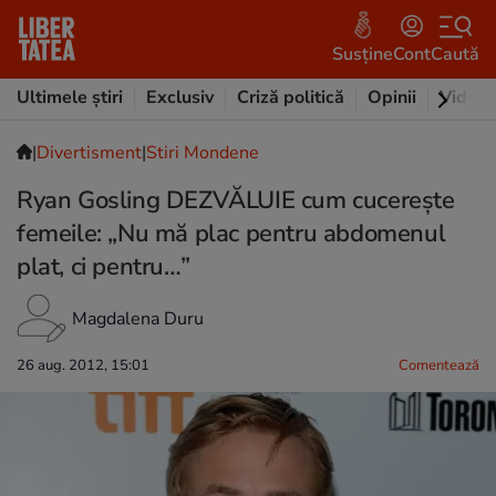
Susține
Cont
Caută
Ultimele știri
Exclusiv
Criză politică
Opinii
Video
|
Divertisment
|
Stiri Mondene
Ryan Gosling DEZVĂLUIE cum cucereşte
femeile: „Nu mă plac pentru abdomenul
plat, ci pentru…”
Magdalena Duru
26 aug. 2012, 15:01
Comentează