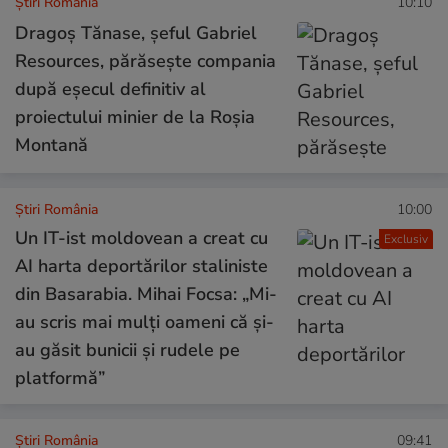
Știri România
10:10
Dragoș Tănase, șeful Gabriel
Resources, părăsește compania
după eșecul definitiv al
proiectului minier de la Roșia
Montană
Știri România
10:00
Un IT-ist moldovean a creat cu
Exclusiv
AI harta deportărilor staliniste
din Basarabia. Mihai Focsa: „Mi-
au scris mai mulți oameni că și-
au găsit bunicii și rudele pe
platformă”
Știri România
09:41