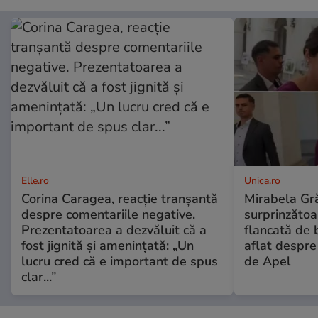
Elle.ro
Unica.ro
Corina Caragea, reacție tranșantă
Mirabela Gră
despre comentariile negative.
surprinzătoar
Prezentatoarea a dezvăluit că a
flancată de 
fost jignită și amenințată: „Un
aflat despre
lucru cred că e important de spus
de Apel
clar...”