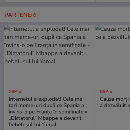
PARTENERI
GSP.ro
GSP.ro
Internetul a explodat! Cele mai
Cauza morții
tari meme-uri după ce Spania a
a dezvăluit 
învins-o pe Franța în semifinale »
„Dictatorul” Mbappe a devenit
bebelușul lui Yamal