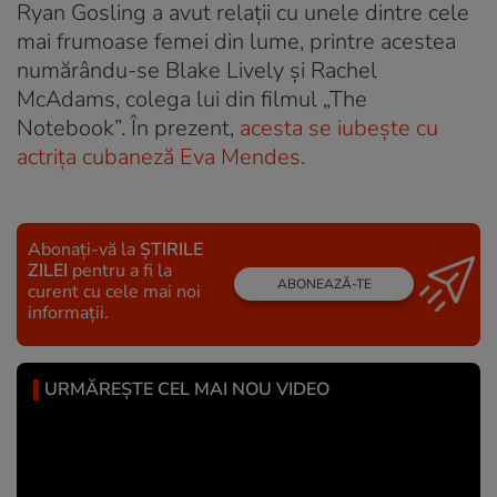
Ryan Gosling a avut relaţii cu unele dintre cele
mai frumoase femei din lume, printre acestea
numărându-se Blake Lively şi Rachel
McAdams, colega lui din filmul „The
Notebook”. În prezent,
acesta se iubeşte cu
actriţa cubaneză Eva Mendes.
Abonați-vă la
ȘTIRILE
ZILEI
pentru a fi la
ABONEAZĂ-TE
curent cu cele mai noi
informații.
URMĂREȘTE CEL MAI NOU VIDEO