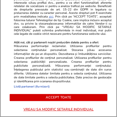
interesele si/sau profilul dvs., pentru a va oferi functionalitati aferente
retelelor de socializare si pentru a analiza traficul pe website. Beneficiati
Poate vine un extraterestru și
de drepturile prevazute de art. 15-22 din GDPR in legatura cu
prelucrarea datelor cu caracter personal. Aceste drepturi pot fi exercitate
ne face bine
prin modalitatea indicata
aici
. Prin click pe “ACCEPT TOATE”, acceptati
folosirea tuturor Tehnologiilor de tip Cookie, care implica inclusiv acceptul
dvs. cu privire la stocarea/accesarea informatiilor de catre Vendor-ii cu
care colaboram. Prin click pe “VREAU SA MODIFIC SETARILE
INDIVIDUAL” puteti schimba preferintele in mod individual, mai putin
cele legate de cookie strict necesare pentru functionarea website-ului.
Atât noi, cât și partenerii noștri prelucrăm datele pentru a oferi:
Opinii
17 iul.
Măsurarea performanței reclamelor. Utilizarea profilurilor pentru
selectarea conținutului personalizat. Stocarea și/sau accesarea
informațiilor de pe un dispozitiv. Dezvoltarea și îmbunătățirea serviciilor.
Crearea profilurilor de conținut personalizat. Utilizarea profilurilor pentru
De ce socialismul și comunismul
selectarea publicității personalizate. Crearea profilurilor pentru
publicitate personalizată. Măsurarea performanței conținutului.
sucesc mințile oamenilor?
Înțelegerea publicului prin statistici sau combinații de date din surse
diferite. Utilizarea datelor limitate pentru a selecta conținutul. Utilizarea
de date limitate pentru a selecta publicitatea. Date precise de geolocație
și identificarea prin scanarea dispozitivului.
Listă parteneri (furnizori)
Opinii
17 iul.
ACCEPT TOATE
VREAU SA MODIFIC SETARILE INDIVIDUAL
A doua palmă de la