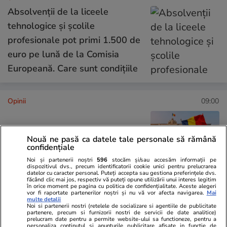
Absolvenții de la liceele
tehnologice și școlile
profesionale pot primi 1.500 de
euro pe lună de la Comisia
Europeană. Care sunt condițiile
Opinii
09:00
Va reuși România să-și păstreze
Nouă ne pasă ca datele tale personale să rămână
rating-ul la nivelul Botswanei?
confidențiale
E asumată treaba!
Noi și partenerii noștri
596
stocăm și/sau accesăm informații pe
dispozitivul dvs., precum identificatorii cookie unici pentru prelucrarea
datelor cu caracter personal. Puteți accepta sau gestiona preferințele dvs.
făcând clic mai jos, respectiv vă puteți opune utilizării unui interes legitim
în orice moment pe pagina cu politica de confidențialitate. Aceste alegeri
vor fi raportate partenerilor noștri și nu vă vor afecta navigarea.
Mai
multe detalii
Opinii
08:00
Noi si partenerii nostri (retelele de socializare si agentiile de publicitate
partenere, precum si furnizorii nostri de servicii de date analitice)
prelucram date pentru a permite website-ului sa functioneze, pentru a
personaliza continutul si anunturile publicitare afisate in functie de