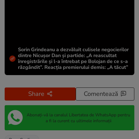
Sorin Grindeanu a dezvăluit culisele negocierilor
dintre Nicușor Dan și partide: „A reascultat
înregistrările și l-a întrebat pe Bolojan de ce s-a
răzgândit”. Reacția premierului demis: „A tăcut”
Share
Comentează
Abonați-vă la canalul Libertatea de WhatsApp pentru
a fi la curent cu ultimele informații