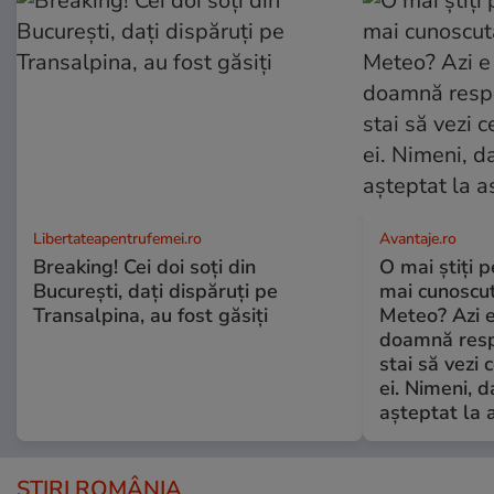
Libertateapentrufemei.ro
Avantaje.ro
Breaking! Cei doi soți din
O mai știți 
București, dați dispăruți pe
mai cunoscu
Transalpina, au fost găsiți
Meteo? Azi e
doamnă respe
stai să vezi 
ei. Nimeni, d
așteptat la 
ȘTIRI ROMÂNIA