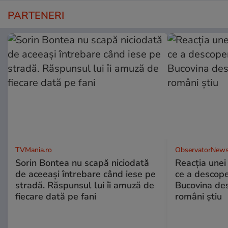
PARTENERI
TVMania.ro
ObservatorNews
Sorin Bontea nu scapă niciodată
Reacția unei
de aceeași întrebare când iese pe
ce a descope
stradă. Răspunsul lui îi amuză de
Bucovina des
fiecare dată pe fani
români știu