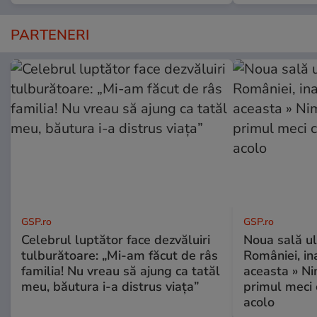
PARTENERI
GSP.ro
GSP.ro
Celebrul luptător face dezvăluiri
Noua sală u
tulburătoare: „Mi-am făcut de râs
României, i
familia! Nu vreau să ajung ca tatăl
aceasta » Ni
meu, băutura i-a distrus viața”
primul meci 
acolo