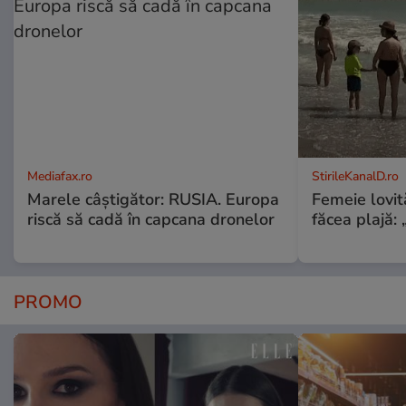
Mediafax.ro
StirileKanalD.ro
Marele câștigător: RUSIA. Europa
Femeie lovit
riscă să cadă în capcana dronelor
făcea plajă: „
PROMO