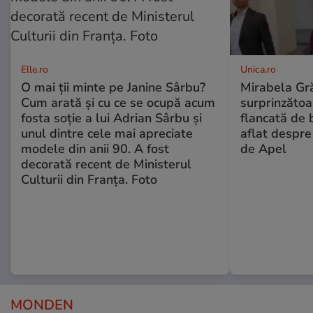
Elle.ro
Unica.ro
O mai ții minte pe Janine Sârbu?
Mirabela Gră
Cum arată și cu ce se ocupă acum
surprinzătoar
fosta soție a lui Adrian Sârbu și
flancată de 
unul dintre cele mai apreciate
aflat despre
modele din anii 90. A fost
de Apel
decorată recent de Ministerul
Culturii din Franța. Foto
MONDEN