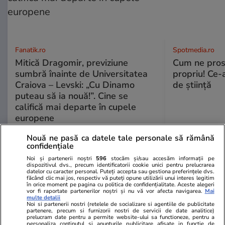
Fanatik.ro
Spotmedia.ro
Mitică Dragomir, previziune
Cum ne prost
sumbră înainte de Universitatea
propriu! Ce-
Craiova – Levski: „Cu Dinamo
de știință
puteau să ia nouă!”. Cine se
califică mai departe în cupele
europene
Nouă ne pasă ca datele tale personale să rămână
confidențiale
ULTIMELE ȘTIRI
Noi și partenerii noștri
596
stocăm și/sau accesăm informații pe
dispozitivul dvs., precum identificatorii cookie unici pentru prelucrarea
datelor cu caracter personal. Puteți accepta sau gestiona preferințele dvs.
făcând clic mai jos, respectiv vă puteți opune utilizării unui interes legitim
în orice moment pe pagina cu politica de confidențialitate. Aceste alegeri
Vacanțe și Cultură
16:26
vor fi raportate partenerilor noștri și nu vă vor afecta navigarea.
Mai
multe detalii
Plaja din Grecia unde o sticlă cu apă minerală
Noi si partenerii nostri (retelele de socializare si agentiile de publicitate
partenere, precum si furnizorii nostri de servicii de date analitice)
costă 35 de lei. Mulți români își petrec acolo
prelucram date pentru a permite website-ului sa functioneze, pentru a
personaliza continutul si anunturile publicitare afisate in functie de