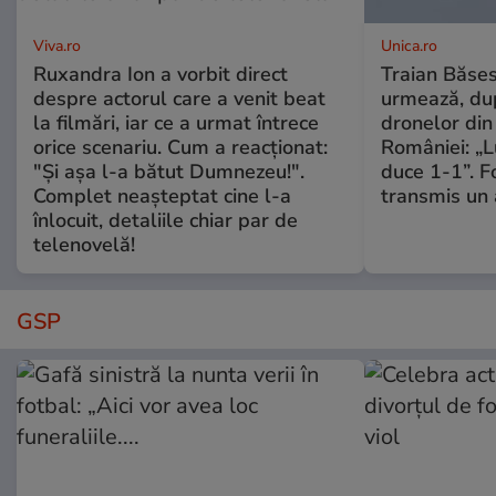
Viva.ro
Unica.ro
Ruxandra Ion a vorbit direct
Traian Băses
despre actorul care a venit beat
urmează, du
la filmări, iar ce a urmat întrece
dronelor din 
orice scenariu. Cum a reacționat:
României: „L
"Și așa l-a bătut Dumnezeu!".
duce 1-1”. F
Complet neașteptat cine l-a
transmis un 
înlocuit, detaliile chiar par de
telenovelă!
GSP