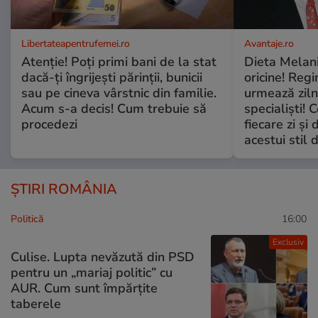
Libertateapentrufemei.ro
Avantaje.ro
Atenție! Poți primi bani de la stat
Dieta Melan
dacă-ți îngrijești părinții, bunicii
oricine! Regi
sau pe cineva vârstnic din familie.
urmează zilni
Acum s-a decis! Cum trebuie să
specialiști! 
procedezi
fiecare zi și 
acestui stil 
ȘTIRI ROMÂNIA
Politică
16:00
Exclusiv
Culise. Lupta nevăzută din PSD
pentru un „mariaj politic” cu
AUR. Cum sunt împărțite
taberele