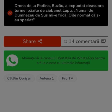
Drona de la Padina, Buzău, a explodat deasupra
turmei păzite de ciobanul Lupu. „Numai de
Dumnezeu de Sus mi-e frică! Oile normal că s-
au speriat”
Share
14 comentarii
Abonați-vă la canalul Libertatea de WhatsApp pentru
a fi la curent cu ultimele informații
Cătălin Oprişan
Antena 1
Pro TV