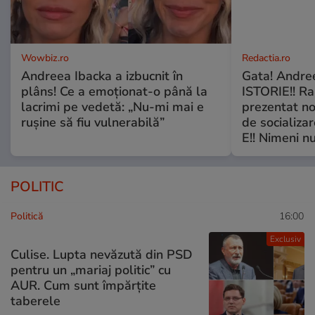
Wowbiz.ro
Redactia.ro
Andreea Ibacka a izbucnit în
Gata! Andre
plâns! Ce a emoționat-o până la
ISTORIE!! Ra
lacrimi pe vedetă: „Nu-mi mai e
prezentat no
rușine să fiu vulnerabilă”
de socializa
E!! Nimeni nu
POLITIC
Politică
16:00
Exclusiv
Culise. Lupta nevăzută din PSD
pentru un „mariaj politic” cu
AUR. Cum sunt împărțite
taberele