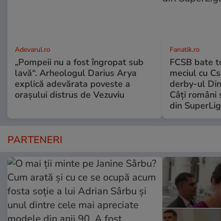
Adevarul.ro
Fanatik.ro
„Pompeii nu a fost îngropat sub
FCSB bate to
lavă“. Arheologul Darius Arya
meciul cu Cs
explică adevărata poveste a
derby-ul Di
orașului distrus de Vezuviu
Câți români 
din SuperLi
PARTENERI