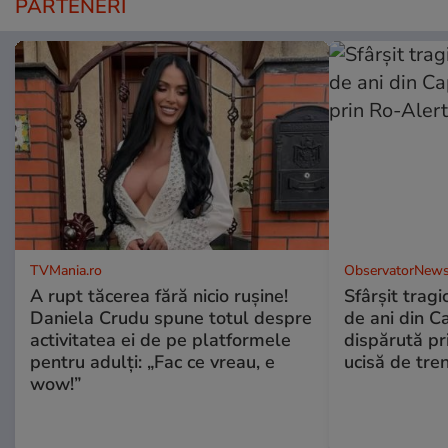
PARTENERI
TVMania.ro
ObservatorNews
A rupt tăcerea fără nicio rușine!
Sfârşit tragi
Daniela Crudu spune totul despre
de ani din C
activitatea ei de pe platformele
dispărută pr
pentru adulți: „Fac ce vreau, e
ucisă de tre
wow!”