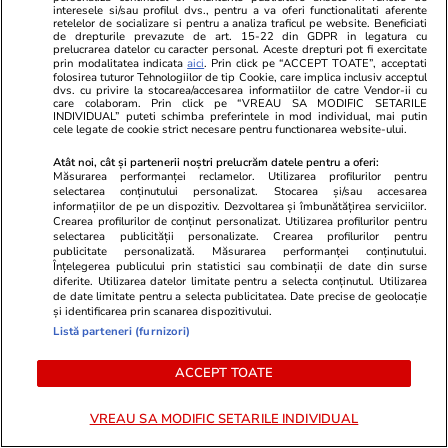
vacanța de vară în 2026
interesele si/sau profilul dvs., pentru a va oferi functionalitati aferente
retelelor de socializare si pentru a analiza traficul pe website. Beneficiati
de drepturile prevazute de art. 15-22 din GDPR in legatura cu
prelucrarea datelor cu caracter personal. Aceste drepturi pot fi exercitate
prin modalitatea indicata
aici
. Prin click pe “ACCEPT TOATE”, acceptati
Știri România
16:25
folosirea tuturor Tehnologiilor de tip Cookie, care implica inclusiv acceptul
dvs. cu privire la stocarea/accesarea informatiilor de catre Vendor-ii cu
Avertizări nowcasting ANM de vreme severă.
care colaboram. Prin click pe “VREAU SA MODIFIC SETARILE
INDIVIDUAL” puteti schimba preferintele in mod individual, mai putin
Lista localităților vizate de fenomene meteo
cele legate de cookie strict necesare pentru functionarea website-ului.
periculoase
Atât noi, cât și partenerii noștri prelucrăm datele pentru a oferi:
Măsurarea performanței reclamelor. Utilizarea profilurilor pentru
selectarea conținutului personalizat. Stocarea și/sau accesarea
informațiilor de pe un dispozitiv. Dezvoltarea și îmbunătățirea serviciilor.
Știri Externe
16:22
Crearea profilurilor de conținut personalizat. Utilizarea profilurilor pentru
selectarea publicității personalizate. Crearea profilurilor pentru
Fostul ministru bulgar al apărării laudă
publicitate personalizată. Măsurarea performanței conținutului.
Înțelegerea publicului prin statistici sau combinații de date din surse
avioanele F-16 la mâna a doua cumpărate de
diferite. Utilizarea datelor limitate pentru a selecta conținutul. Utilizarea
România: „Cu ele doboară acum dronele”
de date limitate pentru a selecta publicitatea. Date precise de geolocație
și identificarea prin scanarea dispozitivului.
Listă parteneri (furnizori)
Stiri Mondene
16:20
ACCEPT TOATE
Mesajul pe care Jennifer Lopez i l-a transmis
Anastasiei Soare. Cum au apărut vedetele la
VREAU SA MODIFIC SETARILE INDIVIDUAL
petrecerea aniversară a artistei. „Vă iubesc”