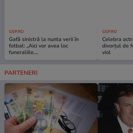
GSP.RO
GSP.RO
Gafă sinistră la nunta verii în
Celebra actri
fotbal: „Aici vor avea loc
divorțul de f
funeraliile....
viol
PARTENERI