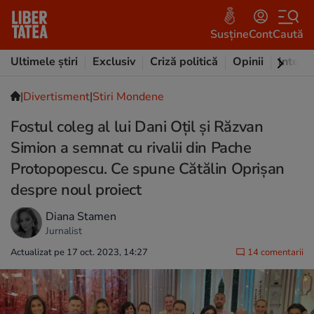
Susține
Cont
Caută
Ultimele știri
Exclusiv
Criză politică
Opinii
Intervi
|
Divertisment
|
Stiri Mondene
Fostul coleg al lui Dani Oțil și Răzvan
Simion a semnat cu rivalii din Pache
Protopopescu. Ce spune Cătălin Oprișan
despre noul proiect
Diana Stamen
Jurnalist
Actualizat pe 17 oct. 2023, 14:27
14 comentarii