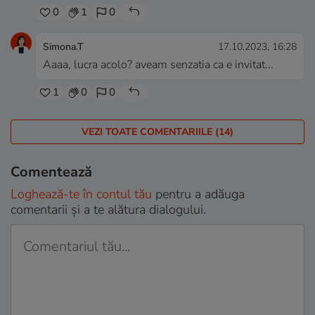
0
1
0
Simona.T
17.10.2023, 16:28
Aaaa, lucra acolo? aveam senzatia ca e invitat...
1
0
0
VEZI TOATE COMENTARIILE (14)
Comentează
Loghează-te în contul tău
pentru a adăuga
comentarii și a te alătura dialogului.