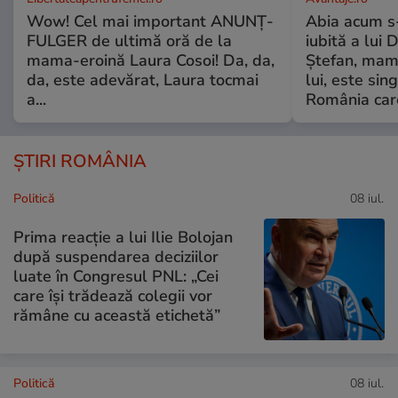
Wow! Cel mai important ANUNȚ-
Abia acum s-
FULGER de ultimă oră de la
iubită a lui 
mama-eroină Laura Cosoi! Da, da,
Ștefan, mama 
da, este adevărat, Laura tocmai
lui, este si
a...
România care
ȘTIRI ROMÂNIA
Politică
08 iul.
Prima reacție a lui Ilie Bolojan
după suspendarea deciziilor
luate în Congresul PNL: „Cei
care își trădează colegii vor
rămâne cu această etichetă”
Politică
08 iul.