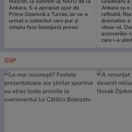
Macron, la summit-ul NATO de la
Grădinaru a 
Ankara. S-a apropiat ușor de
Ankara cu o 
Prima Doamnă a Turciei, iar ce-a
rafinată. Ro
urmat e subiectul care pur și
dramatice a 
simplu face înconjurul presei
show-ul. Dar
accesoriile-s
care i-a uimit
GSP