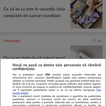
Ce să iei cu tine în vacanță: lista
completă de lucruri esențiale
Tehnologie
17 iun.
De ce nu trebuie să setezi aerul
condiţionat la 16°C
Nouă ne pasă ca datele tale personale să rămână
confidențiale
Noi și partenerii noștri
596
stocăm și/sau accesăm informații pe
dispozitivul dvs., precum identificatorii cookie unici pentru prelucrarea
datelor cu caracter personal. Puteți accepta sau gestiona preferințele dvs.
făcând clic mai jos, respectiv vă puteți opune utilizării unui interes legitim
în orice moment pe pagina cu politica de confidențialitate. Aceste alegeri
Știri România
08 iul.
vor fi raportate partenerilor noștri și nu vă vor afecta navigarea.
Mai
multe detalii
Noi si partenerii nostri (retelele de socializare si agentiile de publicitate
partenere, precum si furnizorii nostri de servicii de date analitice)
Reacția CNAS după ce Comisia
prelucram date pentru a permite website-ului sa functioneze, pentru a
personaliza continutul si anunturile publicitare afisate in functie de