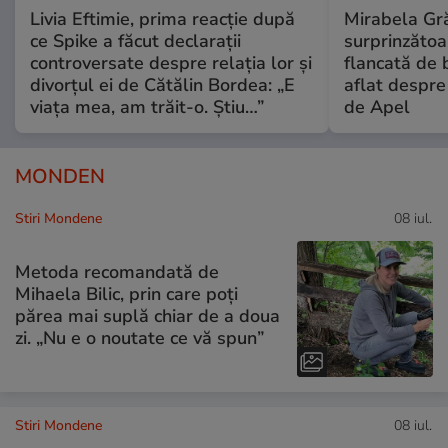
Livia Eftimie, prima reacție după
Mirabela Gră
ce Spike a făcut declarații
surprinzătoar
controversate despre relația lor și
flancată de 
divorțul ei de Cătălin Bordea: „E
aflat despre
viața mea, am trăit-o. Știu…”
de Apel
MONDEN
Stiri Mondene
08 iul.
Metoda recomandată de
Mihaela Bilic, prin care poți
părea mai suplă chiar de a doua
zi. „Nu e o noutate ce vă spun”
Stiri Mondene
08 iul.