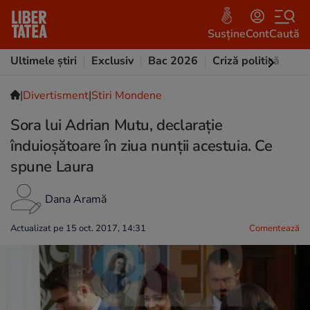
Susține
Cont
Caută
Ultimele știri
Exclusiv
Bac 2026
Criză politică
Opi
|
Divertisment
|
Stiri Mondene
Sora lui Adrian Mutu, declarație
înduioșătoare în ziua nunții acestuia. Ce
spune Laura
Dana Aramă
Actualizat pe 15 oct. 2017, 14:31
Comentează