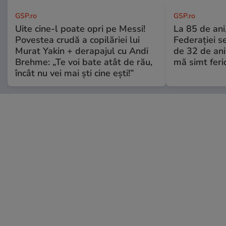
GSP.ro
GSP.ro
Uite cine-l poate opri pe Messi!
La 85 de ani,
Povestea crudă a copilăriei lui
Federației se
Murat Yakin + derapajul cu Andi
de 32 de ani
Brehme: „Te voi bate atât de rău,
mă simt feric
încât nu vei mai ști cine ești!”