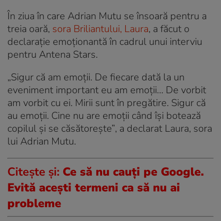
În ziua în care Adrian Mutu se însoară pentru a
treia oară,
sora Briliantului, Laura
, a făcut o
declarație emoționantă în cadrul unui interviu
pentru Antena Stars.
„Sigur că am emoţii. De fiecare dată la un
eveniment important eu am emoţii… De vorbit
am vorbit cu ei. Mirii sunt în pregătire. Sigur că
au emoţii. Cine nu are emoţii când îşi botează
copilul şi se căsătoreşte”
, a declarat Laura, sora
lui Adrian Mutu.
Citește și:
Ce să nu cauți pe Google.
Evită acești termeni ca să nu ai
probleme