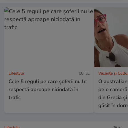
Lifestyle
08 iul.
Vacanțe și Cultu
Cele 5 reguli pe care șoferii nu le
O australian
respectă aproape niciodată în
pe o cameră 
trafic
din Grecia și
găsit în dor
Lifestyle
08 iul.