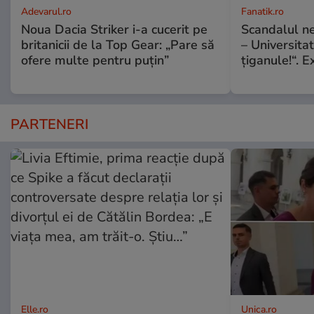
Adevarul.ro
Fanatik.ro
Noua Dacia Striker i-a cucerit pe
Scandalul n
britanicii de la Top Gear: „Pare să
– Universitat
ofere multe pentru puțin”
țiganule!“. E
PARTENERI
Elle.ro
Unica.ro