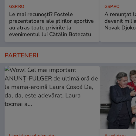
GSP.RO
GSP.RO
Le mai recunoști? Fostele
A renunțat l
prezentatoare ale știrilor sportive
devenit milia
au atras toate privirile la
Novak Djoko
evenimentul lui Cătălin Botezatu
PARTENERI
Libertateapentrufemei.ro
Avantaje.ro