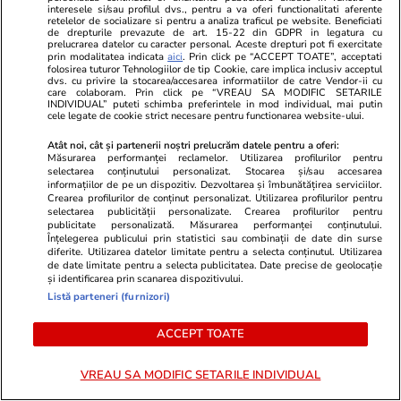
Europeană a trimis România la
interesele si/sau profilul dvs., pentru a va oferi functionalitati aferente
retelelor de socializare si pentru a analiza traficul pe website. Beneficiati
CJUE: „Vizează o situație
de drepturile prevazute de art. 15-22 din GDPR in legatura cu
prelucrarea datelor cu caracter personal. Aceste drepturi pot fi exercitate
istorică, acum plățile sunt la zi”
prin modalitatea indicata
aici
. Prin click pe “ACCEPT TOATE”, acceptati
folosirea tuturor Tehnologiilor de tip Cookie, care implica inclusiv acceptul
dvs. cu privire la stocarea/accesarea informatiilor de catre Vendor-ii cu
care colaboram. Prin click pe “VREAU SA MODIFIC SETARILE
INDIVIDUAL” puteti schimba preferintele in mod individual, mai putin
cele legate de cookie strict necesare pentru functionarea website-ului.
Știri România
08 iul.
Atât noi, cât și partenerii noștri prelucrăm datele pentru a oferi:
Măsurarea performanței reclamelor. Utilizarea profilurilor pentru
România, dată în judecată de
selectarea conținutului personalizat. Stocarea și/sau accesarea
informațiilor de pe un dispozitiv. Dezvoltarea și îmbunătățirea serviciilor.
Comisia Europeană pentru
Crearea profilurilor de conținut personalizat. Utilizarea profilurilor pentru
întârzierile CNAS la decontările
selectarea publicității personalizate. Crearea profilurilor pentru
publicitate personalizată. Măsurarea performanței conținutului.
către farmacii
Înțelegerea publicului prin statistici sau combinații de date din surse
diferite. Utilizarea datelor limitate pentru a selecta conținutul. Utilizarea
de date limitate pentru a selecta publicitatea. Date precise de geolocație
și identificarea prin scanarea dispozitivului.
Listă parteneri (furnizori)
Știri România
08 iul.
Cazul azilelor lui Viorel Pașca: a
ACCEPT TOATE
fost demisă președinta
VREAU SA MODIFIC SETARILE INDIVIDUAL
Autorității Naționale pentru