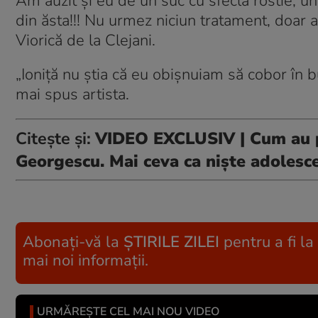
Am auzit și eu de un suc cu sfeclă rostie, u
din ăsta!!! Nu urmez niciun tratament, doar 
Viorică de la Clejani.
„Ioniță nu știa că eu obișnuiam să cobor în 
mai spus artista.
Citește și:
VIDEO EXCLUSIV | Cum au pe
Georgescu. Mai ceva ca niște adolesc
Abonați-vă la
ȘTIRILE ZILEI
pentru a fi la
mai noi informații.
URMĂREȘTE CEL MAI NOU VIDEO