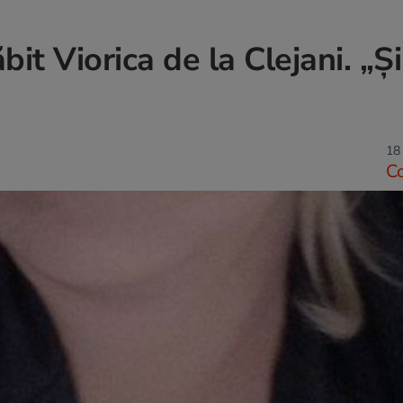
it Viorica de la Clejani. „Ș
18 
C