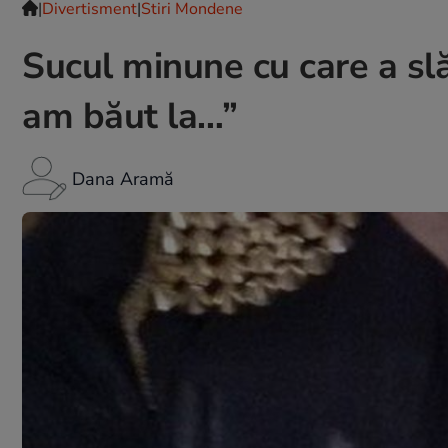
|
Divertisment
|
Stiri Mondene
Sucul minune cu care a slăb
am băut la…”
Dana Aramă