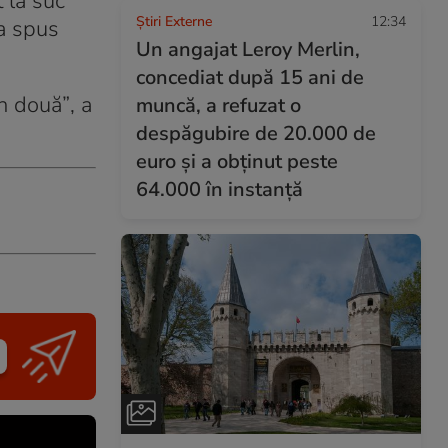
 la suc
Știri Externe
12:34
 a spus
Un angajat Leroy Merlin,
concediat după 15 ani de
în două”
, a
muncă, a refuzat o
despăgubire de 20.000 de
euro și a obținut peste
64.000 în instanță