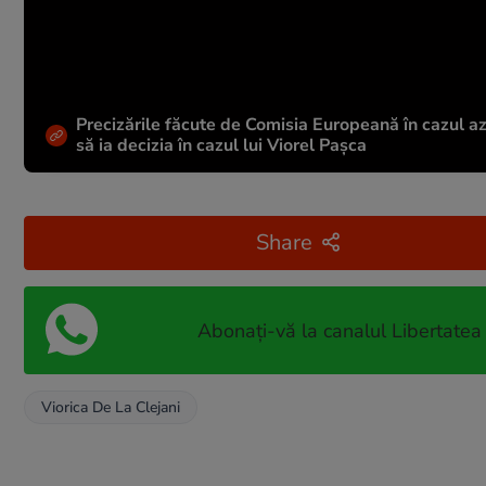
Precizările făcute de Comisia Europeană în cazul azi
să ia decizia în cazul lui Viorel Pașca
Share
Abonați-vă la canalul Libertatea
Viorica De La Clejani