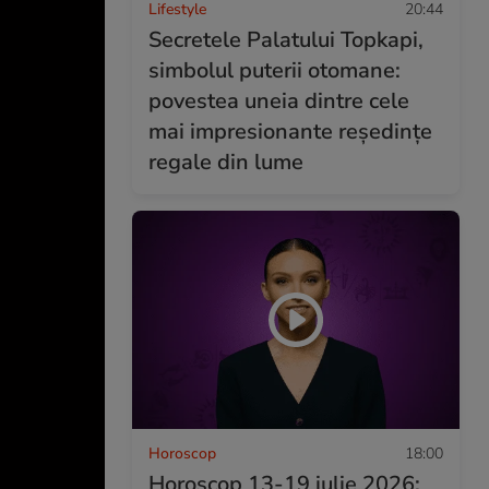
Lifestyle
20:44
Secretele Palatului Topkapi,
simbolul puterii otomane:
povestea uneia dintre cele
mai impresionante reședințe
regale din lume
Horoscop
18:00
Horoscop 13-19 iulie 2026: