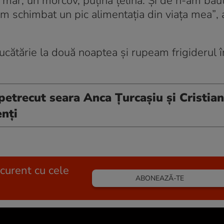
n măr, un morcov, puțină țelină. Și de n-am băut
am schimbat un pic alimentația din viața mea”
,
bucătărie la două noaptea și rupeam frigiderul 
trecut seara Anca Țurcașiu și Cristian
enți
 curent cu cele
ABONEAZĂ-TE