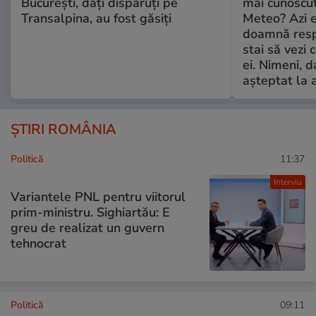
București, dați dispăruți pe
mai cunoscu
Transalpina, au fost găsiți
Meteo? Azi e
doamnă respe
stai să vezi 
ei. Nimeni, d
așteptat la 
ȘTIRI ROMÂNIA
Politică
11:37
Interviu
Variantele PNL pentru viitorul
prim-ministru. Sighiartău: E
greu de realizat un guvern
tehnocrat
Politică
09:11