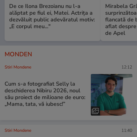
De ce Ilona Brezoianu nu l-a
Mirabela Gră
alăptat pe fiul ei, Matei. Actrița a
surprinzătoar
dezvăluit public adevăratul motiv:
flancată de 
„E corpul meu..."
aflat despre
de Apel
MONDEN
Stiri Mondene
12:12
Cum s-a fotografiat Selly la
deschiderea Nibiru 2026, noul
său proiect de milioane de euro:
„Mama, tata, vă iubesc!”
Stiri Mondene
11:40