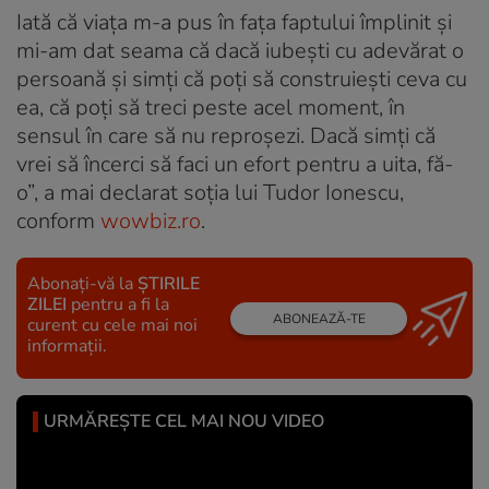
Iată că viața m-a pus în fața faptului împlinit și
mi-am dat seama că dacă iubești cu adevărat o
persoană și simți că poți să construiești ceva cu
ea, că poți să treci peste acel moment, în
sensul în care să nu reproșezi. Dacă simți că
vrei să încerci să faci un efort pentru a uita, fă-
o”, a mai declarat soția lui Tudor Ionescu,
conform
wowbiz.ro
.
Abonați-vă la
ȘTIRILE
ZILEI
pentru a fi la
ABONEAZĂ-TE
curent cu cele mai noi
informații.
URMĂREȘTE CEL MAI NOU VIDEO