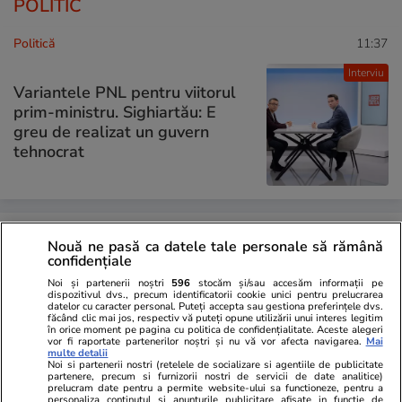
POLITIC
Politică
11:37
Interviu
Variantele PNL pentru viitorul
prim-ministru. Sighiartău: E
greu de realizat un guvern
tehnocrat
Politică
09:11
Nouă ne pasă ca datele tale personale să rămână
confidențiale
Sorin Grindeanu, despre o
Noi și partenerii noștri
596
stocăm și/sau accesăm informații pe
alianță PSD – AUR: „Nu
dispozitivul dvs., precum identificatorii cookie unici pentru prelucrarea
datelor cu caracter personal. Puteți accepta sau gestiona preferințele dvs.
exclud… Am respect pentru
făcând clic mai jos, respectiv vă puteți opune utilizării unui interes legitim
în orice moment pe pagina cu politica de confidențialitate. Aceste alegeri
votanți și pentru români”
vor fi raportate partenerilor noștri și nu vă vor afecta navigarea.
Mai
multe detalii
Noi si partenerii nostri (retelele de socializare si agentiile de publicitate
partenere, precum si furnizorii nostri de servicii de date analitice)
prelucram date pentru a permite website-ului sa functioneze, pentru a
personaliza continutul si anunturile publicitare afisate in functie de