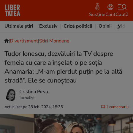
Susține
Cont
Caută
Ultimele știri
Exclusiv
Criză politică
Opinii
Video
|
Divertisment
|
Stiri Mondene
Tudor Ionescu, dezvăluiri la TV despre
femeia cu care a înșelat-o pe soția
Anamaria: „M-am pierdut puțin pe la altă
stradă”. Ele se cunoșteau
Cristina Pîrvu
Jurnalist
Actualizat pe 28 feb. 2024, 15:35
1 comentariu