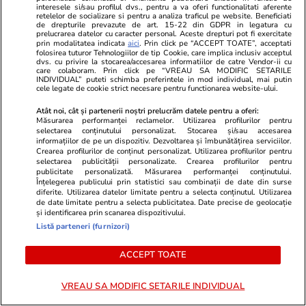
interesele si/sau profilul dvs., pentru a va oferi functionalitati aferente
PARTENERI
retelelor de socializare si pentru a analiza traficul pe website. Beneficiati
de drepturile prevazute de art. 15-22 din GDPR in legatura cu
prelucrarea datelor cu caracter personal. Aceste drepturi pot fi exercitate
prin modalitatea indicata
aici
. Prin click pe “ACCEPT TOATE”, acceptati
folosirea tuturor Tehnologiilor de tip Cookie, care implica inclusiv acceptul
dvs. cu privire la stocarea/accesarea informatiilor de catre Vendor-ii cu
care colaboram. Prin click pe “VREAU SA MODIFIC SETARILE
INDIVIDUAL” puteti schimba preferintele in mod individual, mai putin
cele legate de cookie strict necesare pentru functionarea website-ului.
Atât noi, cât și partenerii noștri prelucrăm datele pentru a oferi:
Măsurarea performanței reclamelor. Utilizarea profilurilor pentru
selectarea conținutului personalizat. Stocarea și/sau accesarea
informațiilor de pe un dispozitiv. Dezvoltarea și îmbunătățirea serviciilor.
Crearea profilurilor de conținut personalizat. Utilizarea profilurilor pentru
selectarea publicității personalizate. Crearea profilurilor pentru
publicitate personalizată. Măsurarea performanței conținutului.
Înțelegerea publicului prin statistici sau combinații de date din surse
diferite. Utilizarea datelor limitate pentru a selecta conținutul. Utilizarea
ZiaruldeIasi.ro
Fanatik.ro
de date limitate pentru a selecta publicitatea. Date precise de geolocație
Proiectul imobiliar pregătit lângă
FCSB, CFR Cl
și identificarea prin scanarea dispozitivului.
Listă parteneri (furnizori)
Lidl Moara de Foc este scos la
serie în turu
vânzare. Dezvoltatorul este
League. Cu c
ACCEPT TOATE
asociat în piață cu un alt proiect
are loc trage
de anvergură
VREAU SA MODIFIC SETARILE INDIVIDUAL