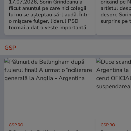
17.07.2026, Sorin Grindeanu a
oricând pe N
făcut anunțul pe care nici colegii
artistul desp
lui nu se așteptau să-l audă. Într-
despre Sorin
o mișcare fulger, liderul PSD
surprins pe 
tocmai a dat o veste importantă
GSP
GSP.RO
GSP.RO