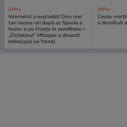
GSP.ro
GSP.ro
Internetul a explodat! Cele mai
Cauza morții
tari meme-uri după ce Spania a
a dezvăluit 
învins-o pe Franța în semifinale »
„Dictatorul” Mbappe a devenit
bebelușul lui Yamal