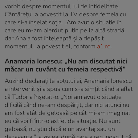
vorbit despre momentul lui de infidelitate.
Cântărețul a povestit la TV despre femeia cu
care și-a înșelat soția. „Am avut o situație în
care eu m-am pierdut puțin pe la altă stradă,
dar Ana a fost înțeleaptă și a depășit
momentul”, a povestit el, conform
a1.ro
.
Anamaria Ionescu: „Nu am discutat nici
măcar un cuvânt cu femeia respectivă”
Auzind declarațiile soțului ei, Anamaria Ionescu
a intervenit și a spus cum s-a simțit când a aflat
că Tudor a înșelat-o. „Noi am avut o situație
dificilă când ne-am despărțit, dar nici atunci nu
am fost atât de geloasă pe cât mi-am imaginat
eu că voi fi într-o astfel de situație. Nu sunt
geloasă, nu știu dacă e un avantaj sau un
dezavantaj”, a zis ea, după care a recunoscut că