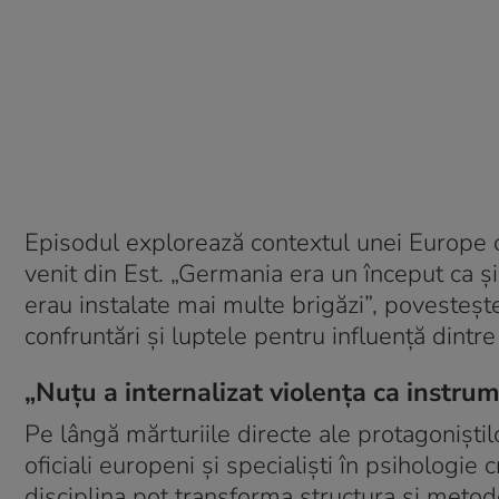
Episodul explorează contextul unei Europe ca
venit din Est. „Germania era un început ca și
erau instalate mai multe brigăzi”, povesteș
confruntări și luptele pentru influență dintr
„Nuțu a internalizat violența ca instru
Pe lângă mărturiile directe ale protagoniștilo
oficiali europeni și specialiști în psihologie 
disciplina pot transforma structura și metode