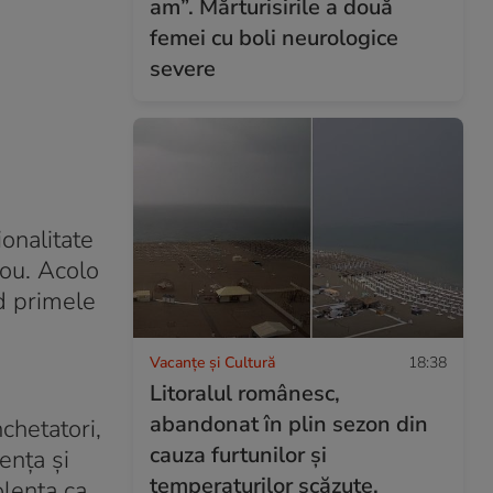
am”. Mărturisirile a două
femei cu boli neurologice
severe
onalitate
nou. Acolo
d primele
Vacanțe și Cultură
18:38
Litoralul românesc,
abandonat în plin sezon din
chetatori,
cauza furtunilor și
ența și
temperaturilor scăzute.
olența ca