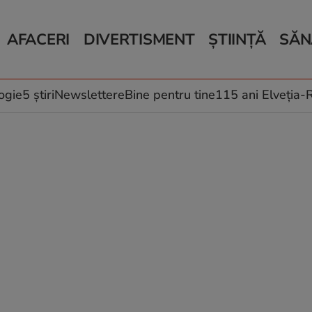
AFACERI
DIVERTISMENT
ȘTIINȚĂ
SĂN
Bani și Afaceri
Monden
Știri Știință
Știri 
Auto
Horoscop
Schimbări climati
Relații
Locuri de muncă
Muzică și Filme
Rețete
ogie
5 știri
Newslettere
Bine pentru tine
115 ani Elveția
Imobiliare.ro
Vacanțe și Cultură
Fructe
eJobs.ro
Îngriji