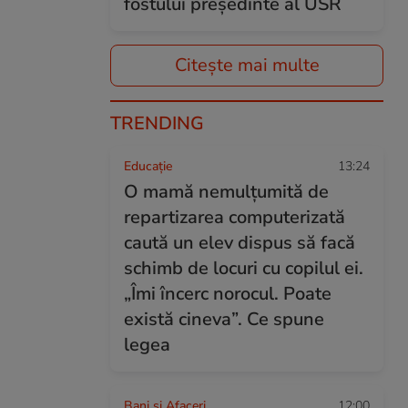
fostului președinte al USR
Citește mai multe
TRENDING
Educație
13:24
O mamă nemulțumită de
repartizarea computerizată
caută un elev dispus să facă
schimb de locuri cu copilul ei.
„Îmi încerc norocul. Poate
există cineva”. Ce spune
legea
Bani și Afaceri
12:00