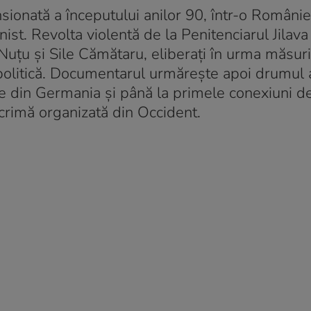
ionată a începutului anilor 90, într-o Românie 
ist. Revolta violentă de la Penitenciarul Jilav
Nuțu și Sile Cămătaru, eliberați în urma măsuri
 politică. Documentarul urmărește apoi drumul 
zile din Germania și până la primele conexiuni d
 crimă organizată din Occident.