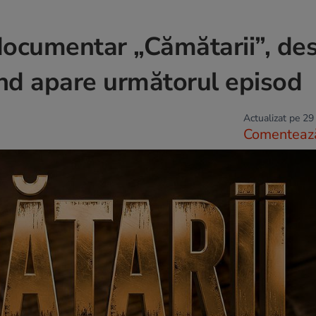
documentar „Cămătarii”, de
ând apare următorul episod
Actualizat pe 29
Comenteaz