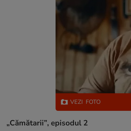
VEZI
FOTO
„Cămătarii”, episodul 2