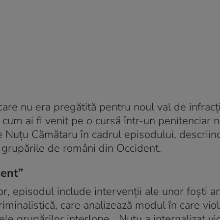
re nu era pregătită pentru noul val de infracți
 cum ai fi venit pe o cursă într-un penitenciar 
te Nuțu Cămătaru în cadrul episodului, descriin
e grupările de români din Occident.
ment”
r, episodul include intervenții ale unor foști an
criminalistică, care analizează modul în care viol
le grupărilor interlope. „Nuțu a internalizat vi