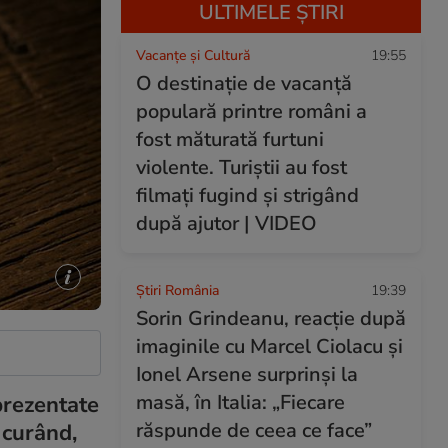
ULTIMELE ȘTIRI
Vacanțe și Cultură
19:55
O destinație de vacanță
populară printre români a
fost măturată furtuni
violente. Turiștii au fost
filmați fugind și strigând
după ajutor | VIDEO
Știri România
19:39
Sorin Grindeanu, reacție după
imaginile cu Marcel Ciolacu și
Ionel Arsene surprinși la
masă, în Italia: „Fiecare
prezentate
răspunde de ceea ce face”
 curând,