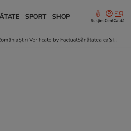
ĂTATE
SPORT
SHOP
Susține
Cont
Caută
Sănătate și Fitness
ce
 culinare
-România
Știri Verificate by Factual
Sănătatea ca stil de vi
 și legume
rea plantelor