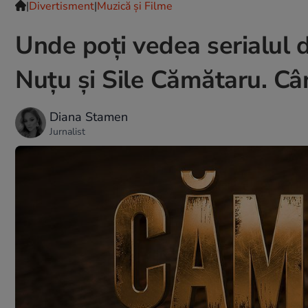
|
Divertisment
|
Muzică și Filme
Unde poți vedea serialul 
Nuțu și Sile Cămătaru. C
Diana Stamen
Jurnalist