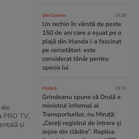
Știri Externe
19:39
Un rechin în vârstă de peste
150 de ani care a eșuat pe o
plajă din Irlanda i-a fascinat
pe cercetători: este
considerat tânăr pentru
specia lui
Politică
19:15
Grindeanu spune că Drulă e
ministrul informal al
 ale
Transporturilor, nu Miruță:
la PRO TV,
„Cereți registrul de intrare și
entală și
ieșire din clădire”. Replica