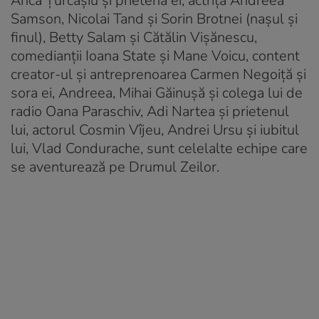
Anca Țurcașiu și prietena ei, actrița Andreea
Samson, Nicolai Tand și Sorin Brotnei (nașul și
finul), Betty Salam și Cătălin Vişănescu,
comedianții Ioana State și Mane Voicu, content
creator-ul şi antreprenoarea Carmen Negoiță și
sora ei, Andreea, Mihai Găinușă și colega lui de
radio Oana Paraschiv, Adi Nartea și prietenul
lui, actorul Cosmin Vîjeu, Andrei Ursu și iubitul
lui, Vlad Condurache, sunt celelalte echipe care
se aventurează pe Drumul Zeilor.