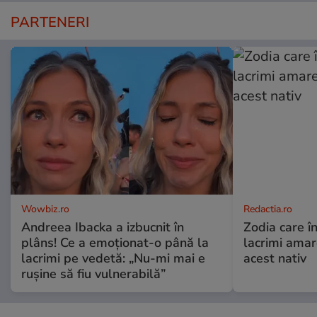
PARTENERI
Wowbiz.ro
Redactia.ro
Andreea Ibacka a izbucnit în
Zodia care în
plâns! Ce a emoționat-o până la
lacrimi ama
lacrimi pe vedetă: „Nu-mi mai e
acest nativ
rușine să fiu vulnerabilă”