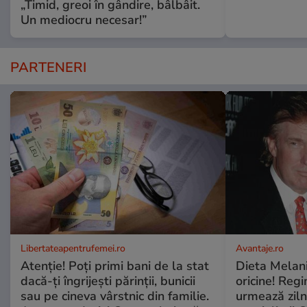
„Timid, greoi în gândire, bâlbâit.
Un mediocru necesar!”
PARTENERI
Libertateapentrufemei.ro
Avantaje.ro
Atenție! Poți primi bani de la stat
Dieta Melan
dacă-ți îngrijești părinții, bunicii
oricine! Regi
sau pe cineva vârstnic din familie.
urmează zilni