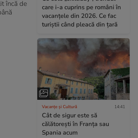
t încă de
care i-a cuprins pe români în
 până
vacanțele din 2026. Ce fac
turiștii când pleacă din țară
Vacanțe și Cultură
14:41
Cât de sigur este să
călătorești în Franța sau
Spania acum