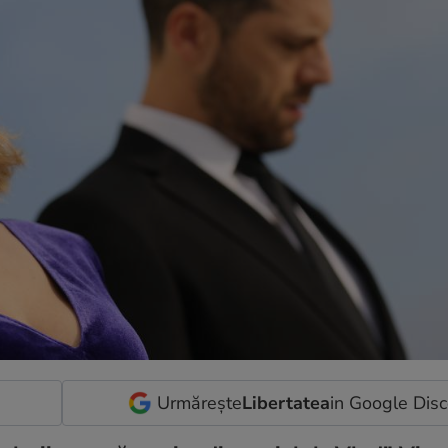
Urmărește
Libertatea
in Google Dis