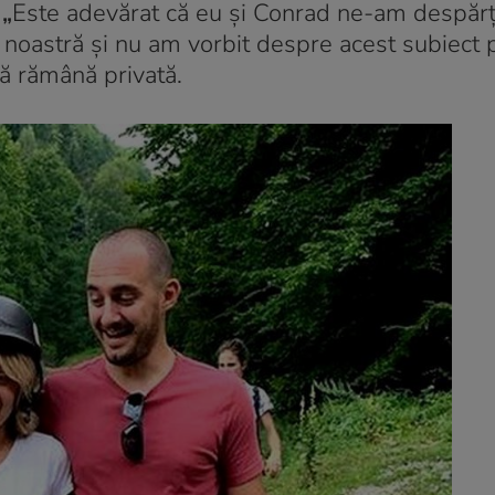
„
Este adevărat că eu și Conrad ne-am despărți
a noastră și nu am vorbit despre acest subiect
să rămână privată.