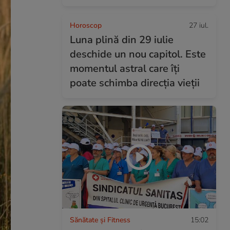
Horoscop
27 iul.
Luna plină din 29 iulie
deschide un nou capitol. Este
momentul astral care îți
poate schimba direcția vieții
Sănătate și Fitness
15:02