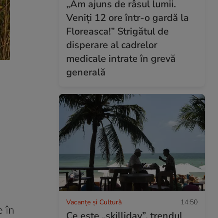
„Am ajuns de râsul lumii.
Veniți 12 ore într-o gardă la
Floreasca!” Strigătul de
disperare al cadrelor
medicale intrate în grevă
generală
Vacanțe și Cultură
14:50
e în
Ce este „skilliday”, trendul