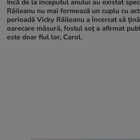
Încă de la începutul anului au existat spec
Răileanu nu mai formează un cuplu cu acto
perioadă Vicky Răileanu a încercat să țină 
oarecare măsură, fostul soț a afirmat publ
este doar fiul lor, Carol.