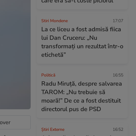
care era să-l coste piciorul
Stiri Mondene
17:07
La ce liceu a fost admisă fiica
lui Dan Cruceru: „Nu
transformați un rezultat într-o
etichetă”
Politică
16:55
Radu Miruță, despre salvarea
TAROM: „Nu trebuie să
moară!” De ce a fost destituit
directorul pus de PSD
cover
Știri Externe
16:52