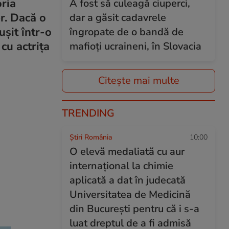
oria
A fost să culeagă ciuperci,
r. Dacă o
dar a găsit cadavrele
ușit într-o
îngropate de o bandă de
cu actrița
mafioți ucraineni, în Slovacia
Citește mai multe
TRENDING
Știri România
10:00
O elevă medaliată cu aur
internațional la chimie
aplicată a dat în judecată
Universitatea de Medicină
din București pentru că i s-a
luat dreptul de a fi admisă