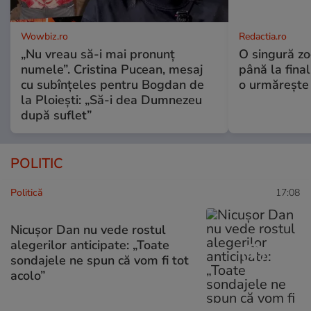
Wowbiz.ro
Redactia.ro
„Nu vreau să-i mai pronunț
O singură zo
numele”. Cristina Pucean, mesaj
până la final
cu subînțeles pentru Bogdan de
o urmărește 
la Ploiești: „Să-i dea Dumnezeu
după suflet”
POLITIC
Politică
17:08
Nicușor Dan nu vede rostul
alegerilor anticipate: „Toate
sondajele ne spun că vom fi tot
acolo”