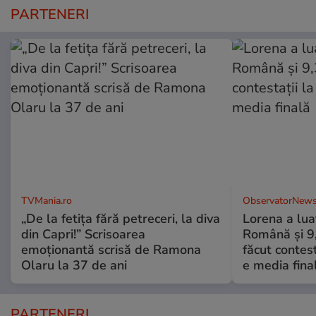
PARTENERI
TVMania.ro
ObservatorNews
„De la fetița fără petreceri, la diva
Lorena a lua
din Capri!” Scrisoarea
Română şi 9,3
emoționantă scrisă de Ramona
făcut contes
Olaru la 37 de ani
e media fina
PARTENERI