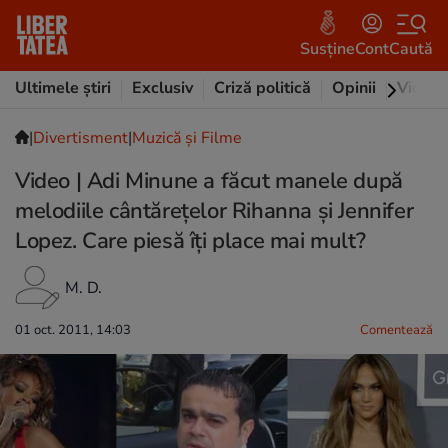
Susține
Cont
Caută
Ultimele știri
Exclusiv
Criză politică
Opinii
Video
|
Divertisment
|
Muzică și Filme
Video | Adi Minune a făcut manele după
melodiile cântărețelor Rihanna și Jennifer
Lopez. Care piesă îți place mai mult?
M. D.
01 oct. 2011, 14:03
Comentează