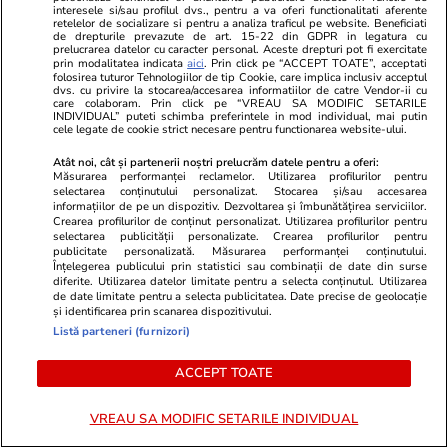
interesele si/sau profilul dvs., pentru a va oferi functionalitati aferente
retelelor de socializare si pentru a analiza traficul pe website. Beneficiati
de drepturile prevazute de art. 15-22 din GDPR in legatura cu
prelucrarea datelor cu caracter personal. Aceste drepturi pot fi exercitate
prin modalitatea indicata
aici
. Prin click pe “ACCEPT TOATE”, acceptati
Lifestyle
13 iul.
folosirea tuturor Tehnologiilor de tip Cookie, care implica inclusiv acceptul
dvs. cu privire la stocarea/accesarea informatiilor de catre Vendor-ii cu
care colaboram. Prin click pe “VREAU SA MODIFIC SETARILE
INDIVIDUAL” puteti schimba preferintele in mod individual, mai putin
cele legate de cookie strict necesare pentru functionarea website-ului.
Ce este uleiul de neem și la ce
Atât noi, cât și partenerii noștri prelucrăm datele pentru a oferi:
folosește
Măsurarea performanței reclamelor. Utilizarea profilurilor pentru
selectarea conținutului personalizat. Stocarea și/sau accesarea
informațiilor de pe un dispozitiv. Dezvoltarea și îmbunătățirea serviciilor.
Crearea profilurilor de conținut personalizat. Utilizarea profilurilor pentru
selectarea publicității personalizate. Crearea profilurilor pentru
publicitate personalizată. Măsurarea performanței conținutului.
Înțelegerea publicului prin statistici sau combinații de date din surse
diferite. Utilizarea datelor limitate pentru a selecta conținutul. Utilizarea
Știri România
19:00
de date limitate pentru a selecta publicitatea. Date precise de geolocație
„Absolut toate revoltele
și identificarea prin scanarea dispozitivului.
Listă parteneri (furnizori)
noastre de-o viață împotriva lui
Ceaușescu și a tuturor micilor
ACCEPT TOATE
dictatori «care ne călăresc »”.
VREAU SA MODIFIC SETARILE INDIVIDUAL
Reportaj despre Lia și Dan