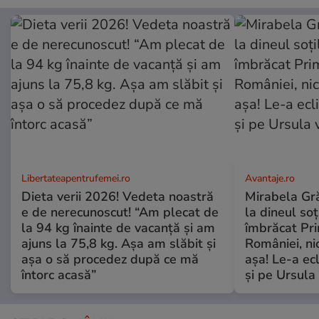
Libertateapentrufemei.ro
Avantaje.ro
Dieta verii 2026! Vedeta noastră
Mirabela Grăd
e de nerecunoscut! “Am plecat de
la dineul so
la 94 kg înainte de vacanță și am
îmbrăcat Pr
ajuns la 75,8 kg. Așa am slăbit și
României, ni
așa o să procedez după ce mă
așa! Le-a ec
întorc acasă”
și pe Ursula