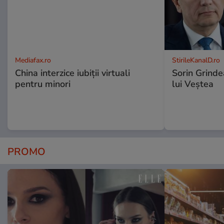
Mediafax.ro
StirileKanalD.ro
China interzice iubiții virtuali
Sorin Grinde
pentru minori
lui Veștea
PROMO