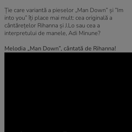
Ție care variantă a pieselor „Man Down” și ”Im
into you” îți place mai mult: cea originală a
cântărețelor Rihanna și J.Lo sau cea a
interpretului de manele, Adi Minune?
Melodia „Man Down”, cântată de Rihanna!