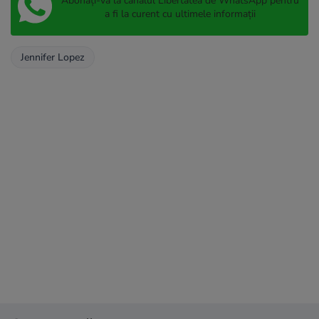
Abonați-vă la canalul Libertatea de WhatsApp pentru
a fi la curent cu ultimele informații
Jennifer Lopez