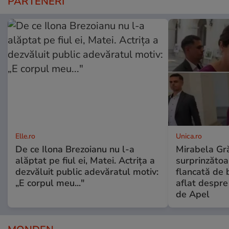
PARTENERI
Elle.ro
Unica.ro
De ce Ilona Brezoianu nu l-a
Mirabela Gră
alăptat pe fiul ei, Matei. Actrița a
surprinzătoar
dezvăluit public adevăratul motiv:
flancată de 
„E corpul meu..."
aflat despre
de Apel