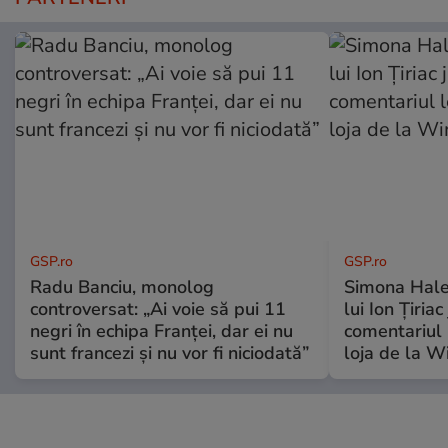
GSP.ro
GSP.ro
Radu Banciu, monolog
Simona Hale
controversat: „Ai voie să pui 11
lui Ion Țiriac
negri în echipa Franței, dar ei nu
comentariul 
sunt francezi și nu vor fi niciodată”
loja de la 