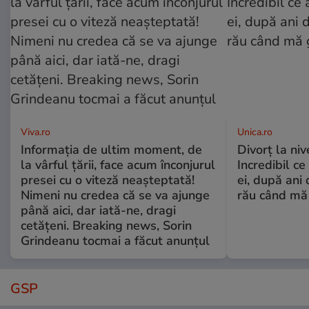
Viva.ro
Unica.ro
Informația de ultim moment, de
Divorț la nive
la vârful țării, face acum înconjurul
Incredibil ce
presei cu o viteză neașteptată!
ei, după ani 
Nimeni nu credea că se va ajunge
rău când mă
până aici, dar iată-ne, dragi
cetățeni. Breaking news, Sorin
Grindeanu tocmai a făcut anunțul
GSP