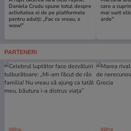
Daniela Crudu spune totul despre
care a cupri
activitatea ei de pe platformele
mai sunt eli
pentru adulți: „Fac ce vreau, e
arde"
wow!”
PARTENERI
GSP.ro
GSP.ro