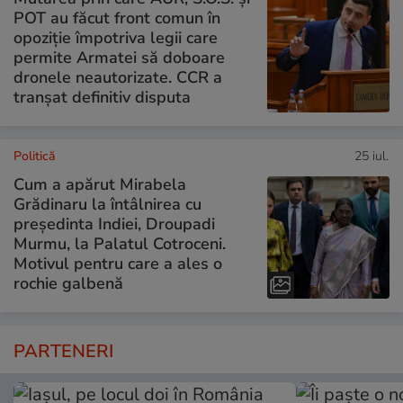
POT au făcut front comun în
opoziție împotriva legii care
permite Armatei să doboare
dronele neautorizate. CCR a
tranșat definitiv disputa
Politică
25 iul.
Cum a apărut Mirabela
Grădinaru la întâlnirea cu
președinta Indiei, Droupadi
Murmu, la Palatul Cotroceni.
Motivul pentru care a ales o
rochie galbenă
PARTENERI