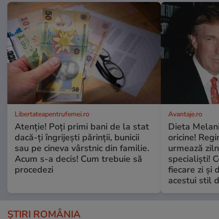
Libertateapentrufemei.ro
Avantaje.ro
Atenție! Poți primi bani de la stat
Dieta Melan
dacă-ți îngrijești părinții, bunicii
oricine! Regi
sau pe cineva vârstnic din familie.
urmează zilni
Acum s-a decis! Cum trebuie să
specialiști! 
procedezi
fiecare zi și 
acestui stil 
ȘTIRI ROMÂNIA