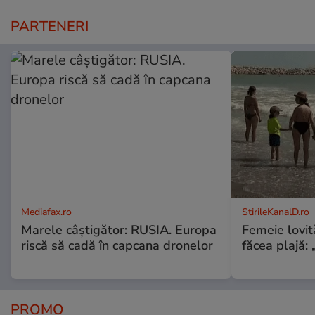
PARTENERI
Mediafax.ro
StirileKanalD.ro
Marele câștigător: RUSIA. Europa
Femeie lovit
riscă să cadă în capcana dronelor
făcea plajă: „
PROMO