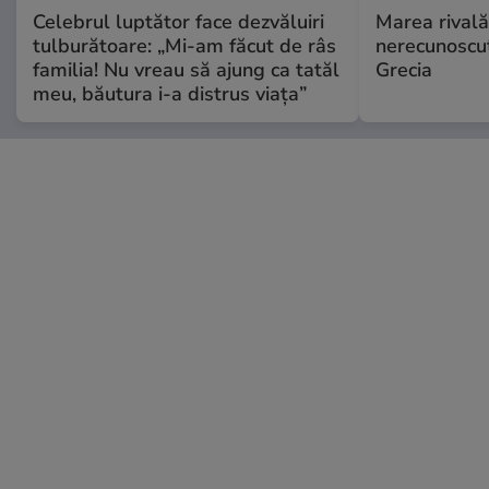
Celebrul luptător face dezvăluiri
Marea rivală
tulburătoare: „Mi-am făcut de râs
nerecunoscut
familia! Nu vreau să ajung ca tatăl
Grecia
meu, băutura i-a distrus viața”