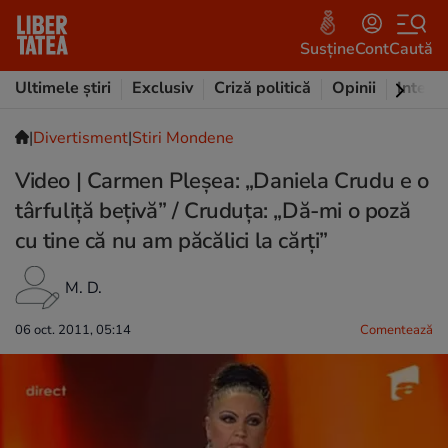
Susține
Cont
Caută
Ultimele știri
Exclusiv
Criză politică
Opinii
Intervi
|
Divertisment
|
Stiri Mondene
Video | Carmen Pleșea: „Daniela Crudu e o
târfuliță bețivă” / Cruduța: „Dă-mi o poză
cu tine că nu am păcălici la cărți”
M. D.
06 oct. 2011, 05:14
Comentează