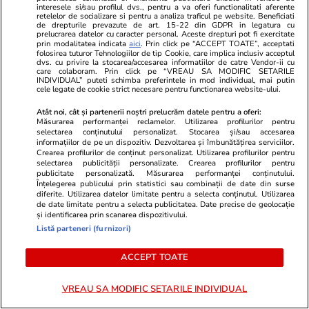
interesele si/sau profilul dvs., pentru a va oferi functionalitati aferente
retelelor de socializare si pentru a analiza traficul pe website. Beneficiati
de drepturile prevazute de art. 15-22 din GDPR in legatura cu
prelucrarea datelor cu caracter personal. Aceste drepturi pot fi exercitate
prin modalitatea indicata
aici
. Prin click pe “ACCEPT TOATE”, acceptati
folosirea tuturor Tehnologiilor de tip Cookie, care implica inclusiv acceptul
Opinii
24 iul.
dvs. cu privire la stocarea/accesarea informatiilor de catre Vendor-ii cu
care colaboram. Prin click pe “VREAU SA MODIFIC SETARILE
INDIVIDUAL” puteti schimba preferintele in mod individual, mai putin
cele legate de cookie strict necesare pentru functionarea website-ului.
România fricii: Cum am ajuns să
Atât noi, cât și partenerii noștri prelucrăm datele pentru a oferi:
Măsurarea performanței reclamelor. Utilizarea profilurilor pentru
trăim din spaimă în spaimă
selectarea conținutului personalizat. Stocarea și/sau accesarea
informațiilor de pe un dispozitiv. Dezvoltarea și îmbunătățirea serviciilor.
Crearea profilurilor de conținut personalizat. Utilizarea profilurilor pentru
selectarea publicității personalizate. Crearea profilurilor pentru
publicitate personalizată. Măsurarea performanței conținutului.
Înțelegerea publicului prin statistici sau combinații de date din surse
diferite. Utilizarea datelor limitate pentru a selecta conținutul. Utilizarea
Opinii
23 iul.
de date limitate pentru a selecta publicitatea. Date precise de geolocație
și identificarea prin scanarea dispozitivului.
Listă parteneri (furnizori)
Țoiu, arestează-mă dacă
ACCEPT TOATE
altceva n-ai de făcut!
VREAU SA MODIFIC SETARILE INDIVIDUAL