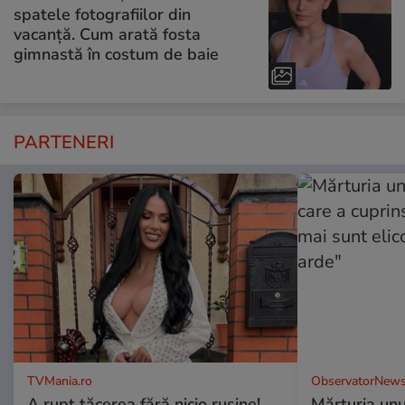
spatele fotografiilor din
vacanță. Cum arată fosta
gimnastă în costum de baie
PARTENERI
TVMania.ro
ObservatorNews
A rupt tăcerea fără nicio rușine!
Mărturia unu