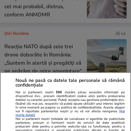
cel mai probabil, distrus,
conform ANMDMR
Știri România
26 iul.
Reacția NATO după cele trei
drone doborâte în România:
„Suntem în alertă și pregătiți să
ne apărăm de orice amenințare”
Nouă ne pasă ca datele tale personale să rămână
confidențiale
Noi și partenerii noștri
596
stocăm și/sau accesăm informații pe
Opinii
24 iul.
dispozitivul dvs., precum identificatorii cookie unici pentru prelucrarea
datelor cu caracter personal. Puteți accepta sau gestiona preferințele dvs.
făcând clic mai jos, respectiv vă puteți opune utilizării unui interes legitim
în orice moment pe pagina cu politica de confidențialitate. Aceste alegeri
Inteligența artificială va
vor fi raportate partenerilor noștri și nu vă vor afecta navigarea.
Mai
multe detalii
remodela economia mondială și
Noi si partenerii nostri (retelele de socializare si agentiile de publicitate
partenere, precum si furnizorii nostri de servicii de date analitice)
politica monetară
prelucram date pentru a permite website-ului sa functioneze, pentru a
personaliza continutul si anunturile publicitare afisate in functie de