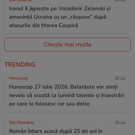
Iranul îl jignește pe Volodimir Zelenski și
amenință Ucraina cu un „răspuns” după
atacurile din Marea Caspică
Citește mai multe
TRENDING
Horoscop
26 iul.
Horoscop 27 iulie 2026. Balanțele vor simți
nevoia să scoată la lumină talente și înzestrări
pe care le folosesc rar sau deloc
Știri România
26 iul.
Român întors acasă după 25 de ani în