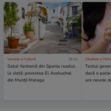
Vacanțe și Cultură
26 iul.
Sănătate și Fitn
Satul-fantomă din Spania readus
Testul genom
la viață: povestea El Acebuchal
dacă o pacie
din Munții Malaga
are nevoie d