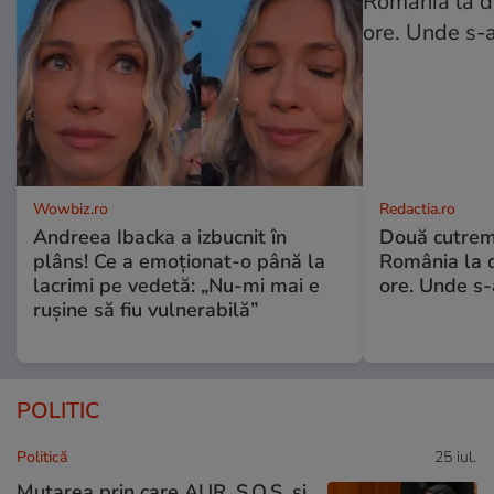
Wowbiz.ro
Redactia.ro
Andreea Ibacka a izbucnit în
Două cutrem
plâns! Ce a emoționat-o până la
România la d
lacrimi pe vedetă: „Nu-mi mai e
ore. Unde s
rușine să fiu vulnerabilă”
POLITIC
Politică
25 iul.
Mutarea prin care AUR, S.O.S. și