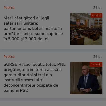
Politică
24 iul.
Analiză
Marii câștigători ai legii
salarizării unitare:
parlamentarii. Lefuri mărite în
următorii ani cu sume cuprinse
în 5.000 și 7.000 de lei
Politică
24 iul.
SURSE Război politic total. PNL
Exclusiv
pregătește trimiterea acasă a
garniturilor doi și trei din
instituțiile statului și
deconcentratele ocupate de
oamenii PSD