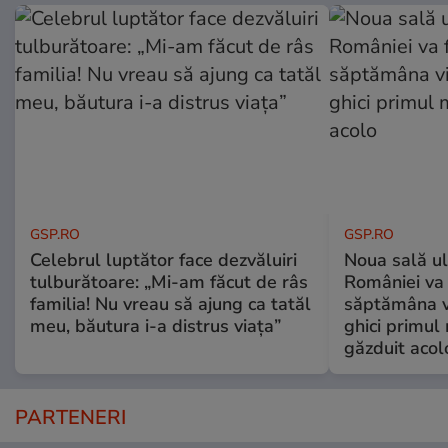
GSP.RO
GSP.RO
Celebrul luptător face dezvăluiri
Noua sală u
tulburătoare: „Mi-am făcut de râs
României va 
familia! Nu vreau să ajung ca tatăl
săptămâna vi
meu, băutura i-a distrus viața”
ghici primul 
găzduit acol
PARTENERI