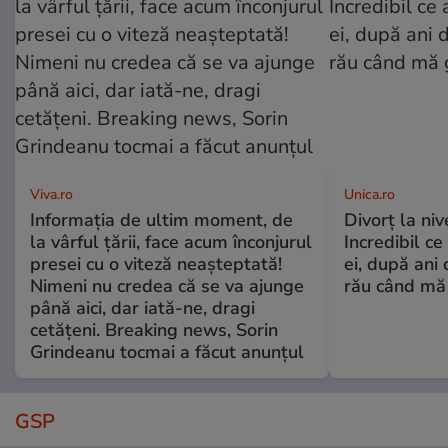
Viva.ro
Unica.ro
Informația de ultim moment, de
Divorț la nive
la vârful țării, face acum înconjurul
Incredibil ce
presei cu o viteză neașteptată!
ei, după ani 
Nimeni nu credea că se va ajunge
rău când mă
până aici, dar iată-ne, dragi
cetățeni. Breaking news, Sorin
Grindeanu tocmai a făcut anunțul
GSP