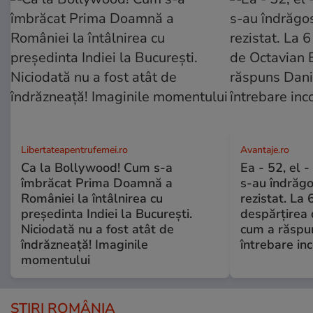
Libertateapentrufemei.ro
Avantaje.ro
Ca la Bollywood! Cum s-a
Ea - 52, el 
îmbrăcat Prima Doamnă a
s-au îndrăgos
României la întâlnirea cu
rezistat. La 
președinta Indiei la București.
despărțirea 
Niciodată nu a fost atât de
cum a răspu
îndrăzneață! Imaginile
întrebare i
momentului
ȘTIRI ROMÂNIA