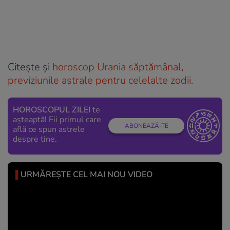
Citește și
horoscop Urania săptămânal,
previziunile astrale pentru celelalte zodii.
HOROSCOPUL ZILEI
te
așteaptă! Fii primul care
ABONEAZĂ-TE
află ce spun astrele
despre tine.
URMĂREȘTE CEL MAI NOU VIDEO