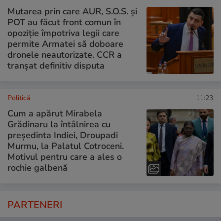
Mutarea prin care AUR, S.O.S. și
POT au făcut front comun în
opoziție împotriva legii care
permite Armatei să doboare
dronele neautorizate. CCR a
tranșat definitiv disputa
Politică
11:23
Cum a apărut Mirabela
Grădinaru la întâlnirea cu
președinta Indiei, Droupadi
Murmu, la Palatul Cotroceni.
Motivul pentru care a ales o
rochie galbenă
PARTENERI