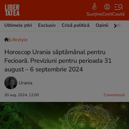
Susține
Cont
Caută
Ultimele știri
Exclusiv
Criză politică
Opinii
Intervi
|
Lifestyle
Horoscop Urania săptămânal pentru
Fecioară. Previziuni pentru perioada 31
august – 6 septembrie 2024
Urania
30 aug. 2024, 12:00
Comentează