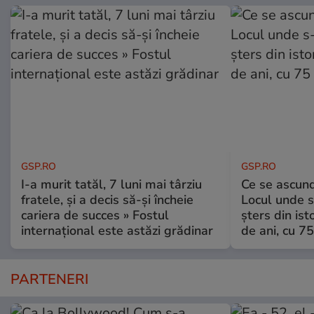
GSP.RO
GSP.RO
I-a murit tatăl, 7 luni mai târziu
Ce se ascund
fratele, și a decis să-și încheie
Locul unde s-
cariera de succes » Fostul
șters din ist
internațional este astăzi grădinar
de ani, cu 7
PARTENERI