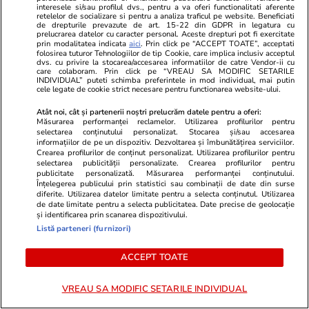
interesele si/sau profilul dvs., pentru a va oferi functionalitati aferente
perioada 25 – 31 iulie 2026. Luna Plină în
retelelor de socializare si pentru a analiza traficul pe website. Beneficiati
de drepturile prevazute de art. 15-22 din GDPR in legatura cu
prelucrarea datelor cu caracter personal. Aceste drepturi pot fi exercitate
Vărsător
prin modalitatea indicata
aici
. Prin click pe “ACCEPT TOATE”, acceptati
folosirea tuturor Tehnologiilor de tip Cookie, care implica inclusiv acceptul
dvs. cu privire la stocarea/accesarea informatiilor de catre Vendor-ii cu
care colaboram. Prin click pe “VREAU SA MODIFIC SETARILE
INDIVIDUAL” puteti schimba preferintele in mod individual, mai putin
cele legate de cookie strict necesare pentru functionarea website-ului.
Atât noi, cât și partenerii noștri prelucrăm datele pentru a oferi:
Măsurarea performanței reclamelor. Utilizarea profilurilor pentru
selectarea conținutului personalizat. Stocarea și/sau accesarea
informațiilor de pe un dispozitiv. Dezvoltarea și îmbunătățirea serviciilor.
Crearea profilurilor de conținut personalizat. Utilizarea profilurilor pentru
selectarea publicității personalizate. Crearea profilurilor pentru
publicitate personalizată. Măsurarea performanței conținutului.
Înțelegerea publicului prin statistici sau combinații de date din surse
diferite. Utilizarea datelor limitate pentru a selecta conținutul. Utilizarea
de date limitate pentru a selecta publicitatea. Date precise de geolocație
și identificarea prin scanarea dispozitivului.
Listă parteneri (furnizori)
Horoscop
21:50
Vacanțe și Cultu
Horoscop 26 iulie 2026. Racii
Proiect gigan
ACCEPT TOATE
încep o perioadă mai dificilă în
România: Ser
VREAU SA MODIFIC SETARILE INDIVIDUAL
relația cu superiorii, poate și pe
autostrada A