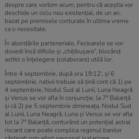
despre care vorbim acum, pentru că aceștia vor
deschide un ciclu nou existențial, de un an,
bazat pe premisele conturate în ultima vreme
ca o necesitate.
În abordările parteneriale, Fecioarele se vor
dovedi însă dificile și „chițibușare”, blocând
astfel o înțelegere (colaborare) utilă lor.
Între 4 septembrie, după ora 19:12′, și 6
septembrie, nativii trebuie să țină cont că 1) pe
4 septembrie, Nodul Sud al Lunii, Luna Neagră
și Venus se vor afla în conjuncție, la 7° Balanță
și că 2) pe 5 septembrie dimineața, Nodul Sud
al Lunii, Luna Neagră, Luna și Venus se vor afla
tot la 7° Balanță, conturând un potențial astral
riscant care poate complica regimul banilor
câștigați prin efort personal (salarizare,