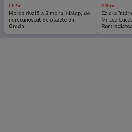
GSP.ro
GSP.ro
Marea rivală a Simonei Halep, de
Ce s-a întâmp
nerecunoscut pe plajele din
Mircea Luces
Grecia
Romradiatoa