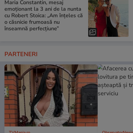
Maria Constantin, mesaj
emoționant la 3 ani de la nunta
cu Robert Stoica: „Am înțeles că
o căsnicie frumoasă nu
înseamnă perfecțiune”
PARTENERI
TVMania.ro
ObservatorNews