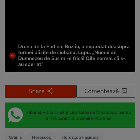
Drona de la Padina, Buzău, a explodat deasupra
turmei păzite de ciobanul Lupu. „Numai de
Dumnezeu de Sus mi-e frică! Oile normal că s-
au speriat”
Share
Comentează
Abonați-vă la canalul Libertatea de WhatsApp pentru
a fi la curent cu ultimele informații
Urania
Horoscop
Horoscop Fecioara