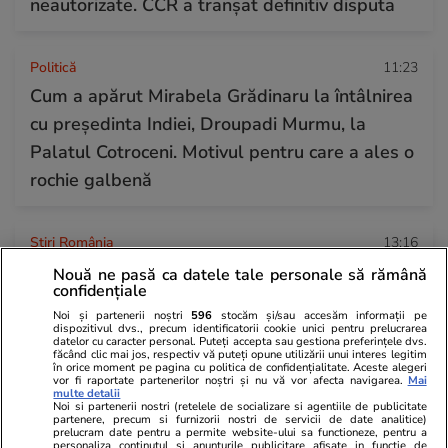
neautorizate. CCR a tranșat definitiv disputa
Politică
11:23
Cum a apărut Mirabela Grădinaru la întâlnirea
cu președinta Indiei, Droupadi Murmu, la
Palatul Cotroceni. Motivul pentru care a ales o
rochie galbenă
Știri România
13:16
Judecătoarea Raluca Moroșanu a dat România
Nouă ne pasă ca datele tale personale să rămână
confidențiale
în judecată la CEDO după ce a fost exclusă din
Noi și partenerii noștri
596
stocăm și/sau accesăm informații pe
două dosare în urma documentarului Recorder
dispozitivul dvs., precum identificatorii cookie unici pentru prelucrarea
datelor cu caracter personal. Puteți accepta sau gestiona preferințele dvs.
„Justiție capturată”
făcând clic mai jos, respectiv vă puteți opune utilizării unui interes legitim
în orice moment pe pagina cu politica de confidențialitate. Aceste alegeri
vor fi raportate partenerilor noștri și nu vă vor afecta navigarea.
Mai
multe detalii
Noi si partenerii nostri (retelele de socializare si agentiile de publicitate
Horoscop
24 iul.
partenere, precum si furnizorii nostri de servicii de date analitice)
prelucram date pentru a permite website-ului sa functioneze, pentru a
Horoscop Urania | Previziuni astrologice pentru
personaliza continutul si anunturile publicitare afisate in functie de