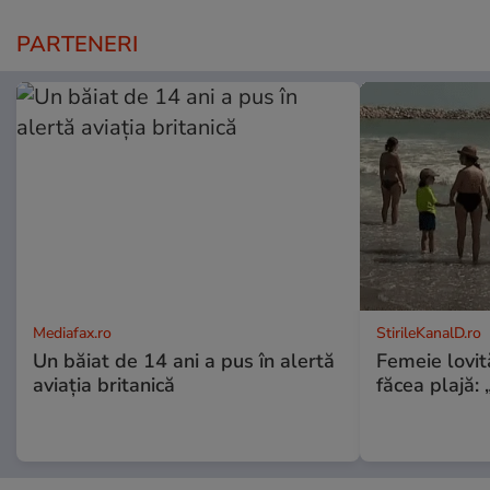
PARTENERI
Mediafax.ro
StirileKanalD.ro
Un băiat de 14 ani a pus în alertă
Femeie lovit
aviația britanică
făcea plajă: „