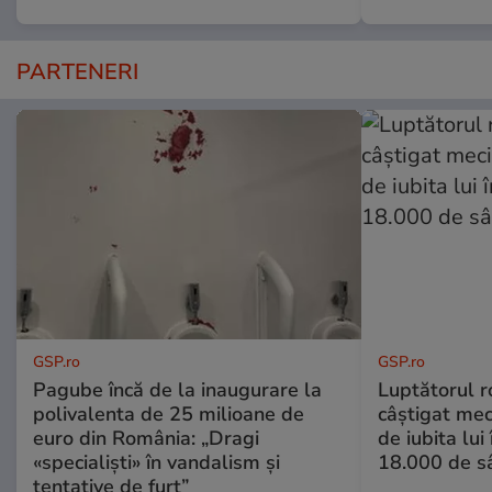
PARTENERI
GSP.ro
GSP.ro
Pagube încă de la inaugurare la
Luptătorul 
polivalenta de 25 milioane de
câștigat meci
euro din România: „Dragi
de iubita lui
«specialiști» în vandalism și
18.000 de s
tentative de furt”