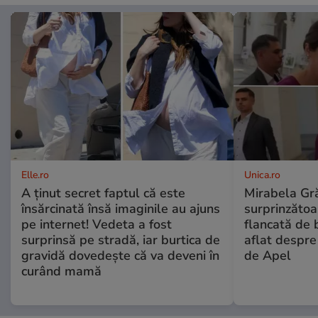
Elle.ro
Unica.ro
A ținut secret faptul că este
Mirabela Gră
însărcinată însă imaginile au ajuns
surprinzătoar
pe internet! Vedeta a fost
flancată de 
surprinsă pe stradă, iar burtica de
aflat despre
gravidă dovedește că va deveni în
de Apel
curând mamă