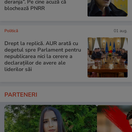
deranja”. Pe cine acuză că
blochează PNRR
Politică
01 aug.
Drept la replică. AUR arată cu
degetul spre Parlament pentru
nepublicarea nici la cerere a
declarațiilor de avere ale
liderilor săi
PARTENERI