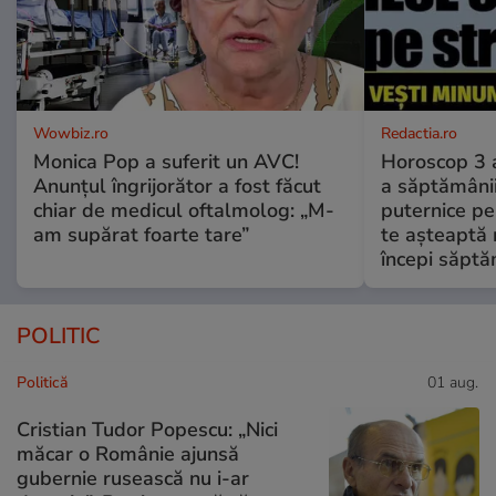
Wowbiz.ro
Redactia.ro
Monica Pop a suferit un AVC!
Horoscop 3 
Anunțul îngrijorător a fost făcut
a săptămânii
chiar de medicul oftalmolog: „M-
puternice pe
am supărat foarte tare”
te așteaptă 
începi săptă
POLITIC
Politică
01 aug.
Cristian Tudor Popescu: „Nici
măcar o Românie ajunsă
gubernie rusească nu i-ar