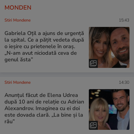
MONDEN
Stiri Mondene
15:43
Gabriela Oțil a ajuns de urgență
la spital. Ce a pățit vedeta după
o ieșire cu prietenele în oraș.
„N-am avut niciodată ceva de
genul ăsta”
Stiri Mondene
14:30
Anunțul făcut de Elena Udrea
după 10 ani de relație cu Adrian
Alexandrov. Imaginea cu ei doi
este dovada clară. „La bine și la
rău”