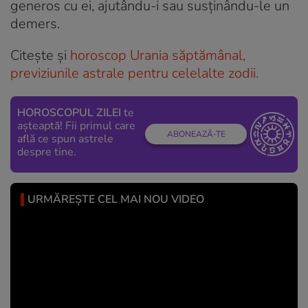
generos cu ei, ajutându-i sau susținându-le un
demers.
Citește și
horoscop Urania săptămânal,
previziunile astrale pentru celelalte zodii.
HOROSCOPUL ZILEI
te
așteaptă! Fii primul care
ABONEAZĂ-TE
află ce spun astrele
despre tine.
URMĂREȘTE CEL MAI NOU VIDEO