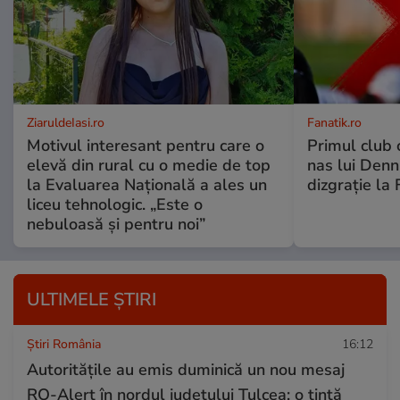
ZiaruldeIasi.ro
Fanatik.ro
Motivul interesant pentru care o
Primul club c
elevă din rural cu o medie de top
nas lui Denni
la Evaluarea Națională a ales un
dizgrație la 
liceu tehnologic. „Este o
nebuloasă și pentru noi”
ULTIMELE ȘTIRI
Știri România
16:12
Autoritățile au emis duminică un nou mesaj
RO-Alert în nordul județului Tulcea: o ţintă