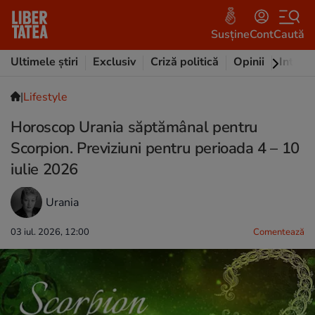
Susține
Cont
Caută
Ultimele știri
Exclusiv
Criză politică
Opinii
Intervi
|
Lifestyle
Horoscop Urania săptămânal pentru
Scorpion. Previziuni pentru perioada 4 – 10
iulie 2026
Urania
03 iul. 2026, 12:00
Comentează