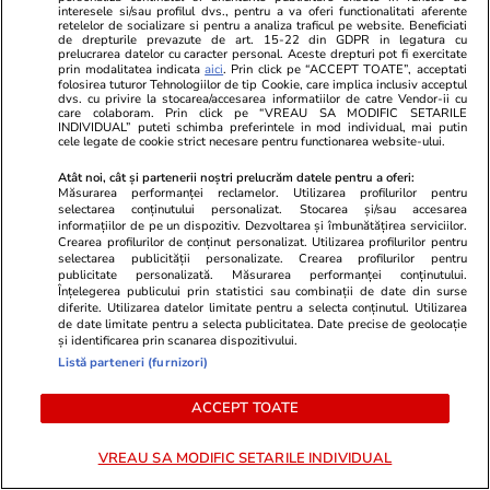
interesele si/sau profilul dvs., pentru a va oferi functionalitati aferente
retelelor de socializare si pentru a analiza traficul pe website. Beneficiati
de drepturile prevazute de art. 15-22 din GDPR in legatura cu
prelucrarea datelor cu caracter personal. Aceste drepturi pot fi exercitate
prin modalitatea indicata
aici
. Prin click pe “ACCEPT TOATE”, acceptati
folosirea tuturor Tehnologiilor de tip Cookie, care implica inclusiv acceptul
dvs. cu privire la stocarea/accesarea informatiilor de catre Vendor-ii cu
care colaboram. Prin click pe “VREAU SA MODIFIC SETARILE
INDIVIDUAL” puteti schimba preferintele in mod individual, mai putin
cele legate de cookie strict necesare pentru functionarea website-ului.
Atât noi, cât și partenerii noștri prelucrăm datele pentru a oferi:
Măsurarea performanței reclamelor. Utilizarea profilurilor pentru
selectarea conținutului personalizat. Stocarea și/sau accesarea
informațiilor de pe un dispozitiv. Dezvoltarea și îmbunătățirea serviciilor.
Lifestyle
12:57
Lifestyle
Crearea profilurilor de conținut personalizat. Utilizarea profilurilor pentru
selectarea publicității personalizate. Crearea profilurilor pentru
Scuza incredibilă a unei șoferițe
Faimoșii adi
publicitate personalizată. Măsurarea performanței conținutului.
Înțelegerea publicului prin statistici sau combinații de date din surse
care a parcat ilegal: „Am plecat
costă o aver
diferite. Utilizarea datelor limitate pentru a selecta conținutul. Utilizarea
de date limitate pentru a selecta publicitatea. Date precise de geolocație
să…”. Biletul viral care a cucerit
primul magaz
și identificarea prin scanarea dispozitivului.
internetul
București și 
Listă parteneri (furnizori)
ACCEPT TOATE
VREAU SA MODIFIC SETARILE INDIVIDUAL
Lifestyle
01 aug.