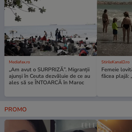
Mediafax.ro
StirileKanalD.ro
„Am avut o SURPRIZĂ”. Migranții
Femeie lovit
ajunși în Ceuta dezvăluie de ce au
făcea plajă: „
ales să se ÎNTOARCĂ în Maroc
PROMO