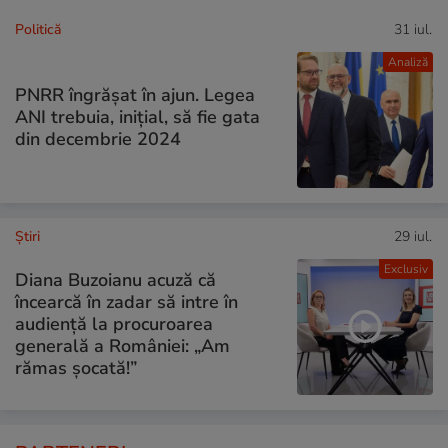
Politică
31 iul.
Analiză
PNRR îngrășat în ajun. Legea
ANI trebuia, inițial, să fie gata
din decembrie 2024
Ştiri
29 iul.
Exclusiv
Diana Buzoianu acuză că
încearcă în zadar să intre în
audiență la procuroarea
generală a României: „Am
rămas șocată!”