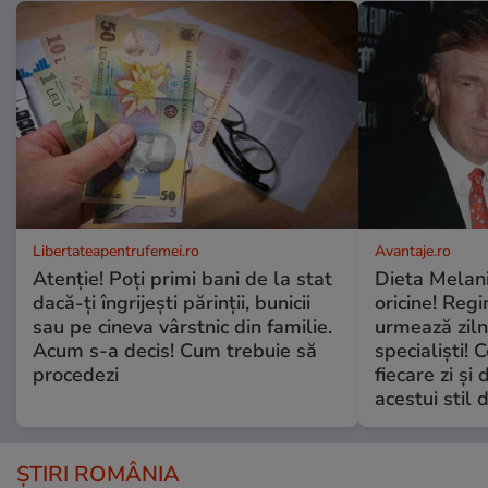
Libertateapentrufemei.ro
Avantaje.ro
Atenție! Poți primi bani de la stat
Dieta Melan
dacă-ți îngrijești părinții, bunicii
oricine! Regi
sau pe cineva vârstnic din familie.
urmează zilni
Acum s-a decis! Cum trebuie să
specialiști! 
procedezi
fiecare zi și 
acestui stil 
ȘTIRI ROMÂNIA