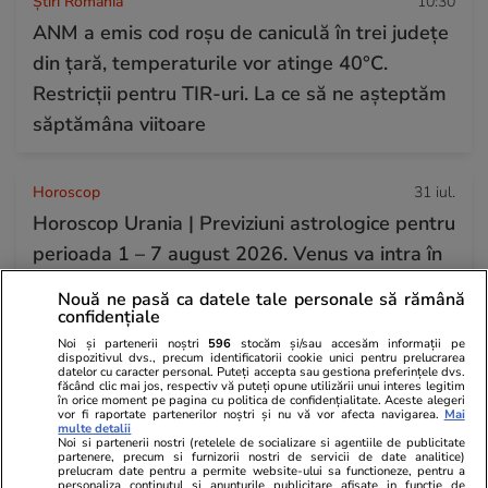
Știri România
10:30
ANM a emis cod roșu de caniculă în trei județe
din țară, temperaturile vor atinge 40°C.
Restricții pentru TIR-uri. La ce să ne așteptăm
săptămâna viitoare
Horoscop
31 iul.
Horoscop Urania | Previziuni astrologice pentru
perioada 1 – 7 august 2026. Venus va intra în
zodia Balanței
Nouă ne pasă ca datele tale personale să rămână
confidențiale
Noi și partenerii noștri
596
stocăm și/sau accesăm informații pe
Știri România
07:00
dispozitivul dvs., precum identificatorii cookie unici pentru prelucrarea
datelor cu caracter personal. Puteți accepta sau gestiona preferințele dvs.
Loto 6/49 din 2 august 2026. Report de peste
făcând clic mai jos, respectiv vă puteți opune utilizării unui interes legitim
în orice moment pe pagina cu politica de confidențialitate. Aceste alegeri
9 milioane de euro la 6/49, categoria I
vor fi raportate partenerilor noștri și nu vă vor afecta navigarea.
Mai
multe detalii
Noi si partenerii nostri (retelele de socializare si agentiile de publicitate
partenere, precum si furnizorii nostri de servicii de date analitice)
prelucram date pentru a permite website-ului sa functioneze, pentru a
personaliza continutul si anunturile publicitare afisate in functie de