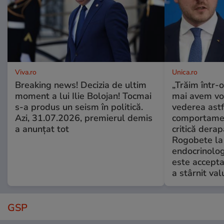
Viva.ro
Unica.ro
Breaking news! Decizia de ultim
„Trăim într-
moment a lui Ilie Bolojan! Tocmai
mai avem vo
s-a produs un seism în politică.
vederea astf
Azi, 31.07.2026, premierul demis
comportamen
a anunțat tot
critică derap
Rogobete la
endocrinolog
este accepta
a stârnit valu
GSP