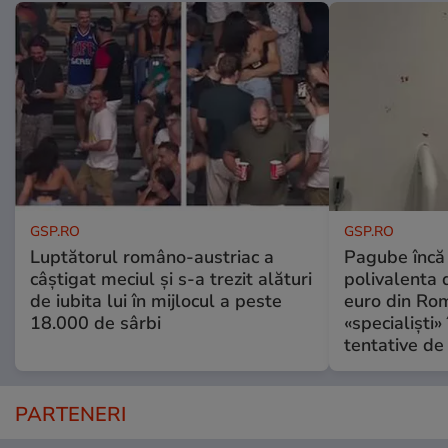
GSP.RO
GSP.RO
Luptătorul româno-austriac a
Pagube încă 
câștigat meciul și s-a trezit alături
polivalenta 
de iubita lui în mijlocul a peste
euro din Rom
18.000 de sârbi
«specialiști»
tentative de 
PARTENERI