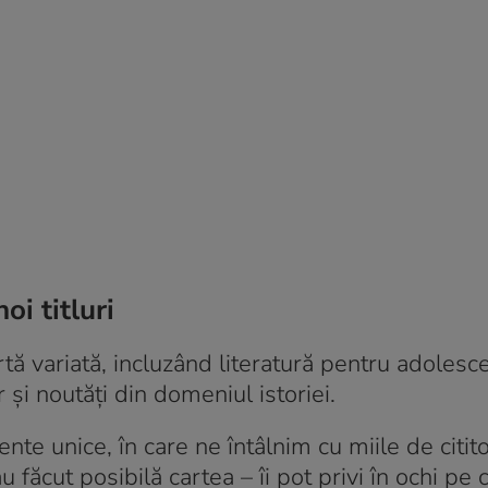
i titluri
tă variată, incluzând literatură pentru adolescen
 şi noutăţi din domeniul istoriei.
te unice, în care ne întâlnim cu miile de cititor
 au făcut posibilă cartea – îi pot privi în ochi pe ci