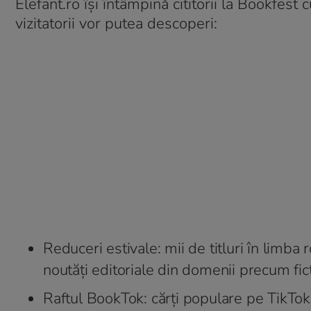
Elefant.ro îşi întâmpină cititorii la Bookfest
vizitatorii vor putea descoperi:
Reduceri estivale: mii de titluri în limba
noutăţi editoriale din domenii precum fic
Raftul BookTok: cărţi populare pe TikTok 