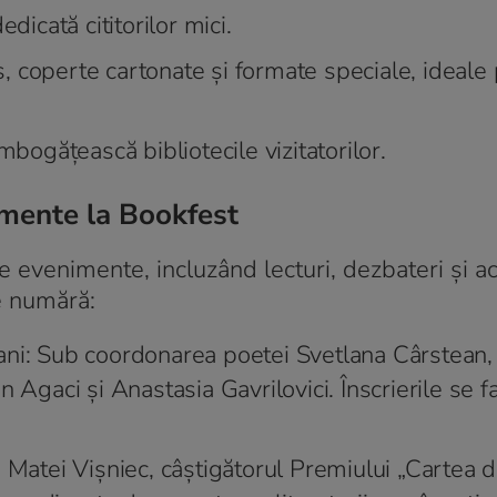
dicată cititorilor mici.
es, coperte cartonate şi formate speciale, ideale
mbogăţească bibliotecile vizitatorilor.
imente la Bookfest
venimente, incluzând lecturi, dezbateri şi act
e numără:
ni: Sub coordonarea poetei Svetlana Cârstean, v
 Agaci şi Anastasia Gavrilovici. Înscrierile se fa
 Matei Vişniec, câştigătorul Premiului „Cartea 