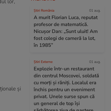
ul lor,
Știri România
01 aug.
A murit Florian Luca, reputat
profesor de matematică.
Nicușor Dan: „Sunt uluit! Am
fost colegi de cameră la lot,
în 1985”
Știri Externe
01 aug.
Explozie într-un restaurant
din centrul Moscovei, soldată
cu morți și răniți. Localul era
ţionale şi
închis pentru un eveniment
privat. Unele surse spun că
un general de top își
sărbătorea ziua de naștere