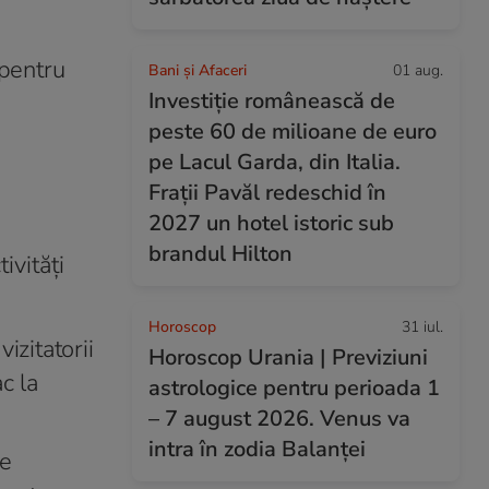
 pentru
Bani și Afaceri
01 aug.
Investiție românească de
peste 60 de milioane de euro
pe Lacul Garda, din Italia.
Frații Pavăl redeschid în
2027 un hotel istoric sub
brandul Hilton
ivităţi
Horoscop
31 iul.
izitatorii
Horoscop Urania | Previziuni
c la
astrologice pentru perioada 1
– 7 august 2026. Venus va
intra în zodia Balanței
de