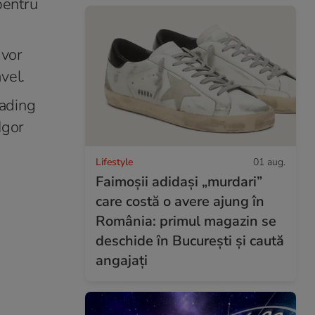
pentru
 vor
vel.
eading
Igor
Lifestyle
01 aug.
Faimoșii adidași „murdari”
care costă o avere ajung în
România: primul magazin se
deschide în București și caută
angajați