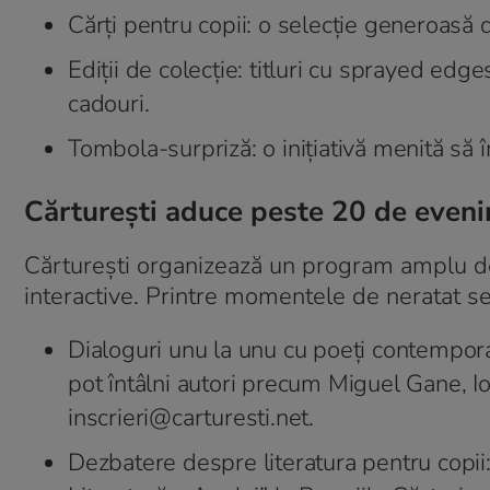
Cărţi pentru copii: o selecţie generoasă de
Ediţii de colecţie: titluri cu sprayed edg
cadouri.
Tombola-surpriză: o iniţiativă menită să î
Cărtureşti aduce peste 20 de even
Cărtureşti organizează un program amplu de e
interactive. Printre momentele de neratat s
Dialoguri unu la unu cu poeţi contempora
pot întâlni autori precum Miguel Gane, Ion
inscrieri@carturesti.net.
Dezbatere despre literatura pentru copii: