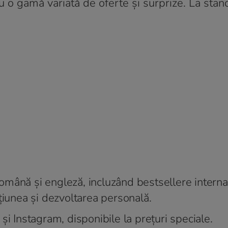
 cu o gamă variată de oferte şi surprize. La stand
 română şi engleză, incluzând bestsellere interna
ţiunea şi dezvoltarea personală.
şi Instagram, disponibile la preţuri speciale.