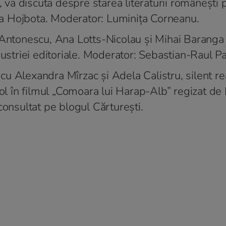
, va discuta despre starea literaturii româneşti 
ina Hojbota. Moderator: Luminiţa Corneanu.
 Antonescu, Ana Lotts-Nicolau şi Mihai Baranga
dustriei editoriale. Moderator: Sebastian-Raul Pa
e cu Alexandra Mîrzac şi Adela Calistru, silent r
rol în filmul „Comoara lui Harap-Alb” regizat de 
consultat pe blogul Cărtureşti.