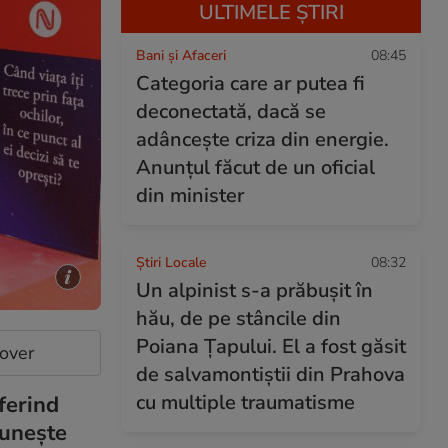
ULTIMELE ȘTIRI
Bani și Afaceri
08:45
Categoria care ar putea fi
deconectată, dacă se
adâncește criza din energie.
Anunțul făcut de un oficial
din minister
Știri Locale
08:32
Un alpinist s-a prăbușit în
hău, de pe stâncile din
Poiana Țapului. El a fost găsit
cover
de salvamontiştii din Prahova
cu multiple traumatisme
ferind
euneşte