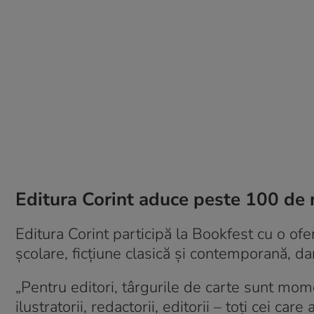
Editura Corint aduce peste 100 de no
Editura Corint participă la Bookfest cu o ofer
şcolare, ficţiune clasică şi contemporană, dar
„Pentru editori, târgurile de carte sunt momen
ilustratorii, redactorii, editorii – toţi cei care