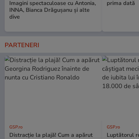
Imagini spectaculoase cu Antonia,
prima dată
INNA, Bianca Drăgușanu și alte
dive
PARTENERI
GSP.ro
GSP.ro
Distracție la plajă! Cum a apărut
Luptătorul 