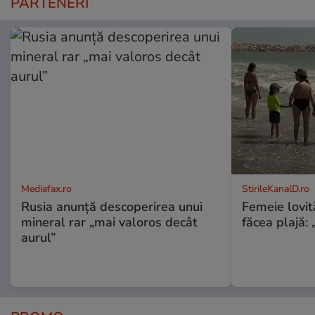
PARTENERI
Mediafax.ro
StirileKanalD.ro
Rusia anunță descoperirea unui
Femeie lovit
mineral rar „mai valoros decât
făcea plajă: „
aurul”