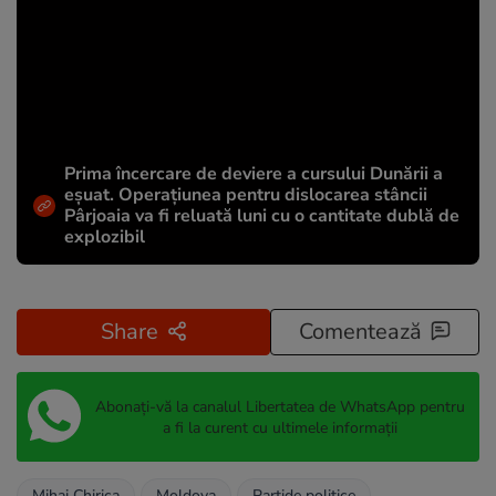
Prima încercare de deviere a cursului Dunării a
eșuat. Operațiunea pentru dislocarea stâncii
Pârjoaia va fi reluată luni cu o cantitate dublă de
explozibil
Share
Comentează
Abonați-vă la canalul Libertatea de WhatsApp pentru
a fi la curent cu ultimele informații
Mihai Chirica
Moldova
Partide politice