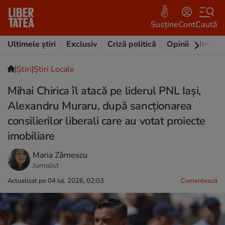
Susține
Cont
Caută
Ultimele știri
Exclusiv
Criză politică
Opinii
Intervi
|
Ştiri
|
Știri Locale
Mihai Chirica îl atacă pe liderul PNL Iași,
Alexandru Muraru, după sancționarea
consilierilor liberali care au votat proiecte
imobiliare
Maria Zărnescu
Jurnalist
Actualizat pe 04 iul. 2026, 02:03
Comentează