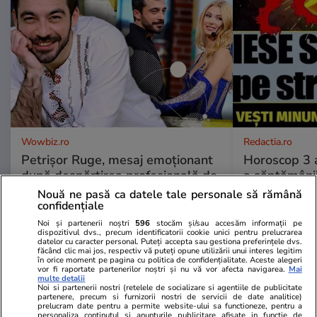
Wowbiz.ro
Redactia.ro
Petrișor Ruge, mesaj emoționant
Horoscop 3 
după despărțirea profesională de
a săptămânii
Andreea Bălan. Ce le-a transmis
puternice pe
Nouă ne pasă ca datele tale personale să rămână
fanilor
te așteaptă 
confidențiale
începi săptă
Noi și partenerii noștri
596
stocăm și/sau accesăm informații pe
dispozitivul dvs., precum identificatorii cookie unici pentru prelucrarea
datelor cu caracter personal. Puteți accepta sau gestiona preferințele dvs.
făcând clic mai jos, respectiv vă puteți opune utilizării unui interes legitim
în orice moment pe pagina cu politica de confidențialitate. Aceste alegeri
POLITIC
vor fi raportate partenerilor noștri și nu vă vor afecta navigarea.
Mai
multe detalii
Noi si partenerii nostri (retelele de socializare si agentiile de publicitate
partenere, precum si furnizorii nostri de servicii de date analitice)
Politică
02 aug.
prelucram date pentru a permite website-ului sa functioneze, pentru a
personaliza continutul si anunturile publicitare afisate in functie de