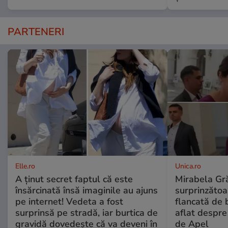
PARTENERI
Elle.ro
Unica.ro
A ținut secret faptul că este
Mirabela Gră
însărcinată însă imaginile au ajuns
surprinzătoar
pe internet! Vedeta a fost
flancată de 
surprinsă pe stradă, iar burtica de
aflat despre
gravidă dovedește că va deveni în
de Apel