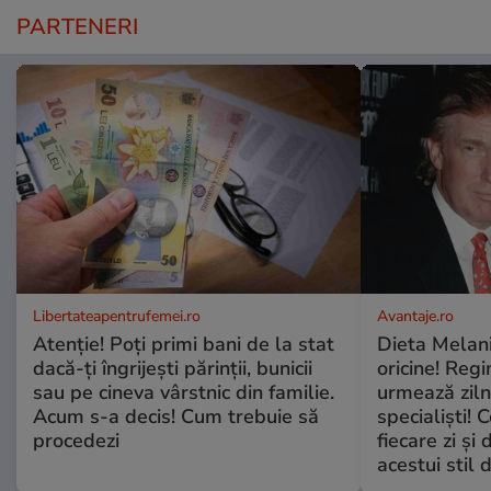
PARTENERI
Libertateapentrufemei.ro
Avantaje.ro
Atenție! Poți primi bani de la stat
Dieta Melan
dacă-ți îngrijești părinții, bunicii
oricine! Regi
sau pe cineva vârstnic din familie.
urmează zilni
Acum s-a decis! Cum trebuie să
specialiști! 
procedezi
fiecare zi și 
acestui stil 