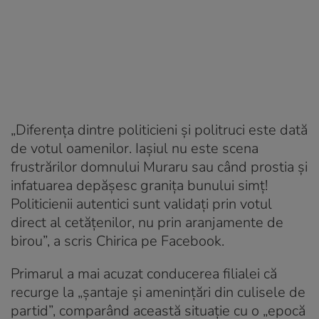
„Diferenţa dintre politicieni şi politruci este dată
de votul oamenilor. Iaşiul nu este scena
frustrărilor domnului Muraru sau când prostia şi
infatuarea depăşesc graniţa bunului simţ!
Politicienii autentici sunt validaţi prin votul
direct al cetăţenilor, nu prin aranjamente de
birou”, a scris Chirica pe Facebook.
Primarul a mai acuzat conducerea filialei că
recurge la „şantaje şi ameninţări din culisele de
partid”, comparând această situaţie cu o „epocă