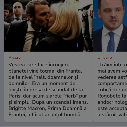
Viva.ro
Unica.ro
Vestea care face înconjurul
„Trăim într-
planetei vine tocmai din Franța,
mai avem vo
de la nivel înalt, doamnelor și
vederea astf
domnilor. Era un moment de
comportamen
liniște în presa de scandal de la
critică derap
Paris, dar acum ziarele ”fierb” pur
Rogobete la
și simplu. După un scandal imens,
endocrinolog
Brigitte Macron, Prima Doamnă a
este accepta
Franței, a făcut anunțul bombă
a stârnit valu