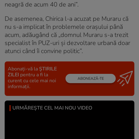
neagră de acum 40 de ani”.
De asemenea, Chirica l-a acuzat pe Muraru că
nu s-a implicat în problemele orașului până
acum, adăugând că „domnul Muraru s-a trezit
specialist în PUZ-uri şi dezvoltare urbană doar
atunci când îi convine politic”.
Abonați-vă la
ȘTIRILE
ZILEI
pentru a fi la
ABONEAZĂ-TE
curent cu cele mai noi
informații.
URMĂREȘTE CEL MAI NOU VIDEO