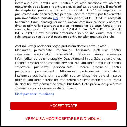
interesele si/sau profilul dvs., pentru a va oferi functionalitati aferente
Primele nume pentru un
retelelor de socializare si pentru a analiza traficul pe website. Beneficiati
de drepturile prevazute de art. 15-22 din GDPR in legatura cu
premier tehnocrat au fost deja
prelucrarea datelor cu caracter personal. Aceste drepturi pot fi exercitate
avansate în negocierile politice.
prin modalitatea indicata
aici
. Prin click pe “ACCEPT TOATE”, acceptati
folosirea tuturor Tehnologiilor de tip Cookie, care implica inclusiv acceptul
Varianta respinsă categoric de
dvs. cu privire la stocarea/accesarea informatiilor de catre Vendor-ii cu
care colaboram. Prin click pe “VREAU SA MODIFIC SETARILE
Nicușor Dan
INDIVIDUAL” puteti schimba preferintele in mod individual, mai putin
cele legate de cookie strict necesare pentru functionarea website-ului.
Atât noi, cât și partenerii noștri prelucrăm datele pentru a oferi:
Măsurarea performanței reclamelor. Utilizarea profilurilor pentru
Politică
01 aug.
selectarea conținutului personalizat. Stocarea și/sau accesarea
informațiilor de pe un dispozitiv. Dezvoltarea și îmbunătățirea serviciilor.
Crearea profilurilor de conținut personalizat. Utilizarea profilurilor pentru
Cristian Tudor Popescu: „Nici
selectarea publicității personalizate. Crearea profilurilor pentru
măcar o Românie ajunsă
publicitate personalizată. Măsurarea performanței conținutului.
Înțelegerea publicului prin statistici sau combinații de date din surse
gubernie rusească nu i-ar
diferite. Utilizarea datelor limitate pentru a selecta conținutul. Utilizarea
deranja”. Pe cine acuză că
de date limitate pentru a selecta publicitatea. Date precise de geolocație
blochează PNRR
și identificarea prin scanarea dispozitivului.
Listă parteneri (furnizori)
ACCEPT TOATE
PARTENERI
VREAU SA MODIFIC SETARILE INDIVIDUAL