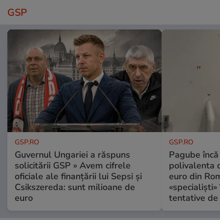
GSP
GSP.RO
GSP.RO
Guvernul Ungariei a răspuns
Pagube încă 
solicitării GSP » Avem cifrele
polivalenta 
oficiale ale finanțării lui Sepsi și
euro din Rom
Csikszereda: sunt milioane de
«specialiști»
euro
tentative de 