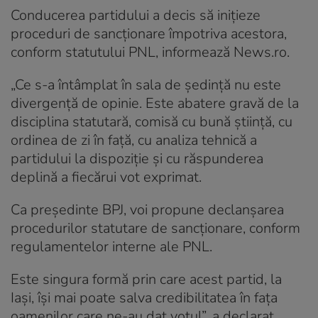
Conducerea partidului a decis să iniţieze
proceduri de sancţionare împotriva acestora,
conform statutului PNL, informează News.ro.
„Ce s-a întâmplat în sala de şedinţă nu este
divergenţă de opinie. Este abatere gravă de la
disciplina statutară, comisă cu bună ştiinţă, cu
ordinea de zi în faţă, cu analiza tehnică a
partidului la dispoziţie şi cu răspunderea
deplină a fiecărui vot exprimat.
Ca preşedinte BPJ, voi propune declanşarea
procedurilor statutare de sancţionare, conform
regulamentelor interne ale PNL.
Este singura formă prin care acest partid, la
Iaşi, îşi mai poate salva credibilitatea în faţa
oamenilor care ne-au dat votul”, a declarat