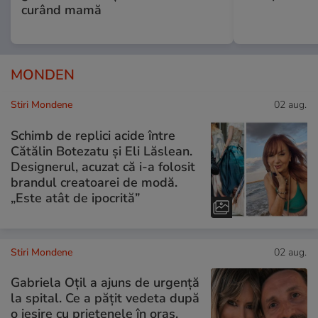
curând mamă
MONDEN
Stiri Mondene
02 aug.
Schimb de replici acide între
Cătălin Botezatu și Eli Lăslean.
Designerul, acuzat că i-a folosit
brandul creatoarei de modă.
„Este atât de ipocrită”
Stiri Mondene
02 aug.
Gabriela Oțil a ajuns de urgență
la spital. Ce a pățit vedeta după
o ieșire cu prietenele în oraș.