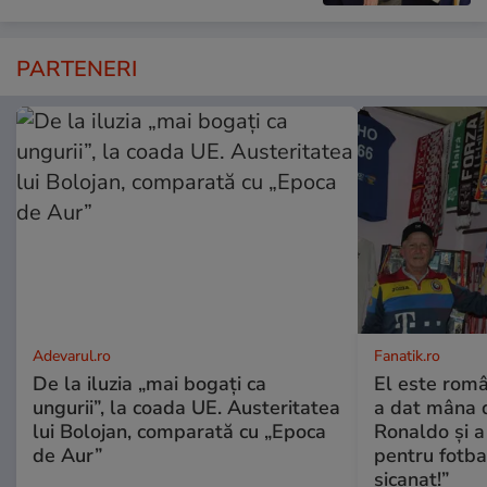
PARTENERI
Adevarul.ro
Fanatik.ro
De la iluzia „mai bogați ca
El este româ
ungurii”, la coada UE. Austeritatea
a dat mâna de
lui Bolojan, comparată cu „Epoca
Ronaldo și a 
de Aur”
pentru fotba
șicanat!”