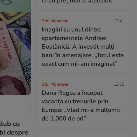
la un preț foarte accesibil
Stiri Mondene
12:41
Imagini cu unul dintre
apartamentele Andreei
Bostănică. A investit mulți
bani în amenajare. „Totul este
exact cum mi-am imaginat”
Stiri Mondene
12:39
Dana Rogoz a început
vacanța cu trenurile prin
Europa: „Vlad mi-a mulțumit
de 1.000 de ori”
club cu
rbi despre