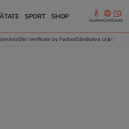
ĂTATE
SPORT
SHOP
Susține
Cont
Caută
Sănătate și Fitness
ce
 culinare
-România
Știri Verificate by Factual
Sănătatea ca stil de vi
 și legume
rea plantelor