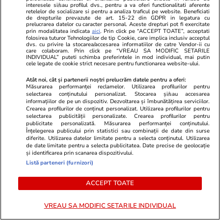
interesele si/sau profilul dvs., pentru a va oferi functionalitati aferente
retelelor de socializare si pentru a analiza traficul pe website. Beneficiati
de drepturile prevazute de art. 15-22 din GDPR in legatura cu
prelucrarea datelor cu caracter personal. Aceste drepturi pot fi exercitate
prin modalitatea indicata
aici
. Prin click pe “ACCEPT TOATE”, acceptati
folosirea tuturor Tehnologiilor de tip Cookie, care implica inclusiv acceptul
dvs. cu privire la stocarea/accesarea informatiilor de catre Vendor-ii cu
care colaboram. Prin click pe “VREAU SA MODIFIC SETARILE
INDIVIDUAL” puteti schimba preferintele in mod individual, mai putin
cele legate de cookie strict necesare pentru functionarea website-ului.
Atât noi, cât și partenerii noștri prelucrăm datele pentru a oferi:
Măsurarea performanței reclamelor. Utilizarea profilurilor pentru
Comentarii
(7)
selectarea conținutului personalizat. Stocarea și/sau accesarea
informațiilor de pe un dispozitiv. Dezvoltarea și îmbunătățirea serviciilor.
Crearea profilurilor de conținut personalizat. Utilizarea profilurilor pentru
MirunaI
27.07.2023, 23:03
selectarea publicității personalizate. Crearea profilurilor pentru
publicitate personalizată. Măsurarea performanței conținutului.
Este un loc superb
Înțelegerea publicului prin statistici sau combinații de date din surse
diferite. Utilizarea datelor limitate pentru a selecta conținutul. Utilizarea
0
0
0
de date limitate pentru a selecta publicitatea. Date precise de geolocație
și identificarea prin scanarea dispozitivului.
Listă parteneri (furnizori)
Roxana22
12.11.2023, 21:59
ce destinatie frumoasa de vacanta !
ACCEPT TOATE
0
0
0
VREAU SA MODIFIC SETARILE INDIVIDUAL