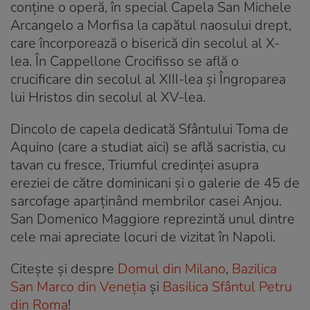
conține o operă, în special Capela San Michele
Arcangelo a Morfisa la capătul naosului drept,
care încorporează o biserică din secolul al X-
lea. În Cappellone Crocifisso se află o
crucificare din secolul al XIII-lea și Îngroparea
lui Hristos din secolul al XV-lea.
Dincolo de capela dedicată Sfântului Toma de
Aquino (care a studiat aici) se află sacristia, cu
tavan cu fresce, Triumful credinței asupra
ereziei de către dominicani și o galerie de 45 de
sarcofage aparținând membrilor casei Anjou.
San Domenico Maggiore reprezintă unul dintre
cele mai apreciate locuri de vizitat în Napoli.
Citeşte şi despre
Domul din Milano
,
Bazilica
San Marco din Veneţia
şi
Basilica Sfântul Petru
din Roma
!