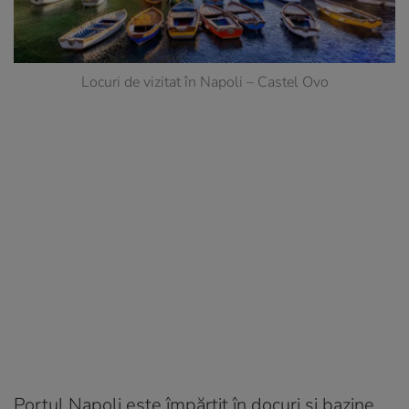
Locuri de vizitat în Napoli – Castel Ovo
Portul Napoli este împărțit în docuri și bazine