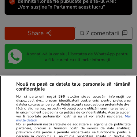
demnitarilor să fie publicate pe site-ul ANI:
„Vom susține în Parlament acest lucru”
Share
7 comentarii
Abonați-vă la canalul Libertatea de WhatsApp pentru
a fi la curent cu ultimele informații
Destinații de vacanță
Evergreen
Obiective Turistice
Nouă ne pasă ca datele tale personale să rămână
confidențiale
Noi și partenerii noștri
596
stocăm și/sau accesăm informații pe
dispozitivul dvs., precum identificatorii cookie unici pentru prelucrarea
datelor cu caracter personal. Puteți accepta sau gestiona preferințele dvs.
făcând clic mai jos, respectiv vă puteți opune utilizării unui interes legitim
în orice moment pe pagina cu politica de confidențialitate. Aceste alegeri
vor fi raportate partenerilor noștri și nu vă vor afecta navigarea.
Mai
multe detalii
Noi si partenerii nostri (retelele de socializare si agentiile de publicitate
partenere, precum si furnizorii nostri de servicii de date analitice)
prelucram date pentru a permite website-ului sa functioneze, pentru a
personaliza continutul si anunturile publicitare afisate in functie de