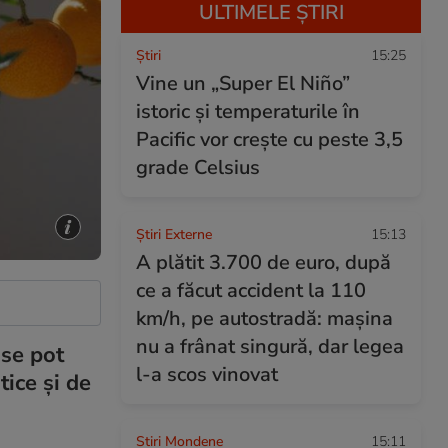
ULTIMELE ȘTIRI
Ştiri
15:25
Vine un „Super El Niño”
istoric și temperaturile în
Pacific vor crește cu peste 3,5
grade Celsius
Știri Externe
15:13
A plătit 3.700 de euro, după
ce a făcut accident la 110
km/h, pe autostradă: mașina
nu a frânat singură, dar legea
 se pot
l-a scos vinovat
tice și de
Stiri Mondene
15:11