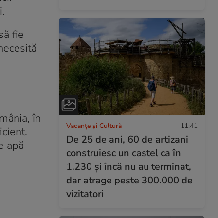
i.
să fie
necesită
mânia, în
Vacanțe și Cultură
11:41
cient.
De 25 de ani, 60 de artizani
de apă
construiesc un castel ca în
1.230 și încă nu au terminat,
dar atrage peste 300.000 de
vizitatori