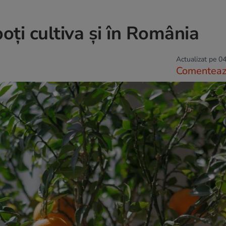
oţi cultiva şi în România
Actualizat pe 04
Comentea