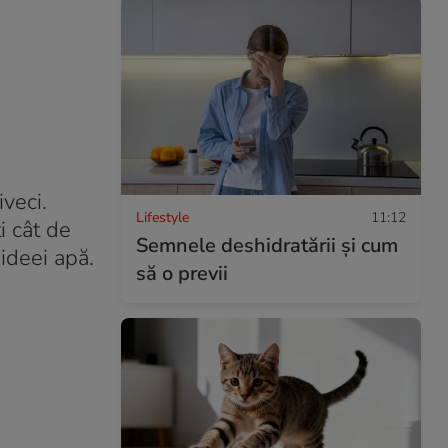
veci.
Lifestyle
11:12
i cât de
Semnele deshidratării și cum
hideei apă.
să o previi