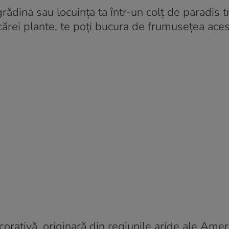
ădina sau locuința ta într-un colț de paradis tr
iecărei plante, te poți bucura de frumusețea aces
orativă, originară din regiunile aride ale Ameri