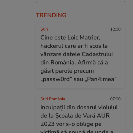
TRENDING
Ştiri
12:00
Cine este Loic Matrier,
hackerul care ar fi scos la
vânzare datele Cadastrului
din România. Afirmă că a
găsit parole precum
„passw0rd” sau „Pan4:mea”
Știri România
07:00
Inculpații din dosarul violului
de la Școala de Vară AUR
2023 vor s-o oblige pe
victimă să spună de unde a