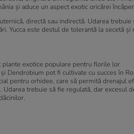
mânia și aduce un aspect exotic oricărei încăper
ternică, directă sau indirectă. Udarea trebuie 
ri. Yucca este destul de tolerantă la secetă și 
lante exotice populare pentru florile lor
i Dendrobium pot fi cultivate cu succes în Ro
ial pentru orhidee, care să permită drenajul efi
ă. Udarea trebuie să fie regulată, dar excesul 
dăcinilor.