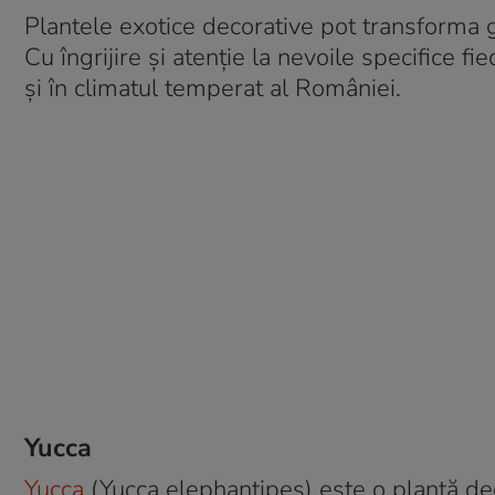
Plantele exotice decorative pot transforma gr
Cu îngrijire și atenție la nevoile specifice f
și în climatul temperat al României.
Yucca
Yucca
(Yucca elephantipes) este o plantă dec