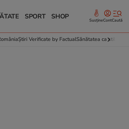
ĂTATE
SPORT
SHOP
Susține
Cont
Caută
Sănătate și Fitness
ce
 culinare
-România
Știri Verificate by Factual
Sănătatea ca stil de vi
 și legume
rea plantelor