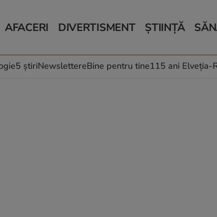
AFACERI
DIVERTISMENT
ȘTIINȚĂ
SĂN
Bani și Afaceri
Monden
Știri Știință
Știri 
Auto
Horoscop
Schimbări climati
Relații
Locuri de muncă
Muzică și Filme
Rețete
ogie
5 știri
Newslettere
Bine pentru tine
115 ani Elveția
Imobiliare.ro
Vacanțe și Cultură
Fructe
eJobs.ro
Îngriji