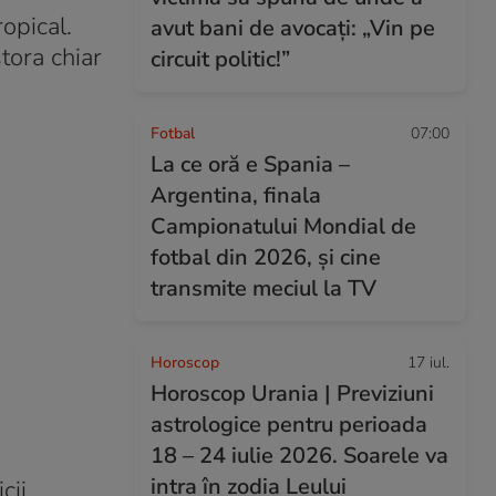
opical.
avut bani de avocați: „Vin pe
tora chiar
circuit politic!”
Fotbal
07:00
La ce oră e Spania –
Argentina, finala
Campionatului Mondial de
fotbal din 2026, și cine
transmite meciul la TV
Horoscop
17 iul.
Horoscop Urania | Previziuni
astrologice pentru perioada
18 – 24 iulie 2026. Soarele va
intra în zodia Leului
cii