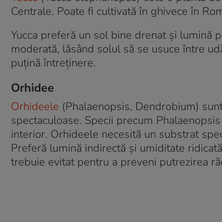
Centrale. Poate fi cultivată în ghivece în Ro
Yucca preferă un sol bine drenat și lumină pu
moderată, lăsând solul să se usuce între udă
puțină întreținere.
Orhidee
Orhideele
(Phalaenopsis, Dendrobium) sunt p
spectaculoase. Specii precum Phalaenopsis ș
interior. Orhideele necesită un substrat spec
Preferă lumină indirectă și umiditate ridicat
trebuie evitat pentru a preveni putrezirea ră