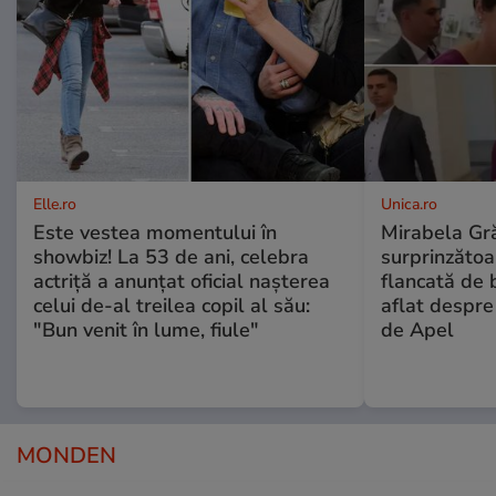
Elle.ro
Unica.ro
Este vestea momentului în
Mirabela Gră
showbiz! La 53 de ani, celebra
surprinzătoar
actriță a anunțat oficial nașterea
flancată de 
celui de-al treilea copil al său:
aflat despre
"Bun venit în lume, fiule"
de Apel
MONDEN