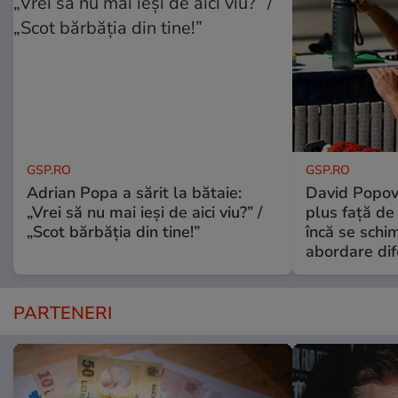
GSP.RO
GSP.RO
Adrian Popa a sărit la bătaie:
David Popovi
„Vrei să nu mai ieși de aici viu?” /
plus față de
„Scot bărbăția din tine!”
încă se schi
abordare dif
PARTENERI