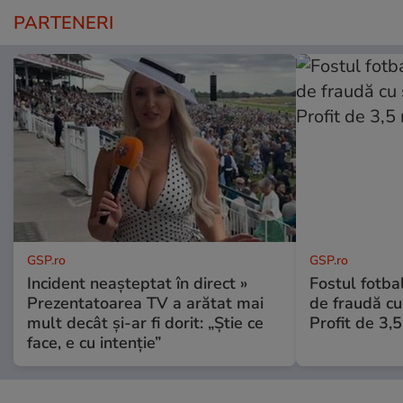
PARTENERI
GSP.ro
GSP.ro
Incident neașteptat în direct »
Fostul fotba
Prezentatoarea TV a arătat mai
de fraudă cu 
mult decât și-ar fi dorit: „Știe ce
Profit de 3,
face, e cu intenție”