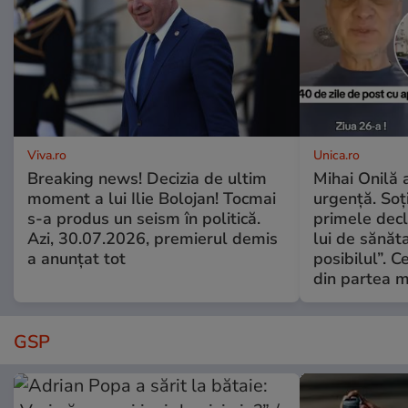
Viva.ro
Unica.ro
Breaking news! Decizia de ultim
Mihai Onilă 
moment a lui Ilie Bolojan! Tocmai
urgență. Soți
s-a produs un seism în politică.
primele decl
Azi, 30.07.2026, premierul demis
lui de sănăta
a anunțat tot
posibilul”. C
din partea m
GSP