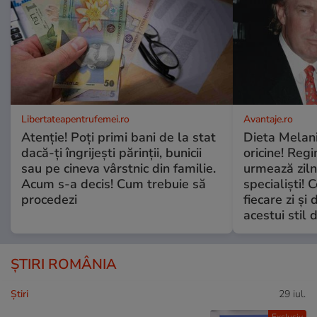
Libertateapentrufemei.ro
Avantaje.ro
Atenție! Poți primi bani de la stat
Dieta Melan
dacă-ți îngrijești părinții, bunicii
oricine! Regi
sau pe cineva vârstnic din familie.
urmează zilni
Acum s-a decis! Cum trebuie să
specialiști! 
procedezi
fiecare zi și 
acestui stil 
ȘTIRI ROMÂNIA
Ştiri
29 iul.