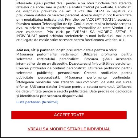
interesele si/sau profilul dvs., pentru a va oferi functionalitati aferente
retelelor de socializare si pentru a analiza traficul pe website. Beneficiati
de drepturile prevazute de art. 15-22 din GDPR in legatura cu
prelucrarea datelor cu caracter personal. Aceste drepturi pot fi exercitate
prin modalitatea indicata
aici
. Prin click pe “ACCEPT TOATE”, acceptati
ZiaruldeIasi.ro
Fanatik.ro
folosirea tuturor Tehnologiilor de tip Cookie, care implica inclusiv acceptul
dvs. cu privire la stocarea/accesarea informatiilor de catre Vendor-ii cu
Motivul interesant pentru care o
Se construie
care colaboram. Prin click pe “VREAU SA MODIFIC SETARILE
INDIVIDUAL” puteti schimba preferintele in mod individual, mai putin
elevă din rural cu o medie de top
România. Pl
cele legate de cookie strict necesare pentru functionarea website-ului.
la Evaluarea Națională a ales un
de fostul ju
Atât noi, cât și partenerii noștri prelucrăm datele pentru a oferi:
liceu tehnologic. „Este o
Măsurarea performanței reclamelor. Utilizarea profilurilor pentru
nebuloasă și pentru noi”
selectarea conținutului personalizat. Stocarea și/sau accesarea
informațiilor de pe un dispozitiv. Dezvoltarea și îmbunătățirea serviciilor.
Crearea profilurilor de conținut personalizat. Utilizarea profilurilor pentru
selectarea publicității personalizate. Crearea profilurilor pentru
publicitate personalizată. Măsurarea performanței conținutului.
Vrei să îți fac o rețetă?
Înțelegerea publicului prin statistici sau combinații de date din surse
diferite. Utilizarea datelor limitate pentru a selecta conținutul. Utilizarea
de date limitate pentru a selecta publicitatea. Date precise de geolocație
și identificarea prin scanarea dispozitivului.
Listă parteneri (furnizori)
ACCEPT TOATE
VREAU SA MODIFIC SETARILE INDIVIDUAL
ULTIMELE ȘTIRI