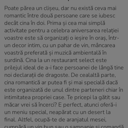
Poate părea un clișeu, dar nu există ceva mai
romantic între două persoane care se iubesc
decât cina în doi. Prima și cea mai simplă
activitate pentru a celebra aniversarea relației
voastre este să organizați o ieșire în oraș, într-
un decor intim, cu un pahar de vin, mâncarea
voastră preferată și muzică ambientală în
surdină. Cina la un restaurant select este
prilejul ideal de a-i face persoanei de lângă tine
noi declarații de dragoste. De cealaltă parte,
cina romantică ar putea fi și mai specială dacă
este organizată de unul dintre parteneri chiar în
intimitatea propriei case. Te pricepi la gătit sau
măcar vrei să încerci? E perfect, atunci oferă-i
un meniu special, neapărat cu un desert la
final. Altfel, ocupă-te de aranjatul mesei,
cumpără un vin bun sau o șampanie și comandă