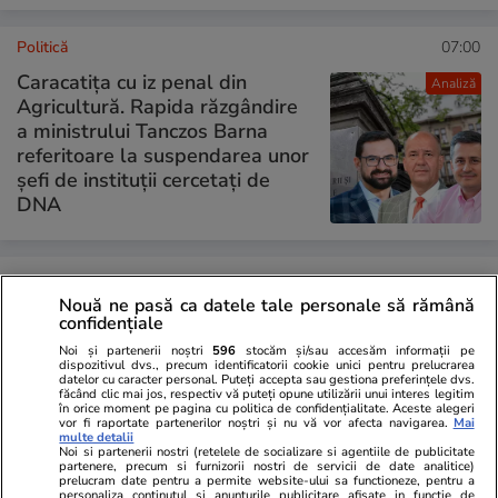
Politică
07:00
Caracatița cu iz penal din
Analiză
Agricultură. Rapida răzgândire
a ministrului Tanczos Barna
referitoare la suspendarea unor
șefi de instituții cercetați de
DNA
PARTENERI
Nouă ne pasă ca datele tale personale să rămână
confidențiale
Noi și partenerii noștri
596
stocăm și/sau accesăm informații pe
dispozitivul dvs., precum identificatorii cookie unici pentru prelucrarea
datelor cu caracter personal. Puteți accepta sau gestiona preferințele dvs.
făcând clic mai jos, respectiv vă puteți opune utilizării unui interes legitim
în orice moment pe pagina cu politica de confidențialitate. Aceste alegeri
vor fi raportate partenerilor noștri și nu vă vor afecta navigarea.
Mai
multe detalii
Noi si partenerii nostri (retelele de socializare si agentiile de publicitate
partenere, precum si furnizorii nostri de servicii de date analitice)
prelucram date pentru a permite website-ului sa functioneze, pentru a
personaliza continutul si anunturile publicitare afisate in functie de