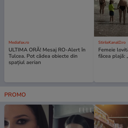
Mediafax.ro
StirileKanalD.ro
ULTIMA ORĂ! Mesaj RO-Alert în
Femeie lovit
Tulcea. Pot cădea obiecte din
făcea plajă: „
spațiul aerian
PROMO