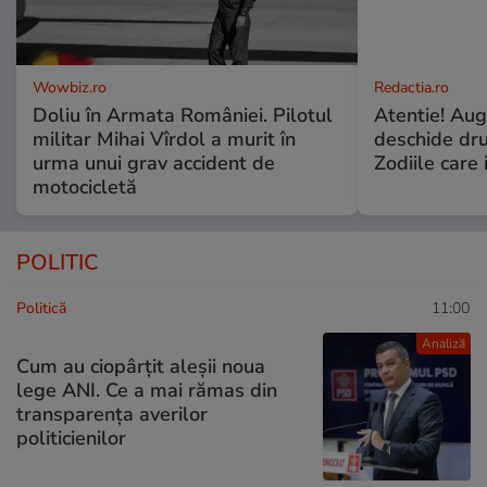
Wowbiz.ro
Redactia.ro
Doliu în Armata României. Pilotul
Atentie! Augu
militar Mihai Vîrdol a murit în
deschide dr
urma unui grav accident de
Zodiile care 
motocicletă
POLITIC
Politică
11:00
Analiză
Cum au ciopârțit aleșii noua
lege ANI. Ce a mai rămas din
transparența averilor
politicienilor