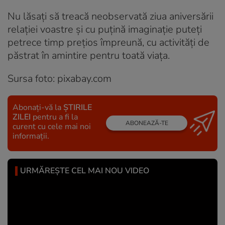
Nu lăsați să treacă neobservată ziua aniversării
relației voastre și cu puțină imaginație puteți
petrece timp prețios împreună, cu activități de
păstrat în amintire pentru toată viața.
Sursa foto: pixabay.com
Abonați-vă la
ȘTIRILE
ZILEI
pentru a fi la
ABONEAZĂ-TE
curent cu cele mai noi
informații.
URMĂREȘTE CEL MAI NOU VIDEO