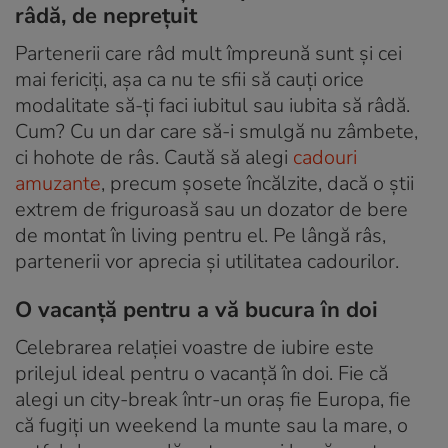
râdă, de neprețuit
Partenerii care râd mult împreună sunt și cei
mai fericiți, așa ca nu te sfii să cauți orice
modalitate să-ți faci iubitul sau iubita să râdă.
Cum? Cu un dar care să-i smulgă nu zâmbete,
ci hohote de râs. Caută să alegi
cadouri
amuzante
, precum șosete încălzite, dacă o știi
extrem de friguroasă sau un dozator de bere
de montat în living pentru el. Pe lângă râs,
partenerii vor aprecia și utilitatea cadourilor.
O vacanță pentru a vă bucura în doi
Celebrarea relației voastre de iubire este
prilejul ideal pentru o vacanță în doi. Fie că
alegi un city-break într-un oraș fie Europa, fie
că fugiți un weekend la munte sau la mare, o