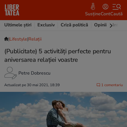
Susține
Cont
Caută
Ultimele știri
Exclusiv
Criză politică
Opinii
Intervi
|
Lifestyle
|
Relații
(Publicitate) 5 activități perfecte pentru
aniversarea relației voastre
Petre Dobrescu
Actualizat pe 30 mai 2021, 18:39
1 comentariu