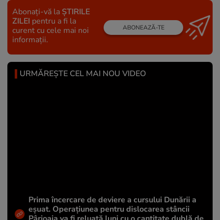
Abonați-vă la
ȘTIRILE
ZILEI
pentru a fi la
ABONEAZĂ-TE
curent cu cele mai noi
informații.
URMĂREȘTE CEL MAI NOU VIDEO
Prima încercare de deviere a cursului Dunării a
eșuat. Operațiunea pentru dislocarea stâncii
Pârjoaia va fi reluată luni cu o cantitate dublă de