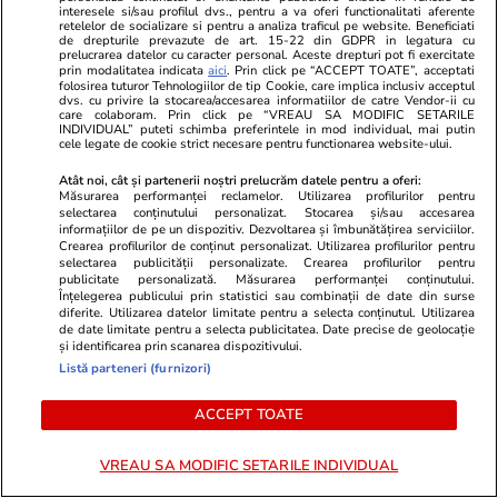
Sunt de acord cu
regulile comunitatii
interesele si/sau profilul dvs., pentru a va oferi functionalitati aferente
retelelor de socializare si pentru a analiza traficul pe website. Beneficiati
de drepturile prevazute de art. 15-22 din GDPR in legatura cu
prelucrarea datelor cu caracter personal. Aceste drepturi pot fi exercitate
prin modalitatea indicata
aici
. Prin click pe “ACCEPT TOATE”, acceptati
folosirea tuturor Tehnologiilor de tip Cookie, care implica inclusiv acceptul
dvs. cu privire la stocarea/accesarea informatiilor de catre Vendor-ii cu
care colaboram. Prin click pe “VREAU SA MODIFIC SETARILE
INDIVIDUAL” puteti schimba preferintele in mod individual, mai putin
cele legate de cookie strict necesare pentru functionarea website-ului.
PARTENERI
Atât noi, cât și partenerii noștri prelucrăm datele pentru a oferi:
Măsurarea performanței reclamelor. Utilizarea profilurilor pentru
selectarea conținutului personalizat. Stocarea și/sau accesarea
informațiilor de pe un dispozitiv. Dezvoltarea și îmbunătățirea serviciilor.
Crearea profilurilor de conținut personalizat. Utilizarea profilurilor pentru
selectarea publicității personalizate. Crearea profilurilor pentru
publicitate personalizată. Măsurarea performanței conținutului.
Înțelegerea publicului prin statistici sau combinații de date din surse
diferite. Utilizarea datelor limitate pentru a selecta conținutul. Utilizarea
de date limitate pentru a selecta publicitatea. Date precise de geolocație
și identificarea prin scanarea dispozitivului.
Listă parteneri (furnizori)
ACCEPT TOATE
VREAU SA MODIFIC SETARILE INDIVIDUAL
Viva.ro
Unica.ro
Vestea care face înconjurul
„Trăim într-