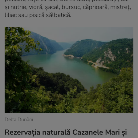
și nutrie, vidră, șacal, bursuc, căprioară, mistreț,
liliac sau pisică sălbatică.
Delta Dunării
Rezervația naturală Cazanele Mari și