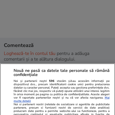
Comentează
Loghează-te în contul tău
pentru a adăuga
comentarii și a te alătura dialogului.
Nouă ne pasă ca datele tale personale să rămână
confidențiale
Noi și partenerii noștri
596
stocăm și/sau accesăm informații pe
dispozitivul dvs., precum identificatorii cookie unici pentru prelucrarea
datelor cu caracter personal. Puteți accepta sau gestiona preferințele dvs.
făcând clic mai jos, respectiv vă puteți opune utilizării unui interes legitim
în orice moment pe pagina cu politica de confidențialitate. Aceste alegeri
vor fi raportate partenerilor noștri și nu vă vor afecta navigarea.
Mai
multe detalii
Noi si partenerii nostri (retelele de socializare si agentiile de publicitate
partenere, precum si furnizorii nostri de servicii de date analitice)
prelucram date pentru a permite website-ului sa functioneze, pentru a
personaliza continutul si anunturile publicitare afisate in functie de