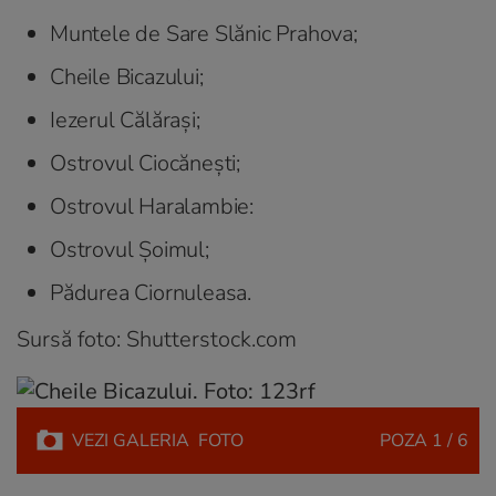
Muntele de Sare Slănic Prahova;
Cheile Bicazului;
Iezerul Călărași;
Ostrovul Ciocănești;
Ostrovul Haralambie:
Ostrovul Șoimul;
Pădurea Ciornuleasa.
Sursă foto: Shutterstock.com
VEZI
GALERIA
FOTO
POZA
1 / 6