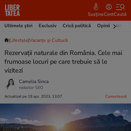
Susține
Cont
Caută
Ultimele știri
Exclusiv
Criză politică
Opinii
Intervi
|
Lifestyle
|
Vacanțe și Cultură
Rezervații naturale din România. Cele mai
frumoase locuri pe care trebuie să le
vizitezi
Camelia Sinca
redactor SEO
Actualizat pe 19 apr. 2023, 13:07
Comentează