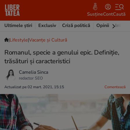
Susține
Cont
Caută
Ultimele știri
Exclusiv
Criză politică
Opinii
Intervi
|
Lifestyle
|
Vacanțe și Cultură
Romanul, specie a genului epic. Definiție,
trăsături și caracteristici
Camelia Sinca
redactor SEO
Actualizat pe 02 mart. 2021, 15:15
Comentează