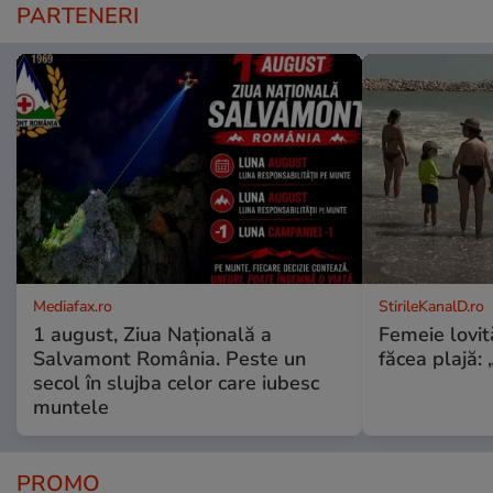
PARTENERI
Mediafax.ro
StirileKanalD.ro
1 august, Ziua Națională a
Femeie lovit
Salvamont România. Peste un
făcea plajă: „
secol în slujba celor care iubesc
muntele
PROMO