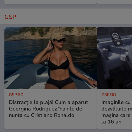
GSP
GSP.RO
GSP.RO
Distracție la plajă! Cum a apărut
Imaginile cu
Georgina Rodriguez înainte de
dezvăluite m
nunta cu Cristiano Ronaldo
mașina care 
la 16 ani