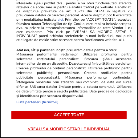
interesele si/sau profilul dvs., pentru a va oferi functionalitati aferente
retelelor de socializare si pentru a analiza traficul pe website. Beneficiati
de drepturile prevazute de art. 15-22 din GDPR in legatura cu
prelucrarea datelor cu caracter personal. Aceste drepturi pot fi exercitate
prin modalitatea indicata
aici
. Prin click pe “ACCEPT TOATE”, acceptati
folosirea tuturor Tehnologiilor de tip Cookie, care implica inclusiv acceptul
dvs. cu privire la stocarea/accesarea informatiilor de catre Vendor-ii cu
care colaboram. Prin click pe “VREAU SA MODIFIC SETARILE
INDIVIDUAL” puteti schimba preferintele in mod individual, mai putin
cele legate de cookie strict necesare pentru functionarea website-ului.
Atât noi, cât și partenerii noștri prelucrăm datele pentru a oferi:
Măsurarea performanței reclamelor. Utilizarea profilurilor pentru
Wowbiz.ro
Redactia.ro
selectarea conținutului personalizat. Stocarea și/sau accesarea
informațiilor de pe un dispozitiv. Dezvoltarea și îmbunătățirea serviciilor.
Medicii au stabilit cu ce boală se
De ce a fac
Crearea profilurilor de conținut personalizat. Utilizarea profilurilor pentru
confruntă, de fapt, Miruna!
lucru cumplit
selectarea publicității personalizate. Crearea profilurilor pentru
publicitate personalizată. Măsurarea performanței conținutului.
Adolescenta în vârstă de 18 ani
timp ce era 
Înțelegerea publicului prin statistici sau combinații de date din surse
se află în stare gravă, după ce a
diferite. Utilizarea datelor limitate pentru a selecta conținutul. Utilizarea
de date limitate pentru a selecta publicitatea. Date precise de geolocație
contractat o bacterie pe litoral
și identificarea prin scanarea dispozitivului.
Listă parteneri (furnizori)
POLITIC
ACCEPT TOATE
Politică
10:58
VREAU SA MODIFIC SETARILE INDIVIDUAL