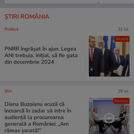
ȘTIRI ROMÂNIA
Politică
31 iul.
Analiză
PNRR îngrășat în ajun. Legea
ANI trebuia, inițial, să fie gata
din decembrie 2024
Ştiri
29 iul.
Exclusiv
Diana Buzoianu acuză că
încearcă în zadar să intre în
audiență la procuroarea
generală a României: „Am
rămas șocată!”