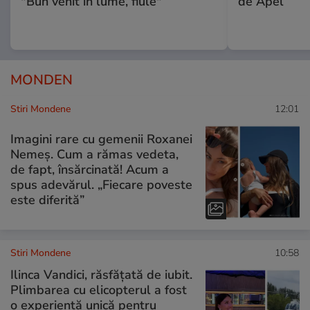
"Bun venit în lume, fiule"
de Apel
MONDEN
Stiri Mondene
12:01
Imagini rare cu gemenii Roxanei
Nemeș. Cum a rămas vedeta,
de fapt, însărcinată! Acum a
spus adevărul. „Fiecare poveste
este diferită”
Stiri Mondene
10:58
Ilinca Vandici, răsfățată de iubit.
Plimbarea cu elicopterul a fost
o experiență unică pentru