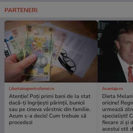
PARTENERI
Libertateapentrufemei.ro
Avantaje.ro
Atenție! Poți primi bani de la stat
Dieta Melan
dacă-ți îngrijești părinții, bunicii
oricine! Regi
sau pe cineva vârstnic din familie.
urmează zilni
Acum s-a decis! Cum trebuie să
specialiști! 
procedezi
fiecare zi și 
acestui stil 