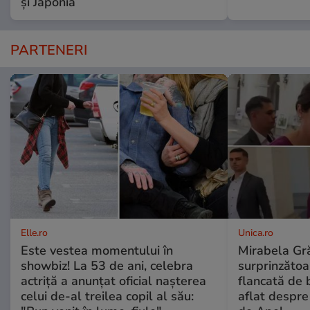
și Japonia
PARTENERI
Elle.ro
Unica.ro
Este vestea momentului în
Mirabela Gră
showbiz! La 53 de ani, celebra
surprinzătoar
actriță a anunțat oficial nașterea
flancată de 
celui de-al treilea copil al său:
aflat despre