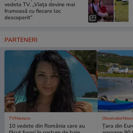
vedeta TV. „Viața devine mai
frumoasă cu fiecare loc
descoperit”
PARTENERI
TVMania.ro
ObservatorNews
10 vedete din România care au
Țara din Eur
făcut furori în costum de baie.
aproape 90.0