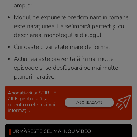
ample;
Modul de expunere predominant în romane
este narațiunea. Ea se îmbină perfect și cu
descrierea, monologul și dialogul;
Cunoaște o varietate mare de forme;
Acțiunea este prezentată în mai multe
episoade și se desfășoară pe mai multe
planuri narative.
Abonați-vă la
ȘTIRILE
ZILEI
pentru a fi la
ABONEAZĂ-TE
curent cu cele mai noi
informații.
URMĂREȘTE CEL MAI NOU VIDEO