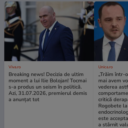
Viva.ro
Unica.ro
Breaking news! Decizia de ultim
„Trăim într-
moment a lui Ilie Bolojan! Tocmai
mai avem vo
s-a produs un seism în politică.
vederea astf
Azi, 31.07.2026, premierul demis
comportamen
a anunțat tot
critică derap
Rogobete la
endocrinolog
este accepta
a stârnit valu