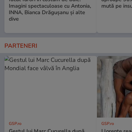
Imagini spectaculoase cu Antonia,
mută pe insu
INNA, Bianca Drăgușanu și alte
dive
PARTENERI
GSP.ro
GSP.ro
Gestul lui Marc Cucurella după
Llorente rea