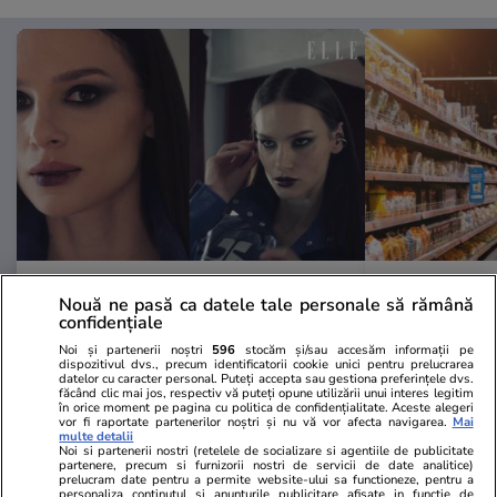
Advertorial
Advertorial
Nouă ne pasă ca datele tale personale să rămână
Smart is the new chic: Cum ne
Înscrie-te ac
confidențiale
ajută tehnologia să ne reinventăm
voucher de 5
Noi și partenerii noștri
596
stocăm și/sau accesăm informații pe
dispozitivul dvs., precum identificatorii cookie unici pentru prelucrarea
datelor cu caracter personal. Puteți accepta sau gestiona preferințele dvs.
făcând clic mai jos, respectiv vă puteți opune utilizării unui interes legitim
PARTENERI
în orice moment pe pagina cu politica de confidențialitate. Aceste alegeri
vor fi raportate partenerilor noștri și nu vă vor afecta navigarea.
Mai
multe detalii
Noi si partenerii nostri (retelele de socializare si agentiile de publicitate
partenere, precum si furnizorii nostri de servicii de date analitice)
prelucram date pentru a permite website-ului sa functioneze, pentru a
personaliza continutul si anunturile publicitare afisate in functie de