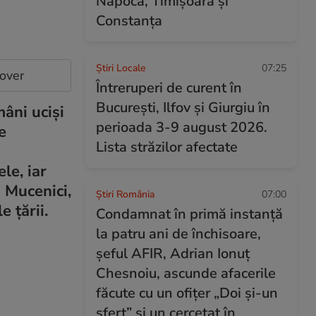
Napoca, Timișoara și
Constanța
Știri Locale
07:25
cover
Întreruperi de curent în
București, Ilfov și Giurgiu în
âni uciși
perioada 3-9 august 2026.
e
Lista străzilor afectate
le, iar
 Mucenici,
Știri România
07:00
e țării.
Condamnat în primă instanță
la patru ani de închisoare,
șeful AFIR, Adrian Ionuț
Chesnoiu, ascunde afacerile
făcute cu un ofițer „Doi și-un
sfert” și un cercetat în