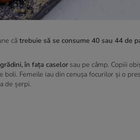
pune că
trebuie să se consume 40 sau 44 de p
 grădini, în fața caselor
sau pe câmp. Copiii obi
de boli. Femeile iau din cenușa focurilor și o pre
a de șerpi.