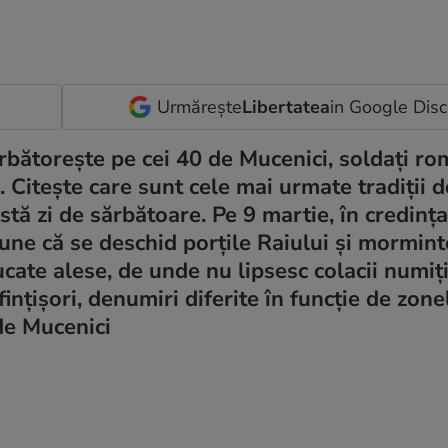
Urmărește
Libertatea
in Google Dis
rbătorește pe cei 40 de Mucenici, soldați rom
. Citește care sunt cele mai urmate tradiții d
stă zi de sărbătoare. Pe 9 martie, în credința
une că se deschid porțile Raiului și morminte
ate alese, de unde nu lipsesc colacii numiți
nțișori, denumiri diferite în funcție de zonel
 de Mucenici