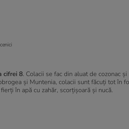
cenici
 cifrei 8
. Colacii se fac din aluat de cozonac ș
obrogea și Muntenia, colacii sunt făcuți tot în f
fierți în apă cu zahăr, scorțișoară și nucă.