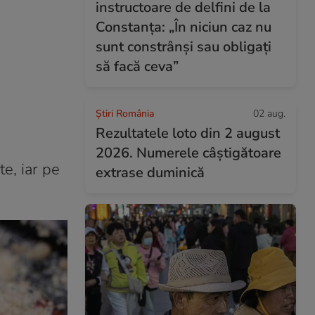
instructoare de delfini de la
Constanța: „În niciun caz nu
sunt constrânși sau obligați
să facă ceva”
Știri România
02 aug.
Rezultatele loto din 2 august
2026. Numerele câștigătoare
e, iar pe
extrase duminică