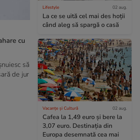
Lifestyle
02 aug.
La ce se uită cel mai des hoții
când aleg să spargă o casă
ahare cu
șnuiesc să
sară de jur
Vacanțe și Cultură
02 aug.
Cafea la 1,49 euro și bere la
3,07 euro. Destinația din
Europa desemnată cea mai