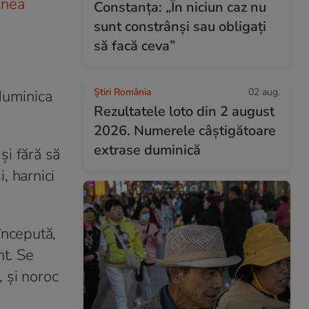
inea
Constanța: „În niciun caz nu
sunt constrânși sau obligați
să facă ceva”
Știri România
02 aug.
 duminica
Rezultatele loto din 2 august
2026. Numerele câștigătoare
extrase duminică
şi fără să
i, harnici
începută,
nt. Se
, şi noroc