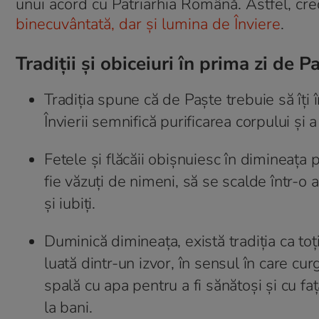
unui acord cu Patriarhia Română. Astfel, cre
binecuvântată, dar și lumina de Înviere
.
Tradiții și obiceiuri în prima zi de P
Tradiţia spune că de Paște trebuie să îți
Învierii semnifică purificarea corpului şi a
Fetele şi flăcăii obişnuiesc în dimineaţa p
fie văzuţi de nimeni, să se scalde într-o a
şi iubiţi.
Duminică dimineaţa, există tradiţia ca to
luată dintr-un izvor, în sensul în care cu
spală cu apa pentru a fi sănătoşi şi cu f
la bani.