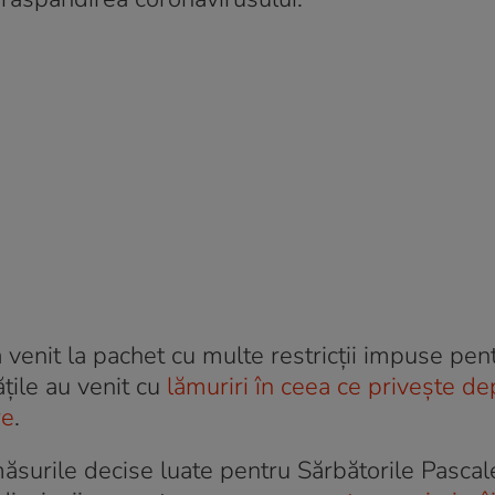
 venit la pachet cu multe restricții impuse pen
țile au venit cu
lămuriri în ceea ce privește de
re
.
ăsurile decise luate pentru Sărbătorile Pascal