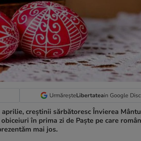
Urmărește
Libertatea
in Google Dis
9 aprilie, creștinii sărbătoresc Învierea Mântu
i obiceiuri în prima zi de Paște pe care români
 prezentăm mai jos.