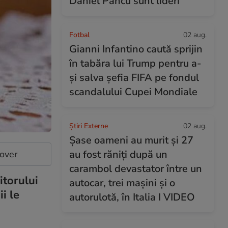
Daniel Pancu sunt lideri
Fotbal
02 aug.
Gianni Infantino caută sprijin
în tabăra lui Trump pentru a-
și salva șefia FIFA pe fondul
scandalului Cupei Mondiale
Știri Externe
02 aug.
Șase oameni au murit și 27
au fost răniți după un
cover
carambol devastator între un
itorului
autocar, trei mașini și o
i le
autorulotă, în Italia I VIDEO