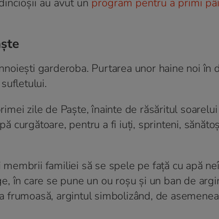
dincioșii au avut un
program pentru a primi pâ
aște
 înnoiești garderoba. Purtarea unor haine noi în
 sufletului.
rimei zile de Paşte, înainte de răsăritul soarelui 
pă curgătoare, pentru a fi iuţi, sprinteni, sănătoş
ţi membrii familiei să se spele pe faţă cu apă ne
rge, în care se pune un ou roşu şi un ban de argi
aţa frumoasă, argintul simbolizând, de asemenea