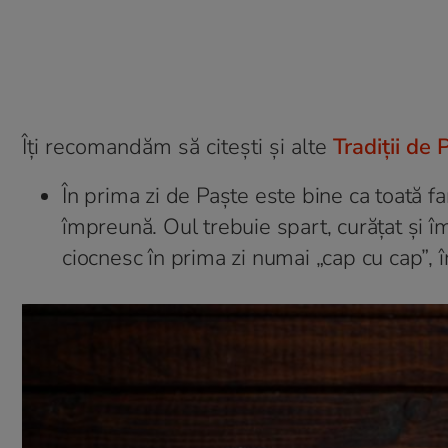
Îți recomandăm să citești și alte
Tradiții de 
În prima zi de Paște este bine ca toată f
împreună. Oul trebuie spart, curățat şi împ
ciocnesc în prima zi numai „cap cu cap”, în 