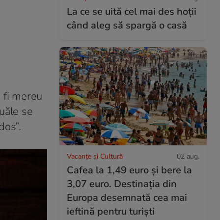
La ce se uită cel mai des hoții
când aleg să spargă o casă
a fi mereu
ouăle se
dos”.
Vacanțe și Cultură
02 aug.
Cafea la 1,49 euro și bere la
3,07 euro. Destinația din
Europa desemnată cea mai
ieftină pentru turiști