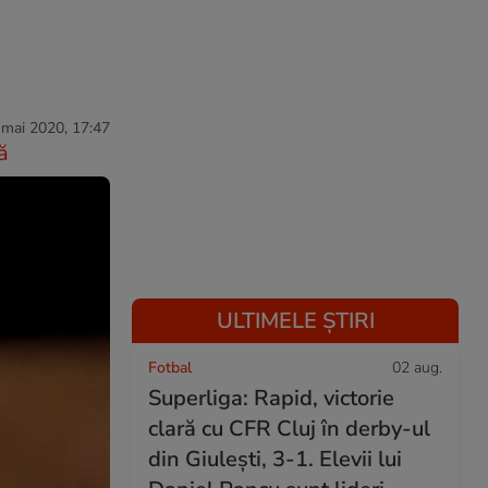
 mai 2020, 17:47
ă
ULTIMELE ȘTIRI
Fotbal
02 aug.
Superliga: Rapid, victorie
clară cu CFR Cluj în derby-ul
din Giulești, 3-1. Elevii lui