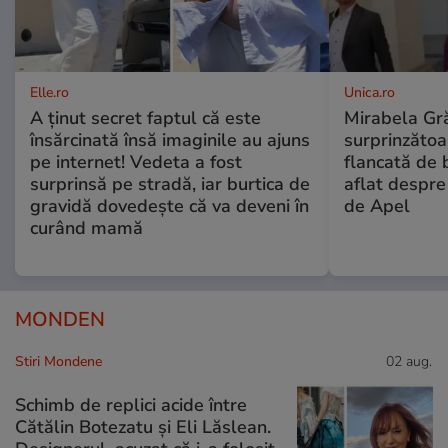
Elle.ro
Unica.ro
A ținut secret faptul că este
Mirabela Gră
însărcinată însă imaginile au ajuns
surprinzătoar
pe internet! Vedeta a fost
flancată de 
surprinsă pe stradă, iar burtica de
aflat despre
gravidă dovedește că va deveni în
de Apel
curând mamă
MONDEN
Stiri Mondene
02 aug.
Schimb de replici acide între
Cătălin Botezatu și Eli Lăslean.