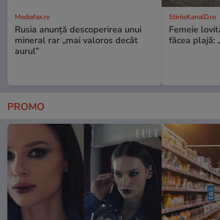
Mediafax.ro
StirileKanalD.ro
Rusia anunță descoperirea unui
Femeie lovit
mineral rar „mai valoros decât
făcea plajă: „
aurul”
PROMO