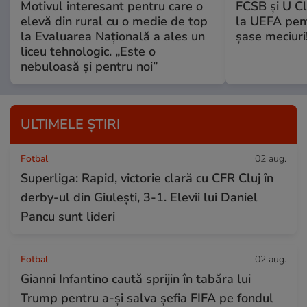
Motivul interesant pentru care o
FCSB și U Cl
elevă din rural cu o medie de top
la UEFA pentr
la Evaluarea Națională a ales un
șase meciuri
liceu tehnologic. „Este o
nebuloasă și pentru noi”
ULTIMELE ȘTIRI
Fotbal
02 aug.
Superliga: Rapid, victorie clară cu CFR Cluj în
derby-ul din Giulești, 3-1. Elevii lui Daniel
Pancu sunt lideri
Fotbal
02 aug.
Gianni Infantino caută sprijin în tabăra lui
Trump pentru a-și salva șefia FIFA pe fondul