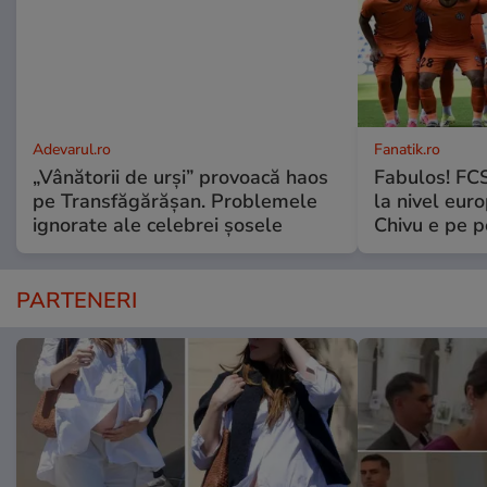
Adevarul.ro
Fanatik.ro
„Vânătorii de urși” provoacă haos
Fabulos! FCS
pe Transfăgărășan. Problemele
la nivel euro
ignorate ale celebrei șosele
Chivu e pe 
PARTENERI