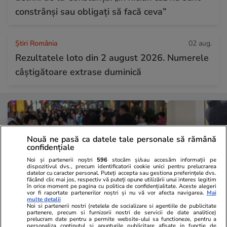
constrânși sau obligați să facă ceva”
Știri România
02 aug.
Rezultatele loto din 2 august 2026. Numerele
câștigătoare extrase duminică
Nouă ne pasă ca datele tale personale să rămână
confidențiale
Noi și partenerii noștri
596
stocăm și/sau accesăm informații pe
dispozitivul dvs., precum identificatorii cookie unici pentru prelucrarea
datelor cu caracter personal. Puteți accepta sau gestiona preferințele dvs.
făcând clic mai jos, respectiv vă puteți opune utilizării unui interes legitim
în orice moment pe pagina cu politica de confidențialitate. Aceste alegeri
vor fi raportate partenerilor noștri și nu vă vor afecta navigarea.
Mai
multe detalii
Noi si partenerii nostri (retelele de socializare si agentiile de publicitate
partenere, precum si furnizorii nostri de servicii de date analitice)
Lifestyle
02 aug.
Lifestyle
prelucram date pentru a permite website-ului sa functioneze, pentru a
personaliza continutul si anunturile publicitare afisate in functie de