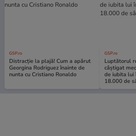
GSP.ro
GSP.ro
Distracție la plajă! Cum a apărut
Luptătorul 
Georgina Rodriguez înainte de
câștigat meci
nunta cu Cristiano Ronaldo
de iubita lui
18.000 de s