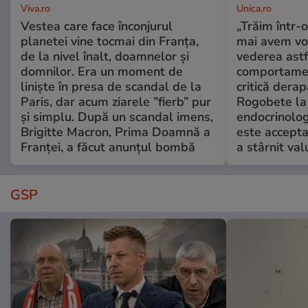
Viva.ro
Unica.ro
Vestea care face înconjurul
„Trăim într-
planetei vine tocmai din Franța,
mai avem vo
de la nivel înalt, doamnelor și
vederea astf
domnilor. Era un moment de
comportamen
liniște în presa de scandal de la
critică derap
Paris, dar acum ziarele ”fierb” pur
Rogobete la
și simplu. După un scandal imens,
endocrinolog
Brigitte Macron, Prima Doamnă a
este accepta
Franței, a făcut anunțul bombă
a stârnit valu
GSP