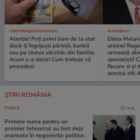
Libertateapentrufemei.ro
Avantaje.ro
Atenție! Poți primi bani de la stat
Dieta Melan
dacă-ți îngrijești părinții, bunicii
oricine! Regi
sau pe cineva vârstnic din familie.
urmează zilni
Acum s-a decis! Cum trebuie să
specialiști! 
procedezi
fiecare zi și 
acestui stil 
ȘTIRI ROMÂNIA
Politică
02 aug.
Primele nume pentru un
premier tehnocrat au fost deja
avansate în negocierile politice.