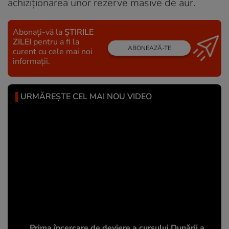
achiziționarea unor rezerve masive de aur.
Abonați-vă la
ȘTIRILE
ZILEI
pentru a fi la
ABONEAZĂ-TE
curent cu cele mai noi
informații.
URMĂREȘTE CEL MAI NOU VIDEO
Prima încercare de deviere a cursului Dunării a