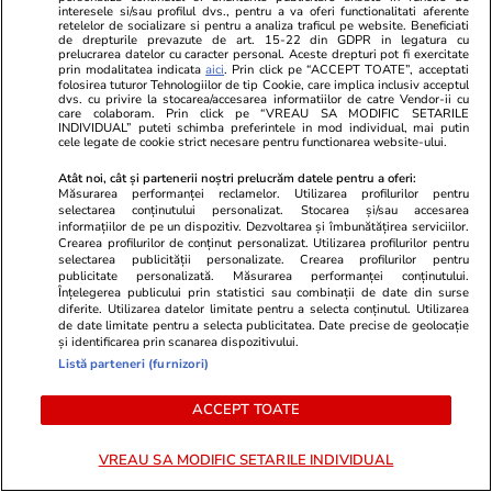
Un patron din China a aflat ce a
La ce se uită
interesele si/sau profilul dvs., pentru a va oferi functionalitati aferente
retelelor de socializare si pentru a analiza traficul pe website. Beneficiati
făcut angajatul său la nuntă și l-a
când aleg să
de drepturile prevazute de art. 15-22 din GDPR in legatura cu
prelucrarea datelor cu caracter personal. Aceste drepturi pot fi exercitate
dat afară imediat: „Nu am niciun
prin modalitatea indicata
aici
. Prin click pe “ACCEPT TOATE”, acceptati
folosirea tuturor Tehnologiilor de tip Cookie, care implica inclusiv acceptul
respect pentru tine”
dvs. cu privire la stocarea/accesarea informatiilor de catre Vendor-ii cu
care colaboram. Prin click pe “VREAU SA MODIFIC SETARILE
INDIVIDUAL” puteti schimba preferintele in mod individual, mai putin
cele legate de cookie strict necesare pentru functionarea website-ului.
Atât noi, cât și partenerii noștri prelucrăm datele pentru a oferi:
Lifestyle
01 aug.
Măsurarea performanței reclamelor. Utilizarea profilurilor pentru
selectarea conținutului personalizat. Stocarea și/sau accesarea
informațiilor de pe un dispozitiv. Dezvoltarea și îmbunătățirea serviciilor.
Crearea profilurilor de conținut personalizat. Utilizarea profilurilor pentru
Cum se face cafeaua la presa
selectarea publicității personalizate. Crearea profilurilor pentru
publicitate personalizată. Măsurarea performanței conținutului.
franceză – cum funcționează și
Înțelegerea publicului prin statistici sau combinații de date din surse
care sunt avantajele
diferite. Utilizarea datelor limitate pentru a selecta conținutul. Utilizarea
de date limitate pentru a selecta publicitatea. Date precise de geolocație
și identificarea prin scanarea dispozitivului.
Listă parteneri (furnizori)
ACCEPT TOATE
Lifestyle
15 iul.
VREAU SA MODIFIC SETARILE INDIVIDUAL
Combinaţii răcoritoare de apă