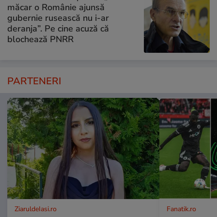
măcar o Românie ajunsă
gubernie rusească nu i-ar
deranja”. Pe cine acuză că
blochează PNRR
PARTENERI
ZiaruldeIasi.ro
Fanatik.ro