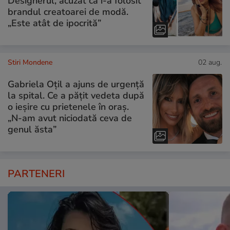
Designerul, acuzat că i-a folosit
brandul creatoarei de modă.
„Este atât de ipocrită”
Stiri Mondene
02 aug.
Gabriela Oțil a ajuns de urgență
la spital. Ce a pățit vedeta după
o ieșire cu prietenele în oraș.
„N-am avut niciodată ceva de
genul ăsta”
PARTENERI