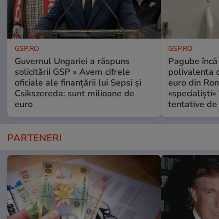
GSP.RO
GSP.RO
Guvernul Ungariei a răspuns
Pagube încă 
solicitării GSP » Avem cifrele
polivalenta 
oficiale ale finanțării lui Sepsi și
euro din Rom
Csikszereda: sunt milioane de
«specialiști»
euro
tentative de 
PARTENERI