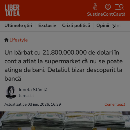
Susține
Cont
Caută
Ultimele știri
Exclusiv
Criză politică
Opinii
Intervi
|
Lifestyle
Un bărbat cu 21.800.000.000 de dolari în
cont a aflat la supermarket că nu se poate
atinge de bani. Detaliul bizar descoperit la
bancă
Ionela Stănilă
Jurnalist
Actualizat pe 03 iun. 2026, 16:39
Comentează