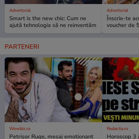
Advertorial
Advertorial
Smart is the new chic: Cum ne
Înscrie-te ac
ajută tehnologia să ne reinventăm
voucher de 5
PARTENERI
Wowbiz.ro
Redactia.ro
Petrișor Ruge, mesaj emoționant
Horoscop 3 