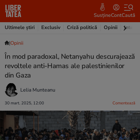
Susține
Cont
Caută
Ultimele știri
Exclusiv
Criză politică
Opinii
Intervi
|
Opinii
În mod paradoxal, Netanyahu descurajează
revoltele anti-Hamas ale palestinienilor
din Gaza
Lelia Munteanu
30 mart. 2025, 12:00
Comentează