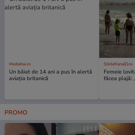
Mediafax.ro
StirileKanalD.ro
Un băiat de 14 ani a pus în alertă
Femeie lovit
aviația britanică
făcea plajă: „
PROMO