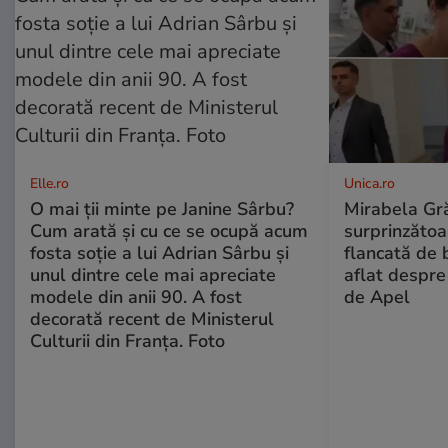
Elle.ro
Unica.ro
O mai ții minte pe Janine Sârbu?
Mirabela Gră
Cum arată și cu ce se ocupă acum
surprinzătoar
fosta soție a lui Adrian Sârbu și
flancată de 
unul dintre cele mai apreciate
aflat despre
modele din anii 90. A fost
de Apel
decorată recent de Ministerul
Culturii din Franța. Foto