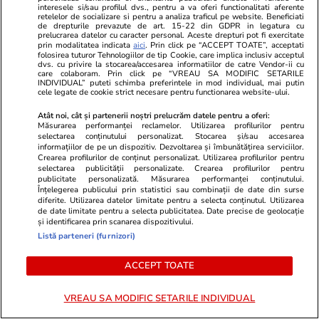
interesele si/sau profilul dvs., pentru a va oferi functionalitati aferente
dronele neautorizate. CCR a
retelelor de socializare si pentru a analiza traficul pe website. Beneficiati
de drepturile prevazute de art. 15-22 din GDPR in legatura cu
tranșat definitiv disputa
prelucrarea datelor cu caracter personal. Aceste drepturi pot fi exercitate
prin modalitatea indicata
aici
. Prin click pe “ACCEPT TOATE”, acceptati
folosirea tuturor Tehnologiilor de tip Cookie, care implica inclusiv acceptul
dvs. cu privire la stocarea/accesarea informatiilor de catre Vendor-ii cu
care colaboram. Prin click pe “VREAU SA MODIFIC SETARILE
Politică
11:23
INDIVIDUAL” puteti schimba preferintele in mod individual, mai putin
cele legate de cookie strict necesare pentru functionarea website-ului.
Cum a apărut Mirabela
Grădinaru la întâlnirea cu
Atât noi, cât și partenerii noștri prelucrăm datele pentru a oferi:
Măsurarea performanței reclamelor. Utilizarea profilurilor pentru
președinta Indiei, Droupadi
selectarea conținutului personalizat. Stocarea și/sau accesarea
Murmu, la Palatul Cotroceni.
informațiilor de pe un dispozitiv. Dezvoltarea și îmbunătățirea serviciilor.
Crearea profilurilor de conținut personalizat. Utilizarea profilurilor pentru
Motivul pentru care a ales o
selectarea publicității personalizate. Crearea profilurilor pentru
rochie galbenă
publicitate personalizată. Măsurarea performanței conținutului.
Înțelegerea publicului prin statistici sau combinații de date din surse
diferite. Utilizarea datelor limitate pentru a selecta conținutul. Utilizarea
de date limitate pentru a selecta publicitatea. Date precise de geolocație
și identificarea prin scanarea dispozitivului.
PARTENERI
Listă parteneri (furnizori)
ACCEPT TOATE
VREAU SA MODIFIC SETARILE INDIVIDUAL