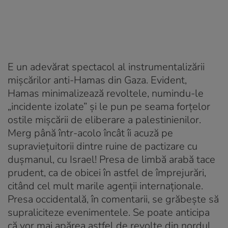
E un adevărat spectacol al instrumentalizării
mişcărilor anti-Hamas din Gaza. Evident,
Hamas minimalizează revoltele, numindu-le
„incidente izolate” şi le pun pe seama forţelor
ostile mişcării de eliberare a palestinienilor.
Merg până într-acolo încât îi acuză pe
supravieţuitorii dintre ruine de pactizare cu
duşmanul, cu Israel! Presa de limbă arabă tace
prudent, ca de obicei în astfel de împrejurări,
citând cel mult marile agenţii internaţionale.
Presa occidentală, în comentarii, se grăbeşte să
supraliciteze evenimentele. Se poate anticipa
că vor mai apărea astfel de revolte din nordul