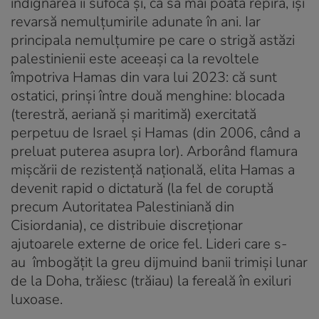
indignarea îi sufocă şi, ca să mai poată repira, îşi
revarsă nemulţumirile adunate în ani. Iar
principala nemulţumire pe care o strigă astăzi
palestinienii este aceeaşi ca la revoltele
împotriva Hamas din vara lui 2023: că sunt
ostatici, prinşi între două menghine: blocada
(terestră, aeriană şi maritimă) exercitată
perpetuu de Israel şi Hamas (din 2006, când a
preluat puterea asupra lor). Arborând flamura
mişcării de rezistenţă naţională, elita Hamas a
devenit rapid o dictatură (la fel de coruptă
precum Autoritatea Palestiniană din
Cisiordania), ce distribuie discreţionar
ajutoarele externe de orice fel. Lideri care s-
au îmbogăţit la greu dijmuind banii trimişi lunar
de la Doha, trăiesc (trăiau) la fereală în exiluri
luxoase.