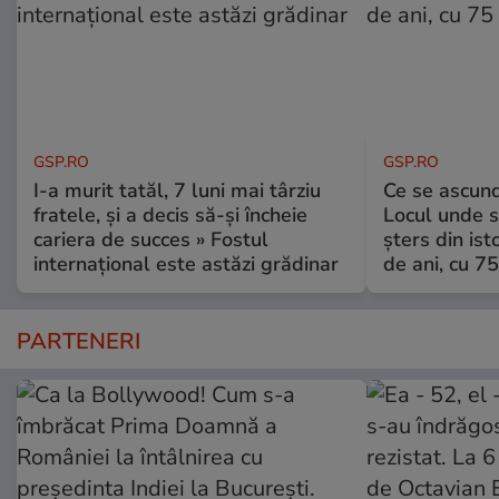
GSP.RO
GSP.RO
I-a murit tatăl, 7 luni mai târziu
Ce se ascund
fratele, și a decis să-și încheie
Locul unde s-
cariera de succes » Fostul
șters din ist
internațional este astăzi grădinar
de ani, cu 7
PARTENERI