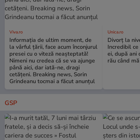
Viva.ro
Unica.ro
Informația de ultim moment, de
Divorț la nive
la vârful țării, face acum înconjurul
Incredibil ce
presei cu o viteză neașteptată!
ei, după ani 
Nimeni nu credea că se va ajunge
rău când mă
până aici, dar iată-ne, dragi
cetățeni. Breaking news, Sorin
Grindeanu tocmai a făcut anunțul
GSP