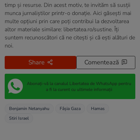
timp și resurse. Din acest motiv, te invităm să susții
munca jurnaliștilor printr-o donație. Aici găsești mai
multe opțiuni prin care poți contribui la dezvoltarea
altor materiale similare:
libertatea.ro/sustine
. Îți
suntem recunoscători că ne citești și că ești alături de
noi.
Share
Comentează
Abonați-vă la canalul Libertatea de WhatsApp pentru
a fi la curent cu ultimele informații
Benjamin Netanyahu
Fâșia Gaza
Hamas
Stiri Israel