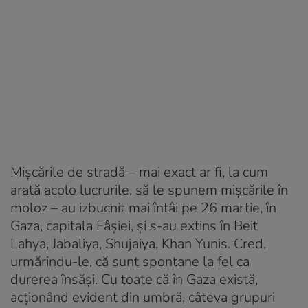
Mişcările de stradă – mai exact ar fi, la cum
arată acolo lucrurile, să le spunem mişcările în
moloz – au izbucnit mai întâi pe 26 martie, în
Gaza, capitala Fâşiei, şi s-au extins în Beit
Lahya, Jabaliya, Shujaiya, Khan Yunis. Cred,
urmărindu-le, că sunt spontane la fel ca
durerea însăşi. Cu toate că în Gaza există,
acţionând evident din umbră, câteva grupuri