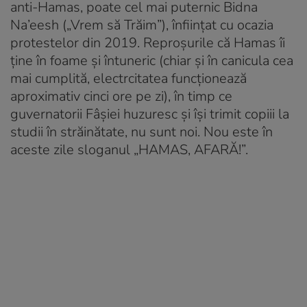
anti-Hamas, poate cel mai puternic Bidna
Na’eesh („Vrem să Trăim”), înfiinţat cu ocazia
protestelor din 2019. Reproşurile că Hamas îi
ţine în foame şi întuneric (chiar şi în canicula cea
mai cumplită, electrcitatea funcţionează
aproximativ cinci ore pe zi), în timp ce
guvernatorii Fâşiei huzuresc şi îşi trimit copiii la
studii în străinătate, nu sunt noi. Nou este în
aceste zile sloganul „HAMAS, AFARĂ!”.