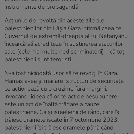
instrumente de propagandă.
Acţiunile de revoltă din aceste zile ale
palestinienilor din Fâşia Gaza infirmă ceea ce
Guvernul de extremă-dreapta al lui Netanyahu
încearcă să acrediteze în susţinerea atacurilor
sale (cele mai multe nediscriminatorii) – că toţi
palestinienii sunt terorişti.
N-a fost niciodată uşor să te revolţi în Gaza.
Hamas avea şi mai are structuri de securitate
ce acţionează cu o cruzime fără margini,
invocând ideea că orice act de nesupunere
este un act de înaltă trădare a cauzei
palestiniene. Ca şi israelienii de rând, care îşi
trăiesc dramele iscate în 7 octombrie 2023,
palestinienii îşi trăiesc dramele până când