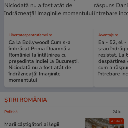
Libertateapentrufemei.ro
Avantaje.ro
Ca la Bollywood! Cum s-a
Ea - 52, el 
îmbrăcat Prima Doamnă a
s-au îndrăgos
României la întâlnirea cu
rezistat. La 
președinta Indiei la București.
despărțirea 
Niciodată nu a fost atât de
cum a răspu
îndrăzneață! Imaginile
întrebare i
momentului
ȘTIRI ROMÂNIA
Politică
24 iul.
Analiză
Marii câștigători ai legii