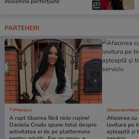
înseamnă perfecțiune”
PARTENERI
TVMania.ro
ObservatorNews
A rupt tăcerea fără nicio rușine!
Afacerea cu 
Daniela Crudu spune totul despre
lovitura pe t
activitatea ei de pe platformele
aşteaptă şi 
pentru adulți: „Fac ce vreau, e
serviciu