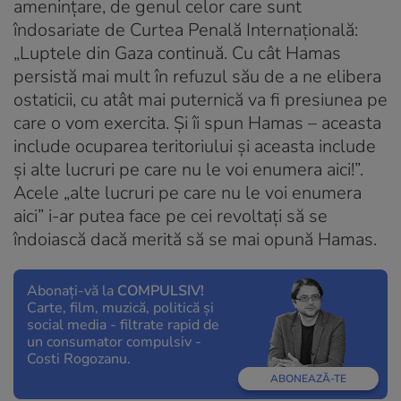
ameninţare, de genul celor care sunt
îndosariate de Curtea Penală Internaţională:
„Luptele din Gaza continuă. Cu cât Hamas
persistă mai mult în refuzul său de a ne elibera
ostaticii, cu atât mai puternică va fi presiunea pe
care o vom exercita. Și îi spun Hamas – aceasta
include ocuparea teritoriului și aceasta include
și alte lucruri pe care nu le voi enumera aici!”.
Acele „alte lucruri pe care nu le voi enumera
aici” i-ar putea face pe cei revoltaţi să se
îndoiască dacă merită să se mai opună Hamas.
Abonați-vă la
COMPULSIV!
Carte, film, muzică, politică și
social media - filtrate rapid de
un consumator compulsiv -
Costi Rogozanu.
ABONEAZĂ-TE