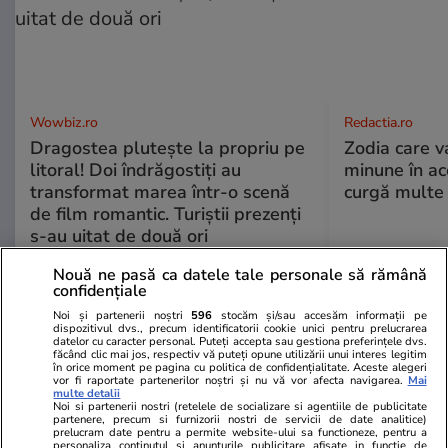
Wowbiz.ro
Redactia.ro
Dragostea plutește la propriu pe
Zodia care v
litoral! Doi îndrăgostiți au
minune în a
transformat marea într-o scenă
curgă multe l
de film romantic. Turiștii prezenți
s-au uitat de două ori
Nouă ne pasă ca datele tale personale să rămână
confidențiale
POLITIC
Noi și partenerii noștri
596
stocăm și/sau accesăm informații pe
dispozitivul dvs., precum identificatorii cookie unici pentru prelucrarea
datelor cu caracter personal. Puteți accepta sau gestiona preferințele dvs.
Politică
12:05
făcând clic mai jos, respectiv vă puteți opune utilizării unui interes legitim
în orice moment pe pagina cu politica de confidențialitate. Aceste alegeri
Mutarea prin care AUR, S.O.S. și
vor fi raportate partenerilor noștri și nu vă vor afecta navigarea.
Mai
multe detalii
POT au făcut front comun în
Noi si partenerii nostri (retelele de socializare si agentiile de publicitate
opoziție împotriva legii care
partenere, precum si furnizorii nostri de servicii de date analitice)
prelucram date pentru a permite website-ului sa functioneze, pentru a
permite Armatei să doboare
personaliza continutul si anunturile publicitare afisate in functie de