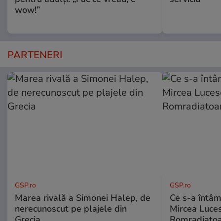
wow!”
PARTENERI
GSP.ro
GSP.ro
Marea rivală a Simonei Halep, de
Ce s-a întâmp
nerecunoscut pe plajele din
Mircea Luces
Grecia
Romradiatoa