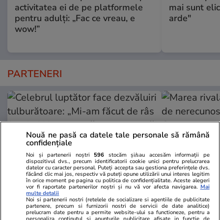
activitatea ei de pe platformele
mai sunt eli
pentru adulți: „Fac ce vreau, e
arde"
wow!”
PARTENERI
Nouă ne pasă ca datele tale personale să rămână
confidențiale
Noi și partenerii noștri
596
stocăm și/sau accesăm informații pe
dispozitivul dvs., precum identificatorii cookie unici pentru prelucrarea
datelor cu caracter personal. Puteți accepta sau gestiona preferințele dvs.
făcând clic mai jos, respectiv vă puteți opune utilizării unui interes legitim
în orice moment pe pagina cu politica de confidențialitate. Aceste alegeri
vor fi raportate partenerilor noștri și nu vă vor afecta navigarea.
Mai
multe detalii
Noi si partenerii nostri (retelele de socializare si agentiile de publicitate
GSP.ro
GSP.ro
partenere, precum si furnizorii nostri de servicii de date analitice)
prelucram date pentru a permite website-ului sa functioneze, pentru a
Celebrul luptător face dezvăluiri
Marea rivală
personaliza continutul si anunturile publicitare afisate in functie de