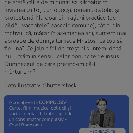
ne arată cât e de minunat să sărbătorim
Învierea cu toții, ortodocși, romano-catolici și
protestanți. Nu doar din rațiuni practice (de
pildă, „vacanțele” pascale comune), cât și din
motivul că, măcar în asemenea ani, suntem mai
aproape de dorința lui Iisus Hristos „ca toți să
fie una”. Ce jalnic fel de creștini suntem, dacă
nu lucrăm în sensul celor poruncite de însuși
Dumnezeul pe care pretindem că-l
mărturisim?
Foto ilustrativ: Shutterstock
Abonați-vă la
COMPULSIV!
Carte, film, muzică, politică și
social media - filtrate rapid de
un consumator compulsiv -
Costi Rogozanu.
ABONEAZĂ-TE