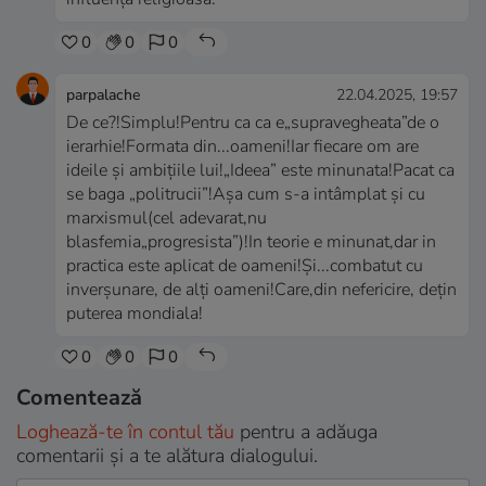
0
0
0
parpalache
22.04.2025, 19:57
De ce?!Simplu!Pentru ca ca e„supravegheata”de o
ierarhie!Formata din...oameni!Iar fiecare om are
ideile și ambițiile lui!„Ideea” este minunata!Pacat ca
se baga „politrucii”!Așa cum s-a intâmplat și cu
marxismul(cel adevarat,nu
blasfemia„progresista”)!In teorie e minunat,dar in
practica este aplicat de oameni!Și...combatut cu
inverșunare, de alți oameni!Care,din nefericire, dețin
puterea mondiala!
0
0
0
Comentează
Loghează-te în contul tău
pentru a adăuga
comentarii și a te alătura dialogului.