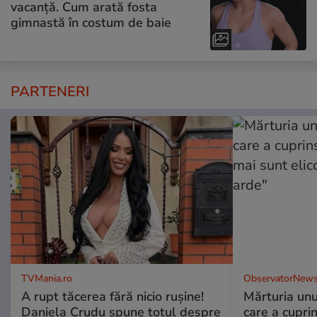
vacanță. Cum arată fosta
gimnastă în costum de baie
PARTENERI
TVMania.ro
ObservatorNews
A rupt tăcerea fără nicio rușine!
Mărturia unu
Daniela Crudu spune totul despre
care a cupri