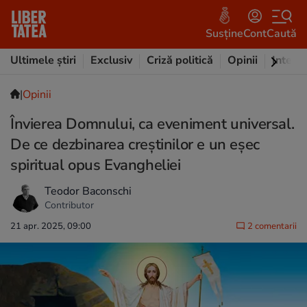
Susține
Cont
Caută
Ultimele știri
Exclusiv
Criză politică
Opinii
Intervi
|
Opinii
Învierea Domnului, ca eveniment universal.
De ce dezbinarea creștinilor e un eșec
spiritual opus Evangheliei
Teodor Baconschi
Contributor
21 apr. 2025, 09:00
2 comentarii