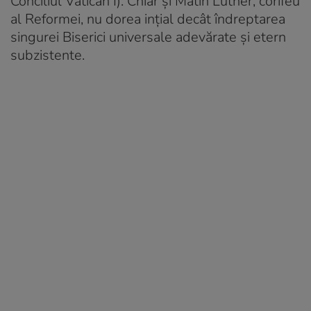
Conciliul Vatican I). Chiar și Matin Luther, corifeu
al Reformei, nu dorea ințial decât îndreptarea
singurei Biserici universale adevărate și etern
subzistente.