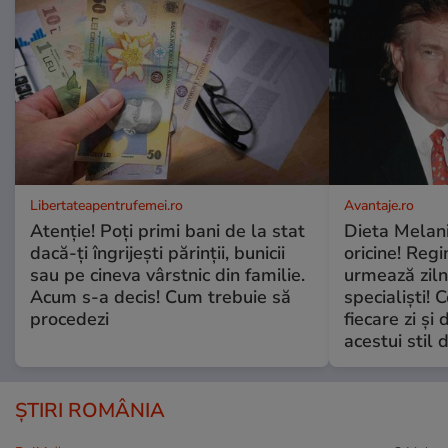
Libertateapentrufemei.ro
Avantaje.ro
Atenție! Poți primi bani de la stat
Dieta Melan
dacă-ți îngrijești părinții, bunicii
oricine! Regi
sau pe cineva vârstnic din familie.
urmează zilni
Acum s-a decis! Cum trebuie să
specialiști! 
procedezi
fiecare zi și 
acestui stil 
ȘTIRI ROMÂNIA