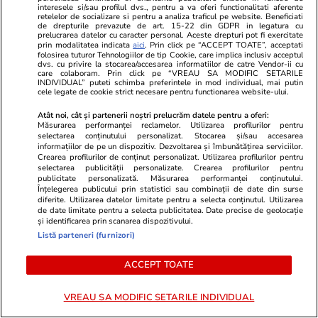
tulburătoare: „Mi-am făcut de râs
nerecunoscut
interesele si/sau profilul dvs., pentru a va oferi functionalitati aferente
retelelor de socializare si pentru a analiza traficul pe website. Beneficiati
familia! Nu vreau să ajung ca tatăl
Grecia
de drepturile prevazute de art. 15-22 din GDPR in legatura cu
prelucrarea datelor cu caracter personal. Aceste drepturi pot fi exercitate
meu, băutura i-a distrus viața”
prin modalitatea indicata
aici
. Prin click pe “ACCEPT TOATE”, acceptati
folosirea tuturor Tehnologiilor de tip Cookie, care implica inclusiv acceptul
dvs. cu privire la stocarea/accesarea informatiilor de catre Vendor-ii cu
care colaboram. Prin click pe “VREAU SA MODIFIC SETARILE
INDIVIDUAL” puteti schimba preferintele in mod individual, mai putin
cele legate de cookie strict necesare pentru functionarea website-ului.
Atât noi, cât și partenerii noștri prelucrăm datele pentru a oferi:
Măsurarea performanței reclamelor. Utilizarea profilurilor pentru
selectarea conținutului personalizat. Stocarea și/sau accesarea
informațiilor de pe un dispozitiv. Dezvoltarea și îmbunătățirea serviciilor.
Crearea profilurilor de conținut personalizat. Utilizarea profilurilor pentru
selectarea publicității personalizate. Crearea profilurilor pentru
publicitate personalizată. Măsurarea performanței conținutului.
Înțelegerea publicului prin statistici sau combinații de date din surse
diferite. Utilizarea datelor limitate pentru a selecta conținutul. Utilizarea
de date limitate pentru a selecta publicitatea. Date precise de geolocație
și identificarea prin scanarea dispozitivului.
Listă parteneri (furnizori)
ACCEPT TOATE
VREAU SA MODIFIC SETARILE INDIVIDUAL