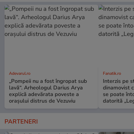
Adevarul.ro
Fanatik.ro
„Pompeii nu a fost îngropat sub
Interzis pe s
lavă“. Arheologul Darius Arya
dinamovist c
explică adevărata poveste a
se poate înt
orașului distrus de Vezuviu
datorită „Leg
PARTENERI