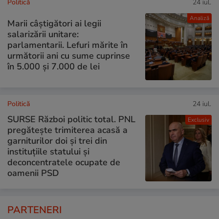
Politică
24 iul.
Analiză
Marii câștigători ai legii
salarizării unitare:
parlamentarii. Lefuri mărite în
următorii ani cu sume cuprinse
în 5.000 și 7.000 de lei
Politică
24 iul.
SURSE Război politic total. PNL
Exclusiv
pregătește trimiterea acasă a
garniturilor doi și trei din
instituțiile statului și
deconcentratele ocupate de
oamenii PSD
PARTENERI