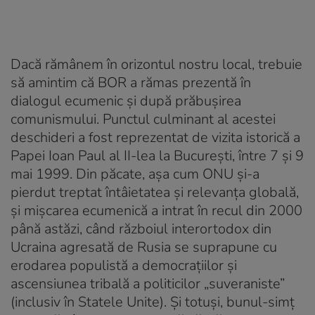
Dacă rămânem în orizontul nostru local, trebuie
să amintim că BOR a rămas prezentă în
dialogul ecumenic și după prăbușirea
comunismului. Punctul culminant al acestei
deschideri a fost reprezentat de vizita istorică a
Papei Ioan Paul al II-lea la București, între 7 și 9
mai 1999. Din păcate, așa cum ONU și-a
pierdut treptat întâietatea și relevanța globală,
și mișcarea ecumenică a intrat în recul din 2000
până astăzi, când războiul interortodox din
Ucraina agresată de Rusia se suprapune cu
erodarea populistă a democrațiilor și
ascensiunea tribală a politicilor „suveraniste”
(inclusiv în Statele Unite). Și totuși, bunul-simț