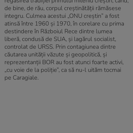
regăsirea tradiției primului mileniu creștin, când,
de bine, de rău, corpul creștinătății rămăsese
integru. Culmea acestui „ONU creștin” a fost
atinsă între 1960 și 1970, în corelare cu prima
destindere în Războiul Rece dintre lumea
liberă, condusă de SUA, și lagărul socialist,
controlat de URSS. Prin contagiunea dintre
căutarea unității văzute și geopolitică, și
reprezentanții BOR au fost atunci foarte activi,
„cu voie de la poliție”, ca să nu-l uităm tocmai
pe Caragiale.