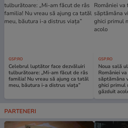
GSP.RO
GSP.RO
Celebrul luptător face dezvăluiri
Noua sală u
tulburătoare: „Mi-am făcut de râs
României va 
familia! Nu vreau să ajung ca tatăl
săptămâna vi
meu, băutura i-a distrus viața”
ghici primul 
găzduit acol
PARTENERI