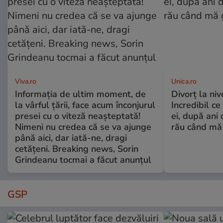
Viva.ro
Unica.ro
Informația de ultim moment, de
Divorț la nive
la vârful țării, face acum înconjurul
Incredibil ce
presei cu o viteză neașteptată!
ei, după ani 
Nimeni nu credea că se va ajunge
rău când mă
până aici, dar iată-ne, dragi
cetățeni. Breaking news, Sorin
Grindeanu tocmai a făcut anunțul
GSP