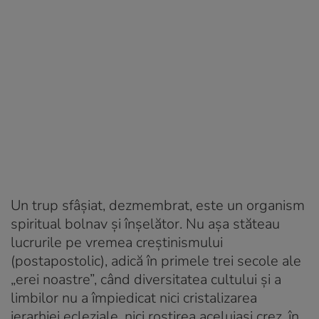
Un trup sfâșiat, dezmembrat, este un organism
spiritual bolnav și înșelător. Nu așa stăteau
lucrurile pe vremea creștinismului
(postapostolic), adică în primele trei secole ale
„erei noastre”, când diversitatea cultului și a
limbilor nu a împiedicat nici cristalizarea
ierarhiei ecleziale, nici rostirea aceluiași crez, în