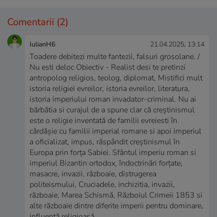
Comentarii
(2)
IulianH6
21.04.2025, 13:14
Toadere debitezi multe fantezii, falsuri grosolane. /
Nu esti deloc Obiectiv - Realist desi te pretinzi
antropolog religios, teolog, diplomat, Mistifici mult
istoria religiei evreilor, istoria evreilor, literatura,
istoria imperiului roman invadator-criminal. Nu ai
bărbătia si curajul de a spune clar că creștinismul
este o religie inventată de familii evreiesti în
cârdășie cu familii imperial romane si apoi imperiul
a oficializat, impus, răspândit creștinismul în
Europa prin forța Sabiei. Sfântul imperiu roman si
imperiul Bizantin ortodox, îndoctrinări forțate,
masacre, invazii, războaie, distrugerea
politeismului, Cruciadele, inchizitia, invazii,
războaie, Marea Schismă, Războiul Crimeii 1853 si
alte războaie dintre diferite imperii pentru dominare,
influență religioasă.