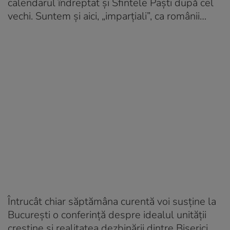
calendarul îndreptat și Sfintele Paști după cel
vechi. Suntem și aici, „imparțiali”, ca românii…
Întrucât chiar săptămâna curentă voi susține la
București o conferință despre idealul unității
creștine și realitatea dezbinării dintre Biserici,