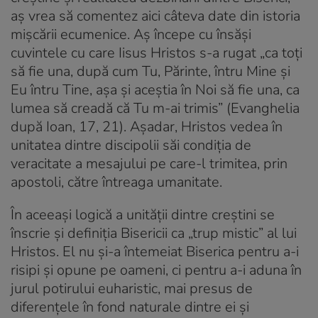
aș vrea să comentez aici câteva date din istoria
mișcării ecumenice. Aș începe cu însăși
cuvintele cu care Iisus Hristos s-a rugat „ca toți
să fie una, după cum Tu, Părinte, întru Mine și
Eu întru Tine, așa și aceștia în Noi să fie una, ca
lumea să creadă că Tu m-ai trimis” (Evanghelia
după Ioan, 17, 21). Așadar, Hristos vedea în
unitatea dintre discipolii săi condiția de
veracitate a mesajului pe care-l trimitea, prin
apostoli, către întreaga umanitate.
În aceeași logică a unității dintre creștini se
înscrie și definiția Bisericii ca „trup mistic” al lui
Hristos. El nu și-a întemeiat Biserica pentru a-i
risipi și opune pe oameni, ci pentru a-i aduna în
jurul potirului euharistic, mai presus de
diferențele în fond naturale dintre ei și