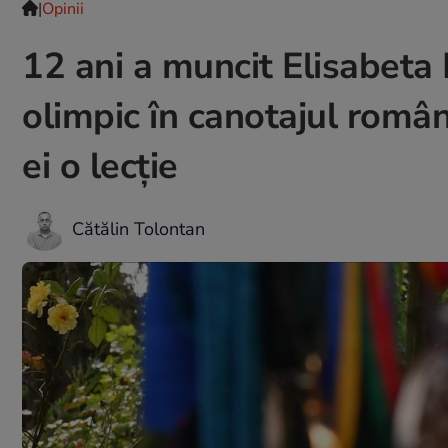
|
Opinii
12 ani a muncit Elisabeta 
olimpic în canotajul român
ei o lecție
Cătălin Tolontan