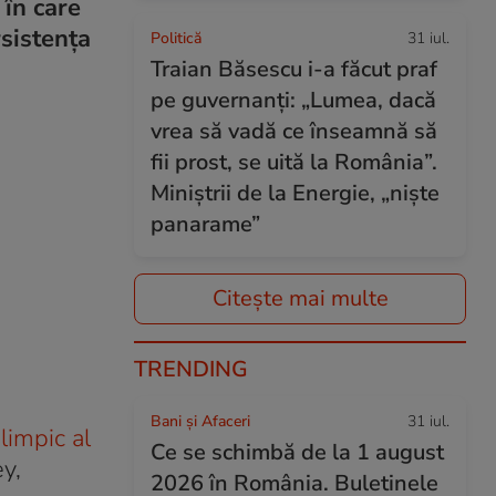
 în care
rsistența
Politică
31 iul.
Traian Băsescu i-a făcut praf
pe guvernanți: „Lumea, dacă
vrea să vadă ce înseamnă să
fii prost, se uită la România”.
Miniștrii de la Energie, „niște
panarame”
Citește mai multe
TRENDING
Bani și Afaceri
31 iul.
olimpic al
Ce se schimbă de la 1 august
ey,
2026 în România. Buletinele