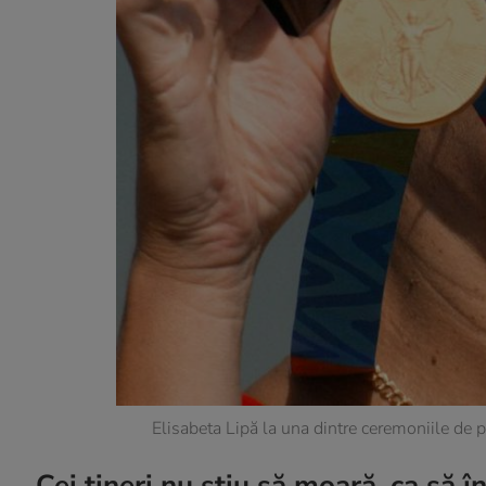
Elisabeta Lipă la una dintre ceremoniile de 
„Cei tineri nu știu să moară, ca să î