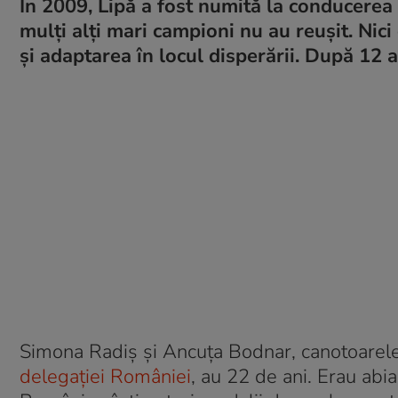
În 2009, Lipă a fost numită la conducerea 
mulți alți mari campioni nu au reușit. Nici 
și adaptarea în locul disperării. După 12 a
Simona Radiș și Ancuța Bodnar, canotoarel
delegației României
, au 22 de ani. Erau abi