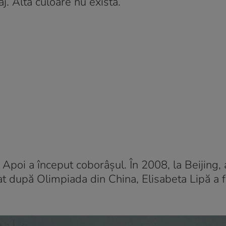
j. Altă culoare nu exista.
. Apoi a început coborâșul. În 2008, la Beijing, 
at după Olimpiada din China, Elisabeta Lipă a f