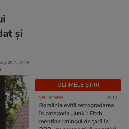
ui
at și
 aug. 2021, 17:44
ă
ULTIMELE ȘTIRI
Știri România
00:12
România evită retrogradarea
în categoria „junk”: Fitch
menține ratingul de țară la