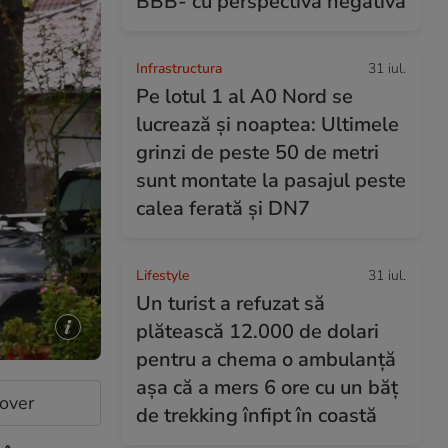
BBB- cu perspectivă negativă
Infrastructura
31 iul.
Pe lotul 1 al A0 Nord se
lucrează și noaptea: Ultimele
grinzi de peste 50 de metri
sunt montate la pasajul peste
calea ferată și DN7
Lifestyle
31 iul.
Un turist a refuzat să
plătească 12.000 de dolari
pentru a chema o ambulanță
așa că a mers 6 ore cu un băț
cover
de trekking înfipt în coastă