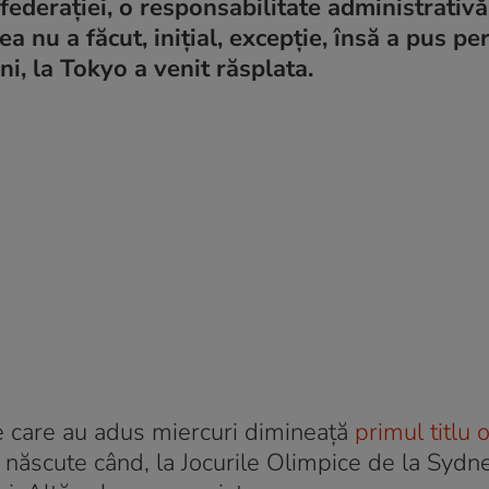
federației, o responsabilitate administrativă
ea nu a făcut, inițial, excepție, însă a pus pe
ni, la Tokyo a venit răsplata.
e care au adus miercuri dimineață
primul titlu 
a născute când, la Jocurile Olimpice de la Sydn