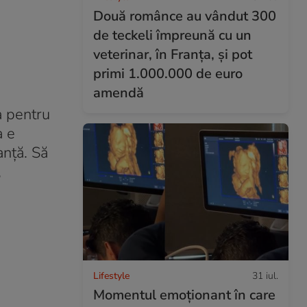
Două românce au vândut 300
de teckeli împreună cu un
veterinar, în Franța, și pot
primi 1.000.000 de euro
amendă
ea pentru
a e
anță. Să
,
Lifestyle
31 iul.
Momentul emoționant în care