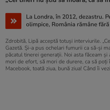
La Londra, în 2012, dezastru. Pe
olimpice, România rămâne fără 
Zdrobită, Lipă acceptă totuși interviurile. „C
Gazetă. Și-a pus ochelari fumurii ca să-și m
păcatul tinerei generații. Noi asta făceam și
mori de efort, să mori de durere, ca să poți î
Macebook, toată ziua, bună ziua! Când îi vezi, 