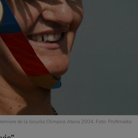
premiere de la Jocurile Olimpice Atena 2004. Foto: Profimedia
nvie”