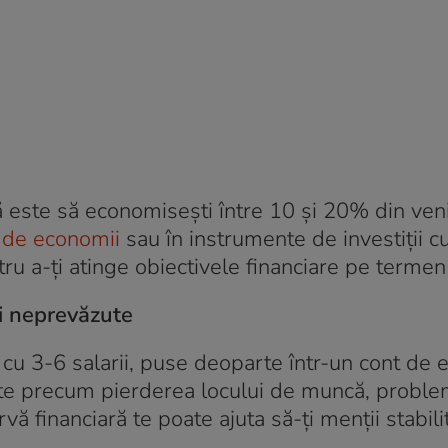
 este să economisești între 10 și 20% din veni
 de economii
sau în instrumente de investiții c
ru a-ți atinge obiectivele financiare pe termen
ii neprevăzute
cu 3-6 salarii, puse deoparte într-un cont de 
ute precum pierderea locului de muncă, probl
ă financiară te poate ajuta să-ți menții stabili