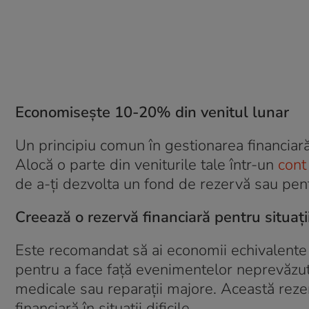
Economisește 10-20% din venitul lunar
Un principiu comun în gestionarea financiară
Alocă o parte din veniturile tale într-un
cont
de a-ți dezvolta un fond de rezervă sau pent
Creează o rezervă financiară pentru situaț
Este recomandat să ai economii echivalente 
pentru a face față evenimentelor neprevăz
medicale sau reparații majore. Această rezerv
financiară în situații dificile.