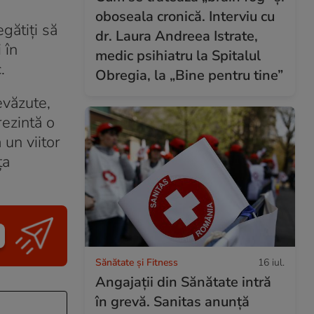
oboseala cronică. Interviu cu
gătiți să
dr. Laura Andreea Istrate,
 în
medic psihiatru la Spitalul
.
Obregia, la „Bine pentru tine”
evăzute,
rezintă o
 un viitor
ța
Sănătate și Fitness
16 iul.
Angajații din Sănătate intră
în grevă. Sanitas anunță