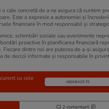
i o cale concretă de a ne asigura că suntem pre
toare. Este o expresie a autonomiei și încrederii
ursele financiare în mod responsabil și strategic
onomice, schimbări sociale sau evenimente nepr
bordări proactive în planificarea financiară rep
 Fiecare dintre noi are puterea de a-și asigura
a de decizii informate și responsabile în privin
 curent cu cele
ABONEAZĂ-TE
2 comentarii