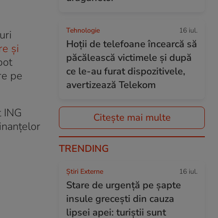
Tehnologie
16 iul.
uri
Hoții de telefoane încearcă să
e și
păcălească victimele și după
pot
ce le-au furat dispozitivele,
are pe
avertizează Telekom
t ING
Citește mai multe
inanțelor
TRENDING
Știri Externe
16 iul.
Stare de urgență pe șapte
insule grecești din cauza
lipsei apei: turiștii sunt