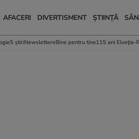
AFACERI
DIVERTISMENT
ȘTIINȚĂ
SĂN
Bani și Afaceri
Monden
Știri Știință
Știri 
Auto
Horoscop
Schimbări climati
Relații
Locuri de muncă
Muzică și Filme
Rețete
ogie
5 știri
Newslettere
Bine pentru tine
115 ani Elveția
Imobiliare.ro
Vacanțe și Cultură
Fructe
eJobs.ro
Îngriji