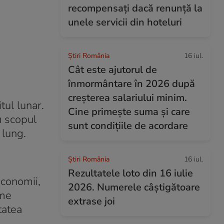
recompensați dacă renunță la
unele servicii din hoteluri
Știri România
16 iul.
Cât este ajutorul de
înmormântare în 2026 după
creșterea salariului minim.
tul lunar.
Cine primește suma și care
u scopul
sunt condițiile de acordare
 lung.
Știri România
16 iul.
Rezultatele loto din 16 iulie
economii,
2026. Numerele câștigătoare
eme
extrase joi
tatea