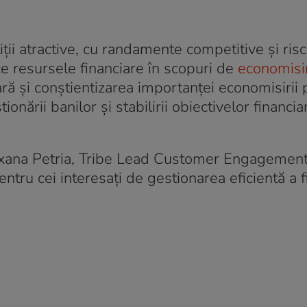
ii atractive, cu randamente competitive și risc
ce resursele financiare în scopuri de
economisir
iară și conștientizarea importanței economisirii 
ionării banilor și stabilirii obiectivelor financi
 Roxana Petria, Tribe Lead Customer Engagemen
tru cei interesați de gestionarea eficientă a f