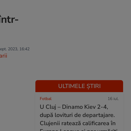
într-
sept. 2023, 16:42
rii
ULTIMELE ȘTIRI
Fotbal
16 iul.
U Cluj – Dinamo Kiev 2-4,
după lovituri de departajare.
Clujenii ratează calificarea în