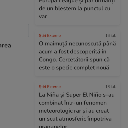
Europa League și par urmăriți
de un blestem la punctul cu
var
Știri Externe
16 iul.
O maimuță necunoscută până
area
acum a fost descoperită în
Congo. Cercetătorii spun că
este o specie complet nouă
Știri Externe
16 iul.
La Niña și Super El Niño s-au
combinat într-un fenomen
meteorologic rar și au creat
un scut atmosferic împotriva
uraganelor