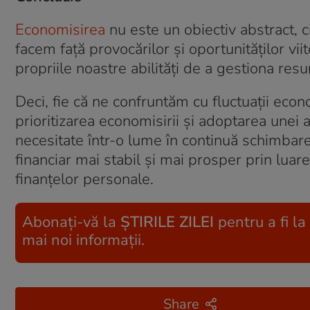
Economisirea
nu este un obiectiv abstract, c
facem față provocărilor și oportunităților vii
propriile noastre abilități de a gestiona res
Deci, fie că ne confruntăm cu fluctuații ec
prioritizarea economisirii și adoptarea unei a
necesitate într-o lume în continuă schimbare.
financiar mai stabil și mai prosper prin luare
finanțelor personale.
Abonați-vă la
ȘTIRILE ZILEI
pentru a fi la
mai noi informații.
Share