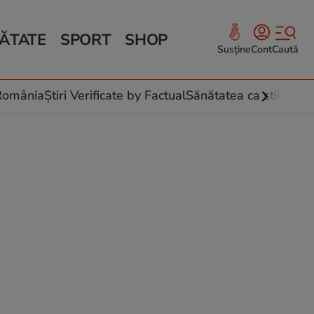
ĂTATE
SPORT
SHOP
Susține
Cont
Caută
Sănătate și Fitness
ce
 culinare
-România
Știri Verificate by Factual
Sănătatea ca stil de vi
 și legume
rea plantelor