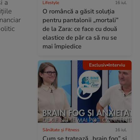
i a
Lifestyle
16 iul.
țiile
O româncă a găsit soluția
inanciar
pentru pantalonii „mortali”
olitic
de la Zara: ce face cu două
elastice de păr ca să nu se
mai împiedice
Exclusiv
Interviu
Sănătate și Fitness
16 iul.
Cum se tratează „brain fog” și