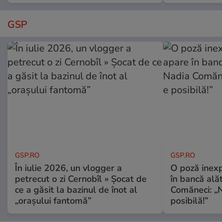
GSP
GSP.RO
GSP.RO
În iulie 2026, un vlogger a
O poză inexp
petrecut o zi Cernobîl » Șocat de
în bancă ală
ce a găsit la bazinul de înot al
Comăneci: „N
„orașului fantomă”
posibilă!”