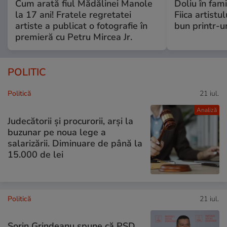
Cum arată fiul Mădălinei Manole
Doliu în fami
la 17 ani! Fratele regretatei
Fiica artistu
artiste a publicat o fotografie în
bun printr-u
premieră cu Petru Mircea Jr.
POLITIC
Politică
21 iul.
Analiză
Judecătorii și procurorii, arși la
buzunar pe noua lege a
salarizării. Diminuare de până la
15.000 de lei
Politică
21 iul.
Sorin Grindeanu spune că PSD