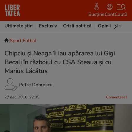
Susține
Cont
Caută
Ultimele știri
Exclusiv
Criză politică
Opinii
Intervi
|
Sport
|
Fotbal
Chipciu și Neaga îi iau apărarea lui Gigi
Becali în războiul cu CSA Steaua și cu
Marius Lăcătuș
Petre Dobrescu
27 dec. 2016, 22:35
Comentează