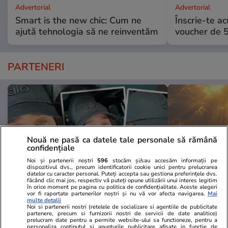
Advertorial
Advertorial
Smart is the new chic: Cum ne
Înscrie-te ac
ajută tehnologia să ne reinventăm
voucher de 5
PARTENERI
Nouă ne pasă ca datele tale personale să rămână
confidențiale
Noi și partenerii noștri
596
stocăm și/sau accesăm informații pe
dispozitivul dvs., precum identificatorii cookie unici pentru prelucrarea
datelor cu caracter personal. Puteți accepta sau gestiona preferințele dvs.
făcând clic mai jos, respectiv vă puteți opune utilizării unui interes legitim
în orice moment pe pagina cu politica de confidențialitate. Aceste alegeri
vor fi raportate partenerilor noștri și nu vă vor afecta navigarea.
Mai
Wowbiz.ro
Redactia.ro
multe detalii
Noi si partenerii nostri (retelele de socializare si agentiile de publicitate
„Să vă rugați pentru mine, am 5
Ce să nu aru
partenere, precum si furnizorii nostri de servicii de date analitice)
prelucram date pentru a permite website-ului sa functioneze, pentru a
tumori” Alina Pușcău, în lacrimi!
FORMA din c
personaliza continutul si anunturile publicitare afisate in functie de