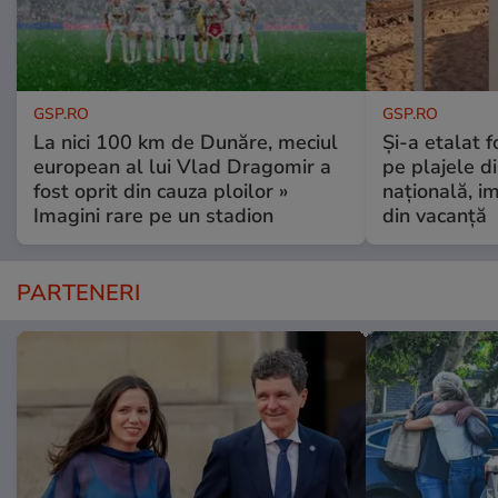
GSP.RO
GSP.RO
La nici 100 km de Dunăre, meciul
Și-a etalat 
european al lui Vlad Dragomir a
pe plajele d
fost oprit din cauza ploilor »
națională, i
Imagini rare pe un stadion
din vacanță
PARTENERI