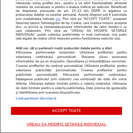
interesele si/sau profilul dvs., pentru a va oferi functionalitati aferente
Modelul internațional a lansat un
Schimbarea l
retelelor de socializare si pentru a analiza traficul pe website. Beneficiati
apel, după ce a fost diagnosticată
....
de drepturile prevazute de art. 15-22 din GDPR in legatura cu
prelucrarea datelor cu caracter personal. Aceste drepturi pot fi exercitate
cu o boală gravă
prin modalitatea indicata
aici
. Prin click pe “ACCEPT TOATE”, acceptati
folosirea tuturor Tehnologiilor de tip Cookie, care implica inclusiv acceptul
dvs. cu privire la stocarea/accesarea informatiilor de catre Vendor-ii cu
care colaboram. Prin click pe “VREAU SA MODIFIC SETARILE
INDIVIDUAL” puteti schimba preferintele in mod individual, mai putin
POLITIC
cele legate de cookie strict necesare pentru functionarea website-ului.
Atât noi, cât și partenerii noștri prelucrăm datele pentru a oferi:
Politică
20:04
Măsurarea performanței reclamelor. Utilizarea profilurilor pentru
selectarea conținutului personalizat. Stocarea și/sau accesarea
informațiilor de pe un dispozitiv. Dezvoltarea și îmbunătățirea serviciilor.
Brațul Bala al Dunării, motiv de
Crearea profilurilor de conținut personalizat. Utilizarea profilurilor pentru
dispută între Ilie Bolojan și
selectarea publicității personalizate. Crearea profilurilor pentru
publicitate personalizată. Măsurarea performanței conținutului.
fostul ministru PSD al
Înțelegerea publicului prin statistici sau combinații de date din surse
Transporturilor: „Mai bine vă
diferite. Utilizarea datelor limitate pentru a selecta conținutul. Utilizarea
de date limitate pentru a selecta publicitatea. Date precise de geolocație
uitați în oglindă”
și identificarea prin scanarea dispozitivului.
Listă parteneri (furnizori)
ACCEPT TOATE
Politică
19:29
Bruxellesul critică
VREAU SA MODIFIC SETARILE INDIVIDUAL
amendamentele la Legea
decarbonizării și cere României