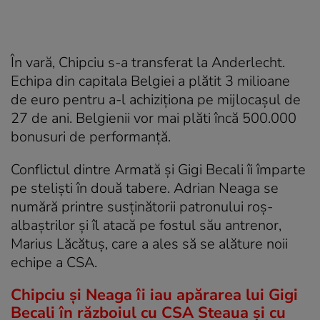
În vară, Chipciu s-a transferat la Anderlecht.
Echipa din capitala Belgiei a plătit 3 milioane
de euro pentru a-l achiziționa pe mijlocașul de
27 de ani. Belgienii vor mai plăti încă 500.000
bonusuri de performanță.
Conflictul dintre Armată şi Gigi Becali îi împarte
pe stelişti în două tabere. Adrian Neaga se
numără printre susţinătorii patronului roş-
albaştrilor şi îl atacă pe fostul său antrenor,
Marius Lăcătuş, care a ales să se alăture noii
echipe a CSA.
Chipciu și Neaga îi iau apărarea lui Gigi
Becali în războiul cu CSA Steaua și cu