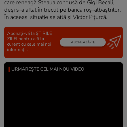
care reneagă Steaua condusă de Gigi Becali,
deşi s-a aflat în trecut pe banca roş-albaştrilor.
În aceeaşi situaţie se află şi Victor Piţurcă.
Abonați-vă la
ȘTIRILE
ZILEI
pentru a fi la
ABONEAZĂ-TE
curent cu cele mai noi
informații.
URMĂREȘTE CEL MAI NOU VIDEO