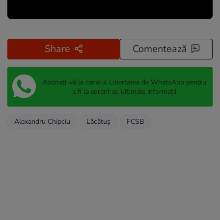
Share
Comentează
Abonați-vă la canalul Libertatea de WhatsApp pentru
a fi la curent cu ultimele informații
Alexandru Chipciu
Lăcătuş
FCSB