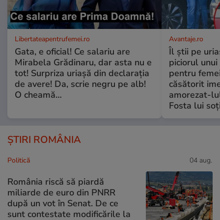
Libertateapentrufemei.ro
Avantaje.ro
Gata, e oficial! Ce salariu are
Îl știi pe ur
Mirabela Grădinaru, dar asta nu e
piciorul unui
tot! Surpriza uriașă din declarația
pentru femei
de avere! Da, scrie negru pe alb!
căsătorit ime
O cheamă…
amorezat-lul
Fosta lui soț
ȘTIRI ROMÂNIA
Politică
04 aug.
România riscă să piardă
miliarde de euro din PNRR
după un vot în Senat. De ce
sunt contestate modificările la