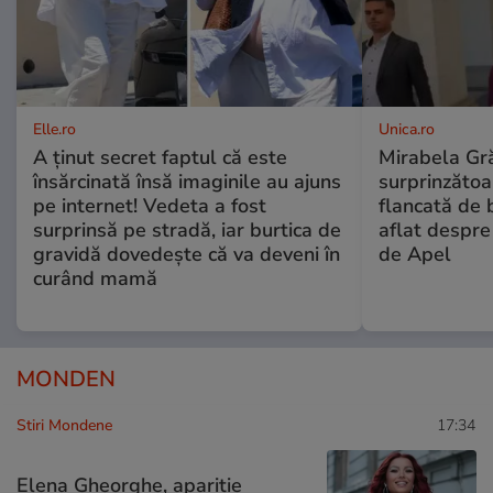
Elle.ro
Unica.ro
A ținut secret faptul că este
Mirabela Gră
însărcinată însă imaginile au ajuns
surprinzătoar
pe internet! Vedeta a fost
flancată de 
surprinsă pe stradă, iar burtica de
aflat despre
gravidă dovedește că va deveni în
de Apel
curând mamă
MONDEN
Stiri Mondene
17:34
Elena Gheorghe, apariție