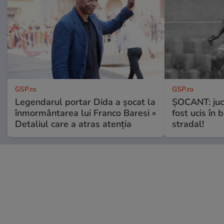
GSP.ro
GSP.ro
Legendarul portar Dida a șocat la
ȘOCANT: jucă
înmormântarea lui Franco Baresi »
fost ucis în 
Detaliul care a atras atenția
stradal!