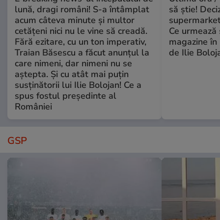
lună, dragi români! S-a întâmplat
să știe! Deci
acum câteva minute și multor
supermarketu
cetățeni nici nu le vine să creadă.
Ce urmează s
Fără ezitare, cu un ton imperativ,
magazine în 
Traian Băsescu a făcut anunțul la
de Ilie Boloj
care nimeni, dar nimeni nu se
aștepta. Și cu atât mai puțin
susținătorii lui Ilie Bolojan! Ce a
spus fostul președinte al
României
GSP