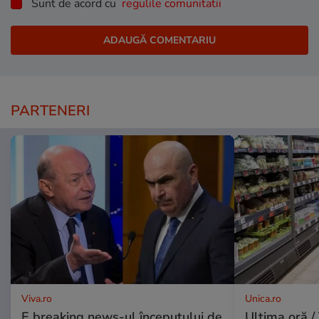
Sunt de acord cu
regulile comunitatii
PARTENERI
Viva.ro
Unica.ro
E breaking news-ul începutului de
Ultima oră / 