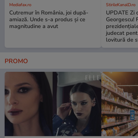
Mediafax.ro
StirileKanalD.ro
Cutremur în România, joi după-
UPDATE Zi d
amiază. Unde s-a produs și ce
Georgescu! F
magnitudine a avut
prezidențiale
judecat pent
lovitură de s
PROMO