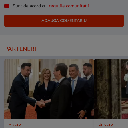
Sunt de acord cu
regulile comunitatii
PARTENERI
Viva.ro
Unica.ro