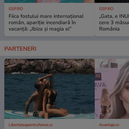
GSP.RO
GSP.RO
Fiica fostului mare internațional
„Gata, e IN
român, apariție incendiară în
cere 3 măsu
vacanță: „Ibiza și magia ei”
România
PARTENERI
Libertateapentrufemei.ro
Avantaje.ro