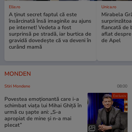
Elle.ro
Unica.ro
A ținut secret faptul că este
Mirabela Gră
însărcinată însă imaginile au ajuns
surprinzătoar
pe internet! Vedeta a fost
flancată de 
surprinsă pe stradă, iar burtica de
aflat despre
gravidă dovedește că va deveni în
de Apel
curând mamă
MONDEN
Stiri Mondene
08:00
Exclusiv
Povestea emoționantă care i-a
schimbat viața lui Mihai Ghiță în
urmă cu șapte ani: „S-a
apropiat de mine și n-a mai
plecat”