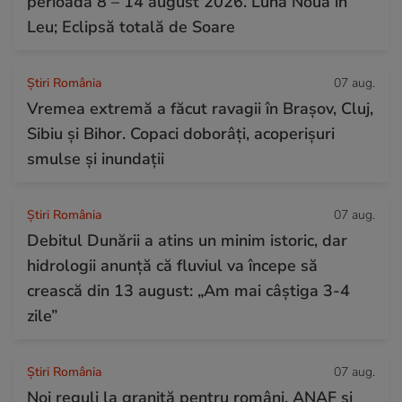
perioada 8 – 14 august 2026. Lună Nouă în
Leu; Eclipsă totală de Soare
Știri România
07 aug.
Vremea extremă a făcut ravagii în Brașov, Cluj,
Sibiu și Bihor. Copaci doborâți, acoperișuri
smulse și inundații
Știri România
07 aug.
Debitul Dunării a atins un minim istoric, dar
hidrologii anunță că fluviul va începe să
crească din 13 august: „Am mai câștiga 3-4
zile”
Știri România
07 aug.
Noi reguli la graniță pentru români. ANAF și