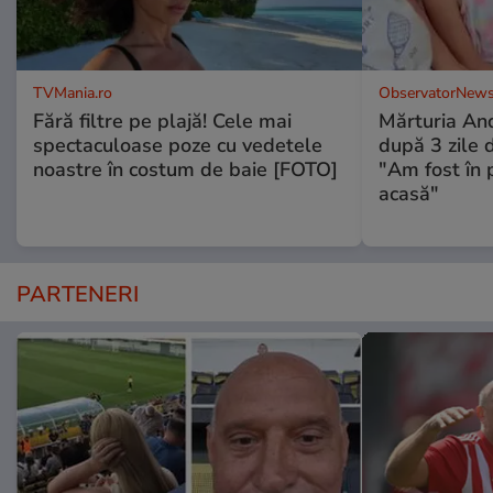
TVMania.ro
ObservatorNews
Fără filtre pe plajă! Cele mai
Mărturia And
spectaculoase poze cu vedetele
după 3 zile d
noastre în costum de baie [FOTO]
"Am fost în p
acasă"
PARTENERI