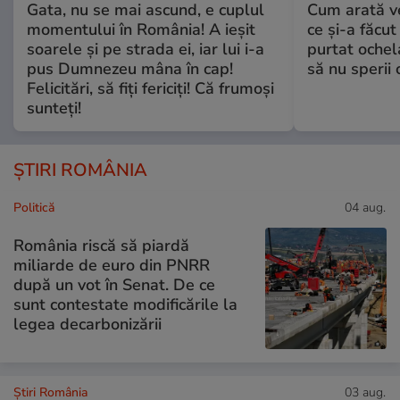
Gata, nu se mai ascund, e cuplul
Cum arată v
momentului în România! A ieșit
ce și-a făcut
soarele și pe strada ei, iar lui i-a
purtat ochel
pus Dumnezeu mâna în cap!
să nu sperii c
Felicitări, să fiți fericiți! Că frumoși
sunteți!
ȘTIRI ROMÂNIA
Politică
04 aug.
România riscă să piardă
miliarde de euro din PNRR
după un vot în Senat. De ce
sunt contestate modificările la
legea decarbonizării
Știri România
03 aug.