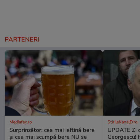
PARTENERI
Mediafax.ro
StirileKanalD.ro
Surprinzător: cea mai ieftină bere
UPDATE Zi d
și cea mai scumpă bere NU se
Georgescu! F