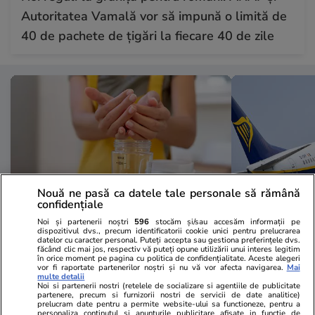
Autoritatea Vamală vor să impună o limită de
40 de pachete de țigări la fiecare 40 de zile
Nouă ne pasă ca datele tale personale să rămână
confidențiale
Noi și partenerii noștri
596
stocăm și/sau accesăm informații pe
dispozitivul dvs., precum identificatorii cookie unici pentru prelucrarea
Sănătate și Fitness
05:50
Vacanțe și Cultu
datelor cu caracter personal. Puteți accepta sau gestiona preferințele dvs.
făcând clic mai jos, respectiv vă puteți opune utilizării unui interes legitim
Cea mai bună rețetă de slăbit: „Îți
Amendă de 1
în orice moment pe pagina cu politica de confidențialitate. Aceste alegeri
vor fi raportate partenerilor noștri și nu vă vor afecta navigarea.
Mai
taie foamea cel puțin 5 ore”, spun
un turist car
multe detalii
Noi si partenerii nostri (retelele de socializare si agentiile de publicitate
nutriționiștii
bordul unui 
partenere, precum si furnizorii nostri de servicii de date analitice)
prelucram date pentru a permite website-ului sa functioneze, pentru a
personaliza continutul si anunturile publicitare afisate in functie de