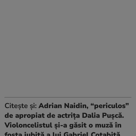
Citește și:
Adrian Naidin, “periculos”
de apropiat de actrița Dalia Pușcă.
Violoncelistul și-a găsit o muză în
fosta iubită a lui Gabriel Cotabiță