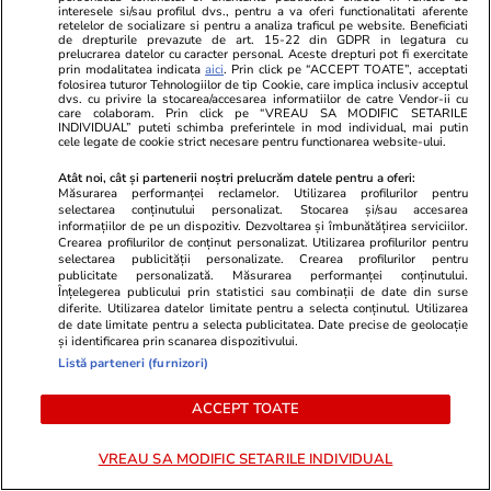
dintre numer
interesele si/sau profilul dvs., pentru a va oferi functionalitati aferente
retelelor de socializare si pentru a analiza traficul pe website. Beneficiati
de drepturile prevazute de art. 15-22 din GDPR in legatura cu
prelucrarea datelor cu caracter personal. Aceste drepturi pot fi exercitate
prin modalitatea indicata
aici
. Prin click pe “ACCEPT TOATE”, acceptati
folosirea tuturor Tehnologiilor de tip Cookie, care implica inclusiv acceptul
dvs. cu privire la stocarea/accesarea informatiilor de catre Vendor-ii cu
care colaboram. Prin click pe “VREAU SA MODIFIC SETARILE
Horoscop
07 aug.
INDIVIDUAL” puteti schimba preferintele in mod individual, mai putin
cele legate de cookie strict necesare pentru functionarea website-ului.
Horoscop 8 august 2026.
Fecioarele sunt pregătite să-și
Atât noi, cât și partenerii noștri prelucrăm datele pentru a oferi:
Măsurarea performanței reclamelor. Utilizarea profilurilor pentru
asume o creștere mai lentă și
selectarea conținutului personalizat. Stocarea și/sau accesarea
informațiilor de pe un dispozitiv. Dezvoltarea și îmbunătățirea serviciilor.
anumite limitări în schimbul
Crearea profilurilor de conținut personalizat. Utilizarea profilurilor pentru
selectarea publicității personalizate. Crearea profilurilor pentru
stabilității
publicitate personalizată. Măsurarea performanței conținutului.
Înțelegerea publicului prin statistici sau combinații de date din surse
diferite. Utilizarea datelor limitate pentru a selecta conținutul. Utilizarea
de date limitate pentru a selecta publicitatea. Date precise de geolocație
și identificarea prin scanarea dispozitivului.
Bani și Afaceri
03 aug.
Listă parteneri (furnizori)
ACCEPT TOATE
Cine poate retrage banii din
contul unei persoane decedate
VREAU SA MODIFIC SETARILE INDIVIDUAL