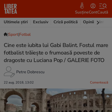
Susține
Cont
Caută
Ultimele știri
Exclusiv
Criză politică
Opinii
Intervi
|
Sport
|
Fotbal
Cine este iubita lui Gabi Balint. Fostul mare
fotbalist trăiește o frumoasă poveste de
dragoste cu Luciana Pop / GALERIE FOTO
Petre Dobrescu
22 aug. 2018, 13:02
Comentează