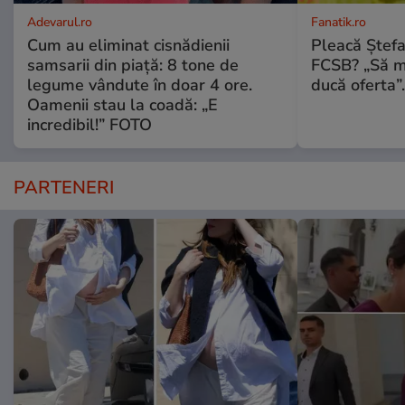
Adevarul.ro
Fanatik.ro
Cum au eliminat cisnădienii
Pleacă Ștef
samsarii din piață: 8 tone de
FCSB? „Să me
legume vândute în doar 4 ore.
ducă oferta”.
Oamenii stau la coadă: „E
incredibil!” FOTO
PARTENERI