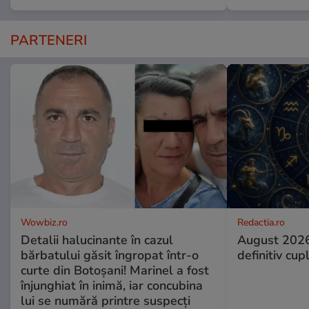
PARTENERI
Wowbiz.ro
Redactia.ro
Detalii halucinante în cazul
August 2026
bărbatului găsit îngropat într-o
definitiv cup
curte din Botoșani! Marinel a fost
înjunghiat în inimă, iar concubina
lui se numără printre suspecți