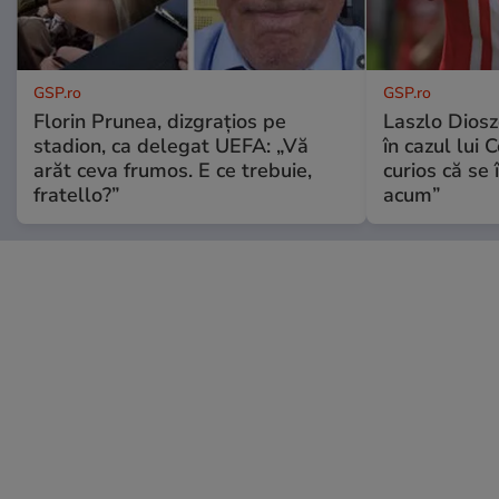
GSP.ro
GSP.ro
Florin Prunea, dizgrațios pe
Laszlo Diosz
stadion, ca delegat UEFA: „Vă
în cazul lui 
arăt ceva frumos. E ce trebuie,
curios că se
fratello?”
acum”