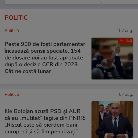
POLITIC
Politică
07 aug.
Analiză
Peste 900 de foști parlamentari
încasează pensii speciale. 154
de dosare noi au fost aprobate
după o decizie CCR din 2023.
Cât ne costă lunar
Politică
07 aug.
Ilie Bolojan acuză PSD și AUR
că au „mutilat” legile din PNRR:
„Riscul este să pierdem bani
europeni și să fim penalizați”