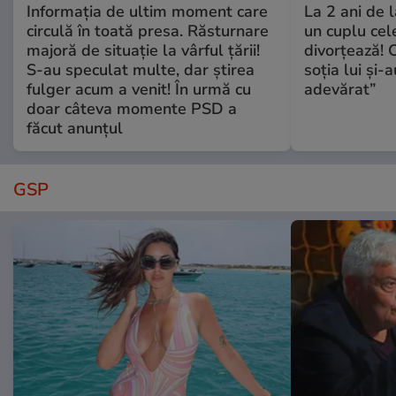
Informația de ultim moment care
La 2 ani de 
circulă în toată presa. Răsturnare
un cuplu ce
majoră de situație la vârful țării!
divorțează! C
S-au speculat multe, dar știrea
soția lui și-
fulger acum a venit! În urmă cu
adevărat”
doar câteva momente PSD a
făcut anunțul
GSP