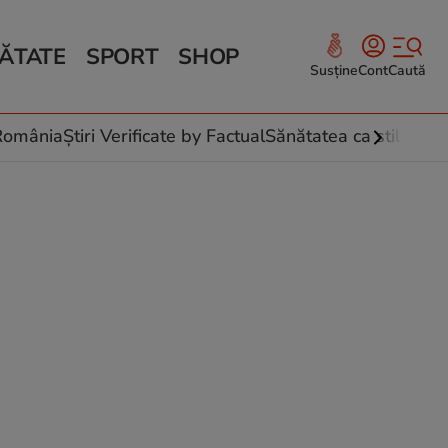
ĂTATE
SPORT
SHOP
Susține
Cont
Caută
Sănătate și Fitness
ce
 culinare
-România
Știri Verificate by Factual
Sănătatea ca stil de vi
 și legume
rea plantelor