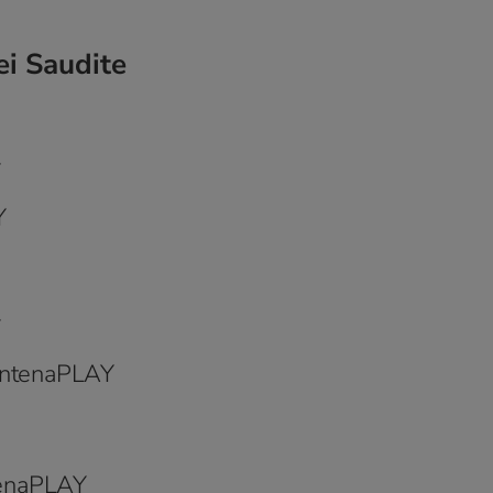
ei Saudite
Y
Y
Y
 AntenaPLAY
tenaPLAY