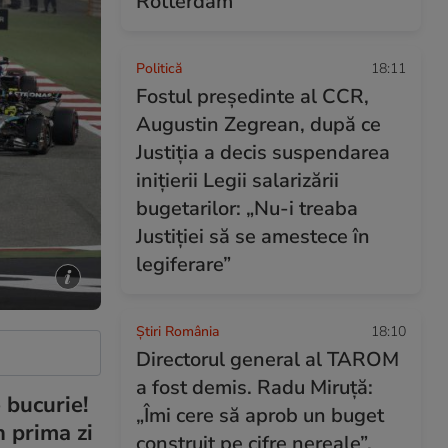
Rotterdam
Politică
18:11
Fostul președinte al CCR,
Augustin Zegrean, după ce
Justiția a decis suspendarea
inițierii Legii salarizării
bugetarilor: „Nu-i treaba
Justiției să se amestece în
legiferare”
Știri România
18:10
Directorul general al TAROM
a fost demis. Radu Miruță:
 bucurie!
„Îmi cere să aprob un buget
n prima zi
construit pe cifre nereale”.