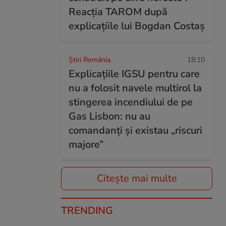
Reacția TAROM după
explicațiile lui Bogdan Costaș
Știri România
18:10
Explicațiile IGSU pentru care
nu a folosit navele multirol la
stingerea incendiului de pe
Gas Lisbon: nu au
comandanți și existau „riscuri
majore”
Citește mai multe
TRENDING