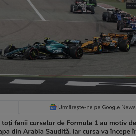
Urmărește-ne pe Google News
oți fanii curselor de Formula 1 au motiv de
pa din Arabia Saudită, iar cursa va începe î