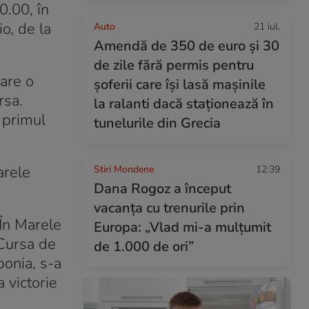
0.00, în
o, de la
Auto
21 iul.
Amendă de 350 de euro și 30
de zile fără permis pentru
 are o
șoferii care își lasă mașinile
rsa.
la ralanti dacă staționează în
n primul
tunelurile din Grecia
arele
Stiri Mondene
12:39
Dana Rogoz a început
vacanța cu trenurile prin
 În Marele
Europa: „Vlad mi-a mulțumit
 Cursa de
de 1.000 de ori”
ponia, s-a
 victorie