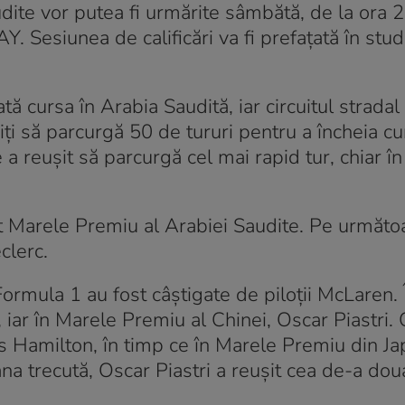
dite vor putea fi urmărite sâmbătă, de la ora 2
 Sesiunea de calificări va fi prefațată în studi
ă cursa în Arabia Saudită, iar circuitul stradal
iți să parcurgă 50 de tururi pentru a încheia cu
 a reușit să parcurgă cel mai rapid tur, chiar î
t Marele Premiu al Arabiei Saudite. Pe următo
clerc.
rmula 1 au fost câştigate de piloţii McLaren.
 iar în Marele Premiu al Chinei, Oscar Piastri.
s Hamilton, în timp ce în Marele Premiu din Ja
 trecută, Oscar Piastri a reușit cea de-a doua