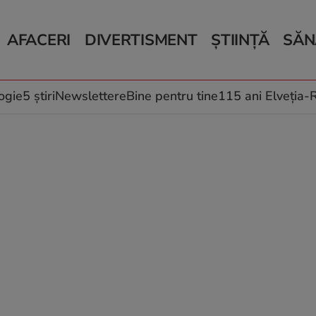
AFACERI
DIVERTISMENT
ȘTIINȚĂ
SĂN
Bani și Afaceri
Monden
Știri Știință
Știri 
Auto
Horoscop
Schimbări climati
Relații
Locuri de muncă
Muzică și Filme
Rețete
ogie
5 știri
Newslettere
Bine pentru tine
115 ani Elveția
Imobiliare.ro
Vacanțe și Cultură
Fructe
eJobs.ro
Îngriji