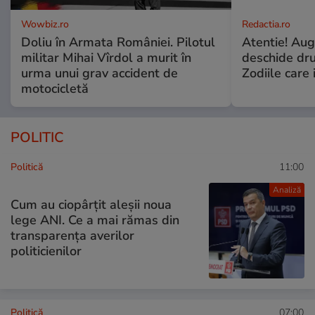
Wowbiz.ro
Redactia.ro
Doliu în Armata României. Pilotul
Atentie! Augu
militar Mihai Vîrdol a murit în
deschide dr
urma unui grav accident de
Zodiile care 
motocicletă
POLITIC
Politică
11:00
Analiză
Cum au ciopârțit aleșii noua
lege ANI. Ce a mai rămas din
transparența averilor
politicienilor
Politică
07:00