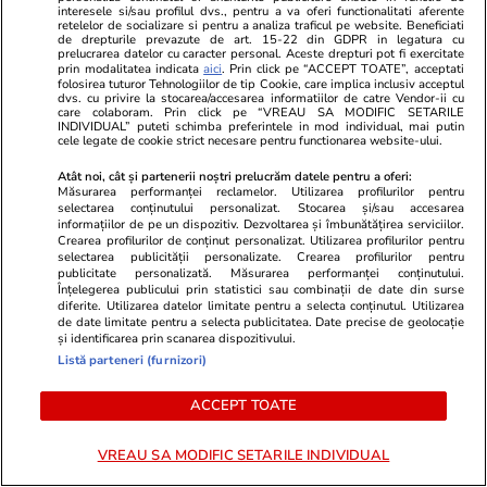
Lifestyle
29 iul.
interesele si/sau profilul dvs., pentru a va oferi functionalitati aferente
retelelor de socializare si pentru a analiza traficul pe website. Beneficiati
de drepturile prevazute de art. 15-22 din GDPR in legatura cu
prelucrarea datelor cu caracter personal. Aceste drepturi pot fi exercitate
De ce să nu arunci semințele de
prin modalitatea indicata
aici
. Prin click pe “ACCEPT TOATE”, acceptati
folosirea tuturor Tehnologiilor de tip Cookie, care implica inclusiv acceptul
la pepenele roșu – ce beneficii
dvs. cu privire la stocarea/accesarea informatiilor de catre Vendor-ii cu
care colaboram. Prin click pe “VREAU SA MODIFIC SETARILE
au
INDIVIDUAL” puteti schimba preferintele in mod individual, mai putin
cele legate de cookie strict necesare pentru functionarea website-ului.
Atât noi, cât și partenerii noștri prelucrăm datele pentru a oferi:
Măsurarea performanței reclamelor. Utilizarea profilurilor pentru
selectarea conținutului personalizat. Stocarea și/sau accesarea
informațiilor de pe un dispozitiv. Dezvoltarea și îmbunătățirea serviciilor.
Lifestyle
15 iul.
Crearea profilurilor de conținut personalizat. Utilizarea profilurilor pentru
selectarea publicității personalizate. Crearea profilurilor pentru
publicitate personalizată. Măsurarea performanței conținutului.
Înțelegerea publicului prin statistici sau combinații de date din surse
diferite. Utilizarea datelor limitate pentru a selecta conținutul. Utilizarea
Ce este colostrul și la ce ajută
de date limitate pentru a selecta publicitatea. Date precise de geolocație
și identificarea prin scanarea dispozitivului.
Listă parteneri (furnizori)
ACCEPT TOATE
Lifestyle
08 iul.
VREAU SA MODIFIC SETARILE INDIVIDUAL