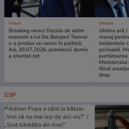
Viva.ro
Unica.ro
Breaking news! Decizia de ultim
Ultima oră /
moment a lui Ilie Bolojan! Tocmai
mesaj pentr
s-a produs un seism în politică.
incidentele 
Azi, 30.07.2026, premierul demis
perioadă. Ma
a anunțat tot
purtătoarea 
Ministerului
făcut anunțu
timp
GSP