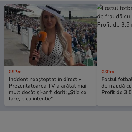
GSP.ro
GSP.ro
Incident neașteptat în direct »
Fostul fotba
Prezentatoarea TV a arătat mai
de fraudă cu 
mult decât și-ar fi dorit: „Știe ce
Profit de 3,
face, e cu intenție”