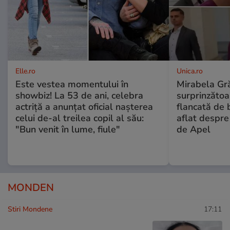
Elle.ro
Unica.ro
Este vestea momentului în
Mirabela Gră
showbiz! La 53 de ani, celebra
surprinzătoar
actriță a anunțat oficial nașterea
flancată de 
celui de-al treilea copil al său:
aflat despre
"Bun venit în lume, fiule"
de Apel
MONDEN
Stiri Mondene
17:11