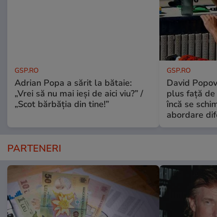
GSP.RO
GSP.RO
Adrian Popa a sărit la bătaie:
David Popovi
„Vrei să nu mai ieși de aici viu?” /
plus față de
„Scot bărbăția din tine!”
încă se schi
abordare dif
PARTENERI