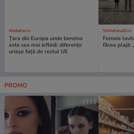
Mediafax.ro
StirileKanalD.ro
Țara din Europa unde benzina
Femeie lovit
este cea mai ieftină: diferențe
făcea plajă: „
uriașe față de restul UE
PROMO