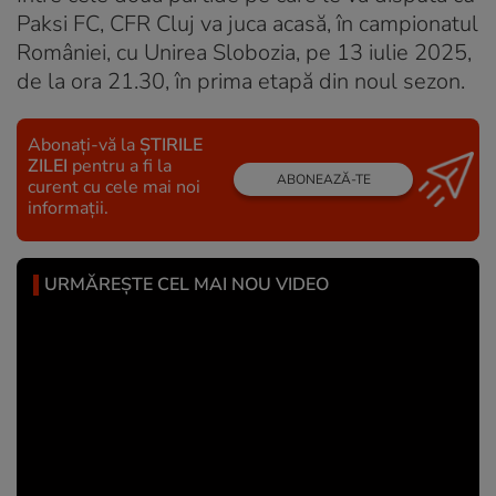
Paksi FC, CFR Cluj va juca acasă, în campionatul
României, cu Unirea Slobozia, pe 13 iulie 2025,
de la ora 21.30, în prima etapă din noul sezon.
Abonați-vă la
ȘTIRILE
ZILEI
pentru a fi la
ABONEAZĂ-TE
curent cu cele mai noi
informații.
URMĂREȘTE CEL MAI NOU VIDEO