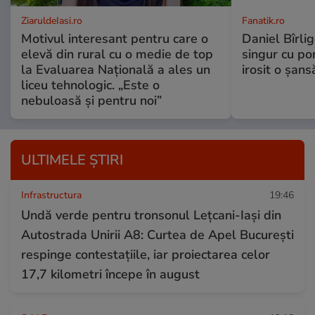
ZiaruldeIasi.ro
Fanatik.ro
Motivul interesant pentru care o
Daniel Bîrlig
elevă din rural cu o medie de top
singur cu po
la Evaluarea Națională a ales un
irosit o șans
liceu tehnologic. „Este o
nebuloasă și pentru noi”
ULTIMELE ȘTIRI
Infrastructura
19:46
Undă verde pentru tronsonul Lețcani-Iași din
Autostrada Unirii A8: Curtea de Apel București
respinge contestațiile, iar proiectarea celor
17,7 kilometri începe în august