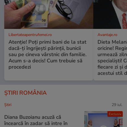
Libertateapentrufemei.ro
Avantaje.ro
Atenție! Poți primi bani de la stat
Dieta Melan
dacă-ți îngrijești părinții, bunicii
oricine! Regi
sau pe cineva vârstnic din familie.
urmează zilni
Acum s-a decis! Cum trebuie să
specialiști! 
procedezi
fiecare zi și 
acestui stil 
ȘTIRI ROMÂNIA
Ştiri
29 iul.
Exclusiv
Diana Buzoianu acuză că
încearcă în zadar să intre în