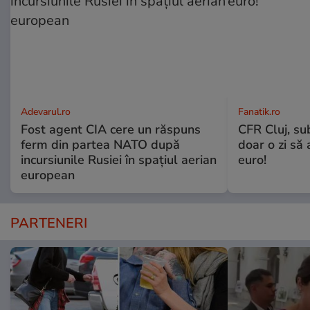
Adevarul.ro
Fanatik.ro
Fost agent CIA cere un răspuns
CFR Cluj, su
ferm din partea NATO după
doar o zi să
incursiunile Rusiei în spațiul aerian
euro!
european
PARTENERI