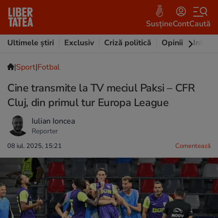
Susține
Cont
Caută
Ultimele știri
Exclusiv
Criză politică
Opinii
Intervi
|
Sport
|
Fotbal
Cine transmite la TV meciul Paksi – CFR
Cluj, din primul tur Europa League
Iulian Ioncea
Reporter
08 iul. 2025, 15:21
Comentează