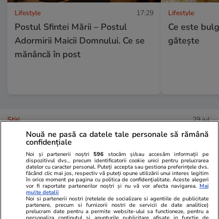
Lifestyle
17:29
Lifestyle
Postul Sfintei Mării – Postul
Ce este bulg
Adormirii Maicii Domnului. Ce se
gătește
mănâncă în post
Ştiri
29 iul.
Nouă ne pasă ca datele tale personale să rămână
confidențiale
Cum să-ți protejezi locuința de
Noi și partenerii noștri
596
stocăm și/sau accesăm informații pe
dispozitivul dvs., precum identificatorii cookie unici pentru prelucrarea
incendiile de vegetație
datelor cu caracter personal. Puteți accepta sau gestiona preferințele dvs.
făcând clic mai jos, respectiv vă puteți opune utilizării unui interes legitim
în orice moment pe pagina cu politica de confidențialitate. Aceste alegeri
vor fi raportate partenerilor noștri și nu vă vor afecta navigarea.
Mai
multe detalii
Noi si partenerii nostri (retelele de socializare si agentiile de publicitate
partenere, precum si furnizorii nostri de servicii de date analitice)
prelucram date pentru a permite website-ului sa functioneze, pentru a
personaliza continutul si anunturile publicitare afisate in functie de