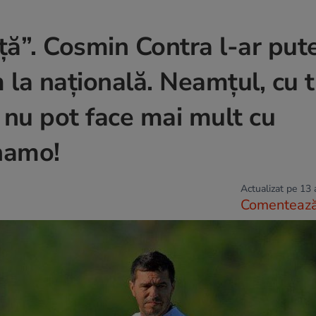
ță”. Cosmin Contra l-ar put
 la națională. Neamțul, cu 
nu pot face mai mult cu
inamo!
Actualizat pe 13
Comenteaz