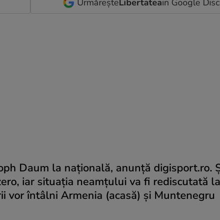
Urmărește
Libertatea
in Google Dis
toph Daum la națională, anunță digisport.ro. 
ro, iar situația neamțului va fi rediscutată l
rii vor întâlni Armenia (acasă) şi Muntenegru