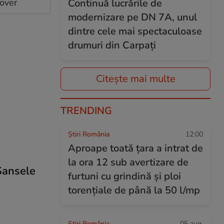
cover
Continuă lucrările de
modernizare pe DN 7A, unul
dintre cele mai spectaculoase
drumuri din Carpați
Citește mai multe
TRENDING
Știri România
12:00
Aproape toată țara a intrat de
la ora 12 sub avertizare de
Şansele
furtuni cu grindină și ploi
a
torențiale de până la 50 l/mp
Știri România
05 aug.