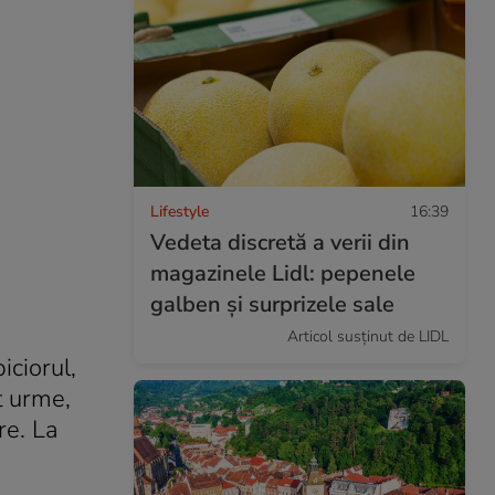
Lifestyle
16:39
Vedeta discretă a verii din
magazinele Lidl: pepenele
galben și surprizele sale
Articol susținut de LIDL
iciorul,
t urme,
re. La