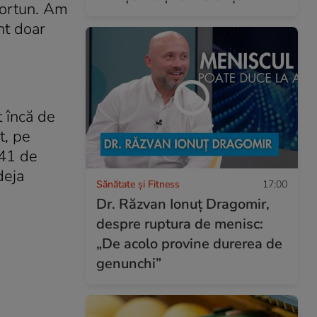
portun. Am
nt doar
t încă de
t, pe
(41 de
deja
Sănătate și Fitness
17:00
Dr. Răzvan Ionuţ Dragomir,
despre ruptura de menisc:
„De acolo provine durerea de
genunchi”