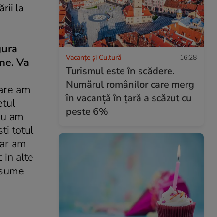
rii la
gura
Vacanțe și Cultură
16:28
ime. Va
Turismul este în scădere.
Numărul românilor care merg
care am
în vacanță în țară a scăzut cu
etul
peste 6%
 nu am
ti totul
dar am
 in alte
 asume