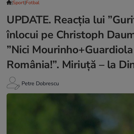
|
Sport
|
Fotbal
UPDATE. Reacția lui ”Guri
înlocui pe Christoph Daum
”Nici Mourinho+Guardiola 
România!”. Miriuță – la D
Petre Dobrescu