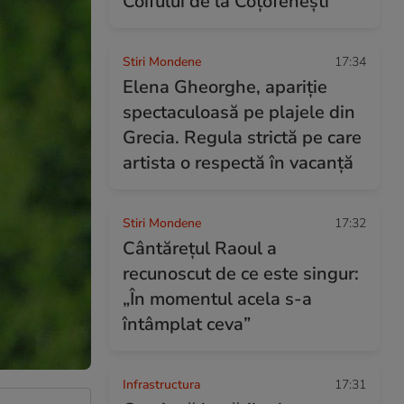
Coifului de la Coțofenești
Stiri Mondene
17:34
Elena Gheorghe, apariție
spectaculoasă pe plajele din
Grecia. Regula strictă pe care
artista o respectă în vacanță
Stiri Mondene
17:32
Cântărețul Raoul a
recunoscut de ce este singur:
„În momentul acela s-a
întâmplat ceva”
Infrastructura
17:31