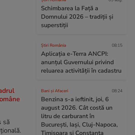
Schimbarea la Față a
Domnului 2026 – tradiții și
superstiții
Știri România
08:15
Aplicația e-Terra ANCPI:
anunțul Guvernului privind
reluarea activității în cadastru
adrul
Bani și Afaceri
08:24
 Române
Benzina s-a ieftinit, joi, 6
august 2026. Cât costă un
litru de carburant în
s să
București, Iași, Cluj-Napoca,
ţională.
Timișoara și Constanța