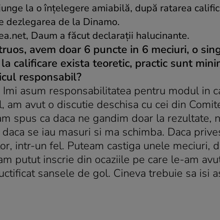
unge la o înţelegere amiabilă, după ratarea califică
ne dezlegarea de la Dinamo.
tea.net, Daum a făcut declarații halucinante.
struos, avem doar 6 puncte in 6 meciuri, o sin
la calificare exista teoretic, practic sunt min
nicul responsabil?
. Imi asum responsabilitatea pentru modul in 
el, am avut o discutie deschisa cu cei din Comit
e-am spus ca daca ne gandim doar la rezultate,
 daca se iau masuri si ma schimba. Daca prives
or, intr-un fel. Puteam castiga unele meciuri, 
m putut inscrie din ocaziile pe care le-am avut
uctificat sansele de gol. Cineva trebuie sa isi