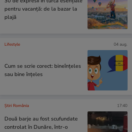
30 de expresii în turcă esențiale
pentru vacanță: de la bazar la
plajă
Lifestyle
04 aug.
Cum se scrie corect: bineînțeles
sau bine înțeles
Știri România
17:40
Două barje au fost scufundate
controlat în Dunăre, într-o