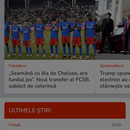
Fanatik.ro
Spotmedia.ro
„Seamănă cu ăla de Chelsea, are
Trump spune 
fundul jos”. Noul transfer al FCSB,
electrice au 
subiect de caterincă
stârnește val
ULTIMELE ȘTIRI
Fotbal
19:00