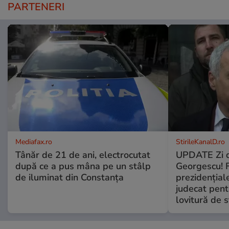
PARTENERI
Mediafax.ro
StirileKanalD.ro
Tânăr de 21 de ani, electrocutat
UPDATE Zi d
după ce a pus mâna pe un stâlp
Georgescu! F
de iluminat din Constanța
prezidențiale
judecat pent
lovitură de s