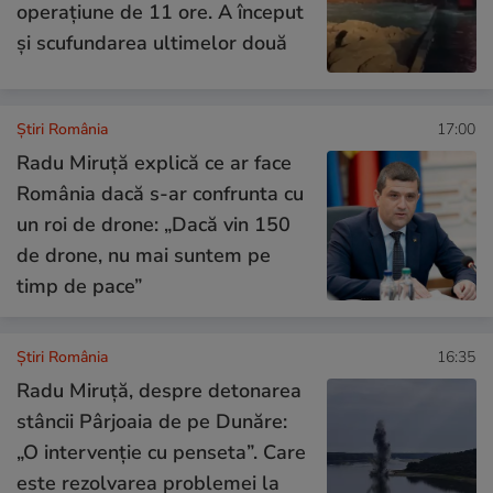
operațiune de 11 ore. A început
și scufundarea ultimelor două
Știri România
17:00
Radu Miruță explică ce ar face
România dacă s-ar confrunta cu
un roi de drone: „Dacă vin 150
de drone, nu mai suntem pe
timp de pace”
Știri România
16:35
Radu Miruță, despre detonarea
stâncii Pârjoaia de pe Dunăre:
„O intervenție cu penseta”. Care
este rezolvarea problemei la