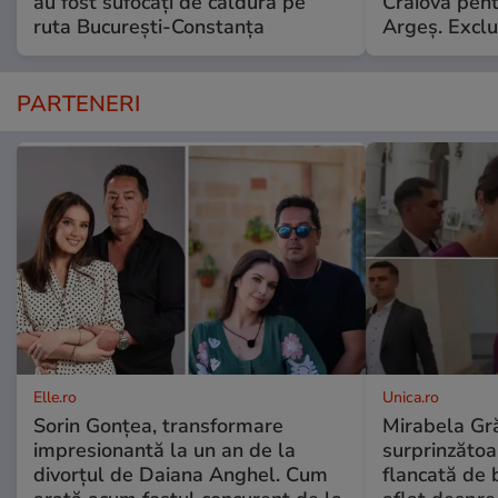
au fost sufocați de căldură pe
Craiova pent
ruta București-Constanța
Argeş. Exclu
PARTENERI
Elle.ro
Unica.ro
Sorin Gonțea, transformare
Mirabela Gră
impresionantă la un an de la
surprinzătoar
divorțul de Daiana Anghel. Cum
flancată de 