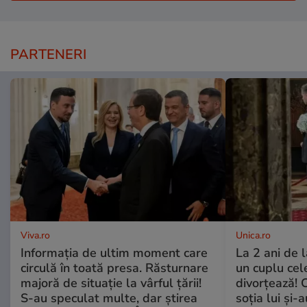
PARTENERI
Viva.ro
Unica.ro
Informația de ultim moment care
La 2 ani de 
circulă în toată presa. Răsturnare
un cuplu ce
majoră de situație la vârful țării!
divorțează! C
S-au speculat multe, dar știrea
soția lui și-