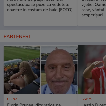
spectaculoase poze cu vedetele
vijelie. Oame
noastre în costum de baie [FOTO]
case, vântul
acoperişuri
PARTENERI
GSP.ro
GSP.ro
Florin Prunea, dizgrațios pe
Laszlo Diosz