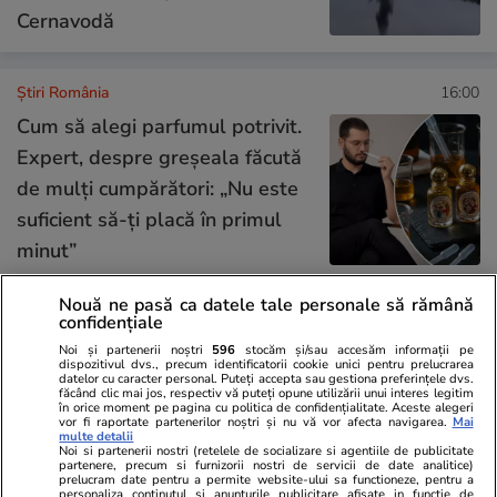
Cernavodă
Știri România
16:00
Cum să alegi parfumul potrivit.
Expert, despre greșeala făcută
de mulți cumpărători: „Nu este
suficient să-ți placă în primul
minut”
Nouă ne pasă ca datele tale personale să rămână
confidențiale
Opinii
07 aug.
Noi și partenerii noștri
596
stocăm și/sau accesăm informații pe
dispozitivul dvs., precum identificatorii cookie unici pentru prelucrarea
datelor cu caracter personal. Puteți accepta sau gestiona preferințele dvs.
De ce nu stingem lumina când
făcând clic mai jos, respectiv vă puteți opune utilizării unui interes legitim
în orice moment pe pagina cu politica de confidențialitate. Aceste alegeri
ne zice Bolojan. Criza Dunării e
vor fi raportate partenerilor noștri și nu vă vor afecta navigarea.
Mai
multe detalii
doar un avertisment
Noi si partenerii nostri (retelele de socializare si agentiile de publicitate
partenere, precum si furnizorii nostri de servicii de date analitice)
prelucram date pentru a permite website-ului sa functioneze, pentru a
personaliza continutul si anunturile publicitare afisate in functie de