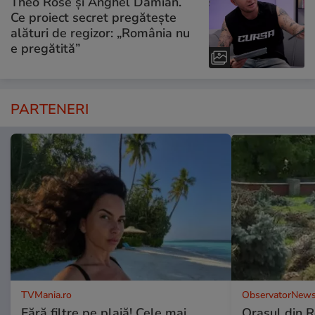
Theo Rose și Anghel Damian.
Ce proiect secret pregătește
alături de regizor: „România nu
e pregătită”
PARTENERI
TVMania.ro
ObservatorNews
Fără filtre pe plajă! Cele mai
Oraşul din 