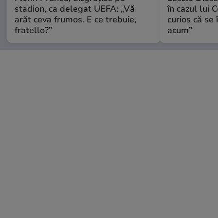
stadion, ca delegat UEFA: „Vă
în cazul lui 
arăt ceva frumos. E ce trebuie,
curios că se
fratello?”
acum”