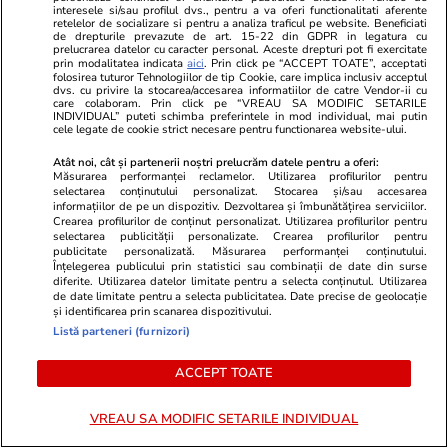
interesele si/sau profilul dvs., pentru a va oferi functionalitati aferente
retelelor de socializare si pentru a analiza traficul pe website. Beneficiati
de drepturile prevazute de art. 15-22 din GDPR in legatura cu
Opinii
07 aug.
prelucrarea datelor cu caracter personal. Aceste drepturi pot fi exercitate
prin modalitatea indicata
aici
. Prin click pe “ACCEPT TOATE”, acceptati
folosirea tuturor Tehnologiilor de tip Cookie, care implica inclusiv acceptul
dvs. cu privire la stocarea/accesarea informatiilor de catre Vendor-ii cu
care colaboram. Prin click pe “VREAU SA MODIFIC SETARILE
INDIVIDUAL” puteti schimba preferintele in mod individual, mai putin
Cum supraviețuiești unui șef
cele legate de cookie strict necesare pentru functionarea website-ului.
prost
Atât noi, cât și partenerii noștri prelucrăm datele pentru a oferi:
Măsurarea performanței reclamelor. Utilizarea profilurilor pentru
selectarea conținutului personalizat. Stocarea și/sau accesarea
informațiilor de pe un dispozitiv. Dezvoltarea și îmbunătățirea serviciilor.
Crearea profilurilor de conținut personalizat. Utilizarea profilurilor pentru
selectarea publicității personalizate. Crearea profilurilor pentru
publicitate personalizată. Măsurarea performanței conținutului.
Opinii
07 aug.
Înțelegerea publicului prin statistici sau combinații de date din surse
diferite. Utilizarea datelor limitate pentru a selecta conținutul. Utilizarea
Puține zone economice de
de date limitate pentru a selecta publicitatea. Date precise de geolocație
și identificarea prin scanarea dispozitivului.
succes, privilegiile de la vârful
Listă parteneri (furnizori)
birocrației și penurie în rest sau
ordinea socială din România de
ACCEPT TOATE
azi
VREAU SA MODIFIC SETARILE INDIVIDUAL