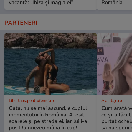
vacanță: „Ibiza și magia ei”
România
PARTENERI
Libertateapentrufemei.ro
Avantaje.ro
Gata, nu se mai ascund, e cuplul
Cum arată v
momentului în România! A ieșit
ce și-a făcut
soarele și pe strada ei, iar lui i-a
purtat ochel
pus Dumnezeu mâna în cap!
să nu sperii c