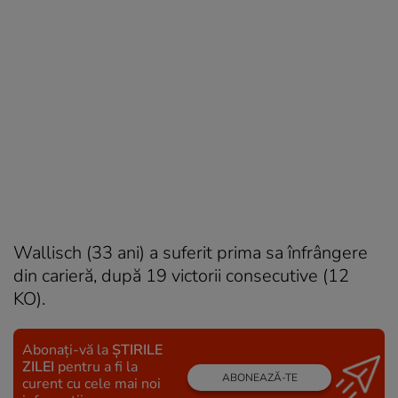
Wallisch (33 ani) a suferit prima sa înfrângere
din carieră, după 19 victorii consecutive (12
KO).
Abonați-vă la
ȘTIRILE
ZILEI
pentru a fi la
ABONEAZĂ-TE
curent cu cele mai noi