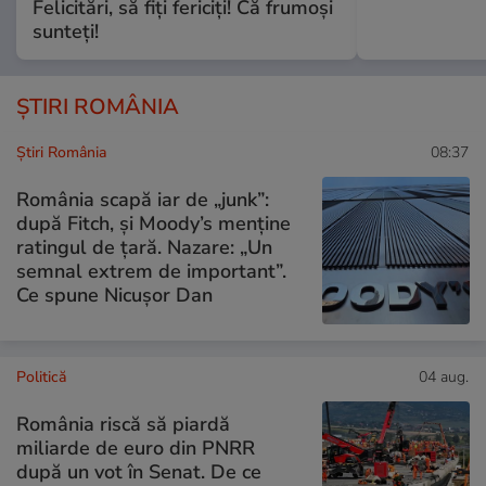
Felicitări, să fiți fericiți! Că frumoși
sunteți!
ȘTIRI ROMÂNIA
Știri România
08:37
România scapă iar de „junk”:
după Fitch, și Moody’s menține
ratingul de țară. Nazare: „Un
semnal extrem de important”.
Ce spune Nicușor Dan
Politică
04 aug.
România riscă să piardă
miliarde de euro din PNRR
după un vot în Senat. De ce