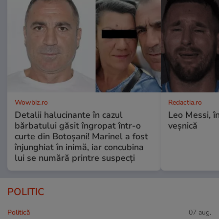
Wowbiz.ro
Redactia.ro
Detalii halucinante în cazul
Leo Messi, î
bărbatului găsit îngropat într-o
veșnică
curte din Botoșani! Marinel a fost
înjunghiat în inimă, iar concubina
lui se numără printre suspecți
POLITIC
Politică
07 aug.