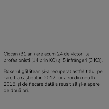
Ciocan (31 ani) are acum 24 de victorii la
profesionişti (14 prin KO) şi 5 înfrângeri (3 KO).
Boxerul gălăţean şi-a recuperat astfel titlul pe
care l-a câştigat în 2012, iar apoi din nou în
2015, şi de fiecare dată a reuşit să şi-a apere
de două ori.