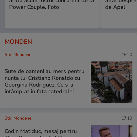
arată acum fostul concurent de la
aflat despre
Power Couple. Foto
de Apel
MONDEN
Stiri Mondene
18:20
Sute de oameni au mers pentru
nunta lui Cristiano Ronaldo cu
Georgina Rodriguez. Ce s-a
întâmplat în fața catedralei
Stiri Mondene
17:19
Codin Maticiuc, mesaj pentru