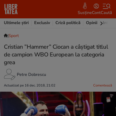
Susține
Cont
Caută
Ultimele știri
Exclusiv
Criză politică
Opinii
Intervi
|
Sport
Cristian ”Hammer” Ciocan a câştigat titlul
de campion WBO European la categoria
grea
Petre Dobrescu
Actualizat pe 16 dec. 2018, 21:02
Comentează