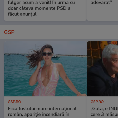
fulger acum a venit! În urmă cu
adevărat”
doar câteva momente PSD a
făcut anunțul
GSP
GSP.RO
GSP.RO
Fiica fostului mare internațional
„Gata, e IN
român, apariție incendiară în
cere 3 măsu